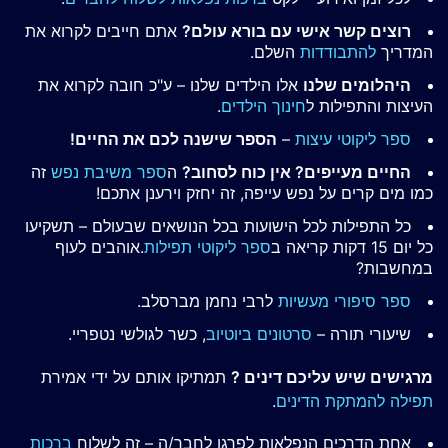
רוצים קשר אישי עם בורא עולם?
אתם חייבים לקרוא את
המדריך
להתבודדות
השלם.
היהלומים שלנו
אלו הילדים שלנו – ע"כ חובה לקרוא את
העיצות והתפילות ל
חינוך הילדים
.
ספר ליקוטי עיצות
–
הספר שישנה לכם את החיים!
החיים מעייפים? אין כוח לסחוב?
ה
ספר משיבת נפש
זה
כמו מים קרים על נפש עייפה, זה יחזק וירענן אתכם!
כל התפילות לכל הישועות בכל הנושאים שבעולם – תשקיעו
כל יום 15 דקות קריאה ב
ספר ליקוטי תפילות
.אוהבים לעוף
במחשבות?
ספר סיפורי מעשיות
לרבי נחמן מברסלב.
שיעורי תורה –
סרטונים ביוטיוב
, כשר לגולשי נטפריי.
מרגישים שיש עליכם דינים ?
תמתיקו אותם על ידי אמירת
תפילה להמתקת הדינים
.
אחת הדרכים הנפלאות לפרגן לחבר/ה – זה לשלוח
ברכות