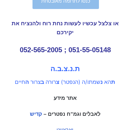
כנסו לתרומה מאובטחת
או צלצל עכשיו לעשות נחת רוח ולהנציח את
יקירכם
051-55-05148 ; 052-565-2005
ת.נ.צ.ב.ה
ת
הא
נ
שמתו/ה (הנפטר)
צ
רורה
ב
צרור
ה
חיים
אתר מידע
לאבלים וגמ"ח נפטרים –
קדיש