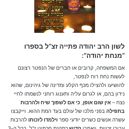
לשון הרב יהודה פתייה זצ”ל בספרו
“מנחת יהודה”:
אם המשפחה, קרובים או חברים של הנפטר רצונם
לעשות נחת רוח לנפטר,
להושיעו ולהצילו מכף הקלע ומדינה של גיהינום, שהוא
נידון בהם, או לגרום עליה ותענוג רוחני לנשמתו לחיי
נצח –
אין שום אופן
,
כי אם לשפוך שיח ולהרבות
בתפילה
בפני מלכו של עולם בעד המת ההוא. וייקבצו
עשרה אנשים כשרים יודעי ספר
וילמדו לזכותו
להרבות
עבורו זכויות, ויאמרו
קדיש
כתקנת חכמינו ז"ל, בכל ה-3