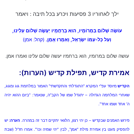
ילך לאחוריו 3 פסיעות ויכרע בכל תיבה : ויאמר
עוֹשֶׂה
שָׁלוֹם בִּמְרוֹמָיו
, הוּא
בְרַחֲמָיו יַעֲשֶׂה שָׁלוֹם עָלֵינוּ,
וְעַל
כָּל-עַמּוֹ יִשְׂרָאֵל, וְאִמְרוּ אָמֵן.
(קהל: אמן)
עושה שלום במרומיו, הוא ברחמיו יעשה שלום עלינו ואמרו אמן.
אמירת קדיש, תפילת קדיש (הערות):
הקדיש
מיוסד עפ"י המקרא "התגדלתי והתקדשתי" האמור במלחמת גוג ומגוג,
שאחרי המלחמה הגדולה – יתגדל שמו של הקב"ה, שנאמר: "ביום ההוא יהיה
ה' אחד ושמו אחד".
פירוש האמנים שבקדיש – כן יהי רצון, הלוואי יתקיים דבר זה במהרה.
הערה:
יש
להפסיק מעט בין אמירת מילת "אמן", לבין "יהי שמיה וכו'".
אמרו חז"ל (שבת