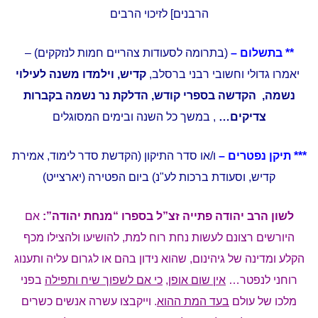
הרבנים] לזיכוי הרבים
** בתשלום –
(בתרומה לסעודות צהריים חמות לנזקקים) –
יאמרו גדולי וחשובי רבני ברסלב,
קדיש, וילמדו משנה לעילוי
נשמה, הקדשה בספרי קודש, הדלקת נר נשמה בקברות
צדיקים…
, במשך כל השנה ובימים המסוגלים
*** תיקן נפטרים –
ו/או סדר התיקון (הקדשת סדר לימוד, אמירת
קדיש, וסעודת ברכות לע"נ) ביום הפטירה (יארצייט)
לשון הרב יהודה פתייה זצ”ל בספרו “מנחת יהודה”:
אם
היורשים רצונם לעשות נחת רוח למת, להושיעו ולהצילו מכף
הקלע ומדינה של גיהינום, שהוא נידון בהם
או לגרום עליה ותענוג
רוחני לנפטר…
אין שום אופן
,
כי אם לשפוך שיח ותפילה
בפני
מלכו של עולם
בעד המת ההוא
.
וייקבצו עשרה אנשים כשרים