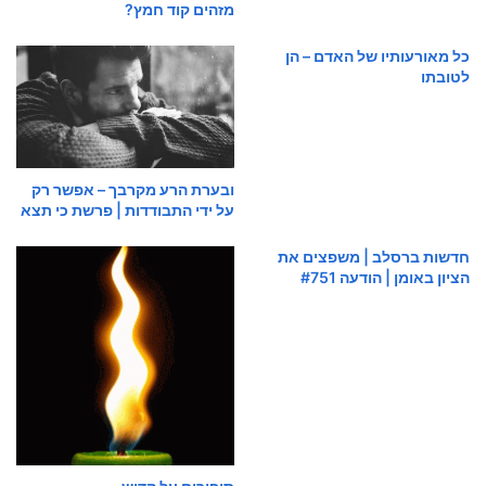
מזהים קוד חמץ?
כל מאורעותיו של האדם – הן
לטובתו
ובערת הרע מקרבך – אפשר רק
על ידי התבודדות | פרשת כי תצא
חדשות ברסלב | משפצים את
הציון באומן | הודעה #751