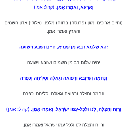
וְאַרְעָא, וְאִמְרוּ אָמֵן.
(קהל: אמן)
(וחיים ארוכים ומזון (פרנסה) ברווח) מלפני (אלוקי) אדון השמים
והארץ ואמרו אמן.
יְהֵא שְׁלָמָא רַבָּא מִן שְׁמַיָּא, חַיִּים וְשָׂבָע וִישׁוּעָה
יהיה שלום רב מן השמים ושובע וישועה
וְנֶחָמָה וְשֵׁיזָבָא וּרְפוּאָה וּגְאֻלָּה וּסְלִיחָה וְכַפָּרָה
ונחמה והצלה ורפואה וגאולה וסליחה וכפרה
(קהל: אמן)
וְרֶוַח וְהַצָּלָה, לָנוּ וּלְכָל-עַמּוֹ יִשְׂרָאֵל, וְאִמְרוּ אָמֵן.
ורווח והצלה לנו ולכל עמו ישראל ואמרו אמן.