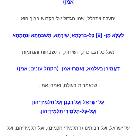
אמן)
ויתעלה ויתהלל, שמו הגדול של הקדוש ברוך הוא.
לְעֵלָּא מִן-
[9]
כָּל-בִּרְכָתָא, שִׁירָתָא, תִּשְׁבְּחָתָא וְנֶחָמָתָא
מעל כל הברכות, השירות, התשבחות והנחמות
(הקהל עונים: אמן)
דַאֲמִירָן בְּעָלְמָא, וְאִמְרוּ
אָמֵן
.
שנאמרות בעולם, ואמרו אמן.
עַל
יִשְׂרָאֵל וְעַל רַבָּנָן וְעַל תַּלְמִידֵיהוֹן
וְעַל-כָּל-תַּלְמִידֵי תַלְמִידֵיהוֹן,
על ישראל, ועל רבותינו (התלמידי חכמים), ועל תלמידיהם, ועל