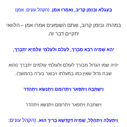
בַּעֲגָלָא וּבִזְמַן קָרִיב, וְאִמְרוּ אָמֵן.
(הקהל עונים: אמן)
במהרה ובזמן קרוב, ואתם השומעים אמרו אמן – הלוואי
יתקיים דבר זה.
יְהֵא
שְׁמֵיהּ
רַבָּא
מְבָרַךְ, לְעָלַם וּלְעָלְמֵי עַלְמַיָּא
יִתְבָּרַךְ
,
יהיה שמו הגדול מבורך לעולם ולעולמי עולמים יתברך (והוא
שבח גדול שאין כמו במעלתו ויבואר בע"ה בהמשך).
וְיִשְׁתַּבַּח וְיִתְפָּאַר וְיִתְרוֹמַם וְיִתְנַשֵּׂא וְיִתְהַדַּר
וישתבח ויתפאר ויתרומם ויתנשא ויתהדר
(הקהל עונים:
וְיִתְעַלֶּה וְיִתְהַלָּל
, שְׁמֵיהּ דְּקֻדְשָׁא
בְרִיךְ הוּא.