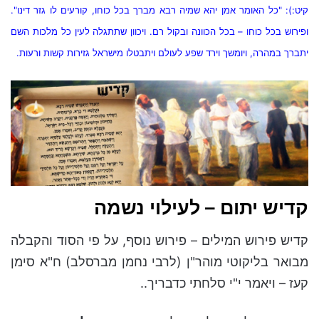
קיט:): "כל האומר אמן יהא שמיה רבא מברך בכל כוחו, קורעים לו גזר דינו".
ופירוש בכל כוחו – בכל הכוונה ובקול רם. ויכוון שתתגלה לעין כל מלכות השם
יתברך במהרה, ויומשך וירד שפע לעולם ויתבטלו מישראל גזירות קשות ורעות.
קדיש יתום – לעילוי נשמה
קדיש פירוש המילים – פירוש נוסף, על פי הסוד והקבלה
מבואר בליקוטי מוהר"ן (לרבי נחמן מברסלב) ח"א סימן
קעז – ויאמר י"י סלחתי כדבריך..