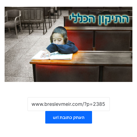
העתק כתובת url