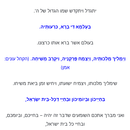
יתגדל ויתקדש שמו הגדול של ה'.
בְּעָלְמָא דִּי
בְרָא, כִּרְעוּתֵיהּ.
בעולם אשר ברא אותו כרצונו.
וְיַמְלִיךְ מַלְכוּתֵיהּ, וְיַצְמַח פֻּרְקָנֵיהּ, וִיקָרֵב מְשִׁיחֵהּ.
(הקהל עונים:
אמן)
שימליך מלכותו, ויצמיח ישועתו, ויחיש זמן ביאת משיחו.
בְּחַיֵּיכוֹן
וּבְיוֹמֵיכוֹן וּבְחַיֵּי
דְכָל-בֵּית יִשְׂרָאֵל,
ואני מברך אתכם השומעים שדבר זה יהיה – בחייכם, וביומכם,
ובחיי כל בית ישראל,