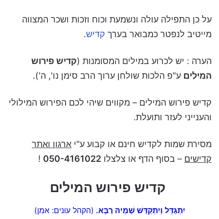
על כן התפילה עולה ונשמעת וכוח וזכות ושכר המצווה
מייטיב לנפטר כמבואר בערך
קדיש
.
הערה : יש לכרוע במילים המסומנות (
קדיש פירוש
המילים
ע"פ הלכות שולחן ערוך הרב סימן נו', ה').
קדיש פירוש המילים – מקווים שיהי לכם הפירוש המילולי
והענייני לעזר ותועלת.
מסירת שמות לקדיש חינם או קבוע ע"י
ארגון ואתר
קדישים
– בסוף הדף או צלצלו
050-4161022
!
קדיש פירוש המילים
יִתְגַּדַּל
וְיִתְקַדַּשׁ שְׁמֵיהּ רַבָּא.
(הקהל עונים: אמן)