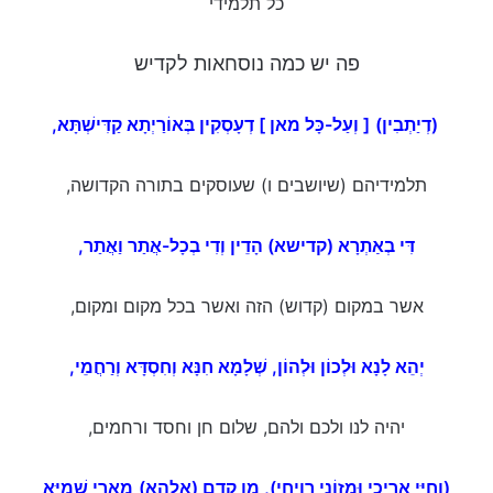
כל תלמידי
פה יש כמה נוסחאות לקדיש
(דְיַתְבִין)
[ וְעַל-כָּל מאן ]
דְעָסְקִין בְּאוֹרַיְתָא קַדִּישְׁתָּא,
תלמידיהם (שיושבים ו) שעוסקים בתורה הקדושה,
דִּי בְאַתְרָא (קדישא) הָדֵין וְדִי בְכָל-אֲתַר וַאֲתַר,
אשר במקום (קדוש) הזה ואשר בכל מקום ומקום,
יְהֵא לָנָא וּלְכוֹן וּלְהוֹן, שְׁלָמָא חִנָּא וְחִסְדָּא וְרַחֲמֵי,
יהיה לנו ולכם ולהם, שלום חן וחסד ורחמים,
(וְחַיֵּי אֲרִיכֵי וּמְזוֹנֵי רְוִיחֵי)
, מִן קֳדָם
(אֱלָהָא)
מָארֵי שְׁמַיָּא