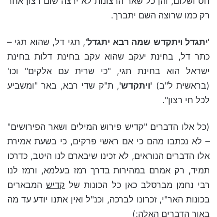
חס ושלום, והן כל שאר הרצונות לא ירצה שום רצון אחר
רק כמו שרוצה השם יתברך.
'יתגדל ויתקדש שמה רבא יתגדל'
, תגי דל, שהוא תגי –
כתר דל, בחינת יעקב שהוא עקב בחינת דלות בחינת
ישראל הוא בחינת תגי, "כי שרית עם אלקים" וכו'
(בראשית ל"ב)
'ויתקדש'
, ת"ק שדי רבא, באר "ומשביע
לכל חי רצון".
(כל אלו הדברים "קדיש פירוש המילים ושאר הפירושים"
– לא נכתבו מהם כי אם ראשי פרקים, כי בשעת אמירת
אלו הדברים הנוראים, לא זכינו שיבארם לנו היטב, כדרכו
תמיד, רק אמרם במהירות בדרך רמז בעלמא, ורמז לנו
רבי נחמן מברסלב כאן כל הכונות של
קדיש
המבארים
בכונות האר"י, זכרונו לברכה, וכנ"ל ואין אתנו יודע עד מה
באור הדברים האלה:)