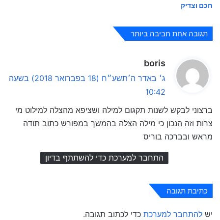
חכם וצדיק
תגובה אחת חביבה ביותר
ה
boris
ג
ג׳ באדר ה׳תשע״ח (18 בפברואר 2018) בשעה
י
10:42
ב
ברצוני לבקש לשנות תקגום למילה ושציפא מהצלה למילוט מי
:
צרות וזה הנכון כי מילה הצלה בהמשך במפורש כתוב תודה
מראש ובברכה בוריס
התחבר למערכת כדי להשתתף בדיון
כתיבת תגובה
יש
להתחבר למערכת
כדי לכתוב תגובה.