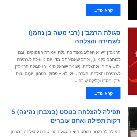
קרא עוד...
סגולת הרמב"ן (רבי משה בן נחמן)
לשמירה והצלחה
הרמב"ן זיע"א הפליג מאוד בתועלת אמירת הפסוקים (וגם
לכותבם כקמיע), וכתב שאמירתם מדי יום מועילה לשמירה
ולנשיאת חן ולהצלחה. (שומר ישראל סימן ה) סגולת הרמב"ן
לשמירה והצלחה. הערה : אלו לא – פסוקי בטחון. יוֹמָם יְצַוֶּה
אֲדֹנָי חַסְדּוֹ וּבַלַּיְלָה שִׁירֹה…
קרא עוד...
תפילה להצלחה בטסט (במבחן נהיגה) 5
דקות תפילה ואתם עוברים
תפילה להצלחה בטסט היא הסגולה הכי טובה להצלחה במבחן