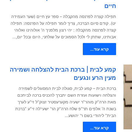
חיים
תפילה קצרה לפרנסה מהקבלה – ספר עץ חיים (שער העמידה
יט). קודם סיום הברכה, צריך לומר תפילה על הפרנסה: תפילה
קצרה לפרנסה מהקבלה : יהי רצון מלפניך ה' אולוהינו ואלוהי
אבותינו, שתתן לי ולכל הסמוכים על שולחני, היום ובכל יום,…
קרא עוד...
קמע לבית | ברכת הבית להצלחה ושמירה
מעין הרע ונגעים
ברכת הבית – קמע לבית, סגולה לבית המסוגלים לשמירה
והצלחה וישועות ועזרת השם יתברך להכניס ברכה לביתכם
מאת הרה"ק מוהר"ר ישעיה מקערעסטיר זצוק"ל זי"ע לערך
בשנת ה' אלפים תר"פ שלח הרה"ק הר' ישעי'לה זי"ע "ברכת
הבית" ליהודי בשם ר' יהושע…
קרא עוד...