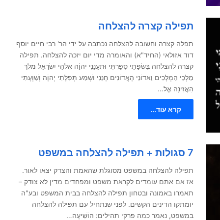
תפילה קצרה להצלחה
תפלה קצרה וחשובה להצלחה נכתבה על ידי הר' רבי חיים יוסף
דוד אזולאי (החיד"א) והאומרה מדי יום יזכה להצלחה. תפילה
קצרה להצלחה בִּשְׂפָתַי סִפַּרְתִּי וּתְעַנֵּנִי יְהוָֹה אֱלֹהֵי יִשְׂרָאֵל מֶלֶךְ
מַלְכֵי הַמְּלָכִים וַאדוֹנֵי הָאֲדוֹנִים חָנֵּנִי וּשְׁמַע תְּפִלָּתִי יְהוָֹה וְשַׁוְעָתִי
הַאֲזִינָה אֶל…
קרא עוד...
7 סגולות + תפילה להצלחה במשפט
תפילה להצלחה במשפט מסוגלת שהאמת והצדק יצאו לאור.
אז אם אתם עומדים לקראת משפט ומפחדים מדין לא צודק –
תאמרו באמונה ובטחון תפילה להצלחה בבית המשפט ובע"ה
יומתקו הדינים הקשים. לפני שנתחיל עם תפילה להצלחה
במשפט, נאמר כמה פרקי תהילים: הוֹשִׁיעָה…