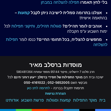
בלי לחץ תאמרו
תפילה להצלחה במבחן
אצלנו בתרומה סמלית לישיבה ניתן לקבל
קמעות
–
בהתאמה אישית!
אוהבים לומר תהילים?
סגולות תהילים,
ותיקוני תפילות
לכל
ימות השבוע ע"פ הקבלה
מחפשים להצליח, בכל תחומי החיים?
כנסו לומר
תפילות
להצלחה
מוסדות ברסלב מאיר
הרב סלנט 7 ירושלים ; מיקוד 95144 מספר עמותה 580481364
ישיבה ובית חם
מוקד התפילות של חסידי ברסלב
ייעוץ רוחני חינם
לכל
מבקשי השם
052-5652005 ; 050-4161022
תרומות יתקבלו בברכה -
לתרומה לחץ כאן
הצהרת נגישות
בית
מוקד התפילות
קמעות וסגולות
פרשת השבוע
אודותינו