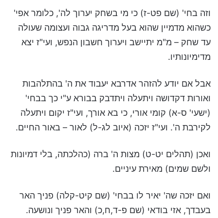
וזה בחי' (שם פט-ז) כי מי בשחק יערוך לה', כלומר אפי'
כשהוא מדמיין שהוא בעל מדריגה גבוה ועצומה שעולה
עד שחק – מ"מ יתיישב ויערוך חשבון הנפש, ועי"ז יצא
מדימיונותיו.
אבל אם יודע להזהר אדרבא יעבוד את ה' בהתלהבות
ואורות דקדושה ויתעלה ויתדבק בבורא ע"י כך בבחי'
(ישעי' ס-א) קומי אורי, כי בא אורך, ועי"ז יקום ויתעלה
לקירבת ה'.
ועי"ז יזכה (איוב לג-ל) לאור – באור החיים.
ואכן (תהלים יט-ט) מצות ה' ברה (כהלכתה, בלי דמיונות
ולשם שמים) מאירת עיניים.
ואם יזכה שה' יאיר לו בבחי' (שם קיט-קלה) פניך האר
בעבדך, אזי בודאי (שם פ-ד,ח,כ) והאר פניך ונושעה.