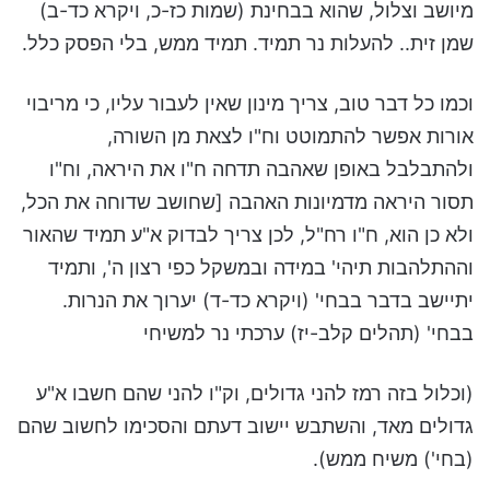
מיושב וצלול, שהוא בבחינת (שמות כז-כ, ויקרא כד-ב)
שמן זית.. להעלות נר תמיד. תמיד ממש, בלי הפסק כלל.
וכמו כל דבר טוב, צריך מינון שאין לעבור עליו, כי מריבוי
אורות אפשר להתמוטט וח"ו לצאת מן השורה,
ולהתבלבל באופן שאהבה תדחה ח"ו את היראה, וח"ו
תסור היראה מדמיונות האהבה [שחושב שדוחה את הכל,
ולא כן הוא, ח"ו רח"ל, לכן צריך לבדוק א"ע תמיד שהאור
וההתלהבות תיהי' במידה ובמשקל כפי רצון ה', ותמיד
יתיישב בדבר בבחי' (ויקרא כד-ד) יערוך את הנרות.
בבחי' (תהלים קלב-יז) ערכתי נר למשיחי
(וכלול בזה רמז להני גדולים, וק"ו להני שהם חשבו א"ע
גדולים מאד, והשתבש יישוב דעתם והסכימו לחשוב שהם
(בחי') משיח ממש).