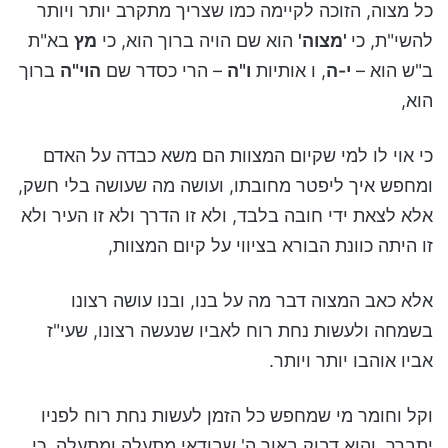
כל מצוה, הזוכה לקיימה כמו שצריך מתקרב יותר ויותר
להשי"ת, כי
'מצוה'
הוא שם הויה ברוך הוא, כי
מץ
בא"ת
ב"ש הוא –
י-ה
, ו אותיות
ו"ה
– הרי כסדר שם
הוי"ה
ברוך
הוא,
כי אוי לו למי שקיום המצוות הם משא כבדה על האדם
ומחפש איך ליפטר מחובתו, ועושה מה שעושה בלי חשק,
אלא לצאת ידי חובה בלבד, ולא זו הדרך ולא זו העיר ולא
זו היתה כוונת הבורא בציווי על קיום המצוות,
אלא כאב המצוה דבר מה על בנו, ובנו עושה רצונו
בשמחה ולעשות נחת רוח לאביו שנעשה רצונו, שעי"ז
אביו אוהבו יותר ויותר.
וקל וחומר מי שמחפש כל הזמן לעשות נחת רוח לפניו
יתברך, והוא דבוק באור ה' שבודאי מתעלה ומתעלה. כי