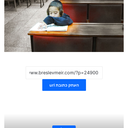
העתק כתובת url