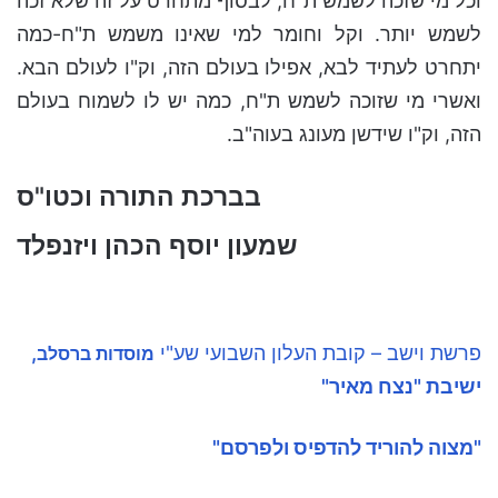
וכל מי שזכה לשמש ת"ח, לבסוף מתחרט על זה שלא זכה
לשמש יותר. וקל וחומר למי שאינו משמש ת"ח-כמה
יתחרט לעתיד לבא, אפילו בעולם הזה, וק"ו לעולם הבא.
ואשרי מי שזוכה לשמש ת"ח, כמה יש לו לשמוח בעולם
הזה, וק"ו שידשן מעונג בעוה"ב.
בברכת התורה וכטו"ס
שמעון יוסף הכהן ויזנפלד
פרשת וישב – קובת העלון השבועי שע"י
,
מוסדות ברסלב
ישיבת "נצח מאיר"
"מצוה להוריד להדפיס ולפרסם"