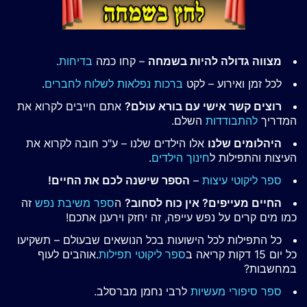
מצווה גדולה להיות בשמחה
– קחו כמה
בדיחות
.
לכל זמן ואירוע – לקט
ברכות נפלאות לשלוח לחברים
.
רוצים קשר אישי עם בורא עולם?
אתם חייבים לקרוא את
המדריך
להתבודדות
השלם.
היהלומים שלנו
אלו הילדים שלנו – ע"כ חובה לקרוא את
העיצות והתפילות ל
חינוך הילדים
.
ספר ליקוטי עיצות
–
הספר שישנה לכם את החיים!
החיים מעייפים? אין כוח לסחוב?
ה
ספר משיבת נפש
זה
כמו מים קרים על נפש עייפה, זה יחזק וירענן אתכם!
כל התפילות לכל הישועות בכל הנושאים שבעולם – תשקיעו
כל יום 15 דקות קריאה ב
ספר ליקוטי תפילות
.אוהבים לעוף
במחשבות?
ספר סיפורי מעשיות
לרבי נחמן מברסלב.