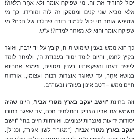
יכול להוריד את זה. מי שפיקח אומר ולא אחֵר תלאו?!
אלא מביא שני קנים ומספקן זה לזה ומורידו. כך מי
שטיפש אומר מי יכול ללמוד תורה שבלבו של חכם? מי
שפיקח אומר והוא לא מאחר למדה?! ע"ש.
כך הוא ממש בענין שימוש ת"ח, קובץ על יד ירבה, ואוגר
בקיץ לחמו, והיום לומד יסוד בעבודת ה', ולמחר לומד
ליישר דעתו והשקפותיו בענין מסויים, וזימנא אחרינא
בנושא אחֵר, עד שאוגר אוצרות רבות ועצומו,. אורחות
חיים ממש – דטב אינון בעוה"ז ובעוה"ב.
וזה בחינת
"
וישב
יעקב
בארץ
מגורי
אביו
"
, היינו שהיה
משמש את אביו הצדיק והתלמיד חכם, עד שאגר בתוכו
יסודות ידיעות ואוצרות עצומים. ואורחות חיים בחי'
"
וישב
יעקב
בארץ
מגורי
אביו
"
, ["מגורי" לשון אגירה, וכנ"ל].