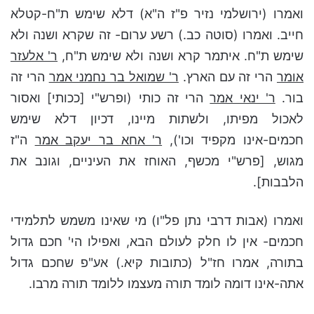
ואמרו (ירושלמי נזיר פ"ז ה"א) דלא שימש ת"ח-קטלא
חייב. ואמרו (סוטה כב.) רשע ערום- זה שקרא ושנה ולא
שימש ת"ח. איתמר קרא ושנה ולא שימש ת"ח,
ר' אלעז
ר
אומר
הרי זה עם הארץ.
ר' שמואל בר נחמני אמר
הרי זה
בור.
ר' ינאי אמר
הרי זה כותי (ופרש"י [ככותי] ואסור
לאכול מפיתו, ולשתות מיינו, דכיון דלא שימש
חכמים-אינו מקפיד וכו'),
ר' אחא בר יעקב אמר
ה"ז
מגוש, [פרש"י מכשף, האוחז את העיניים, וגונב את
הלבבות].
ואמרו (אבות דרבי נתן פל"ו) מי שאינו משמש לתלמידי
חכמים- אין לו חלק לעולם הבא, ואפילו הי' חכם גדול
בתורה, אמרו חז"ל (כתובות קיא.) אע"פ שחכם גדול
אתה-אינו דומה לומד תורה מעצמו ללומד תורה מרבו.