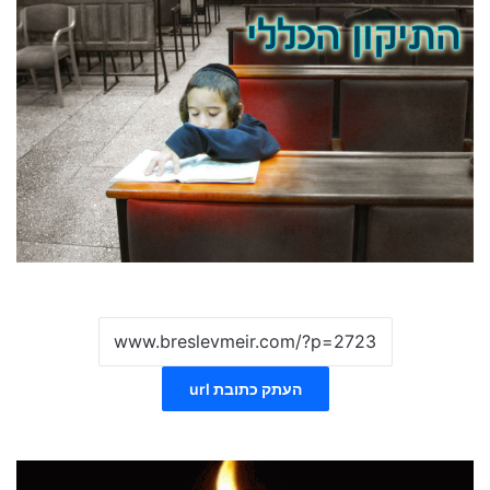
העתק כתובת url