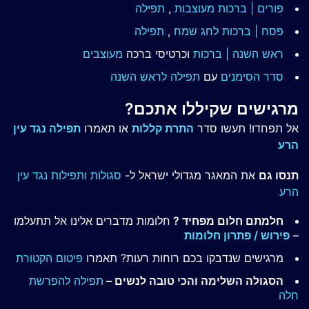
פורים | ברכות מעוצבות
,
תפילה
פסח | ברכות
לחג שמח
,
תפילה
ראש השנה | ברכות
וכרטיסי ברכה
מעוצבים
סדר הסימנים
עם
תפילה לראש השנה
מרגישים שקיללו אתכם?
אל תפחדו! תעשו סדר
התרת קללות
או תאמרו
תפילה נגד עין
הרע
תנסו גם
את המאגר מגדולי ישראל ל-
סגולות ותפילות נגד עין
הרע
חלמתם חלום מפחיד ?
חלומות מדברים אלינו אל תתעלמו
–
פירוש / פתרון חלומות
מרגישים שנדבקו בכם רוחות רעות? תאמרו
פיטום הקטורת
הסגולה השלימה והכי טובה לנשים –
תפילה להפרשת
חלה