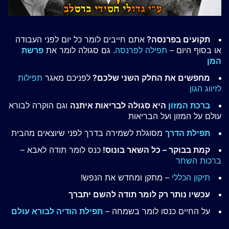
תקועים בפרנסה?
אתם חייבים לומר כל יום לפני העבודה
או בסוף היום –
תפילה לפרנסה
. גם סגולה לומר את
פרשת
המן
מחפשים את החלק השני שלכם?
לפניכם מאגר
תפילות
לזיווג הגון
ברכת המזון
היא סגולה לבריאות איתנה
וגם הוקרה לבורא
עולם על המזון ועל הבריאות
תפילת הדרך
מסוגלת לשמירה בדרך לפני שיוצאים מהבית
קמת בבוקר – כל השאר בונוס!
כנס לומר תודה לאבא –
ברכות השחר
תיקון הכללי
– מתקן ומחדש את הנפש!
עכשיו נותר רק לומר תודה להשם יתברך
על החיים כנסו לומר בשמחה –
תפילת הודיה לבורא עולם