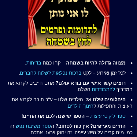
מצווה גדולה להיות בשמחה
– קחו כמה
בדיחות
.
לכל זמן ואירוע – לקט
ברכות נפלאות לשלוח לחברים
.
רוצים קשר אישי עם בורא עולם?
אתם חייבים לקרוא את
המדריך
להתבודדות
השלם.
היהלומים שלנו
אלו הילדים שלנו – ע"כ חובה לקרוא את
העיצות והתפילות ל
חינוך הילדים
.
ספר ליקוטי עיצות
–
הספר שישנה לכם את החיים!
החיים מעייפים? אין כוח לסחוב?
ה
ספר משיבת נפש
זה
כמו מים קרים על נפש עייפה, זה יחזק וירענן אתכם!