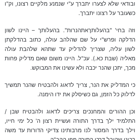
ובודאי שלא לצערו יתברך ע"י שנמנע מלקיים רצונו, וק"ו
כשעובר על רצונו יתברך.
וזה בחי' "בהעלותךאתהנרות". בהעלותך – היינו לשון
הדלקה ופרש"י על שם שהלהב עולה, כתוב בהדלקתן
לשון עליה, שצריך להדליק עד שתהא שלהבת עולה
מאליה (שבת כא.). עכ"ל. היינו משום שאם מדליק פחות
מכך, יתכן שהנר יכבה ולא עשינו את המבוקש.
כי המדליק את הנר, צריך לדאוג ולהבטיח שהנר תמשיך
לדלוק כל הזמן, גם כשיסלק את ידו הימנה.
וכן ההורים והמחנכים צריכים לדאוג ולהבטיח שבן /
התלמיד ילך בדרך התורה ועשיית רצון ה' כל ימי חייו,
וילך בדרך המסור לנו מרבותינו צדיקי הדורות עד משה
רבינו שקיבל דרכי התורה מפי הקב"ה.