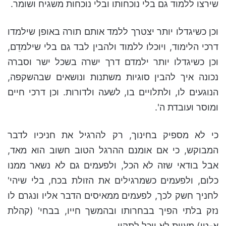
שירצו ללמוד גם בלי נוכחותו ובלי נוכחות משגיח ושומר.
וכן כשיגדלו יותר יצטרך ללמד אותם תורה באופן שילמדו
דרכי הלימוד, ויוכלו ללמוד ולהבין לבד גם בלי שילמדֵם,
וכן כשיגדלו יותר ילמדם דרך ישרה בשכל ישר וסברה
נכונה איך להבין סוגיות משתנות ונושאים שבהשקפה,
הנוגעים לו, ולתלויים בו, לשעה ולדורות. וכן דרכי חיים
ומוסר ועובדת ה'.
כי לא מספיק בחינוך, רק להרגיל את חניכיו לדבר
המבוקש, כי אם אומנם ההרגל הטוב חשוב הוא מאד,
אבל בודאי שזה לא הכל, ולפעמים גם לא נשאר ממנו
כלום, ולפעמים כשמרגילים את הזולת בכח, בלי שיהי'
לחניך חשק לכך, לפעמים ממאיסים הדבר אליו ונגרם לו
נזק בלתי הפיך בבחרותו ובהמשך חייו, בבחי' (קהלת
א-טו) מעוות לא יוכל לתקון.