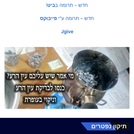
חדש – תרומה ב
ביט
!
חדש – תרומה ע"י
פייבוקס
Jgive
תיקון נפטרים