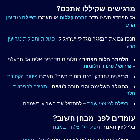
מרגישים שקיללו אתכם?
אל תפחדו! תעשו סדר
התרת קללות
או תאמרו
תפילה נגד עין
הרע
תנסו גם
את המאגר מגדולי ישראל ל-
סגולות ותפילות נגד עין
הרע
חלמתם חלום מפחיד ?
חלומות מדברים אלינו אל תתעלמו
–
פירוש / פתרון חלומות
מרגישים שנדבקו בכם רוחות רעות? תאמרו
פיטום הקטורת
הסגולה השלימה והכי טובה לנשים –
תפילה להפרשת
חלה
תפילה למוצאי שבת
– להתחיל את השבוע בשמחה
עומדים לפני מבחן חשוב?
בלי לחץ תאמרו
תפילה להצלחה במבחן
אצלנו בתרומה סמלית לישיבה ניתן לקבל
קמעות
–