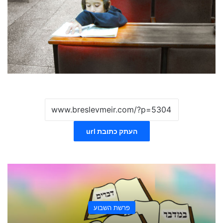
העתק כתובת url
פרשת השבוע