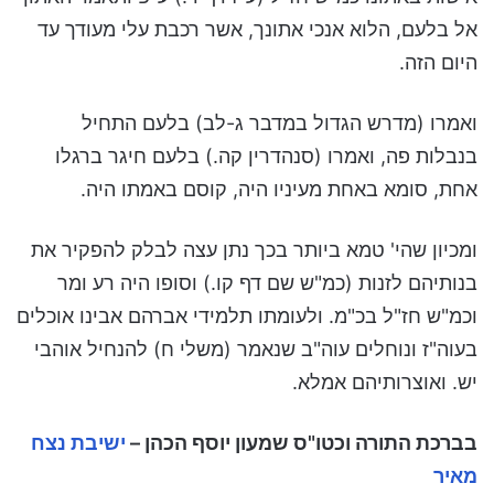
אל בלעם, הלוא אנכי אתונך, אשר רכבת עלי מעודך עד
היום הזה.
ואמרו (מדרש הגדול במדבר ג-לב) בלעם התחיל
בנבלות פה, ואמרו (סנהדרין קה.) בלעם חיגר ברגלו
אחת, סומא באחת מעיניו היה, קוסם באמתו היה.
ומכיון שהי' טמא ביותר בכך נתן עצה לבלק להפקיר את
בנותיהם לזנות (כמ"ש שם דף קו.) וסופו היה רע ומר
וכמ"ש חז"ל בכ"מ. ולעומתו תלמידי אברהם אבינו אוכלים
בעוה"ז ונוחלים עוה"ב שנאמר (משלי ח) להנחיל אוהבי
יש. ואוצרותיהם אמלא.
בברכת התורה וכטו"ס שמעון יוסף הכהן –
ישיבת נצח
מאיר