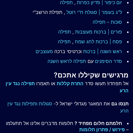
יום כיפור | פדיון כפרות
,
תפילה
ל"ג בעומר | סגולת ח"י רוטל
, תפילת הרשב"י
סוכות – תפילה
פורים | ברכות מעוצבות
,
תפילה
פסח | ברכות
לחג שמח
,
תפילה
ראש השנה | ברכות
וכרטיסי ברכה
מעוצבים
סדר הסימנים
עם
תפילה לראש השנה
מרגישים שקיללו אתכם?
אל תפחדו! תעשו סדר
התרת קללות
או תאמרו
תפילה נגד עין
הרע
תנסו גם
את המאגר מגדולי ישראל ל-
סגולות ותפילות נגד עין
הרע
חלמתם חלום מפחיד ?
חלומות מדברים אלינו אל תתעלמו
–
פירוש / פתרון חלומות