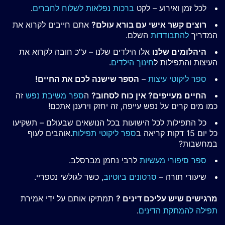
לכל זמן ואירוע – לקט
ברכות נפלאות לשלוח לחברים
.
רוצים קשר אישי עם בורא עולם?
אתם חייבים לקרוא את
המדריך
להתבודדות
השלם.
היהלומים שלנו
אלו הילדים שלנו – ע"כ חובה לקרוא את
העיצות והתפילות ל
חינוך הילדים
.
ספר ליקוטי עיצות
–
הספר שישנה לכם את החיים!
החיים מעייפים? אין כוח לסחוב?
ה
ספר משיבת נפש
זה
כמו מים קרים על נפש עייפה, זה יחזק וירענן אתכם!
כל התפילות לכל הישועות בכל הנושאים שבעולם – תשקיעו
כל יום 15 דקות קריאה ב
ספר ליקוטי תפילות
.אוהבים לעוף
במחשבות?
ספר סיפורי מעשיות
לרבי נחמן מברסלב.
שיעורי תורה –
סרטונים ביוטיוב
, כשר לגולשי נטפריי.
מרגישים שיש עליכם דינים ?
תמתיקו אותם על ידי אמירת
תפילה להמתקת הדינים
.