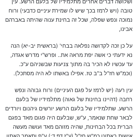
ושלושה דברים אחרים מתלמידיו של בלעם הרשע. עין
טובה (ויש לרמז בכך שיש לו שמירת עיניים כדבעי) ורוח
נמוכה ונפש שפלה, שכל זה בחינת ענוה שהיתה באברהם
אבינו,
על כן זכה לקדושה נפלאה בבחי' (בראשית יב-יא) הנה
נא ידעתי כי אשה יפת מראה את.. ופרש"י מדרש אגדה,
עד עכשיו לא הכיר בה מתוך צניעות שבשניהם ע"כ.
(וכמ"ש חז"ל ב"ב טז. אפילו באשתו לא היה מסתכל).
עין רעה (יש לרמז על פגם העיניים) ורוח גבוהה ונפש
רחבה (דהיינו בחינות של גאוה) מתלמידיו של בלעם
הרשע. שתלמידיו של בלעם הרשע יורשים גיהנום ויורדים
לבאר שחת שנאמר, ע"ש, שבלעם היה פגום מאד בפגם
הברית בכל הבחינות, שהיה מזוהם מאד ועושה מעשה
אישות באתונו כמ"ש חז"ל (ע"ז דף ד:) ע"פ ותאמר האתון