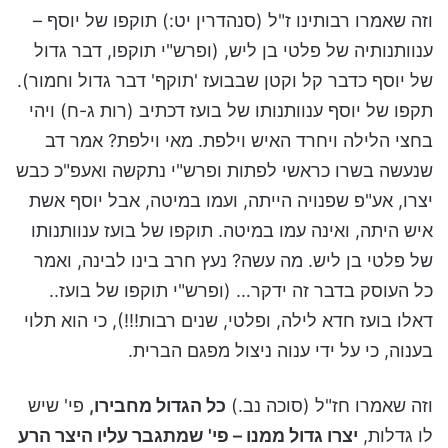
וזה שאמרו רבותינו ז"ל (סנהדרין יט:) תוקפו של יוסף –
ענוותנותיה של פלטי בן ליש, (ופרש"י תוקפו, דבר גדול
של יוסף כדבר קל וקטן שבבועז 'תוקף' דבר גדול וחמור).
תקפו של יוסף ענוותנותו של בועז דכתיב (רות ג-ח) ויהי
בחצי הלילה ויחרד האיש וילפת. מאי וילפת? אמר דב
שנעשה בשרו כראשי לפתות ופרש"י נתקשה ואעפ"כ כבש
יצרו, אע"פ שפנויה הייתה, ועמו במיטה, אבל יוסף אשת
איש היתה, ואינה עמו במיטה. תוקפו של בועז ענוותנותו
של פלטי בן ליש. מה עשה? נעץ חרב בינו לבינה, ואמר
כל העוסק בדבר זה ידקר… (ופרש"י תוקפו של בועז..
דאלו בועז חדא לילה, ופלטי, שנים רבות!!!), כי הוא תלוי
בענוה, כי על ידי ענוה ניצול מפגם הברית.
וזה שאמרו חז"ל (סוכה נב.)
כל הגדול מחבירו,
פי' שיש
לו גדלות,
יצרו גדול ממנו – פי' שמתגבר עליו היצר הרע