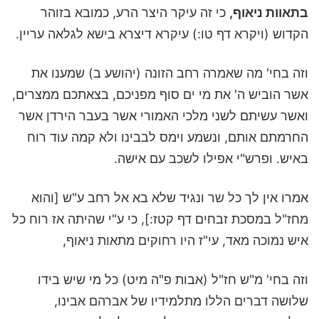
בתאוות ניאוף,
כי זה עיקר היצר הרע, כמובא בזוהר
הקדוש (ויקרא דף טו:) עיקרא דיצרא בישא לגלאה עריין.
וזה בחי' מה שאמרה רחב הזונה (יהושע ב) שמענו את
אשר הוביש ה' את מי ים סוף מפניכם, בצאתכם ממצרים,
ואשר עשיתם לשני מלכי האמורי אשר בעבר הירדן אשר
החרמתם אותם, ונשמע וימס לבבינו ולא קמה עוד רוח
באיש. ופרש"י אפילו לשכב עם אישה.
אמרו אין לך כל שר ונגיד שלא בא אל רחב ע"ש [והוא
מחז"ל במסכת זבחים דף קטז:], כי ע"י שהיתה אז רוח כל
איש נמוכה מאד, עי"ז היו רחוקים מתאות ניאוף,
וזה בחי' מ"ש חז"ל (אבות פ"ה מיט) כל מי שיש בידו
שלושה דברים הללו מתלמידיו של אברהם אבינו,