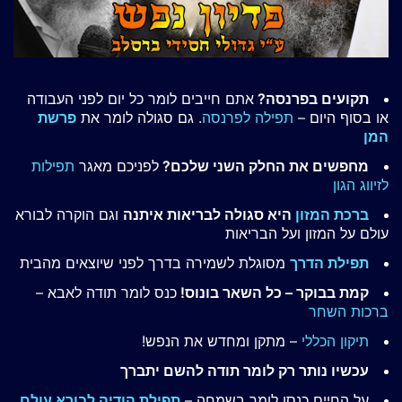
תקועים בפרנסה?
אתם חייבים לומר כל יום לפני העבודה
או בסוף היום –
תפילה לפרנסה
. גם סגולה לומר את
פרשת
המן
מחפשים את החלק השני שלכם?
לפניכם מאגר
תפילות
לזיווג הגון
ברכת המזון
היא סגולה לבריאות איתנה
וגם הוקרה לבורא
עולם על המזון ועל הבריאות
תפילת הדרך
מסוגלת לשמירה בדרך לפני שיוצאים מהבית
קמת בבוקר – כל השאר בונוס!
כנס לומר תודה לאבא –
ברכות השחר
תיקון הכללי
– מתקן ומחדש את הנפש!
עכשיו נותר רק לומר תודה להשם יתברך
על החיים כנסו לומר בשמחה –
תפילת הודיה לבורא עולם