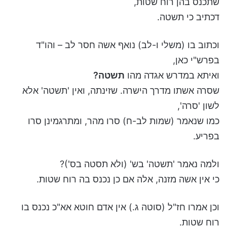
שתכנס בהן רוח שטות,
דכתיב כי תשטה.
וכתוב בו (משלי ו-לב) נואף אשה חסר לב – והו"ד
בפרש"י כאן,
ואיתא במדרש אגדה מהו
תשטה?
שסרה אשתו מדרך הישרה. שזינתה, ואין 'תשטה' אלא
לשון 'סרה',
כמו שנאמר (שמות לב-ח) סרו מהר, ומתרגמינן סרו
בפריע.
ולמה נאמר 'תשטה' בש' (ולא תסטה בס')?
כי אין אשה מזנה, אלה אם כן נכנס בה רוח שטות.
וכן אמרו חז"ל (סוטה ג.) אין אדם חוטא אא"כ נכנס בו
רוח שטות.