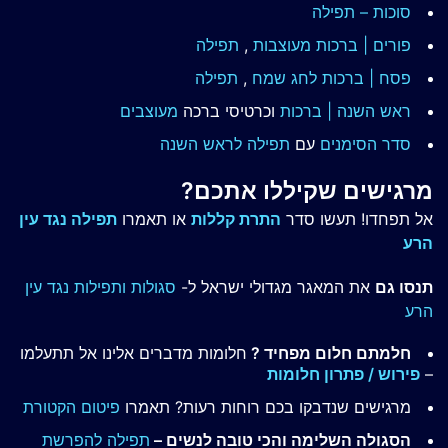
סוכות – תפילה
פורים | ברכות מעוצבות
,
תפילה
פסח | ברכות
לחג שמח
,
תפילה
ראש השנה | ברכות
וכרטיסי ברכה
מעוצבים
סדר הסימנים
עם
תפילה לראש השנה
מרגישים שקיללו אתכם?
אל תפחדו! תעשו סדר
התרת קללות
או תאמרו
תפילה נגד עין
הרע
תנסו גם
את המאגר מגדולי ישראל ל-
סגולות ותפילות נגד עין
הרע
חלמתם חלום מפחיד ?
חלומות מדברים אלינו אל תתעלמו
–
פירוש / פתרון חלומות
מרגישים שנדבקו בכם רוחות רעות? תאמרו
פיטום הקטורת
הסגולה השלימה והכי טובה לנשים –
תפילה להפרשת