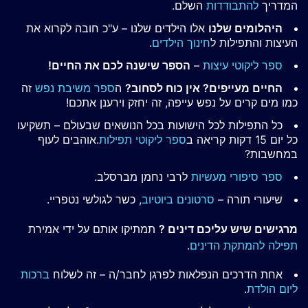
המדריך
להתבודדות
השלם.
היהלומים שלנו
אלו הילדים שלנו – ע"כ חובה לקרוא את
העיצות והתפילות ל
חינוך הילדים
.
ספר ליקוטי עיצות
–
הספר שישנה לכם את החיים!
החיים מעייפים? אין כוח לסחוב?
ה
ספר משיבת נפש
זה
כמו מים קרים על נפש עייפה, זה יחזק וירענן אתכם!
כל התפילות לכל הישועות בכל הנושאים שבעולם – תשקיעו
כל יום 15 דקות קריאה ב
ספר ליקוטי תפילות
.אוהבים לעוף
במחשבות?
ספר סיפורי מעשיות
לרבי נחמן מברסלב.
שיעורי תורה –
סרטונים ביוטיוב
, כשר לגולשי נטפריי.
מרגישים שיש עליכם דינים ?
תמתיקו אותם על ידי אמירת
תפילה להמתקת הדינים
.
אחת הדרכים הנפלאות לפרגן לחבר/ה – זה לשלוח
ברכות
ליום הולדת
.