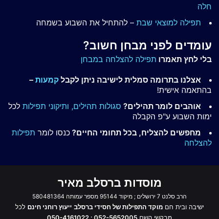
חלה
תפילה למוצאי שבת
– להתחיל את השבוע בשמחה
עומדים לפני מבחן חשוב?
בלי לחץ תאמרו
תפילה להצלחה במבחן
אצלנו בתרומה סמלית לישיבה ניתן לקבל
קמעות
–
בהתאמה אישית!
אוהבים לומר תהילים?
סגולות תהילים,
ותיקוני תפילות
לכל
ימות השבוע ע"פ הקבלה
מחפשים להצליח, בכל תחומי החיים?
כנסו לומר
תפילות
להצלחה
מוסדות ברסלב מאיר
הרב סלנט 7 ירושלים ; מיקוד 95144 מספר עמותה 580481364
ישיבה ובית חם
מוקד התפילות של חסידי ברסלב
ייעוץ רוחני חינם
לכל
מבקשי השם
052-5652005 ; 050-4161022