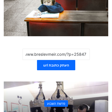
העתק כתובת url
פרשת השבוע