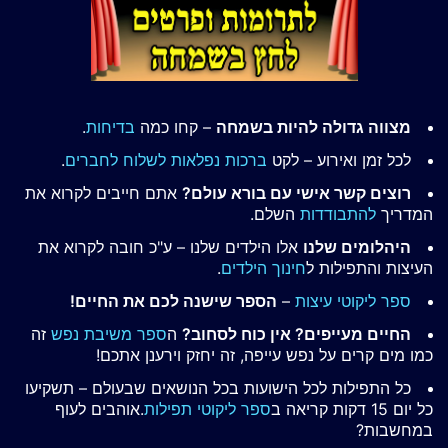
מצווה גדולה להיות בשמחה
– קחו כמה
בדיחות
.
לכל זמן ואירוע – לקט
ברכות נפלאות לשלוח לחברים
.
רוצים קשר אישי עם בורא עולם?
אתם חייבים לקרוא את
המדריך
להתבודדות
השלם.
היהלומים שלנו
אלו הילדים שלנו – ע"כ חובה לקרוא את
העיצות והתפילות ל
חינוך הילדים
.
ספר ליקוטי עיצות
–
הספר שישנה לכם את החיים!
החיים מעייפים? אין כוח לסחוב?
ה
ספר משיבת נפש
זה
כמו מים קרים על נפש עייפה, זה יחזק וירענן אתכם!
כל התפילות לכל הישועות בכל הנושאים שבעולם – תשקיעו
כל יום 15 דקות קריאה ב
ספר ליקוטי תפילות
.אוהבים לעוף
במחשבות?