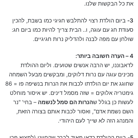
את כל הבקשות שלנו.
3-
ביום הולדת רצוי להתלבש חגיגי כמו בשבת, להכין
סעודת חג עם עוגה, ו.. הבית צריך להיות כמו ביום חג:
שולחן עם מפה לבנה ולהדליק נרות חגיגיים.
4 – הערה חשובה ביותר:
לדאבוננו, יש הרבה אנשים שטועים. וליום ההולדת
מכינים עוגה עם נרות דלוקים, ומבקשים מבעל השמחה
שחוגג את יום הולדתו לכבות את הנרות בנשיפה פו = 86
גימטריה אלוקים = שזה מסמל דינים. יש איסור מוחלט
לעשות כן בגלל ש
הנרות הם סמל לנשמה
– בחי' "נר
השם נשמת אדם", ואסור לכבות אותם בצורה הזאת,
והמנהג הזה לא שייך לעם היהודי.
5-
ביום ההולדת כדאי מאוד לברך שהחיינו (למצוא פרי