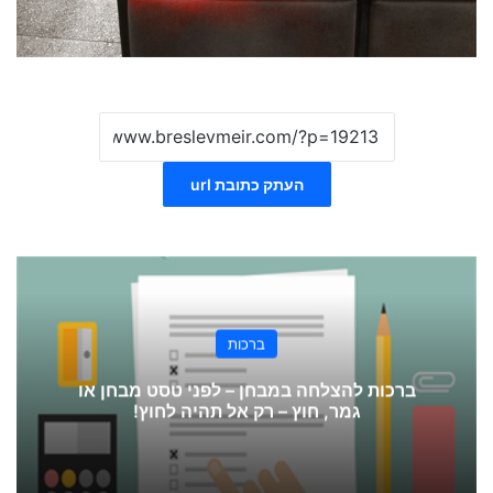
העתק כתובת url
ברכות
ברכות להצלחה במבחן – לפני טסט מבחן או
גמר, חוץ – רק אל תהיה לחוץ!