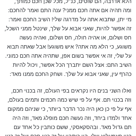
הלא אדרבה, הם שוטים, כנ"ל, מכל שכן חכם כמותך,
ומה תהיה אם אתה חכם ממני? ענה התם ואמר להחכם:
מי יתן, שתבוא אתה על מדרגה שלי! השיב החכם ואמר:
זה אפשר להיות, שאני אבוא על שלך, שינטל ממני השכל,
חס ושלום, או אהיה חולה, חס ושלום, ואהיה נעשה
משוגע, כי הלא מה אתה? איש משוגע! אבל שאתה תבוא
על שלי, זה אי אפשר בשום אפן, שתהיה אתה חכם כמוני.
השיב התם: אצל השם יתברך הכל אפשר, ויכול להיות
כהרף עין, שאני אבוא על שלך. ושחק החכם ממנו מאד:
ואלו השני בנים היו נקראים בפי העולם, זה בכנוי חכם,
וזה בכנוי תם. אף על פי שיש כמה חכמים ותמים בעולם,
אף על פי כן כאן היה נכר הדבר ביותר, כי שניהם ממקום
אחד ולמדו ביחד, וזה נעשה חכם מופלג מאד, וזה היה
תם גדול מאד. ובהסקאסקי, ששם כותבין כל אחד עם