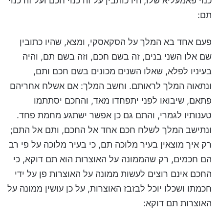
כנוי פאמעליא שלו, היו כותבין על זה כנוי חכם ועל זה כנוי
תם:
פעם אחד בא המלך על הסקאסקי, ומצא, שהיו כתובין
שם אלו השני בנים, זה בשם חכם, וזה בשם תם, והיה
בעיניו לפלא, שאלו השנים מכונים בשם חכם ותם,
ונתאוה המלך לראותם. וחשב המלך: אם אשלח אחריהם
פתאם, שיבואו לפני יתפחדו מאד, והחכם יסתתמו
טענותיו לגמרי, והתם גם כן אפשר ישתגע מחמת פחד.
ונתישב המלך לשלח חכם אחד אל החכם, ותם אל התם;
רק איך מוצאין בעיר מלוכה תם, כי בעיר מלוכה על פי רב
הם חכמים, רק שהממונה על האוצרות הוא תם דוקא, כי
החכם אינם רוצים לעשות ממונה על האוצרות פן על ידי
חכמתו ושכלו יוכל לבזבז האוצרות, על כן עושין ממונה על
האוצרות תם דוקא: