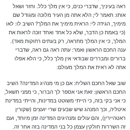
ראה בעיניך, שדברי כנים, כי אין מלך כלל. וחזר ושאל
אותו: תאמר לי; הלא אתה מן העיר מלוכה ומגודל שם
מימיך, הגידה לי: הראית מימיך את המלך? השיב לו: לאו
(כי באמת כן הדבר, שלא כל אחד ואחד זוכה לראות את
המלך, כי אין המלך מתראה, רק בעתים רחוקות מאד).
ענה החכם הראשון ואמר: עתה ראה גם ראה, שדברי
ברורים ומבררים שבודאי אין מלך כלל, כי הלא אפלו
אתה לא ראית את המלך מעולם:
שוב שאל החכם השליח: אם כן מי מנהיג המדינה? השיב
החכם הראשון: זאת אני אספר לך הברור, כי ממני תשאל,
כי אני בקי בזה, כי הייתי משוטט במדינות, והייתי במדינת
איטליה, וכך המנהג שיש שבעים שרי יועצים (שקורין
ראטהיירין), והם עולים ומנהיגים המדינה זמן מיוחד, ועם
זה השררות חולקין עצמן כל בני המדינה בזה אחר זה.