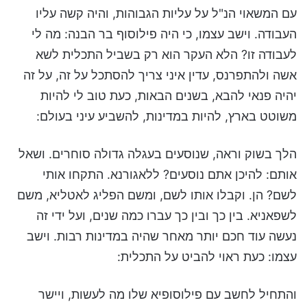
עם המשאוי הנ"ל על עליות הגבוהות, והיה קשה עליו
העבודה. וישב עצמו, כי היה פילוסוף בר הבנה: מה לי
לעבודה זו? הלא העקר הוא רק בשביל התכלית לשא
אשה ולהתפרנס, עדין איני צריך להסתכל על זה, על זה
יהיה פנאי להבא, בשנים הבאות, כעת טוב לי להיות
משוטט בארץ, להיות במדינות, להשביע עיני בעולם:
הלך בשוק וראה, שנוסעים בעגלה גדולה סוחרים. ושאל
אותם: להיכן אתם נוסעים? ללאגורנא. התקחו אותי
לשם? הן. וקבלו אותו לשם, ומשם הפליג לאטליא, משם
לשפאניא. בין כך ובין כך עברו כמה שנים, ועל ידי זה
נעשה עוד חכם יותר מאחר שהיה במדינות רבות. וישב
עצמו: כעת ראוי להביט על התכלית:
והתחיל לחשב עם פילוסופיא שלו מה לעשות, ויישר