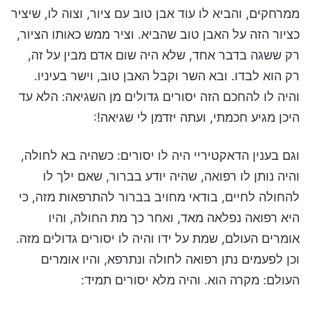
ממרחקים, והביא לו עוד אבן טוב עם ציור, וצוה לו, שיציר
כציור הזה על האבן טוב שהביא. וציר ממש כאותו הציור,
רק ששגה בדבר אחד, שלא היה שום אדם מבין על זה,
רק הוא לבדו. ובא השר וקבל האבן טוב, וישר בעיניו.
והיה לו להחכם הזה יסורים גדולים מן השגיאה: הלא עד
היכן מגיע חכמתי, ועתה יזדמן לי שגיאה!:
וגם בענין הדאקטיריי היה לו יסורים: כשהיה בא לחולה,
והיה נותן לו רפואה, שהיה יודע בברור, שאם ילך לו
להחולה לחיים, בודאי מחויב בברור להתרפאות מזה, כי
היא רפואה נפלאה מאד, ואחר כך מת החולה, והיו
אומרים העולם, שמת על ידו והיה לו יסורים גדולים מזה.
וכן לפעמים נתן רפואה לחולה ונתרפא, והיו אומרים
העולם: מקרה הוא. והיה מלא יסורים תמיד: