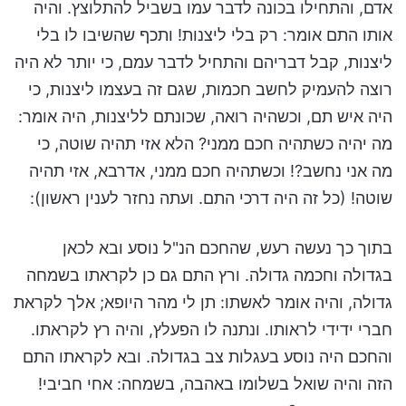
אדם, והתחילו בכונה לדבר עמו בשביל להתלוצץ. והיה
אותו התם אומר: רק בלי ליצנות! ותכף שהשיבו לו בלי
ליצנות, קבל דבריהם והתחיל לדבר עמם, כי יותר לא היה
רוצה להעמיק לחשב חכמות, שגם זה בעצמו ליצנות, כי
היה איש תם, וכשהיה רואה, שכונתם לליצנות, היה אומר:
מה יהיה כשתהיה חכם ממני? הלא אזי תהיה שוטה, כי
מה אני נחשב?! וכשתהיה חכם ממני, אדרבא, אזי תהיה
שוטה! (כל זה היה דרכי התם. ועתה נחזר לענין ראשון):
בתוך כך נעשה רעש, שהחכם הנ"ל נוסע ובא לכאן
בגדולה וחכמה גדולה. ורץ התם גם כן לקראתו בשמחה
גדולה, והיה אומר לאשתו: תן לי מהר היופא; אלך לקראת
חברי ידידי לראותו. ונתנה לו הפעלץ, והיה רץ לקראתו.
והחכם היה נוסע בעגלות צב בגדולה. ובא לקראתו התם
הזה והיה שואל בשלומו באהבה, בשמחה: אחי חביבי!