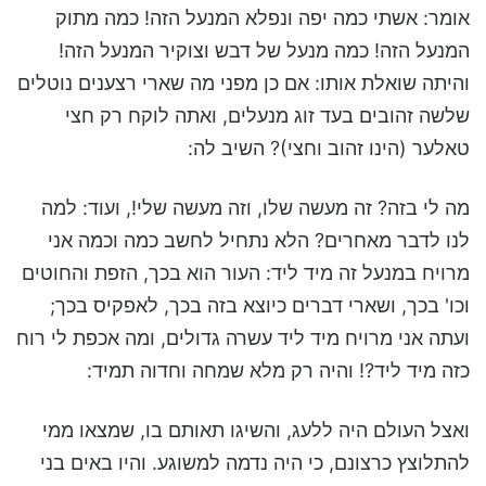
אומר: אשתי כמה יפה ונפלא המנעל הזה! כמה מתוק
המנעל הזה! כמה מנעל של דבש וצוקיר המנעל הזה!
והיתה שואלת אותו: אם כן מפני מה שארי רצענים נוטלים
שלשה זהובים בעד זוג מנעלים, ואתה לוקח רק חצי
טאלער (הינו זהוב וחצי)? השיב לה:
מה לי בזה? זה מעשה שלו, וזה מעשה שלי!, ועוד: למה
לנו לדבר מאחרים? הלא נתחיל לחשב כמה וכמה אני
מרויח במנעל זה מיד ליד: העור הוא בכך, הזפת והחוטים
וכו' בכך, ושארי דברים כיוצא בזה בכך, לאפקיס בכך;
ועתה אני מרויח מיד ליד עשרה גדולים, ומה אכפת לי רוח
כזה מיד ליד?! והיה רק מלא שמחה וחדוה תמיד:
ואצל העולם היה ללעג, והשיגו תאותם בו, שמצאו ממי
להתלוצץ כרצונם, כי היה נדמה למשוגע. והיו באים בני