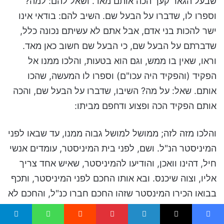
שבעל הגאר קעך הכה אותם מאד. ושאל להם: למה?
וספרו לו, שדברו על הבעל שם. השיב להם: בודאי אינו
ישר להכות בני אדם, אבל אתם לא עשיתם נכונה כלל,
שדברתם על הבעל שם, כי הבעל שם חשוב כאן מאד.
וראו, שאין בו ממש, וגם הוא בטעות, והלכו ממנו אל
הפקיד (והפקיד היה עכו"ם) וספרו לו המעשה, שהכו
אותם. שאל: על מה? השיבו, שדברו על הבעל שם, והכה
אותם הפקיד הכה ופצוע ודחפם מביתו:
והלכו מזה לזה; ממושל למושל גבוה ממנו, עד שבאו לפני
המיניסטר הנ"ל. ושם, לפני בית המיניסטר, עומדים אנשי
חיל, דהינו וואכן, והודיעו להמיניסטר, שאיש אחד צריך
אליו, וצוה שיכנס. ובא אותו החכם לפני המיניסטר, ותכף
בבואו הכירו המינסטר שזהו החכם חברו כנ"ל, והחכם לא
הכירו מחמת שהיה בגדולה כזו. ותכף התחיל המיניסטר
ודבר אליו: ראה תמימותי למה שהביא אותי, לגדולה כזו,