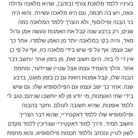
בעיניו ללמד מלאכת צורף (בזהב), שהיא מלאכה גדולה
ונאה, ויש בה חכמה, וגם היא מלאכה עשירה. והוא היה
בר הבנה ופילוסוף, ולא הוצרך ללמד המלאכה כמה
שנים, רק ברבע שנה קבל את האמנות ונעשה אמן גדול
מאד, והיה בקי במלאכה יותר מן האמן שלמדו. אחר כך
ישב עצמו: אף על פי שיש בידי מלאכה כזו, אף על פי כן
אין די לי בזה. היום חשוב זאת, פן בזמן אחר יוחשב דבר
אחר. והלך והעמיד עצמו אצל שטיין שניידער, ומחמת
הבנה שלו, קבל אמנות הזאת גם כן בזמן מועט, ברבע
שנה. אחר כך ישב עצמו עם הפילוסופיא שלו: גם שיש
בידי שתי האומנות, מי יודע פן לא יוחשבו שניהם; טוב לי
ללמד אומנות, שהיא חשובה לעולם. וחקר בהבנה
ופילוסופיא שלו ללמד דאקטיריי, שהוא דבר הצריך
וחשוב תמיד. ודרך למוד דאקטיריי שצריכין ללמד מקדם
לשון לטיין והכתב וללמד חכמות פילוסופיא. והוא מחמת