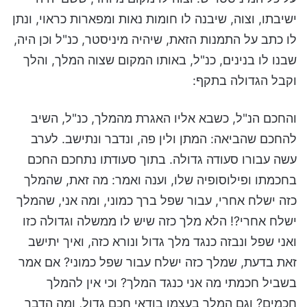
ישיבתו, וצוה, שיבנה לו חומות נאות ומפארות כראוי, ונתן
לו כתב על התמנות הזאת, שיהיה מיניסטר, כנ"ל וכן היה,
שבנו לו בנינים, כנ"ל, באותו המקום שצוה המלך, והלך
וקבל הגדולה בתקף:
והחכם הנ"ל, כשבא אליו האגרת מהמלך, כנ"ל, השיב
להחכם שהביאה: המתן ולין פה, ונדבר ונתישב. לערב
עשה עבורו סעודה גדולה. בתוך סעודתו נתחכם החכם
בחכמתו ופילוסופיה שלו, וענה ואמר: מה זאת, שהמלך
כזה ישלח אחרי, עבור שפל ברך כמוני, ומה אני, שהמלך
ישלח אחרי?! הלא מלך כזה שיש לו ממשלה וגדולה כזו
ואני שפל ונבזה כנגד מלך גדול ונורא כזה, ואיך יתישב
זאת בדעת, שמלך כזה ישלח עבור שפל כמוני? אם אמר
בשביל חכמתי מה אני כנגד המלך? וכי אין להמלך
חכמים? וגם המלך בעצמו בודאי חכם גדול, ומה הדבר