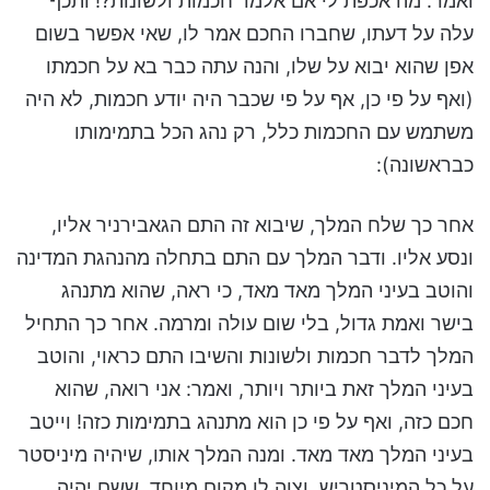
ואמר: מה אכפת לי אם אלמד חכמות ולשונות?! ותכף
עלה על דעתו, שחברו החכם אמר לו, שאי אפשר בשום
אפן שהוא יבוא על שלו, והנה עתה כבר בא על חכמתו
(ואף על פי כן, אף על פי שכבר היה יודע חכמות, לא היה
משתמש עם החכמות כלל, רק נהג הכל בתמימותו
כבראשונה):
אחר כך שלח המלך, שיבוא זה התם הגאבירניר אליו,
ונסע אליו. ודבר המלך עם התם בתחלה מהנהגת המדינה
והוטב בעיני המלך מאד מאד, כי ראה, שהוא מתנהג
בישר ואמת גדול, בלי שום עולה ומרמה. אחר כך התחיל
המלך לדבר חכמות ולשונות והשיבו התם כראוי, והוטב
בעיני המלך זאת ביותר ויותר, ואמר: אני רואה, שהוא
חכם כזה, ואף על פי כן הוא מתנהג בתמימות כזה! וייטב
בעיני המלך מאד מאד. ומנה המלך אותו, שיהיה מיניסטר
על כל המיניסטריש. וצוה לו מקום מיוחד, ששם יהיה