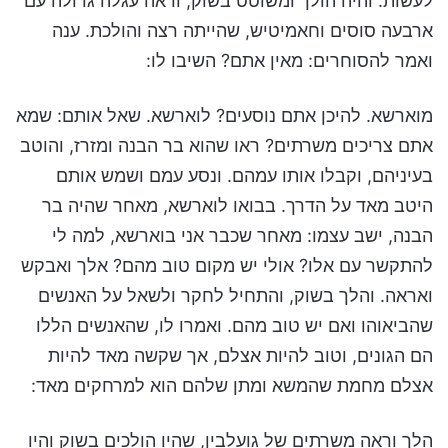
לעשות. והיה הולך ומשוטט בשוק, וראה עגלה גדולה עם
ארבעה סוסים וחאמיטיש, שהייתה רצה והולכת. ענה
ואמר להסוחרים: מאין אתם? השיבו לו:
מוארשא. להיכן אתם נוסעים? לוארשא. שאל אותם: שמא
אתם צריכים משרתים? ראו שהוא בר הבנה ומזרז, והוטב
בעיניהם, וקבלו אותו עמהם. ונסע עמם ושמש אותם
היטב מאד על הדרך. בבואו לוארשא, מאחר שהיה בר
הבנה, ישב עצמו: מאחר שכבר אני בוארשא, למה לי
להתקשר עם אלו? אולי יש מקום טוב מהם? אלך ואבקש
ואראה. והלך בשוק, והתחיל לחקר ולשאל על האנשים
שהביאוהו ואם יש טוב מהם. ואמרו לו, שהאנשים הללו
הם הגונים, וטוב להיות אצלם, אך שקשה מאד להיות
אצלם מחמת שהמשא ומתן שלהם הוא למרחקים מאד:
הלך וראה משרתים של גועלבין, שהיו הולכים בשוק והיו