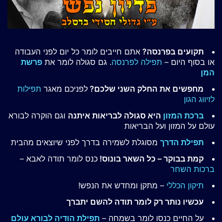
תקועים בפרנסה?
אתם חייבים לומר כל יום לפני העבודה
או בסוף היום –
תפילה לפרנסה
. גם סגולה לומר את
פרשת
המן
מחפשים את החלק השני שלכם?
לפניכם מאגר
תפילות
לזיווג הגון
ברכת המזון
היא סגולה לבריאות איתנה
וגם הוקרה לבורא
עולם על המזון ועל הבריאות
תפילת הדרך
מסוגלת לשמירה בדרך לפני שיוצאים מהבית
קמת בבוקר – כל השאר בונוס!
כנס לומר תודה לאבא –
ברכות השחר
תיקון הכללי
– מתקן ומחדש את הנפש!
עכשיו נותר רק לומר תודה להשם יתברך
על החיים כנסו לומר בשמחה –
תפילת הודיה לבורא עולם