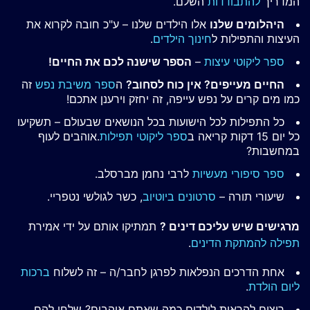
המדריך
להתבודדות
השלם.
היהלומים שלנו
אלו הילדים שלנו – ע"כ חובה לקרוא את
העיצות והתפילות ל
חינוך הילדים
.
ספר ליקוטי עיצות
–
הספר שישנה לכם את החיים!
החיים מעייפים? אין כוח לסחוב?
ה
ספר משיבת נפש
זה
כמו מים קרים על נפש עייפה, זה יחזק וירענן אתכם!
כל התפילות לכל הישועות בכל הנושאים שבעולם – תשקיעו
כל יום 15 דקות קריאה ב
ספר ליקוטי תפילות
.אוהבים לעוף
במחשבות?
ספר סיפורי מעשיות
לרבי נחמן מברסלב.
שיעורי תורה –
סרטונים ביוטיוב
, כשר לגולשי נטפריי.
מרגישים שיש עליכם דינים ?
תמתיקו אותם על ידי אמירת
תפילה להמתקת הדינים
.
אחת הדרכים הנפלאות לפרגן לחבר/ה – זה לשלוח
ברכות
ליום הולדת
.
רוצים להראות לילדים כמה שאתם אוהבים? שלחו להם