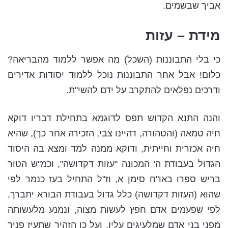
אביך שבשמים.
מידת – עזות
כי בלי התבוננות (השכל) מה אפשר ללמוד מהבריאה?
כלום! אבל אחר התבוננות נוכל ללמוד יסודות אדירים
ודרכים נפלאים להתקרב על ידם להשי"ת.
והנה התנא הקדוש תפס לדוגמא בתחילת דבריו דוקא
חיה טמאה (והטהורה, דהיינו צבי, הזכירה אחר כך), שהיא
חיה אכזרית וחייתית, ודוקא ממנה למד ומצא בה היסוד
הגדול בעבודת ה' המכונה "עזות דקדושה", וכמ"ש הטור
בריש ספרו באו"ח סימן א, וז"ל התחיל בעז כנמר לפי
שהוא (העזות דקדושה) כלל גדול בעבודת הבורא יתברך,
לפי שפעמים אדם חפץ לעשות מצוה, ונמנע מלעשותה
מפני בני אדם שמלעיגים עליו, ועל כן הזהיר שתעיז פניך