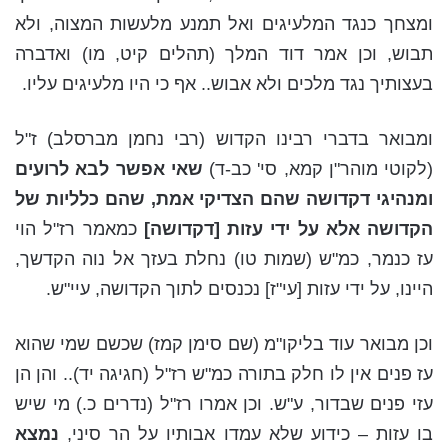
ומצחך כנגד המלעיגים ואל תמנע מלעשות המצוה, ולא
תבוש, וכן אמר דוד המלך (תהלים קיט, מו) ואדברה
בעצותיך נגד מלכים ולא אבוש.. אף כי היו מלעיגים עליו.
ומבואר בדברי רבינו הקדוש (רבי נחמן מברסלב) ז"ל
(לקוטי מוהר"ן קמא, סי' כב-ד)
שאי אפשר לבא לרועים
ומנהיגי דקדושה שהם הצדיקי אמת, שהם כלליות של
הקדושה אלא על ידי עזות [דקדושה]
כמאמר רז"ל הוי
עז כנמר, כמ"ש (שמות טו) נחלת בעזך אל נוה הקדשך,
היינו, על ידי עזות [עי"ז] נכנסים לתוך הקדושה, עיי"ש.
וכן מבואר עוד בליקו"מ (שם סימן קמז) שכשם שמי שהוא
עז פנים אין לו חלק בתורה כמ"ש רז"ל (חגיגה יד).. והן הן
עזי פנים שבדור, ע"ש. וכן אמרו רז"ל (נדרים כ.) מי שיש
בו עזות – כידוע שלא עמדו אבותיו על הר סיני,
נמצא