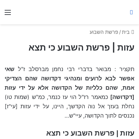
ברסלב מאיר ע"ר
חיפוש באתר
תפ
בית
/
פרשת השבוע
עזות | פרשת השבוע כי תצא
תקציר : מבואר בדברי רבי נחמן מברסלב ז"ל
שאי
אפשר לבא לרועים ומנהיגי דקדושה שהם הצדיקי
אמת, שהם כלליות של הקדושה אלא על ידי עזות
[דקדושה]
כמאמר רז"ל הוי עז כנמר, כמ"ש (שמות טו)
נחלת בעזך אל נוה הקדשך, היינו, על ידי עזות [עי"ז]
נכנסים לתוך הקדושה, עיי"ש…
עזות | פרשת השבוע כי תצא