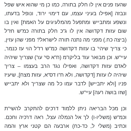
שהעז פנים אין לו חלק בתורה, כמו כן מי שהוא איש שפל
ונבזה [אפילו בעיני עצמו, עם דימוי ירוד, ונופל בדעתו,
ונשפע ומתבייש ומתפעל מהמלעיגים על האמת] ואין בו
שום עזות דקדושה אין לו ג"כ חלק בתורה כמ"ש חז"ל
(ביצה כח.) מפני מה נתנה תורה לישראל? מפני שהן עזין,
כי צריך שיהי' בו עזות דקדושה כמ"ש רז"ל הוי עז כנמר,
עיי"ש. וכן מבואר עוד בליקו"מ (ח"א סי' ער) שצריך שיהיה
לאדם עזות דקדושה, ואפילו נגד הרב בעצמו – צריך
שיהיה לו עזות [דקדושה, ולא ח"ו דס"א, עזות מצח], שיעיז
פניו [ולא יתבייש] לדבר עמו כל מה שצריך ולא יתבייש
[שזו בושה רעה] עיי"ש.
וכן מכל הבריאה ניתן ללמוד דרכים להתקרב להשי"ת
וכמ"ש (משליו-ו) לך אל הנמלה עצל, ראה דרכיה וחכם.
וכתיב (משלי ל, כד-כח) ארבעה הם קטני ארץ והמה