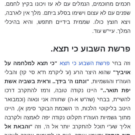
חכמים מחוכמים, הנמלים עם לא עז ויכונו בקיץ לחמם.
שפנים עם לא עצום וישימו בסלע ביתם. מלך אין לארבה,
ויצא חוצץ כולו. שממית בידיים תתפש, והיא בהיכלי
המלך. עיי"ש עוד.
פרשת השבוע כי תצא.
וזה בחי'
פרשת השבוע כי תצא
"כי תצא למלחמה על
אויביך"
שהוא היצר הרע (ע' ליקו"מ ח"א סי' קז) והבלי
העוה"ז והגשמיות,
"ונתנו ה' בידך.. וראית בשביה אשת
יפת תואר.."
היינו נקודה טובה, ורמז להתקרב דרכו
להשי"ת, בבחי' (שה"ש א-ה) שחורה אני ונאוה (וכמבואר
היטב בליקוטי הלכות, ה' השכמת הבוקר סימן א), היינו
מתוך גשמיות העוה"ז תקלוט נקודה יפה לאמצה ולקרבה
אליך שע"י תוכל להתקרב יותר אל ה', וזה
"והבאת אל