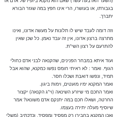
(השער הארבעה עשר) שאם הוא מקנא ביופיו של אדם או
בגבורתו, או בעושרו, הרי אינו חפץ במה שגזר הבורא
יתברך.
וזה דומה לעבד שיש לו תלונות על מעשה אדונו, ואינו
מתרצה ברצון אדונו, אין זה עבד נאמן. כל שכן שאין
להתרעם על רצון השי"ת.
ועוד איתא במבחר הפנינים, שהקנאה לבני אדם כחולי
הגוף. ואמר : לא ראיתי חומס נפשו כמקנא, שהוא אבל
תמיד, ונפשו דואבת ושכלו חסר.
ואמר המקנא ימיו מועטים, וימות ביגון.
ואמר החכם מי שיזרע השינאה (וי"ג הקנאה) יקצור
החרטה, ושאלו חכם במה יתנקם אדם משונאו? אמר
שיוסיף מעלה יתירה בעצמו.
ואכן המקנא בחבירו רק מפסיד ומפסיד, וכדכתיב (משלי