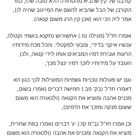
קורבנו של קין שהביא מהסחורה הלא טובה שלו, כמו
הקורבן של הבל שהביא להשם את המייטב שהיה לו),
אמר ליה הכי הוא (אכן קין הרג משום קנאה).
ואמרו חז"ל (מגילה טז.) אחשורוש נתקנא בושתי וקטלה,
עכשיו איקני בדידי, ומבעי למקטלי. והכל מכח מידותיו
הרעות ועכירת דמיו המביאים אותו לידי קנאה, ולכן
העובד על מידותיו לזכך דמיו ינצל מכך,
וגם יש פעולות טכניות גשמיות המועילות לכך כגון הא
דאמרו חז"ל (בק' פב.) חמישה דברים נאמרו בשום,
מכניס אהבה ומוציא את הקנאה (ולכאורה הוא משום
ששום מנקה ומזכך את הדמים),
וכן אמרו חז"ל (ב"מ קז:) יג' דברים נאמרו בפת שחרית,
מוציא את הקנאה ומכניס את אהבה (ולכאורה הוא משום