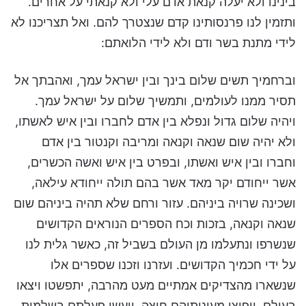
בינינו ולא יעלה קנאת אדם עלי ולא קנאתי על אחרים.
ותזמין לנו פרנסותינו קדם שנצטרך להם. ואל תצריכנו לא
לידי מתנת בשר ודם ולא לידי הלואתם:
וברחמיך תשים שלום בינך ובין ישראל עמך, ואהבתך אל
תסיר ממנו לעולמים, ותמשיך שלום על ישראל עמך.
ויהיה שלום גדול ונפלא בין אדם לחברו ובין איש לאשתו,
ולא יהיה שום שנאה וקנאה ומריבה וקנטור בין אדם
וחברו ובין איש ואשתו, ובפרט בין איש ואשה הכשרים,
אשר ייחודם יקר מאד אשר בהם תולה ייחודא עילאה,
ושכינה שרויה ביניהם. עזור ורחם שלא תהיה ביניהם שום
שנאה וקנאה, בזכות וכח הספרים הנוראים הקדושים
שנשרפו ונתעלמו מן העולם בשביל זה, כאשר גלית לנו
על ידי חכמיך הקדושים. ועזרנו וזכנו שספרים אלו
שנשארו מהצדיקים אמתיים מעט מהרבה, יתפשטו ויצאו
בעולם, ויפוצו מעינותיהם חוצה, ויעשו פעלתם בשלמות.