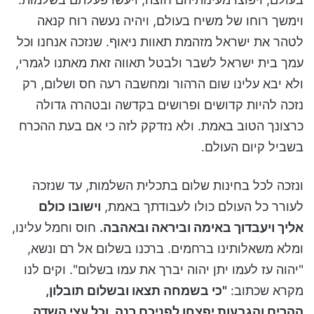
וימשך רוחו של משיח בעולם, ויהיה נעשה רוח קנאה
לטהר את ישראל מזהמת תאוות ניאוף. שנזכה אנחנו וכל
עמך בית ישראל לשבר ולבטל תאווה זאת מאתנו לגמרי,
ולא יבא עלינו שום הרהור ומחשבה רעה חס ושלום, רק
נזכה להיות קדושים ופרושים בקדשה ובטהרה גדולה
כרצונך הטוב באמת. ולא נזדקק לזה כי אם בעת ההכרח
בשביל קיום העולם.
ונזכה לכל בחינות שלום בתכלית השלמות, עד שנזכה
לעורר כל העולם כולו לעבודתך באמת,
וישובו כולם
אליך ויעבדוך באימה וביראה ובאהבה.
חוס וחמל עלינו,
ומלא משאלותינו ברחמים. ברכנו בשלום אל רם ונשא,
"יהוה עז לעמו יתן יהוה יברך את עמו בשלום". וקים לנו
מקרא שכתוב:
"כי בשמחה תצאו ובשלום תובלון,
ההרים והגבעות יפצחו לפניכם רנה, וכל עצי השדה