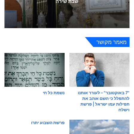
שבת שירה
מאמר מקושר
"7 באוקטובר" – לעורר אותנו
נשמת כל חי
להתפלל כי השם אוהב את
תפילות עמו ישראל | פרשת
וישלח
פרשת השבוע יתרו