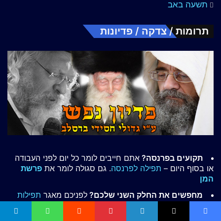
תשעה באב
תרומות / צדקה / פדיונות
תקועים בפרנסה?
אתם חייבים לומר כל יום לפני העבודה
או בסוף היום –
תפילה לפרנסה
. גם סגולה לומר את
פרשת
המן
מחפשים את החלק השני שלכם?
לפניכם מאגר
תפילות
לזיווג הגון