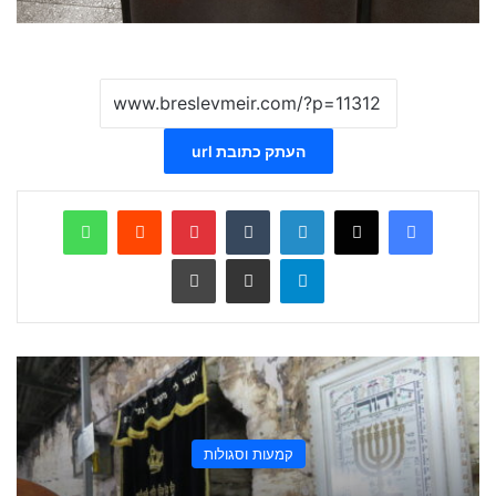
העתק כתובת url
WhatsApp
Reddit
Pinterest
Tumblr
LinkedIn
X
Facebook
Telegram
שתף ע
הדפס
קמעות וסגולות