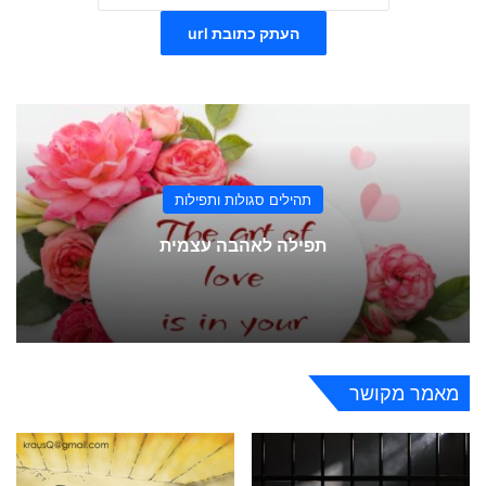
העתק כתובת url
תהילים סגולות ותפילות
תפילה לאהבה עצמית
מאמר מקושר