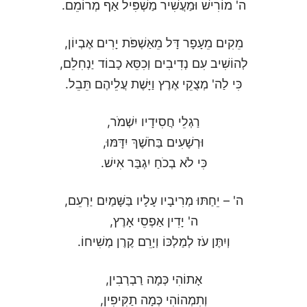
ה' מוֹרִישׁ וּמַעֲשִׁיר מַשְׁפִּיל אַף מְרוֹמֵם.
מֵקִים מֵעָפָר דָּל מֵאַשְׁפֹּת יָרִים אֶבְיוֹן,
לְהוֹשִׁיב עִם נְדִיבִים וְכִסֵּא כָבוֹד יַנְחִלֵם,
כִּי לַה' מְצֻקֵי אֶרֶץ וַיָּשֶׁת עֲלֵיהֶם תֵּבֵל.
רַגְלֵי חֲסִידָיו יִשְׁמֹר,
וּרְשָׁעִים בַּחֹשֶׁךְ יִדָּמּוּ,
כִּי לֹא בְכֹחַ יִגְבַּר אִישׁ.
ה' – יֵחַתּוּ מְרִיבָיו עָלָיו בַּשָּׁמַיִם יַרְעֵם,
ה' יָדִין אַפְסֵי אָרֶץ,
וְיִתֶּן עֹז לְמַלְכּוֹ וְיָרֵם קֶרֶן מְשִׁיחוֹ.
אָתוֹהִי כְּמָה רַבְרְבִין,
וְתִמְהוֹהִי כְּמָה תַקִּיפִין,