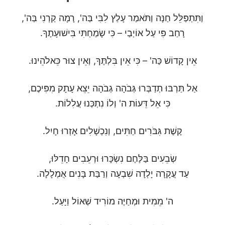
וַתִּתְפַּלֵּל חַנָּה וַתֹּאמַר עָלַץ לִבִּי בַּה', רָמָה קַרְנִי בַּה',
רָחַב פִּי עַל אוֹיְבַי – כִּי שָׂמַחְתִּי בִּישׁוּעָתֶךָ.
אֵין קָדוֹשׁ כַּה' – כִּי אֵין בִּלְתֶּךָ, וְאֵין צוּר כֵּאלֹהֵינוּ.
אַל תַּרְבּוּ תְדַבְּרוּ גְּבֹהָה גְבֹהָה יֵצֵא עָתָק מִפִּיכֶם,
כִּי אֵל דֵּעוֹת ה' וְלוֹ נִתְכְּנוּ עֲלִלוֹת.
קֶשֶׁת גִּבֹּרִים חַתִּים, וְנִכְשָׁלִים אָזְרוּ חָיִל.
שְׂבֵעִים בַּלֶּחֶם נִשְׂכָּרוּ וּרְעֵבִים חָדֵלּוּ,
עַד עֲקָרָה יָלְדָה שִׁבְעָה וְרַבַּת בָּנִים אֻמְלָלָה.
ה' מֵמִית וּמְחַיֶּה מוֹרִיד שְׁאוֹל וַיָּעַל.