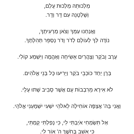
מַלְכוּתֵהּ מַלְכוּת עָלַם,
וְשָׁלְטָנֵהּ עִם דָּר וְדָר.
וַאֲנַחְנוּ עַמְּךָ וְצֹאן מַרְעִיתֶךָ,
נוֹדֶה לְּךָ לְעוֹלָם לְדֹר וָדֹר נְסַפֵּר תְּהִלָּתֶךָ.
עֶרֶב וָבֹקֶר וְצָהֳרַיִם אָשִׂיחָה וְאֶהֱמֶה וַיִּשְׁמַע קוֹלִי.
בְּרָן יַחַד כּוֹכְבֵי בֹקֶר וַיָּרִיעוּ כָּל בְּנֵי אֱלֹהִים.
לֹא אִירָא מֵרִבְבוֹת עָם אֲשֶׁר סָבִיב שָׁתוּ עָלָי.
וַאֲנִי בַּה' אֲצַפֶּה אוֹחִילָה לֵאלֹהֵי יִשְׁעִי יִשְׁמָעֵנִי אֱלֹהָי.
אַל תִּשְׂמְחִי אֹיַבְתִּי לִי, כִּי נָפַלְתִּי קָמְתִּי,
כִּי אֵשֵׁב בַּחֹשֶׁךְ ה' אוֹר לִי.