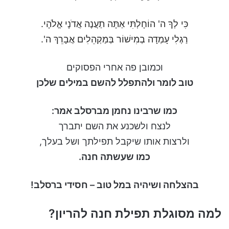
כִּי לְךָ ה' הוֹחָלְתִּי אַתָּה תַעֲנֶה אֲדֹנָי אֱלֹהָי.
רַגְלִי עָמְדָה בְמִישׁוֹר בְּמַקְהֵלִים אֲבָרֵךְ ה'.
וכמובן פה אחרי הפסוקים
טוב לומר ולהתפלל להשם במילים שלכן
כמו שרבינו נחמן מברסלב אמר:
לנצח ולשכנע את השם יתברך
ולרצות אותו שיקבל תפילתך ושל בעלך,
כמו שעשתה חנה.
בהצלחה ושיהיה במל טוב – חסידי ברסלב!
למה מסוגלת תפילת חנה להריון?