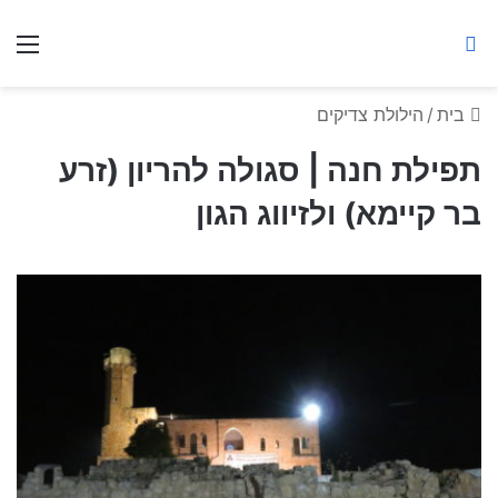
ברסלב מאיר ע"ר
חיפוש באתר
תפ
בית
/
הילולת צדיקים
תפילת חנה | סגולה להריון (זרע
בר קיימא) ולזיווג הגון