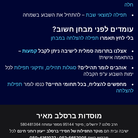
חלה
תפילה למוצאי שבת
– להתחיל את השבוע בשמחה
עומדים לפני מבחן חשוב?
בלי לחץ תאמרו
תפילה להצלחה במבחן
אצלנו בתרומה סמלית לישיבה ניתן לקבל
קמעות
–
בהתאמה אישית!
אוהבים לומר תהילים?
סגולות תהילים,
ותיקוני תפילות
לכל
ימות השבוע ע"פ הקבלה
מחפשים להצליח, בכל תחומי החיים?
כנסו לומר
תפילות
להצלחה
מוסדות ברסלב מאיר
הרב סלנט 7 ירושלים ; מיקוד 95144 מספר עמותה 580481364
ישיבה ובית חם
מוקד התפילות של חסידי ברסלב
ייעוץ רוחני חינם
לכל
מבקשי השם
052-5652005 ; 050-4161022