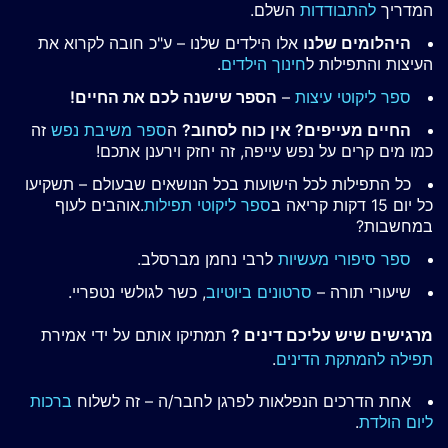
המדריך
להתבודדות
השלם.
היהלומים שלנו
אלו הילדים שלנו – ע"כ חובה לקרוא את
העיצות והתפילות ל
חינוך הילדים
.
ספר ליקוטי עיצות
–
הספר שישנה לכם את החיים!
החיים מעייפים? אין כוח לסחוב?
ה
ספר משיבת נפש
זה
כמו מים קרים על נפש עייפה, זה יחזק וירענן אתכם!
כל התפילות לכל הישועות בכל הנושאים שבעולם – תשקיעו
כל יום 15 דקות קריאה ב
ספר ליקוטי תפילות
.אוהבים לעוף
במחשבות?
ספר סיפורי מעשיות
לרבי נחמן מברסלב.
שיעורי תורה –
סרטונים ביוטיוב
, כשר לגולשי נטפריי.
מרגישים שיש עליכם דינים ?
תמתיקו אותם על ידי אמירת
תפילה להמתקת הדינים
.
אחת הדרכים הנפלאות לפרגן לחבר/ה – זה לשלוח
ברכות
ליום הולדת
.