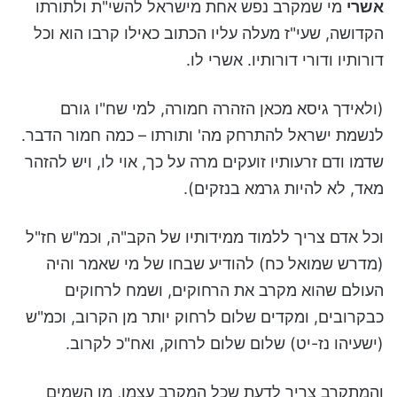
אשרי
מי שמקרב נפש אחת מישראל להשי"ת ולתורתו
הקדושה, שעי"ז מעלה עליו הכתוב כאילו קרבו הוא וכל
דורותיו ודורי דורותיו. אשרי לו.
(ולאידך גיסא מכאן הזהרה חמורה, למי שח"ו גורם
לנשמת ישראל להתרחק מה' ותורתו – כמה חמור הדבר.
שדמו ודם זרעותיו זועקים מרה על כך, אוי לו, ויש להזהר
מאד, לא להיות גרמא בנזקים).
וכל אדם צריך ללמוד ממידותיו של הקב"ה, וכמ"ש חז"ל
(מדרש שמואל כח) להודיע שבחו של מי שאמר והיה
העולם שהוא מקרב את הרחוקים, ושמח לרחוקים
כבקרובים, ומקדים שלום לרחוק יותר מן הקרוב, וכמ"ש
(ישעיהו נז-יט) שלום שלום לרחוק, ואח"כ לקרוב.
והמתקרב צריך לדעת שכל המקרב עצמו, מן השמים