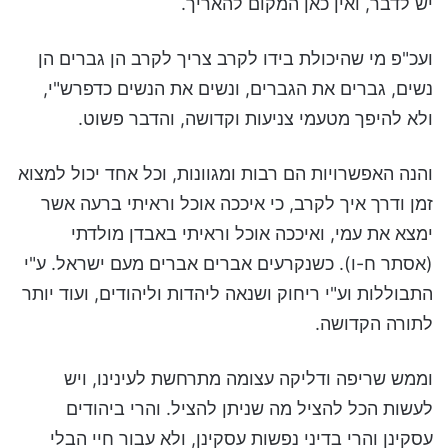
יש לדבר, ואין כאן המקום להאריך.
ועכ"פ מי שהיכולת בידו לקרב צריך לקרב הן גברים הן
נשים, גברים את הגברים, ונשים את הנשים כדפרש"י,
ולא להיפך מטעמי צניעות וקדושה, והדבר פשוט.
והנה האפשרויות הם רבות ומגוונות, וכל אחד יכול למצוא
זמן ודרך איך לקרב, כי איככה אוכל וראיתי ברעה אשר
ימצא את עמי, ואיככה אוכל וראיתי באבדן מולדתי
(אסתר ח-ו). כשנקרעים אברים אברים מעם ישראל. ע"י
התבוללות וע"י ריחוק ושנאה ליהדות וליהודים, ועוד יותר
לתורה הקדושה.
וממש שריפה ודליקה עצומה מתרחשת לעינינו, ויש
לעשות הכל להציל מה שניתן להציל. והרי ביהודים
עסקינן והרי בדיני נפשות עסקינן, ולא עבור חיי הבלי