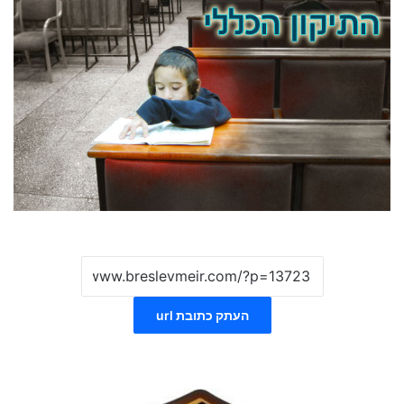
העתק כתובת url