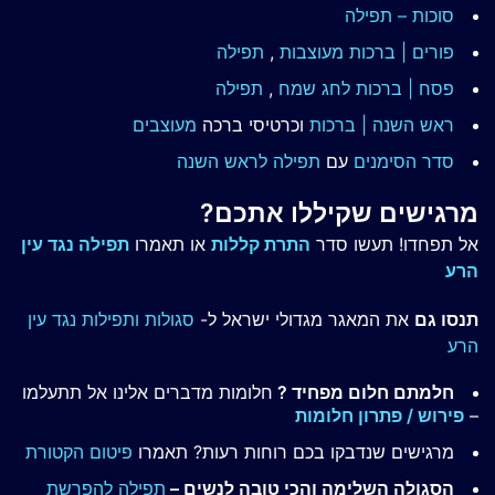
סוכות – תפילה
פורים | ברכות מעוצבות
,
תפילה
פסח | ברכות
לחג שמח
,
תפילה
ראש השנה | ברכות
וכרטיסי ברכה
מעוצבים
סדר הסימנים
עם
תפילה לראש השנה
מרגישים שקיללו אתכם?
אל תפחדו! תעשו סדר
התרת קללות
או תאמרו
תפילה נגד עין
הרע
תנסו גם
את המאגר מגדולי ישראל ל-
סגולות ותפילות נגד עין
הרע
חלמתם חלום מפחיד ?
חלומות מדברים אלינו אל תתעלמו
–
פירוש / פתרון חלומות
מרגישים שנדבקו בכם רוחות רעות? תאמרו
פיטום הקטורת
הסגולה השלימה והכי טובה לנשים –
תפילה להפרשת