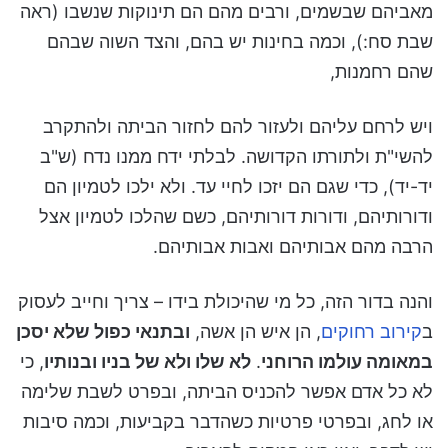
מאביהם שבשמים, ורבים מהם הם תינוקות שנשבו (ראה
שבת סח:), וכמה בחינות יש בהם, והצד השוה שבהם
שהם רחמנות,
ויש לרחם עליהם ולעזור להם לחזור הביתה ולהתקרב
להשי"ת ולתורתו הקדושה. לבלתי ידח ממנו נדח (ש"ב
יד-יד), כדי שגם הם יזכו לחיי עד. ולא ילכו לטמיון הם
ודורותיהם, ודורות דורותיהם, כשם שהלכו לטמיון אצל
הרבה מהם אבותיהם ואבות אבותיהם.
והנה בדור הזה, כל מי שהיכולת בידו – צריך וחייב לעסוק
ב
קירוב רחוקים
, הן איש הן אשה,
ובתנאי כפול שלא יסכן
במאומה עולמו הרוחני
.
לא שלו ולא של בניו ובנותיו
, כי
לא כל אדם אפשר להכניס הביתה, ובפרט לשבת שלימה
או לחג, ובפרטי פרטיות כשהדבר בקביעות, וכמה סיבות