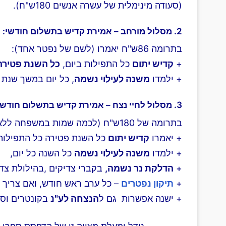
(סעודה מינימלית של עשרה אנשים 180ש"ח).
2. מסלול מורחב –
אמירת קדיש בתשלום חודשי
:
בתרומה 86ש"ח יאמרו (לשם של נפטר אחד):
+
קדיש יתום
כל התפילות ביום,
כל השנת פטירה
+ ילמדו
משנה לעילוי נשמה
, כל יום במשך שנת 
3. מסלול לחיי נצח –
אמירת קדיש בתשלום חודשי
בתרומה של 180ש"ח (לכמה שמות במשפחה ללא הגבלה):
+ יאמרו
קדיש יתום
כל השנת פטירה כל התפילות
+ ילמדו
משנה לעילוי נשמה
כל השנה כל יום,
+
הדלקת נר נשמה,
בקברי צדיקים ,בהילולת צדי
+
תיקון נפטרים
– כל ערב ראש חודש, ואם צריך גם
+ ישנה אפשרות גם ל
הנצחה לע"נ
בקונטרים וספ