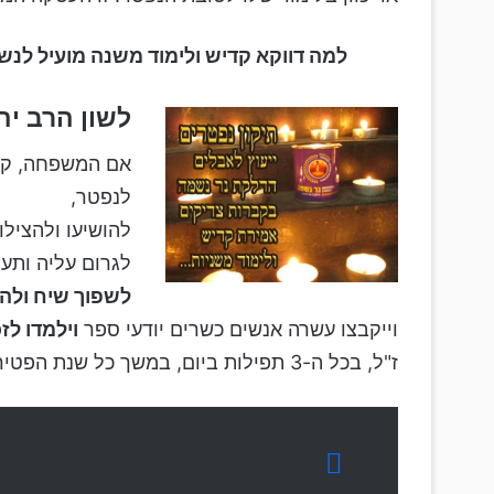
למה דווקא קדיש ולימוד משנה מועיל לנ
לשון הרב יה
אם המשפחה, קרו
לנפטר,
להושיעו ולהצילו
לגרום עליה ותענ
לשפוך שיח ולה
וייקבצו עשרה אנשים כשרים יודעי ספר
וילמדו לז
ז"ל, בכל ה-3 תפילות ביום, במשך כל שנת הפטירה. ואחרי כן יעשו למת סדר