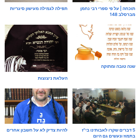
תוכחה | על פי ספרי רבי נחמן
תפילה לגמילה מעישון סיגריות
מברסלב 148
שנה טובה ומתוקה
העלאת ניצוצות
5 דברים שקרו לאבותינו בי"ז
להיות צדיק לא על חשבון אחרים
בתמוז ונעשים גם היום