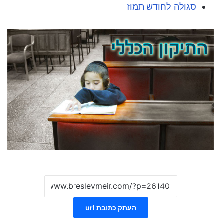
סגולה לחודש תמוז
העתק כתובת url