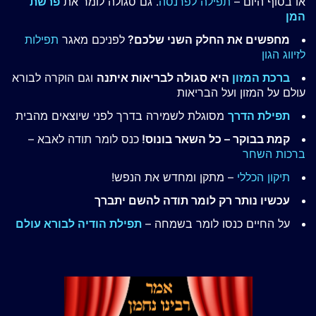
או בסוף היום –
תפילה לפרנסה
. גם סגולה לומר את
פרשת
המן
מחפשים את החלק השני שלכם?
לפניכם מאגר
תפילות
לזיווג הגון
ברכת המזון
היא סגולה לבריאות איתנה
וגם הוקרה לבורא
עולם על המזון ועל הבריאות
תפילת הדרך
מסוגלת לשמירה בדרך לפני שיוצאים מהבית
קמת בבוקר – כל השאר בונוס!
כנס לומר תודה לאבא –
ברכות השחר
תיקון הכללי
– מתקן ומחדש את הנפש!
עכשיו נותר רק לומר תודה להשם יתברך
על החיים כנסו לומר בשמחה –
תפילת הודיה לבורא עולם