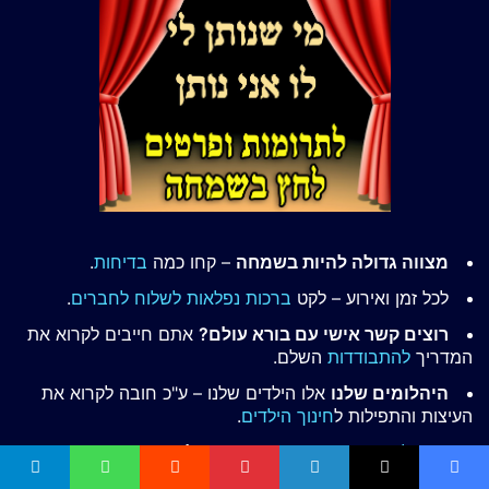
מצווה גדולה להיות בשמחה
– קחו כמה
בדיחות
.
לכל זמן ואירוע – לקט
ברכות נפלאות לשלוח לחברים
.
רוצים קשר אישי עם בורא עולם?
אתם חייבים לקרוא את
המדריך
להתבודדות
השלם.
היהלומים שלנו
אלו הילדים שלנו – ע"כ חובה לקרוא את
העיצות והתפילות ל
חינוך הילדים
.
ספר ליקוטי עיצות
–
הספר שישנה לכם את החיים!
החיים מעייפים? אין כוח לסחוב?
ה
ספר משיבת נפש
זה