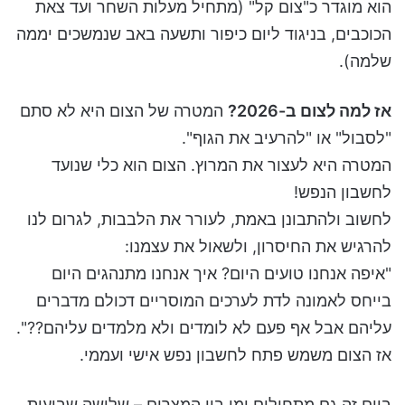
הוא מוגדר כ"צום קל" (מתחיל מעלות השחר ועד צאת
הכוכבים, בניגוד ליום כיפור ותשעה באב שנמשכים יממה
שלמה).
אז למה לצום ב-2026?
המטרה של הצום היא לא סתם
"לסבול" או "להרעיב את הגוף".
המטרה היא לעצור את המרוץ. הצום הוא כלי שנועד
לחשבון הנפש!
לחשוב ולהתבונן באמת, לעורר את הלבבות, לגרום לנו
להרגיש את החיסרון, ולשאול את עצמנו:
"איפה אנחנו טועים היום? איך אנחנו מתנהגים היום
בייחס לאמונה לדת לערכים המוסריים דכולם מדברים
עליהם אבל אף פעם לא לומדים ולא מלמדים עליהם??".
אז הצום משמש פתח לחשבון נפש אישי ועממי.
ביום זה גם מתחילים ימי בין המצרים – שלושה שבועות