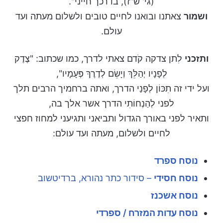
(גי' ש"ז), בדרכך חייני".
ושמור
צאתנו ובואנו לחיים טובים ולשלום מעתה ועד
עולם.
ותזכני
לִתן צדקה קֹדם צאתי לדרך, כמו שכתוב: "צֶדֶק
לְפָנָיו יְהַלֵּךְ וְיָשֵׂם לְדֶרֶךְ פְּעָמָיו",
ועל ידי זה תִכּוֹן לְפָנַי הדרך, ואתה ברחמיך הרבים תלך
לפני לְהַנְחוֹתִי הדרך אשר אלך בה,
ותאיר לפני באורך הגדול ותביאני ותגיעני למחוז חפצי
לחיים ולשלום, מעתה ועד עולם:
נוסח ספרד
נוסח חסידי
– סידור כתר נהורא, ברדיטשוב
נוסח אשכנז
נוסח עדות המזרח /
ספרדי