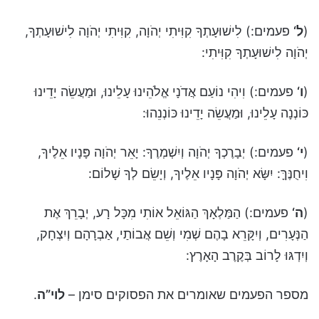
(
ל
‘
פעמים:) לִישׁוּעָתְךָ קִוִּיתִי יְהֹוָה, קִוִּיתִי יְהֹוָה לִישׁוּעָתְךָ,
יְהֹוָה לִישׁוּעָתְךָ קִוִּיתִי:
(
ו
‘
פעמים:) וִיהִי נוֹעַם אֲדֹנָי אֱלֹהֵינוּ עָלֵינוּ, וּמַעֲשֵׂה יָדֵינוּ
כּוֹנְנָה עָלֵינוּ, וּמַעֲשֵׂה יָדֵינוּ כּוֹנְנֵהוּ:
(
י
‘
פעמים:) יְבָרֶכְךָ יְהֹוָה וְיִשְׁמְרֶךָ: יָאֵר יְהֹוָה פָּנָיו אֵלֶיךָ,
וִיחֻנֶּךָּ: יִשָּׂא יְהֹוָה פָּנָיו אֵלֶיךָ, וְיָשֵׂם לְךָ שָׁלוֹם:
(
ה
‘
פעמים:) הַמַּלְאָךְ הַגּוֹאֵל אוֹתִי מִכָּל רָע, יְבָרֵךְ אֶת
הַנְּעָרִים, וְיִקָּרֵא בָהֶם שְׁמִי וְשֵׁם אֲבוֹתַי, אַבְרָהָם וְיִצְחָק,
וְיִדְגּוּ לָרוֹב בְּקֶרֶב הָאָרֶץ:
מספר הפעמים שאומרים את הפסוקים סימן –
לוי”ה
.