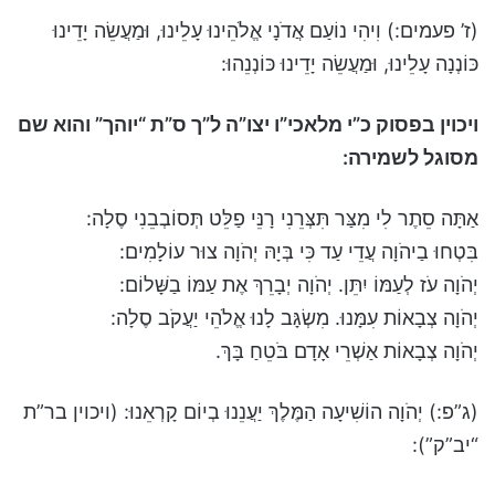
(ז’ פעמים:) וִיהִי נוֹעַם אֲדֹנָי אֱלֹהֵינוּ עָלֵינוּ, וּמַעֲשֵׂה יָדֵינוּ
כּוֹנְנָה עָלֵינוּ, וּמַעֲשֵׂה יָדֵינוּ כּוֹנְנֵהוּ:
ויכוין בפסוק כ”י מלאכי”ו יצו”ה ל”ך ס”ת “יוהך” והוא שם
מסוגל לשמירה:
אַתָּה סֵתֶר לִי מִצַּר תִּצְּרֵנִי רָנֵּי פַלֵּט תְּסוֹבְבֵנִי סֶלָה:
בִּטְחוּ בַיהֹוָה עֲדֵי עַד כִּי בְּיָהּ יְהֹוָה צוּר עוֹלָמִים:
יְהֹוָה עֹז לְעַמּוֹ יִתֵּן. יְהֹוָה יְבָרֵךְ אֶת עַמּוֹ בַשָּׁלוֹם:
יְהֹוָה צְבָאוֹת עִמָּנוּ. מִשְׂגָּב לָנוּ אֱלֹהֵי יַעֲקֹב סֶלָה:
יְהֹוָה צְבָאוֹת אַשְׁרֵי אָדָם בֹּטֵחַ בָּךְ.
(ג”פ:) יְהֹוָה הוֹשִׁיעָה הַמֶּלֶךְ יַעֲנֵנוּ בְיוֹם קָרְאֵנוּ: (ויכוין בר”ת
“יב”ק”):