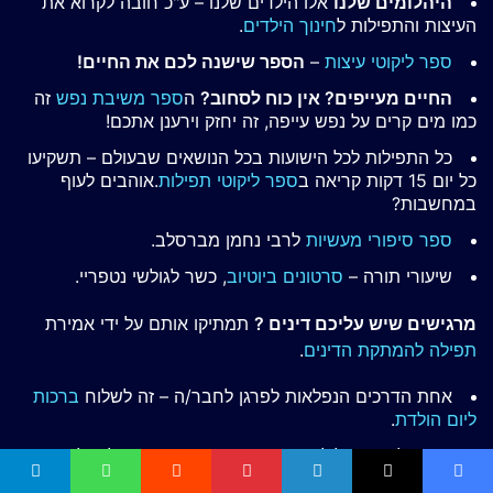
היהלומים שלנו
אלו הילדים שלנו – ע"כ חובה לקרוא את
העיצות והתפילות ל
חינוך הילדים
.
ספר ליקוטי עיצות
–
הספר שישנה לכם את החיים!
החיים מעייפים? אין כוח לסחוב?
ה
ספר משיבת נפש
זה
כמו מים קרים על נפש עייפה, זה יחזק וירענן אתכם!
כל התפילות לכל הישועות בכל הנושאים שבעולם – תשקיעו
כל יום 15 דקות קריאה ב
ספר ליקוטי תפילות
.אוהבים לעוף
במחשבות?
ספר סיפורי מעשיות
לרבי נחמן מברסלב.
שיעורי תורה –
סרטונים ביוטיוב
, כשר לגולשי נטפריי.
מרגישים שיש עליכם דינים ?
תמתיקו אותם על ידי אמירת
תפילה להמתקת הדינים
.
אחת הדרכים הנפלאות לפרגן לחבר/ה – זה לשלוח
ברכות
ליום הולדת
.
רוצים להראות לילדים כמה שאתם אוהבים? שלחו להם
ברכות ליום הולדת לילדים
או
כרטיסי ברכה ליום הולדת לילדים
.