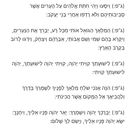
(ג”פ:) וַיִסָּעוּ וַיְהִי חִתַּת אֱלֹהִים עַל הֶעָרִים אֲשֶׁר
סְבִיבוֹתֵיהֶם וְלֹא רָדְפוּ אַחֲרֵי בְּנֵי יַעֲקֹב:
(ג”פ:) הַמַּלְאָךְ הַגּוֹאֵל אוֹתִי מִכָּל רָע, יְבָרֵךְ אֶת הַנְּעָרִים,
וְיִקָּרֵא בָהֶם שְׁמִי וְשֵׁם אֲבוֹתַי, אַבְרָהָם וְיִצְחָק, וְיִדְגּוּ לָרוֹב
בְּקֶרֶב הָאָרֶץ:
(ג”פ:) לִישׁוּעָתְךָ קִוִּיתִי יְהֹוָה, קִוִּיתִי יְהֹוָה לִישׁוּעָתְךָ, יְהֹוָה
לִישׁוּעָתְךָ קִוִּיתִי:
(ג”פ:) הִנֵּה אָנֹכִי שֹׁלֵחַ מַלְאָךְ לְפָנֶיךָ לִשְׁמָרְךָ בַּדָּרֶךְ
וְלַהֲבִיאֲךָ אֶל הַמָּקוֹם אֲשֶׁר הֲכִינֹתִי:
(ג”פ:) יְבָרֶכְךָ יְהֹוָה וְיִשְׁמְרֶךָ: יָאֵר יְהֹוָה פָּנָיו אֵלֶיךָ, וִיחֻנֶּךָּ:
יִשָּׂא יְהֹוָה פָּנָיו אֵלֶיךָ, וְיָשֵׂם לְךָ שָׁלוֹם: