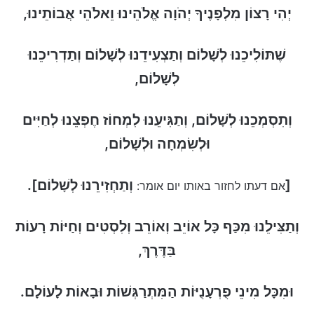
יְהִי רָצוֹן מִלְפָנֶיךָ יְהֹוָה אֱלֹהֵינוּ וֵאלֹהֵי אֲבוֹתֵינוּ,
שֶׁתּוֹלִיכֵנוּ לְשָׁלוֹם וְתַצְעִידֵנוּ לְשָׁלוֹם וְתַדְרִיכֵנוּ
לְשָׁלוֹם,
וְתִסְמְכֵנוּ לְשָׁלוֹם, וְתַגִּיעֵנוּ לִמְחוֹז חֶפְצֵנוּ לְחַיִּים
וּלְשִׂמְחָה וּלְשָׁלוֹם,
[
וְתַחְזִירֵנוּ לְשָׁלוֹם].
אם דעתו לחזור באותו יום אומר:
וְתַצִּילֵנוּ מִכַּף כָּל אוֹיֵב וְאוֹרֵב וְלִסְטִים וְחַיּוֹת רָעוֹת
בַּדֶּרֶךְ,
וּמִכָּל מִינֵי פֻרְעָנֻיּוֹת הַמִּתְרַגְּשׁוֹת וּבָאוֹת לָעוֹלָם.