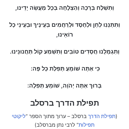
וְתִשְׁלַח בְּרָכָה וְהַצְלָחָה בְּכָל מַעֲשֵׂה יָדֵינוּ,
וְתִתְּנֵנִוּ לְחֵן וּלְחֶסֶד וּלְרַחֲמִים בְּעֵינֶיךָ וּבְעֵינֵי כָל
רוֹאֵינוּ,
וְתִגְמְלֵנוּ חֲסָדִים טוֹבִים וְתִשְׁמַע קוֹל תַּחֲנוּנֵינוּ.
כִּי אַתָּה שׁוֹמֵעַ תְּפִלַּת כָּל פֶּה:
בָּרוּךְ אַתָּה יְהֹוָה, שׁוֹמֵעַ תְּפִלָה:
תפילת הדרך ברסלב
(
תפילת הדרך
ברסלב – ערוך מתוך הספר “
ליקוטי
תפילות
” לרבי נתן מברסלב)