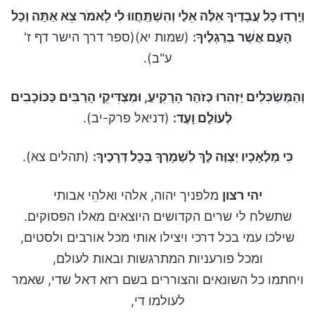
וְיָֽרְדוּ כָל עֲבָדֶיךָ אֵלֶּה אֵלַי וְהִשְׁתַּֽחֲווּ לִי לֵאמֹר צֵא אַתָּה וְכָל
הָעָם אֲשֶׁר בְּרַגְלֶיךָ:
(שמות יא)(ספר דרך הישר דף ז'
ע"ב).
וְהַמַּשְׂכִּלִים יַזְהִרוּ כְּזֹהַר הָרָקִיעַ, וּמַצְדִּיקֵי הָרַבִּים כַּכּוֹכָבִים
לְעוֹלָם וָעֶד:
(דניאל פרק-יב).
כִּי מַלְאָכָיו יְצַוֶּה לָּךְ לִשְׁמָרְךָ בְּכָל דְּרָכֶיךָ:
(תהלים צא).
יהי רצון
מלפניך יהוה, אלהי ואלהֵי אבותי
שתשלח לי שרים הקדושים היוצאים מאלו הפסוקים.
שילכו עמי בכל דרכי ויצילו אותי מכל אורבים ולסטים,
ומכל פורעניות המתרגשות ובאות לעולם,
ויחתמו כל השונאים והצוררים בשם רזא דאל שדי, שאמר
לעולמו די,