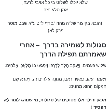
שלא יוכלו לשלוט בי כל אויבי לרעה,
אמן סלע נצח.
(הובא בקיצור של"ה מהדו"ב דף ל"ט ע"א שבט מוסר
פרק לא).
סגולות לשמירה בדרך – אחרי
שאמרתם תפילת הדרך
שלוש פעמים: וְיַעֲקֹב הָלַךְ לְדַרְכּוֹ וַיִּפְגְּעוּ בוֹ מַלְאֲכֵי אֱלֹהִים:
וַיֹּאמֶר יַעֲקֹב כַּאֲשֶׁר רָאָם, מַחֲנֵה אֱלֹהִים זֶה, וַיִּקְרָא שֵׁם
הַמָּקוֹם הַהוּא מַחֲנָיִם:
מכאן והילך אלו פסוקים של סגולות, מי שנוהג לומר לא
הפסיד !