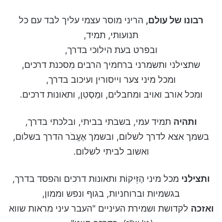
רבונו של עולם,
הריני מוסר עצמי עליך לבד עם כל
תנועותי, תמיד,
ובפרט בעת הילוכי בדרך,
שתצילני ותשמרני ברחמיך הרבים מִסכנת דרכים,
ומכל מיני צער וייסורין ועיכוב בדרך,
ומכל אורב ואויב ומחבלים, ומַסְטִן, ותאונות דרכים.
ותהיה
תמיד עמי, בשבתי בביתי, ובלכתי בדרך,
בשמך אצא לדרך לשלום, ובשמך אֶעֱבֹר הדרך בשלום,
ואשוב לביתי לשלום.
ותצילני
מכל מיני הֶזֵּיקוֹת ותאונות דרכים והפסד בדרך,
בגשמיות וברוחניות, בגוף ונפש וממון,
ואזכה
לקדושת ושמירת העיניים "העבר עיני מראות שווא