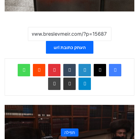
העתק כתובת url
WhatsApp
Reddit
Pinterest
Tumblr
LinkedIn
X
Facebook
Telegram
שתף ע
הדפס
תפילה