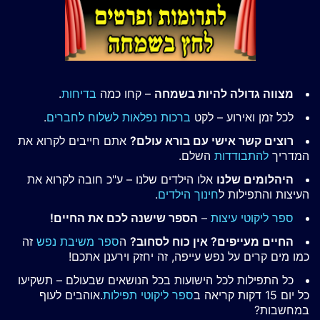
מצווה גדולה להיות בשמחה
– קחו כמה
בדיחות
.
לכל זמן ואירוע – לקט
ברכות נפלאות לשלוח לחברים
.
רוצים קשר אישי עם בורא עולם?
אתם חייבים לקרוא את
המדריך
להתבודדות
השלם.
היהלומים שלנו
אלו הילדים שלנו – ע"כ חובה לקרוא את
העיצות והתפילות ל
חינוך הילדים
.
ספר ליקוטי עיצות
–
הספר שישנה לכם את החיים!
החיים מעייפים? אין כוח לסחוב?
ה
ספר משיבת נפש
זה
כמו מים קרים על נפש עייפה, זה יחזק וירענן אתכם!
כל התפילות לכל הישועות בכל הנושאים שבעולם – תשקיעו
כל יום 15 דקות קריאה ב
ספר ליקוטי תפילות
.אוהבים לעוף
במחשבות?