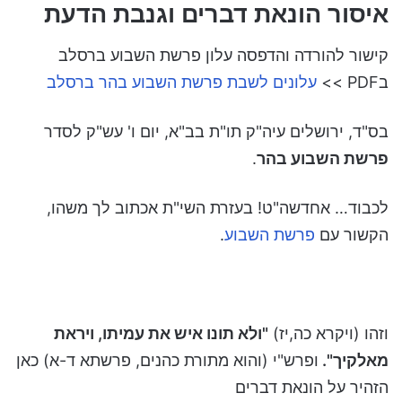
איסור הונאת דברים וגנבת הדעת
קישור להורדה והדפסה עלון פרשת השבוע ברסלב
בPDF >>
עלונים לשבת פרשת השבוע בהר ברסלב
בס"ד, ירושלים עיה"ק תו"ת בב"א, יום ו' עש"ק לסדר
פרשת השבוע בהר
.
לכבוד… אחדשה"ט! בעזרת השי"ת אכתוב לך משהו,
הקשור עם
פרשת השבוע
.
וזהו (ויקרא כה,יז)
"ולא תונו איש את עמיתו, ויראת
מאלקיך".
ופרש"י (והוא מתורת כהנים, פרשתא ד-א) כאן
הזהיר על הונאת דברים