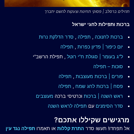
תהילים ברסלב | פסוקי תחינות וצעקות להשם יתברך
ברכות ותפילות לחגי ישראל
ברכות לחנוכה
,
תפילה
,
סדר הדלקת נרות
יום כיפור | פדיון כפרות
,
תפילה
ל"ג בעומר | סגולת ח"י רוטל
, תפילת הרשב"י
סוכות – תפילה
פורים | ברכות מעוצבות
,
תפילה
פסח | ברכות
לחג שמח
,
תפילה
ראש השנה | ברכות
וכרטיסי ברכה
מעוצבים
סדר הסימנים
עם
תפילה לראש השנה
מרגישים שקיללו אתכם?
אל תפחדו! תעשו סדר
התרת קללות
או תאמרו
תפילה נגד עין