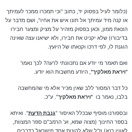
(כלומר לעיל בפסוק יד, כתוב "וכי תמכרו ממכר לעמיתך
או קנה מיד עמיתך אל תונו איש את אחיו", ושם מדבר על
הונאת ממון, וכאן בפסוק מזהיר על מציק ומצער חבירו
בדיבורו) שלא יקניט את חבירו, ולא ישיאנו עצה שאינה
הוגנת לו, לפי דרכו וקנאתו של היועץ.
ואם תאמר מי יודע אם נתכוונתי לרעה? לכך נאמר
"ויראת מאלקיך"
, היודע מחשבות הוא יודע.
כל דבר המסור ללב שאין מכיר אלא מי שהמחשבה
בלבו, נאמר בו
"ויראת מאלקיך
". ע"כ.
ובספורנו מוסיף שבכלל האיסור "
גנבת הדעת
". ואיתא
בספר החינוך (מצוה שמא, וע' הרמב"ם ספר המצוות,
לאווין רנא) וז"ל שלא להונות אחד מישראל בדברים,