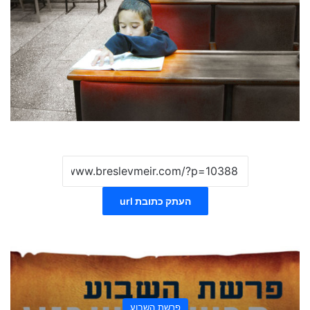
העתק כתובת url
פרשת השבוע