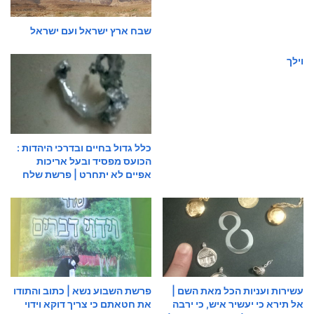
שבח ארץ ישראל ועם ישראל
וילך
כלל גדול בחיים ובדרכי היהדות :
הכועס מפסיד ובעל אריכות
אפיים לא יתחרט | פרשת שלח
עשירות ועניות הכל מאת השם |
פרשת השבוע נשא | כתוב והתודו
אל תירא כי יעשיר איש, כי ירבה
את חטאתם כי צריך דוקא וידוי