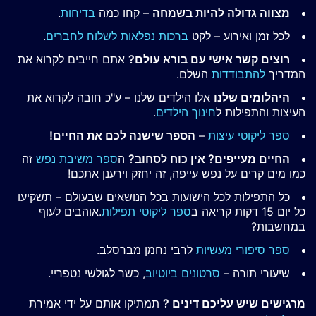
מצווה גדולה להיות בשמחה
– קחו כמה
בדיחות
.
לכל זמן ואירוע – לקט
ברכות נפלאות לשלוח לחברים
.
רוצים קשר אישי עם בורא עולם?
אתם חייבים לקרוא את
המדריך
להתבודדות
השלם.
היהלומים שלנו
אלו הילדים שלנו – ע"כ חובה לקרוא את
העיצות והתפילות ל
חינוך הילדים
.
ספר ליקוטי עיצות
–
הספר שישנה לכם את החיים!
החיים מעייפים? אין כוח לסחוב?
ה
ספר משיבת נפש
זה
כמו מים קרים על נפש עייפה, זה יחזק וירענן אתכם!
כל התפילות לכל הישועות בכל הנושאים שבעולם – תשקיעו
כל יום 15 דקות קריאה ב
ספר ליקוטי תפילות
.אוהבים לעוף
במחשבות?
ספר סיפורי מעשיות
לרבי נחמן מברסלב.
שיעורי תורה –
סרטונים ביוטיוב
, כשר לגולשי נטפריי.
מרגישים שיש עליכם דינים ?
תמתיקו אותם על ידי אמירת