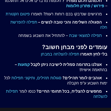
חלמתם חלום מפחיד ?
חלומות מדברים אלינו אל תתעלמו
–
פירוש / פתרון חלומות
מרגישים שנדבקו בכם רוחות רעות? תאמרו
פיטום הקטורת
הסגולה השלימה והכי טובה לנשים –
תפילה להפרשת
חלה
תפילה למוצאי שבת
– להתחיל את השבוע בשמחה
עומדים לפני מבחן חשוב?
בלי לחץ תאמרו
תפילה להצלחה במבחן
אצלנו בתרומה סמלית לישיבה ניתן לקבל
קמעות
–
בהתאמה אישית!
אוהבים לומר תהילים?
סגולות תהילים,
ותיקוני תפילות
לכל
ימות השבוע ע"פ הקבלה
מחפשים להצליח, בכל תחומי החיים?
כנסו לומר
תפילות
להצלחה