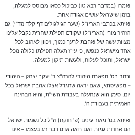
ואמרו (במדבר רבא טו) כביכול כסאו מבוסס למעלה,
בזמן שישראל עושים אגודה אחת.
ואיתא בכתבי האריז"ל (שער הגילגולים דף קלד מד"י) גם
הזהיר מורי (האריז"ל) שקודם תפילת שחרית נקבל עלינו
מצוות עשה של ואהבת לרעך כמוך, ויכוון לאהוב לכל
אחד מישראל כנפשו, כי עי"ז תעלה תפילתו כלולה מכל
ישראל, ותוכל לעלות, ולעשות תיקון למעלה.
וכתב בס' תפארת היהודי להרה"צ ר' יעקב יצחק – היהודי
– מפשיסחא, שאם יראה שתגדל אצלו אהבת ישראל בכל
יום, סימן הוא שנתעלה בעבודת השי"ת, והיא הבחינה
האמיתית בעבודת ה'.
ואיתא בס' מאור עינים (פ' חוקת) וז"ל כל נשמות ישראל
הם אחדות גמור, ואם רואה אדם דבר רע בעצמו – אינו