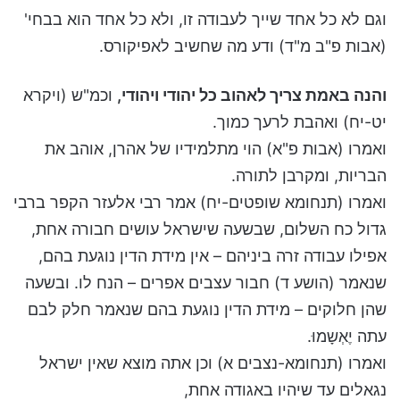
וגם לא כל אחד שייך לעבודה זו, ולא כל אחד הוא בבחי'
(אבות פ"ב מ"ד) ודע מה שחשיב לאפיקורס.
והנה באמת צריך לאהוב כל יהודי ויהודי,
וכמ"ש (ויקרא
יט-יח) ואהבת לרעך כמוך.
ואמרו (אבות פ"א) הוי מתלמידיו של אהרן, אוהב את
הבריות, ומקרבן לתורה.
ואמרו (תנחומא שופטים-יח) אמר רבי אלעזר הקפר ברבי
גדול כח השלום, שבשעה שישראל עושים חבורה אחת,
אפילו עבודה זרה ביניהם – אין מידת הדין נוגעת בהם,
שנאמר (הושע ד) חבור עצבים אפרים – הנח לו. ובשעה
שהן חלוקים – מידת הדין נוגעת בהם שנאמר חלק לבם
עתה יֶאְשָמוּ.
ואמרו (תנחומא-נצבים א) וכן אתה מוצא שאין ישראל
נגאלים עד שיהיו באגודה אחת,