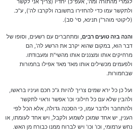
לגמרי מהתורה ומה', אעפ"כ) יחדיו (צריך אני לקשר
ולתקשר עמו כדי להחזירו בתשובה ולקרבו לה'), ע"כ.
(ליקוטי מוהר"ן תנינא, סי' סב).
והנה בזה טועים רבים,
ומתחברים עם רשעים, וסופו של
דבר הוא, במקום שהוא יקרב את הרשע לה', הם
מרחיקים אותו ומצננים אותו מהשי"ת ומעבודתו.
ולפעמים מכשילים אותו מאד מאד אפילו בחמורות
שבחמורות.
ועל כן כל ירא שמים צריך להיות ג"כ חכם ועיניו בראשו,
ולהבין שלא עם כל חילוני וכו' אפשר וראוי לתקשר
ולהתחבר ולדבר עמו, כי הסכנה גדולה, אלא הכל לפי
הענין, יש אחד שמוכן לשמוע ולקבל, ויש אחד לעומתו, או
נחש ערמומי, וכו' וכו' ויש לברוח ממנו כבורח מן האש.