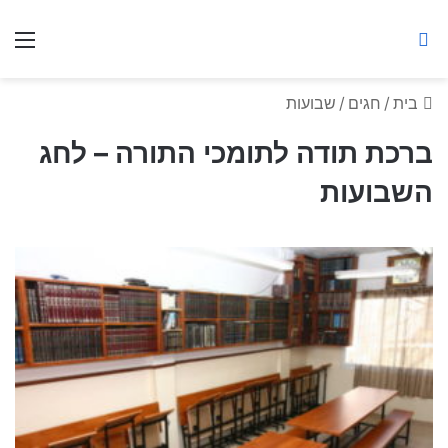
ברסלב מאיר ע"ר
חיפוש באתר
תפ
בית
/
חגים
/
שבועות
ברכת תודה לתומכי התורה – לחג
השבועות