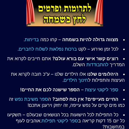
מצווה גדולה להיות בשמחה
– קחו כמה
בדיחות
.
לכל זמן ואירוע – לקט
ברכות נפלאות לשלוח לחברים
.
רוצים קשר אישי עם בורא עולם?
אתם חייבים לקרוא את
המדריך
להתבודדות
השלם.
היהלומים שלנו
אלו הילדים שלנו – ע"כ חובה לקרוא את
העיצות והתפילות ל
חינוך הילדים
.
ספר ליקוטי עיצות
–
הספר שישנה לכם את החיים!
החיים מעייפים? אין כוח לסחוב?
ה
ספר משיבת נפש
זה
כמו מים קרים על נפש עייפה, זה יחזק וירענן אתכם!
כל התפילות לכל הישועות בכל הנושאים שבעולם – תשקיעו
כל יום 15 דקות קריאה ב
ספר ליקוטי תפילות
.אוהבים לעוף
במחשבות?