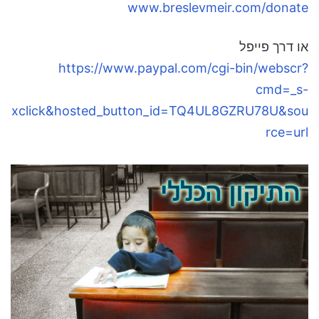
www.breslevmeir.com/donate
או דרך פייפל
https://www.paypal.com/cgi-bin/webscr?
cmd=_s-
xclick&hosted_button_id=TQ4UL8GZRU78U&sou
rce=url