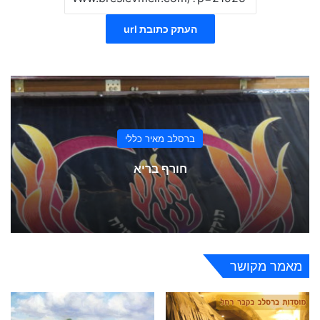
העתק כתובת url
ברסלב מאיר כללי
חורף בריא
מאמר מקושר