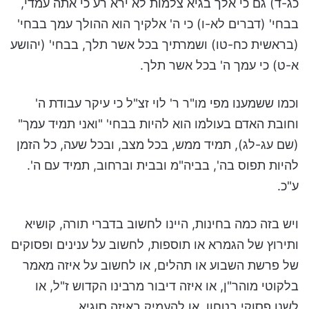
כג-ד) גם כי אלך בגיא צלמות לא ירא רע כי אתה עמדי,
בבחי' (דברים לא-ו) כי ה' אלקיך הוא ההולך עמך בבחי'
(בראשית כח-טו) ושמרתיך בכל אשר תלך, בבחי' (יהושע
א-ט) כי עמך ה' בכל אשר תלך.
וכמו ששמענו מפי מו"ר ר' לוי זצ"ל כי עיקר עבודת ה'
וחובת האדם בעולמו הוא להיות בבחי' "ואני תמיד עמך"
(שם עג-לג), תמיד ממש, בכל מצב, ובכל שעה, כל הזמן
להיות תפוס בה', בביה"מ ובבית וברחוב, תמיד עם ה'.
ע"כ.
ויש בזה כמה בחינות, היינו לחשוב בדברי תורה, קושיא
ותירוץ של הגמרא או תוספות, לחשוב על ענינים ופסוקים
של פרשת השבוע או תהלים, או לחשוב על איזה מאמר
בלקוטי מוהר"ן, או איזה דיבור מרבינו הקדוש ז"ל, או
לשנן פסוקי בטחון, או להעמיק באיזה סוגיא.