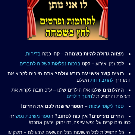
מצווה גדולה להיות בשמחה
– קחו כמה
בדיחות
.
לכל זמן ואירוע – לקט
ברכות נפלאות לשלוח לחברים
.
רוצים קשר אישי עם בורא עולם?
אתם חייבים לקרוא את
המדריך
להתבודדות
השלם.
היהלומים שלנו
אלו הילדים שלנו – ע"כ חובה לקרוא את
העיצות והתפילות ל
חינוך הילדים
.
ספר ליקוטי עיצות
–
הספר שישנה לכם את החיים!
החיים מעייפים? אין כוח לסחוב?
ה
ספר משיבת נפש
זה
כמו מים קרים על נפש עייפה, זה יחזק וירענן אתכם!
כל התפילות לכל הישועות בכל הנושאים שבעולם – תשקיעו