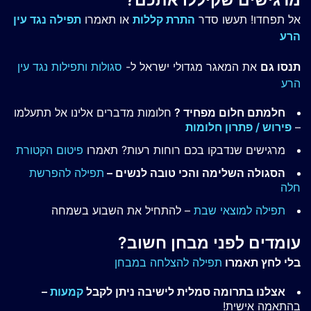
אל תפחדו! תעשו סדר
התרת קללות
או תאמרו
תפילה נגד עין
הרע
תנסו גם
את המאגר מגדולי ישראל ל-
סגולות ותפילות נגד עין
הרע
חלמתם חלום מפחיד ?
חלומות מדברים אלינו אל תתעלמו
–
פירוש / פתרון חלומות
מרגישים שנדבקו בכם רוחות רעות? תאמרו
פיטום הקטורת
הסגולה השלימה והכי טובה לנשים –
תפילה להפרשת
חלה
תפילה למוצאי שבת
– להתחיל את השבוע בשמחה
עומדים לפני מבחן חשוב?
בלי לחץ תאמרו
תפילה להצלחה במבחן
אצלנו בתרומה סמלית לישיבה ניתן לקבל
קמעות
–
בהתאמה אישית!