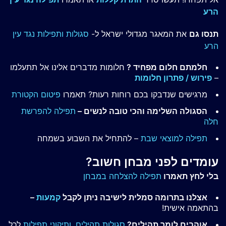
הרע
תנסו גם
את המאגר מגדולי ישראל ל-
סגולות ותפילות נגד עין
הרע
חלמתם חלום מפחיד ?
חלומות מדברים אלינו אל תתעלמו
–
פירוש / פתרון חלומות
מרגישים שנדבקו בכם רוחות רעות? תאמרו
פיטום הקטורת
הסגולה השלימה והכי טובה לנשים –
תפילה להפרשת
חלה
תפילה למוצאי שבת
– להתחיל את השבוע בשמחה
עומדים לפני מבחן חשוב?
בלי לחץ תאמרו
תפילה להצלחה במבחן
אצלנו בתרומה סמלית לישיבה ניתן לקבל
קמעות
–
בהתאמה אישית!
אוהבים לומר תהילים?
סגולות תהילים,
ותיקוני תפילות
לכל