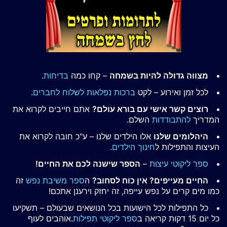
מצווה גדולה להיות בשמחה
– קחו כמה
בדיחות
.
לכל זמן ואירוע – לקט
ברכות נפלאות לשלוח לחברים
.
רוצים קשר אישי עם בורא עולם?
אתם חייבים לקרוא את
המדריך
להתבודדות
השלם.
היהלומים שלנו
אלו הילדים שלנו – ע"כ חובה לקרוא את
העיצות והתפילות ל
חינוך הילדים
.
ספר ליקוטי עיצות
–
הספר שישנה לכם את החיים!
החיים מעייפים? אין כוח לסחוב?
ה
ספר משיבת נפש
זה
כמו מים קרים על נפש עייפה, זה יחזק וירענן אתכם!
כל התפילות לכל הישועות בכל הנושאים שבעולם – תשקיעו
כל יום 15 דקות קריאה ב
ספר ליקוטי תפילות
.אוהבים לעוף