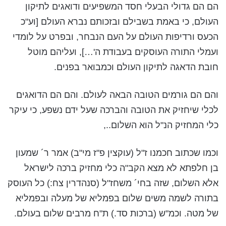
הם הם גדולי הבעלי חסד המשפיעים ודואגים לתיקון
העולם, כי באמת בשבילם ובזכותם נברא העולם [וע"כ
הכעס ורדיפות העולם על העם הנבחר, ובפרט על לומדי
ועמלי התורה העוסקים בעבודת ה'…], ועליהם מוטל
חובת הדאגה לתיקון העולם וכמבואר בפנים.
והם הם גורמים הטובה הבאה לעולם. והם הם הדואגים
לכלי שיחזיק את הטובה והברכה שעל ידם נשפע, כי עיקר
כלי המחזיק הנ"ל הוא השלום..,
וכמו שכתוב חכמנו ז"ל (עוקצין פ"ז מי"ב) אמר ר´ שמעון
בן חלפתא לא מצא הקב"ה כלי מחזיק ברכה לישראל
אלא השלום, שזה בחי´ משחז"ל (סנהדרין צח:) כל העוסק
בתורה לשמה משים שלום בפמליא של מעלה ובפמליא
של מטה. וכמ"ש (ברכות סד.) ת"ח מרבים שלום בעולם.