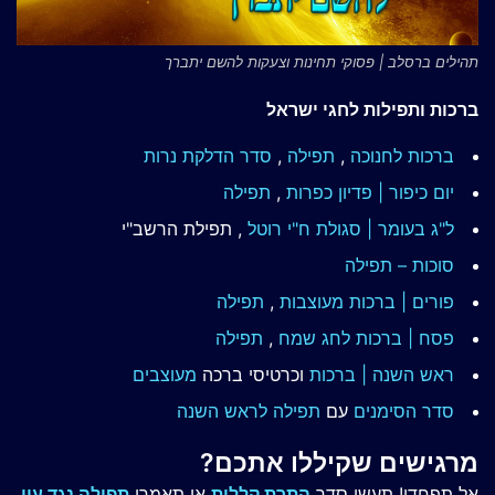
תהילים ברסלב | פסוקי תחינות וצעקות להשם יתברך
ברכות ותפילות לחגי ישראל
ברכות לחנוכה
,
תפילה
,
סדר הדלקת נרות
יום כיפור | פדיון כפרות
,
תפילה
ל"ג בעומר | סגולת ח"י רוטל
, תפילת הרשב"י
סוכות – תפילה
פורים | ברכות מעוצבות
,
תפילה
פסח | ברכות
לחג שמח
,
תפילה
ראש השנה | ברכות
וכרטיסי ברכה
מעוצבים
סדר הסימנים
עם
תפילה לראש השנה
מרגישים שקיללו אתכם?
אל תפחדו! תעשו סדר
התרת קללות
או תאמרו
תפילה נגד עין