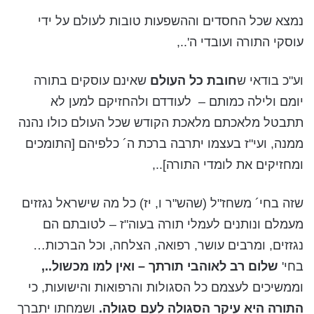
נמצא שכל החסדים וההשפעות טובות לעולם על ידי
עוסקי התורה ועובדי ה'..,
וע"כ בודאי ש
חובת כל העולם
שאינם עוסקים בתורה
יומם ולילה כמותם – לעודדם ולהחזיקם למען לא
תתבטל מלאכתם מלאכת הקודש שכל העולם כולו נהנה
ממנה, ועי"ז בעצמו יתרבה ברכת ה´ כלפיהם [התומכים
ומחזיקים את לומדי התורה]..,
שזה בחי´ משחז"ל (שהש"ר ו, יז) כל מה שישראל נגזזים
מעמלם ונותנים לעמלי תורה בעוה"ז – לטובתם הם
נגזזים, ומרבים עושר, רפואה, הצלחה, וכל הברכות…
בחי'
שלום רב לאוהבי תורתך – ואין למו מכשול..,
וממשיכים לעצמם כל הסגולות והרפואות והישועות, כי
התורה היא עיקר הסגולה לעם סגולה.
ושמחתו יתברך