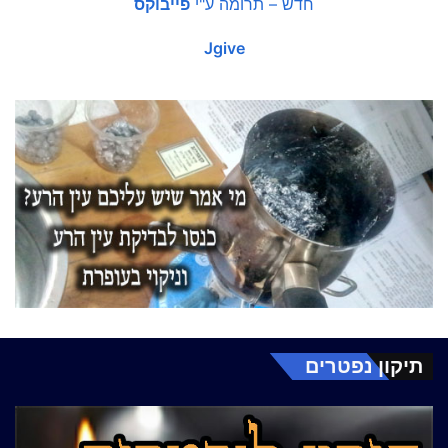
חדש – תרומה ע"י
פייבוקס
Jgive
תיקון נפטרים