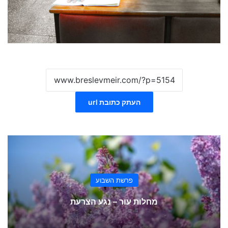
העתק כתובת url
פרשת השבוע
מחלות עור – נגע הצרעת