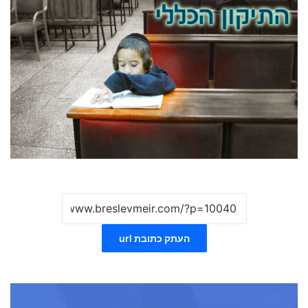
העתק כתובת url