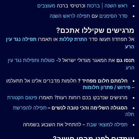
ראש השנה | ברכות
וכרטיסי ברכה
מעוצבים
סדר הסימנים
עם
תפילה לראש השנה
מרגישים שקיללו אתכם?
אל תפחדו! תעשו סדר
התרת קללות
או תאמרו
תפילה נגד עין
הרע
תנסו גם
את המאגר מגדולי ישראל ל-
סגולות ותפילות נגד עין
הרע
חלמתם חלום מפחיד ?
חלומות מדברים אלינו אל תתעלמו
–
פירוש / פתרון חלומות
מרגישים שנדבקו בכם רוחות רעות? תאמרו
פיטום הקטורת
הסגולה השלימה והכי טובה לנשים –
תפילה להפרשת
חלה
תפילה למוצאי שבת
– להתחיל את השבוע בשמחה