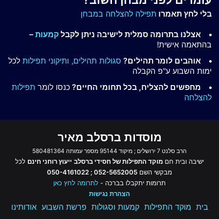
עומדים לפני מבחן חשוב?
בלי לחץ תאמרו
תפילה להצלחה במבחן
אצלנו בתרומה סמלית לישיבה ניתן לקבל
קמעות
–
בהתאמה אישית!
אוהבים לומר תהילים?
סגולות תהילים,
ותיקוני תפילות
לכל
ימות השבוע ע"פ הקבלה
מחפשים להצליח, בכל תחומי החיים?
כנסו לומר
תפילות
להצלחה
מוסדות ברסלב מאיר
הרב סלנט 7 ירושלים ; מיקוד 95144 מספר עמותה 580481364
ישיבה ובית חם
מוקד התפילות של חסידי ברסלב
ייעוץ רוחני חינם
לכל
מבקשי השם
052-5652005 ; 050-4161022
תרומות יתקבלו בברכה -
לתרומה לחץ כאן
הצהרת נגישות
בית
מוקד התפילות
קמעות וסגולות
פרשת השבוע
אודותינו