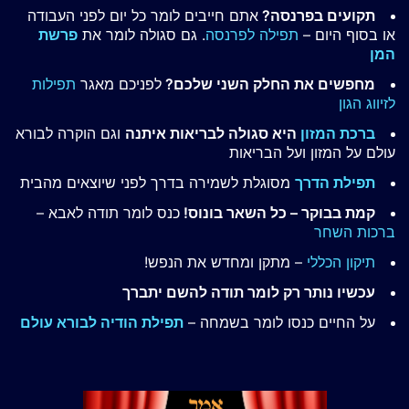
תקועים בפרנסה?
אתם חייבים לומר כל יום לפני העבודה
או בסוף היום –
תפילה לפרנסה
. גם סגולה לומר את
פרשת
המן
מחפשים את החלק השני שלכם?
לפניכם מאגר
תפילות
לזיווג הגון
ברכת המזון
היא סגולה לבריאות איתנה
וגם הוקרה לבורא
עולם על המזון ועל הבריאות
תפילת הדרך
מסוגלת לשמירה בדרך לפני שיוצאים מהבית
קמת בבוקר – כל השאר בונוס!
כנס לומר תודה לאבא –
ברכות השחר
תיקון הכללי
– מתקן ומחדש את הנפש!
עכשיו נותר רק לומר תודה להשם יתברך
על החיים כנסו לומר בשמחה –
תפילת הודיה לבורא עולם