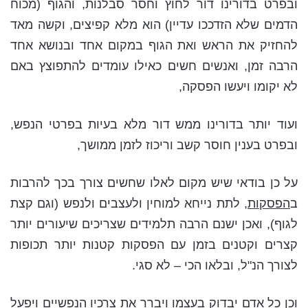
ובפרט בדורינו דור לחוץ וחסר סבלנות, והגוף (מכוח
הדמים שלא הזדככו עדיין) הוא מלא קפיצים, וקשה מאד
להחזיק את הראש ואת הגוף במקום אחד ובנושא אחד
הרבה זמן, ואנשים חשים כאילו עומדים להתפוצץ באם
לא יקומו ויעשו הפסקה,
ועוד יותר בדורינו ממש דור מלא בעיות בפרטי הנפש,
ובפרט בענין חוסר קשב וריכוז לזמן ממושך,
על כן בודאי שיש מקום לאלו שחשים צורך בכך להרבות
ב
הפסקות
, לתת נייחא למוחין ולעצבים ולנפש (וגם קצת
לגוף), ואכן ישנם הרבה תלמידים שצריכים שיעורים יותר
קצרים וקטנים בזמן עם הפסקות קטנות יותר תכופות
לצורך הנ"ל, ובלאו הכי – לא סגי.
וכן כל אדם יבדוק בעצמו ויברר את צרכיו הנפשיים ויפעל