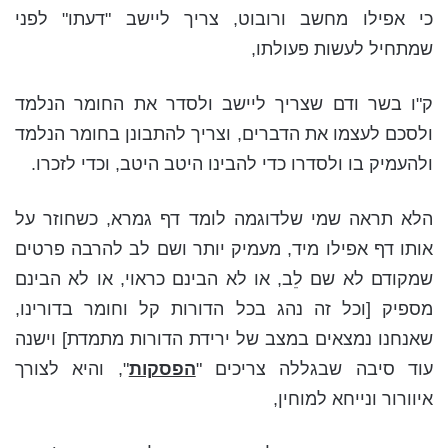
כי אפילו מחשב ורובוט, צריך ליישב "דעתו" לפני
שמתחיל לעשות פעולתו,
ק"ו בשר ודם שצריך ליישב ולסדר את החומר הנלמד
ולסכם לעצמו את הדברים, וצריך להתבונן בחומר הנלמד
ולהעמיק בו ולסדרו כדי להבינו היטב היטב, וכדי לזכרו.
הלא תראה שמי שלדוגמה לומד דף גמרא, כשחוזר על
אותו דף אפילו מיד, מעמיק יותר ושם לב להרבה פרטים
שמקודם לא שם לֵב, או לא הבינם כראוי, או לא הבינם
מספיק [וכל זה נהג בכל הדורות קל וחומר בדורינו,
שאנחנו נמצאים במצב של ירידת הדורות מתמדת] וישנה
עוד סיבה שבגללה צריכים "
הפסקות
", והיא לצורך
איוורור ונייחא למוחין,