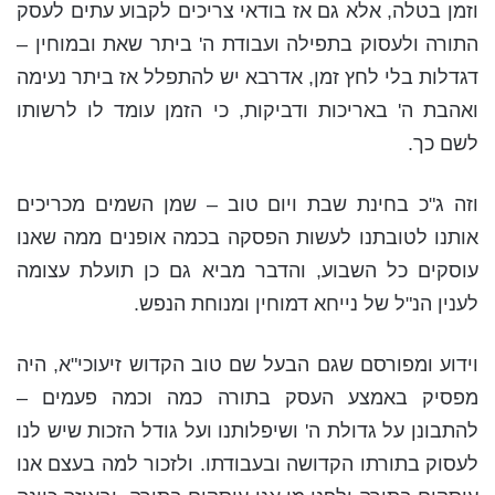
וזמן בטלה, אלא גם אז בודאי צריכים לקבוע עתים לעסק
התורה ולעסוק בתפילה ועבודת ה' ביתר שאת ובמוחין –
דגדלות בלי לחץ זמן, אדרבא יש להתפלל אז ביתר נעימה
ואהבת ה' באריכות ודביקות, כי הזמן עומד לו לרשותו
לשם כך.
וזה ג"כ בחינת שבת ויום טוב – שמן השמים מכריכים
אותנו לטובתנו לעשות הפסקה בכמה אופנים ממה שאנו
עוסקים כל השבוע, והדבר מביא גם כן תועלת עצומה
לענין הנ"ל של נייחא דמוחין ומנוחת הנפש.
וידוע ומפורסם שגם הבעל שם טוב הקדוש זיעוכי"א, היה
מפסיק באמצע העסק בתורה כמה וכמה פעמים –
להתבונן על גדולת ה' ושיפלותנו ועל גודל הזכות שיש לנו
לעסוק בתורתו הקדושה ובעבודתו. ולזכור למה בעצם אנו