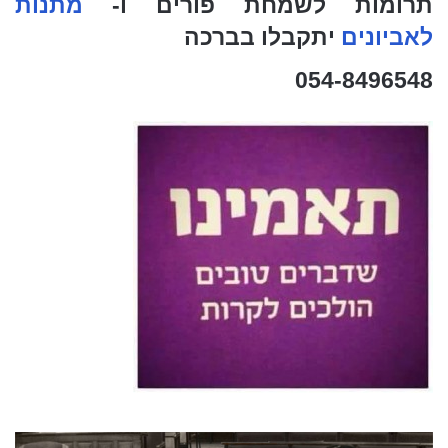
תרומות לשמחת פורים ו-
מתנות
לאביונים
יתקבלו בברכה
054-8496548