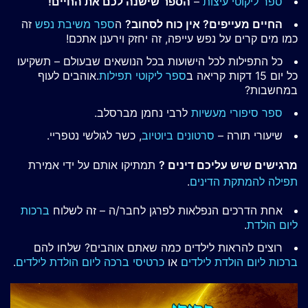
ספר ליקוטי עיצות
–
הספר שישנה לכם את החיים!
החיים מעייפים? אין כוח לסחוב?
ה
ספר משיבת נפש
זה
כמו מים קרים על נפש עייפה, זה יחזק וירענן אתכם!
כל התפילות לכל הישועות בכל הנושאים שבעולם – תשקיעו
כל יום 15 דקות קריאה ב
ספר ליקוטי תפילות
.אוהבים לעוף
במחשבות?
ספר סיפורי מעשיות
לרבי נחמן מברסלב.
שיעורי תורה –
סרטונים ביוטיוב
, כשר לגולשי נטפריי.
מרגישים שיש עליכם דינים ?
תמתיקו אותם על ידי אמירת
תפילה להמתקת הדינים
.
אחת הדרכים הנפלאות לפרגן לחבר/ה – זה לשלוח
ברכות
ליום הולדת
.
רוצים להראות לילדים כמה שאתם אוהבים? שלחו להם
ברכות ליום הולדת לילדים
או
כרטיסי ברכה ליום הולדת לילדים
.