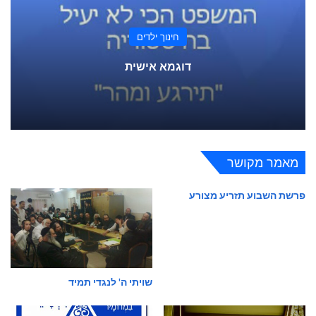
חינוך ילדים
דוגמא אישית
מאמר מקושר
פרשת השבוע תזריע מצורע
שויתי ה' לנגדי תמיד