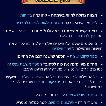
מצווה גדולה להיות בשמחה
– קחו כמה
בדיחות
.
לכל זמן ואירוע – לקט
ברכות נפלאות לשלוח לחברים
.
רוצים קשר אישי עם בורא עולם?
אתם חייבים לקרוא את
המדריך
להתבודדות
השלם.
היהלומים שלנו
אלו הילדים שלנו – ע"כ חובה לקרוא את
העיצות והתפילות ל
חינוך הילדים
.
ספר ליקוטי עיצות
–
הספר שישנה לכם את החיים!
החיים מעייפים? אין כוח לסחוב?
ה
ספר משיבת נפש
זה
כמו מים קרים על נפש עייפה, זה יחזק וירענן אתכם!
כל התפילות לכל הישועות בכל הנושאים שבעולם – תשקיעו
כל יום 15 דקות קריאה ב
ספר ליקוטי תפילות
.אוהבים לעוף
במחשבות?
ספר סיפורי מעשיות
לרבי נחמן מברסלב.
שיעורי תורה –
סרטונים ביוטיוב
, כשר לגולשי נטפריי.