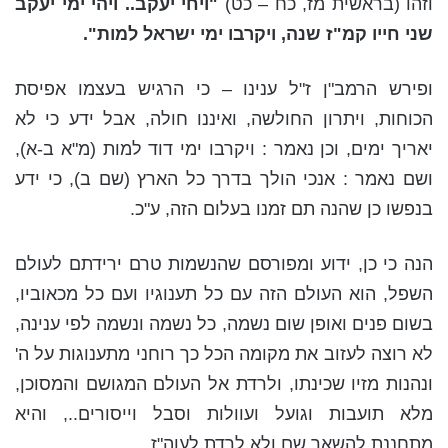
וזהו (בראשית מז, כח – כט)
"ויחי יעקב.. ויהי ימי יעקב
שני חייו קמ"ז שנה, ויקרבו ימי ישראל למות".
ופירש הרמב"ן ז"ל ענינו – כי הרגיש בעצמו אפיסת
הכוחות, ויתרון החולשה, ואיננו חולה, אבל ידע כי לא
יאריך ימים, וכן נאמר : ויקרבו ימי דוד למות (מ"א ב-א),
ושם נאמר : אנכי הולך בדרך כל הארץ (שם ב), כי ידע
בנפשו כן שהנה תם זמנו בעלום הזה, ע"כ.
הנה כי כן, ידוע ומפורסם שהנשמות טרם ירידתם לעולם
השפל, הוא העולם הזה עם כל תענוגיו ועם כל מכאוביו,
בשום פנים ואופן שום נשמה, כל נשמה ונשמה לפי ענינה,
לא רוצה לעזוב את מקומה הכל כך רוחני מתענוגות על ה'
ונהנות מזיו שכינתו, ולרדת אל העולם המגושם והמסוכן,
מלא תועבות וגועל ועוולות וסבל וייסורים.., והיא
מתחננת להשאר שם ולא לרדת לעוה"ז,