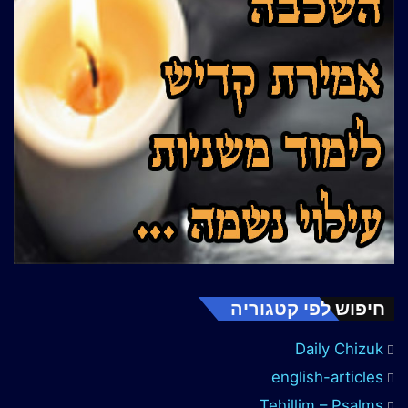
חיפוש לפי קטגוריה
Daily Chizuk
english-articles
Tehillim – Psalms