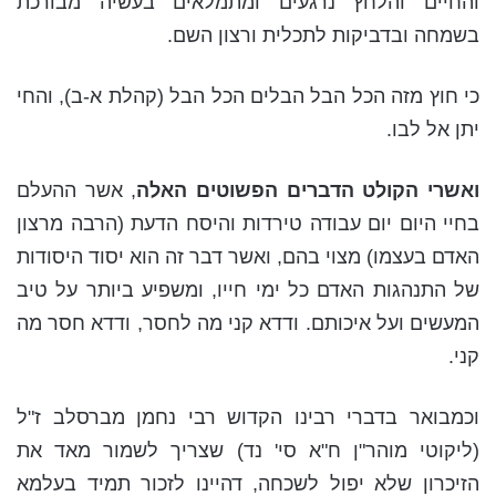
והחיים והלחץ נרגעים ומתמלאים בעשיה מבורכת
בשמחה ובדביקות לתכלית ורצון השם.
כי חוץ מזה הכל הבל הבלים הכל הבל (קהלת א-ב), והחי
יתן אל לבו.
ואשרי הקולט הדברים הפשוטים האלה
, אשר ההעלם
בחיי היום יום עבודה טירדות והיסח הדעת (הרבה מרצון
האדם בעצמו) מצוי בהם, ואשר דבר זה הוא יסוד היסודות
של התנהגות האדם כל ימי חייו, ומשפיע ביותר על טיב
המעשים ועל איכותם. ודדא קני מה לחסר, ודדא חסר מה
קני.
וכמבואר בדברי רבינו הקדוש רבי נחמן מברסלב ז"ל
(ליקוטי מוהר"ן ח"א סי' נד) שצריך לשמור מאד את
הזיכרון שלא יפול לשכחה, דהיינו לזכור תמיד בעלמא