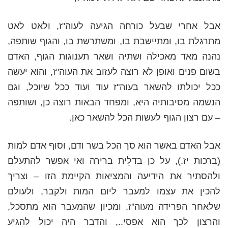
אבל אחרי שבעל כורחה הגיעה לעוה"ז, ולאט לאט
מתרגלת בו, ומתיישבת בו, ומשתרשת בו, והגוף שותפה,
נהנה מאד מאכילה ושתיה ושאר תענוגות הגוף, האדם
בשום פנים ואופן לא רוצה לעזוב את העוה"ז, והוא יעשה
ככל יכולתו להשאר בעוה"ז עוד ועוד ככל שיוכל, וגם
הנשמה מסיבותיה היא, ומפחד הבאות רוצה כן, ושותפה
– עם רצון הגוף לעשות הכל להשאר כאן.
אבל האדם באשר הוא סך הכל בשר ודם, וסוף אדם למות
(ברכות יז.), על כן בדלֵית ברירה ואי אפשר להתעלם
ולהסתיר את הידיעה והמציאות הקיימת הזו – וצריך
להכין את עצמו למעבר ליום המות ולקבר, ולעולם
שלאחר הפרידה מעוה"ז, ומכיון שהמעבר הוא מתסכל,
והרצון לכך הוא אפסי.., והדבר היה יכול להגיע