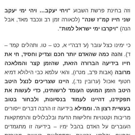
וזה בחינת פרשת השבוע
"ויחי יעקב… ויהי ימי יעקב
שני חייו קמ"ז שנה"
(לכאורה זמן רב ונכבד מאד, אבל
הנה)
"ויקרבו ימי ישראל למות"
.
כי ימינו כצל עובר (ע' דבה"י א, כט – טו. ותהלים קמד –
ד).
והנה כמה שהאדם יותר חכם וצדיק וחסיד, חי את
חייו בידיעה הברורה הזאת, שהזמן קצר והמלאכה
מרובה
(אבות פ"ב, מט"ו), והאי עלמא כבי הילולא דמיא
חטוף ואכול (ערובין נד.),
היינו שצריכים לנצל היטב
היטב הזמן המועט העומד לרשותינו, כדי לעשות את
תפקידנו, דהיינו לעמוד בנסיונות, ולבחור בטוב
בעשיית רצון ה'. וממילא
בידיעה זו הרבה דברים ייסורים
מריבות וקטנויות וחלישות הדעת ובלבלולים והרפתקאות
העוברים על האדם בהבל ימיו – בידיעה זו מתגמדים