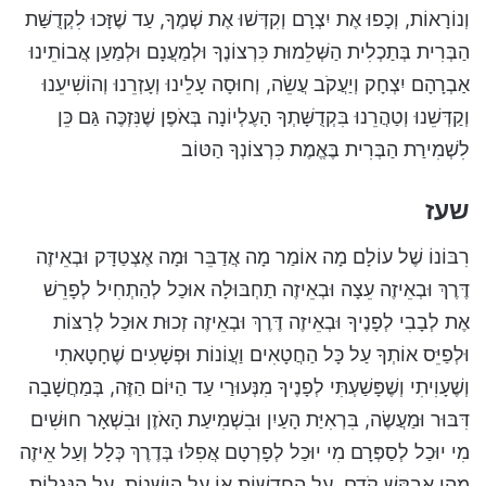
וְנוֹרָאוֹת, וְכָפוּ אֶת יִצְרָם וְקִדְּשׁוּ אֶת שְׁמֶךָ, עַד שֶׁזָּכוּ לִקְדֻשַּׁת
הַבְּרִית בְּתַכְלִית הַשְּׁלֵמוּת כִּרְצוֹנֶךָ וּלְמַעֲנָם וּלְמַעַן אֲבוֹתֵינוּ
אַבְרָהָם יִצְחָק וְיַעֲקֹב עֲשֵׂה, וְחוּסָה עָלֵינוּ וְעָזְרֵנוּ וְהוֹשִׁיעֵנוּ
וְקַדְּשֵׁנוּ וְטַהֲרֵנוּ בִּקְדֻשָּׁתְךָ הָעֶלְיוֹנָה בְּאֹפֶן שֶׁנִּזְכֶּה גַּם כֵּן
לִשְׁמִירַת הַבְּרִית בֶּאֱמֶת כִּרְצוֹנְךָ הַטּוֹב
שעז
רִבּוֹנוֹ שֶׁל עוֹלָם מָה אוֹמַר מָה אֲדַבֵּר וּמָה אֶצְטַדָּק וּבְאֵיזֶה
דֶּרֶךְ וּבְאֵיזֶה עֵצָה וּבְאֵיזֶה תַחְבּוּלָה אוּכַל לְהַתְחִיל לְפָרֵשׁ
אֶת לְבָבִי לְפָנֶיךָ וּבְאֵיזֶה דֶּרֶךְ וּבְאֵיזֶה זְכוּת אוּכַל לְרַצּוֹת
וּלְפַיֵּס אוֹתְךָ עַל כָּל הַחֲטָאִים וַעֲוֹנוֹת וּפְשָׁעִים שֶׁחָטָאתִי
וְשֶׁעָוִיתִי וְשֶׁפָּשַׁעְתִּי לְפָנֶיךָ מִנְּעוּרַי עַד הַיּוֹם הַזֶּה, בְּמַחֲשָׁבָה
דִּבּוּר וּמַעֲשֶׂה, בִּרְאִיַּת הָעַיִן וּבִשְׁמִיעַת הָאֹזֶן וּבִשְׁאָר חוּשִׁים
מִי יוּכַל לְסַפְּרָם מִי יוּכַל לְפָרְטָם אֲפִלּוּ בְּדֶרֶךְ כְּלָל וְעַל אֵיזֶה
מֵהֶן אֲבַקֵּשׁ קֹדֶם, עַל הַחֲדָשׁוֹת אוֹ עַל הַיְשָׁנוֹת, עַל הַנִּגְלוֹת