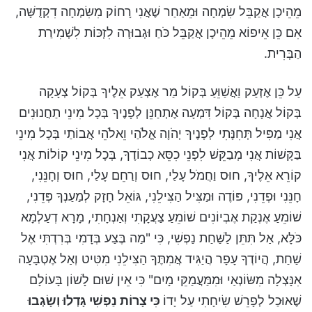
מֵהֵיכָן אֲקַבֵּל שִׂמְחָה וּמֵאַחַר שֶׁאֲנִי רָחוֹק מִשִּׂמְחָה דִקְדֻשָּׁה,
אִם כֵּן אֵיפוֹא מֵהֵיכָן אֲקַבֵּל כֹּחַ וּגְבוּרָה לִזְכּוֹת לִשְׁמִירַת
הַבְּרִית.
עַל כֵּן אֶזְעַק וַאֲשַׁוֵּעַ בְּקוֹל מַר אֶצְעַק אֵלֶיךָ בְּקוֹל צְעָקָה
בְּקוֹל אֲנָחָה בְּקוֹל דִּמְעָה אֶתְחַנֵּן לְפָנֶיךָ בְּכָל מִינֵי תַחֲנוּנִים
אֲנִי מַפִּיל תְּחִנָּתִי לְפָנֶיךָ יְהֹוָה אֱלֹהַי וֵאלֹהֵי אֲבוֹתַי בְּכָל מִינֵי
בַּקָּשׁוֹת אֲנִי מְבַקֵּשׁ לִפְנֵי כִסֵּא כְבוֹדֶךָ, בְּכָל מִינֵי קוֹלוֹת אֲנִי
קוֹרֵא אֵלֶיךָ, חוּס וַחֲמֹל עָלַי, חוּס וְרַחֵם עָלַי, חוּס וְחָנֵּנִי,
חָנֵּנִי וּפְדֵנִי, פּוֹדֶה וּמַצִּיל הַצִּילֵנִי, גּוֹאֵל חָזָק לְמַעַנְךָ פְּדֵנִי,
שׁוֹמֵעַ אֶנְקַת אֶבְיוֹנִים שׁוֹמֵעַ צַעֲקָתִי וְאַנְחָתִי, מָרָא דְעַלְמָא
כֹּלָּא, אַל תִּתֵּן לַשַּׁחַת נַפְשִׁי, כִּי "מַה בֶּצַע בְּדָמִי בְּרִדְתִּי אֶל
שַׁחַת, הֲיוֹדְךָ עָפָר הֲיַגִּיד אֲמִתֶּךָ הַצִּילֵנִי מִטִּיט וְאַל אֶטְבָּעָה
אִנָּצְלָה מִשּׂוֹנְאַי וּמִמַּעֲמַקֵּי מָיִם" כִּי אֵין שׁוּם לָשׁוֹן בָּעוֹלָם
שֶׁאוּכַל לְפָרֵשׁ שִׂיחָתִי עַל יָדוֹ
כִּי צָרוֹת נַפְשִׁי גָּדְלוּ וְשָׂגְבוּ