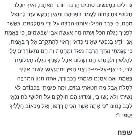
גְּדוֹלִים בְּמַעֲשִׂים טוֹבִים הַרְבֵּה יוֹתֵר מֵאִתָּנוּ, וְאֵיךְ יוּכְלוּ
חֲלוּשֵׁי כֹּחַ כָּמוֹנוּ לַעֲמֹד בִּפְנֵיהֶם וּמֵאַיִן נְבַקֵּשׁ עֵזֶר לְהִנָּצֵל
מֵהֶם, כִּי כְּבָר הִפִּילוּ אוֹתָנוּ הַרְבֵּה עַל יְדֵי מַחֲלֻקְתָּם, כַּאֲשֶׁר
לְפָנֶיךָ נִגְלֶה הַכֹּל וְעַתָּה מָה אֶעֱשֶׂה אָבִי שֶׁבַּשָּׁמַיִם, כִּי בֶּאֱמֶת
אֲנִי יוֹדֵעַ בְּנַפְשִׁי שֶׁאֵינִי כְּדַאי וְרָאוּי לְהִתְקָרֵב אֵלֶיךָ בֶּאֱמֶת,
כִּי פָּגַמְתִּי נֶגְדְּךָ הַרְבֵּה מְאֹד וּמֵחֲמַת זֶה הֵם נִתְעוֹרְרִים עָלַי
לְהַלְשִׁין וּלְקַטְרֵג חַס וְשָׁלוֹם אֲבָל לְפָנֶיךָ נִגְלָה תַעֲלוּמַת
לִבִּי, כִּי אַף-עַל-פִּי-כֵן אֲנִי חָפֵץ וּמִתְגַּעְגֵּעַ לָשׁוּב אֵלֶיךָ
בֶּאֱמֶת וְאִם אָמְנָם פָּגַמְתִּי בִּכְבוֹדֶךָ, אַתָּה חַנּוּן הַמַּרְבֶּה
לִסְלֹחַ אֲבָל מַה חָטָאתִי נֶגְדָּם, וּמָה פָּגַמְתִּי בִּכְבוֹדָם לֹא
נָשִׁיתִי וְלֹא נָשׁוּ בִי, וּמַדּוּעַ הֵם חוֹלְקִים עַל חֲלוּשֵׁי כֹּחַ נִכְאֵי
לֵבָב כָּמוֹנוּ "כִּי אַתָּה אֲשֶׁר הִכִּיתָ רָדָפוּ, וְאֶל מַכְאוֹב חֲלָלֶיךָ
יְסַפֵּרוּ":
שפח