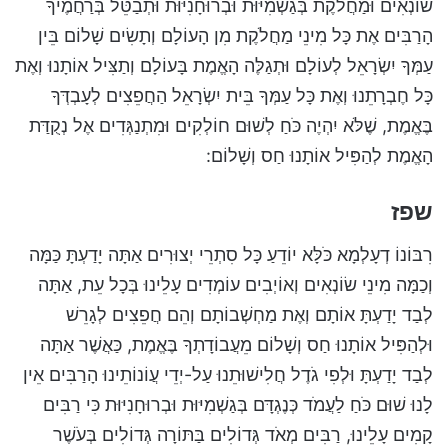
שׂוֹנְאִים וּמַחֲלֹקֶת בְּגַשְׁמִיּוּת וּבְרוּחָנִיּוּת וּתְבַטֵּל בְּרַחֲמֶיךָ
הָרַבִּים אֶת כָּל מִינֵי מַחֲלֹקֶת מִן הָעוֹלָם וְתָשִׂים שָׁלוֹם בֵּין
עַמְּךָ יִשְׂרָאֵל לְעוֹלָם וּתְגַלֶּה הָאֱמֶת בָּעוֹלָם וְתַצִּיל אוֹתָנוּ וְאֶת
כָּל חֶבְרָתֵנוּ וְאֶת כָּל עַמְּךָ בֵּית יִשְׂרָאֵל הַחֲפֵצִים לְעָבְדְּךָ
בֶּאֱמֶת, שֶׁלֹּא יִהְיֶה כֹּחַ לְשׁוּם חוֹלְקִים וּמִתְנַגְּדִים אֶל נְקֻדַּת
הָאֱמֶת לְהַפִּיל אוֹתָנוּ חַס וְשָׁלוֹם:
שפז
רִבּוֹנוֹ דְעָלְמָא כֹּלָּא יוֹדֵעַ כָּל סִתְרֵי יְצוּרִים אַתָּה יָדַעְתָּ כַּמָּה
וְכַמָּה מִינֵי שׂוֹנְאִים וְאוֹיְבִים עוֹמְדִים עָלֵינוּ בְּכָל עֵת, אַתָּה
לְבַד יָדַעְתָּ אוֹתָם וְאֶת מַחְשְׁבוֹתָם וְהֵם חֲפֵצִים לְגָרֵשׁ
וּלְהַפִּיל אוֹתָנוּ חַס וְשָׁלוֹם מֵעֲבוֹדָתְךָ בֶּאֱמֶת, כַּאֲשֶׁר אַתָּה
לְבַד יָדַעְתָּ וּלְפִי גֹדֶל חֲלִישׁוּתֵנוּ עַל-יְדֵי עֲוֹנוֹתֵינוּ הָרַבִּים אֵין
לָנוּ שׁוּם כֹּחַ לַעֲמֹד כְּנֶגְדָּם בְּגַשְׁמִיּוּת וּבְרוּחָנִיּוּת כִּי רַבִּים
קָמִים עָלֵינוּ, רַבִּים מְאֹד גְּדוֹלִים בַּתּוֹרָה גְּדוֹלִים בְּעֹשֶׁר