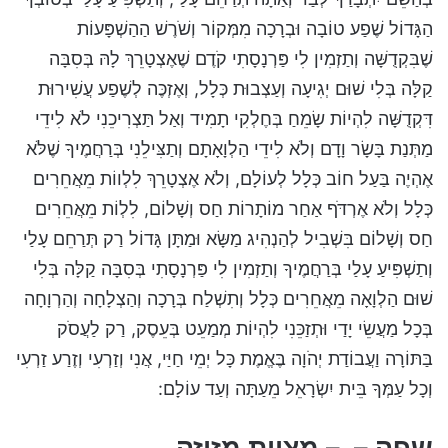
הַגָּדוֹל שֶׁפַע טוֹבָה וּבְרָכָה מִמְּקוֹר וְשֹׁרֶשׁ הַהַשְׁפָּעוֹת
שֶׁבִּקְדֻשָּׁה וְתַזְמִין לִי פַּרְנָסָתִי קֹדֶם שֶׁאֶצְטָרֵךְ לָהּ בְּסִבָּה
קַלָּה בְּלִי שׁוּם יְגִיעָה וְעַצְבוּת כְּלָל, וְאֶזְכֶּה לְשֶׁפַע עֲשִׁירוּת
דִּקְדֻשָּׁה לִהְיוֹת שָׂמֵחַ בְּחֶלְקִי תָמִיד וְאַל תַּצְרִיכֵנִי לֹא לִידֵי
מַתְּנַת בָּשָׂר וָדָם וְלֹא לִידֵי הַלְוָאָתָם וְתַצִּילֵנִי בְּרַחֲמֶיךָ שֶׁלֹּא
אֶהְיֶה בַּעַל חוֹב כְּלָל לְעוֹלָם, וְלֹא אֶצְטָרֵךְ לִלְווֹת מֵאֲחֵרִים
כְּלָל וְלֹא אֶרְדֹּף אַחַר מוֹתָרוֹת חַס וְשָׁלוֹם, לִלְוֹת מֵאֲחֵרִים
חַס וְשָׁלוֹם בִּשְׁבִיל לְהַנְהִיג מַשָּׂא וּמַתָּן גָּדוֹל רַק תְּרַחֵם עָלַי
וְתַשְׁפִּיעַ עָלַי בְּרַחֲמֶיךָ וְתַזְמִין לִי פַּרְנָסָתִי בְּסִבָּה קַלָּה בְּלִי
שׁוּם הַלְוָאָה מֵאֲחֵרִים כְּלָל וְתִשְׁלַח בְּרָכָה וְהַצְלָחָה וְהַרְוָחָה
בְּכָל מַעֲשֵׂי יָדַי וּתְזַכֵּנִי לִהְיוֹת מְמַעֵט בְּעֵסֶק, רַק לַעֲסֹק
בַּתּוֹרָה וַעֲבוֹדַת יְהֹוָה בֶּאֱמֶת כָּל יְמֵי חַיַּי, אֲנִי וְזַרְעִי וְזֶרַע זַרְעִי
וְכָל עַמְּךָ בֵּית יִשְׂרָאֵל מֵעַתָּה וְעַד עוֹלָם:
שפה – – מצוות מזוזה