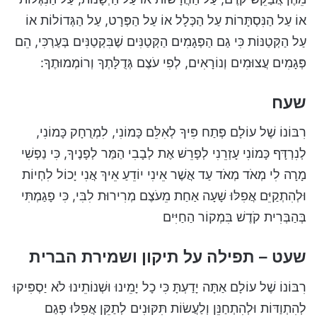
אוֹ עַל הַנִּסְתָּרוֹת עַל הַכְּלָל אוֹ עַל הַפְּרָט, עַל הַגְּדוֹלוֹת אוֹ
עַל הַקְּטַנּוֹת כִּי גַם הַפְּגָמִים הַקְּטַנִּים שֶׁבִּקְטַנִּים בְּעֶרְכִּי, הֵם
פְּגָמִים עֲצוּמִים וְנוֹרָאִים, לְפִי עֹצֶם גְּדֻלָּתְךָ וְרוֹמְמוּתֶךָ:
שעח
רִבּוֹנוֹ שֶׁל עוֹלָם פְּתַח פִּיךָ לְאִלֵּם כָּמוֹנִי, לִמְרֻחָק כָּמוֹנִי,
לְנִרְדָּף כָּמוֹנִי עָזְרֵנִי לְפָרֵשׁ אֶת לְבָבִי הַמַּר לְפָנֶיךָ, כִּי נַפְשִׁי
מָרָה לִי מְאֹד מְאֹד עַד אֲשֶׁר אֵינִי יוֹדֵעַ אֵיךְ אֲנִי יָכוֹל לִחְיוֹת
וּלְהִתְקַיֵּם אֲפִלּוּ שָׁעָה אַחַת מֵעֹצֶם מְרִירוּת לִבִּי, כִּי פָגַמְתִּי
בְּהַבְּרִית קֹדֶשׁ בִּמְקוֹר הַחַיִּים
שעט – תפילה על תיקון ושמירת הברית
רִבּוֹנוֹ שֶׁל עוֹלָם אַתָּה יָדַעְתָּ כִּי כָל יָמֵינוּ וּשְׁנוֹתֵינוּ לֹא יַסְפִּיקוּ
לְהִתְוַדּוֹת וּלְהִתְחַנֵּן וְלַעֲשׂוֹת תִּקּוּנִים לְתַקֵּן אֲפִלּוּ פְגַם