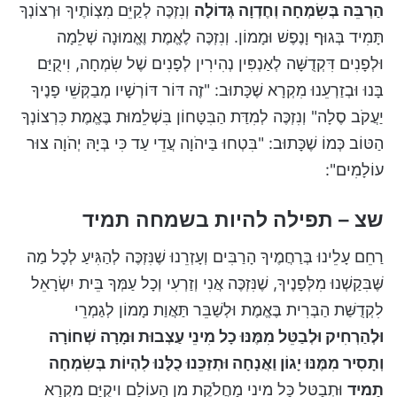
הַרְבֵּה בְּשִׂמְחָה וְחֶדְוָה גְּדוֹלָה
וְנִזְכֶּה לְקַיֵּם מִצְוֹתֶיךָ וּרְצוֹנְךָ
תָּמִיד בְּגוּף וָנֶפֶשׁ וּמָמוֹן. וְנִזְכֶּה לֶאֱמֶת וֶאֱמוּנָה שְׁלֵמָה
וּלְפָנִים דִּקְדֻשָּׁה לְאַנְפִּין נְהִירִין לְפָנִים שֶׁל שִׂמְחָה, וִיקֻיַּם
בָּנוּ וּבְזַרְעֵנוּ מִקְרָא שֶׁכָּתוּב: "זֶה דּוֹר דּוֹרְשָׁיו מְבַקְּשֵׁי פָנֶיךָ
יַעֲקֹב סֶלָה" וְנִזְכֶּה לְמִדַּת הַבִּטָּחוֹן בִּשְׁלֵמוּת בֶּאֱמֶת כִּרְצוֹנְךָ
הַטּוֹב כְּמוֹ שֶׁכָּתוּב: "בִּטְחוּ בַּיהֹוָה עֲדֵי עַד כִּי בְּיָהּ יְהֹוָה צוּר
עוֹלָמִים":
שצ – תפילה להיות בשמחה תמיד
רַחֵם עָלֵינוּ בְּרַחֲמֶיךָ הָרַבִּים וְעָזְרֵנוּ שֶׁנִּזְכֶּה לְהַגִּיעַ לְכָל מַה
שֶּׁבִּקַשְׁנוּ מִלְּפָנֶיךָ, שֶׁנִּזְכֶּה אֲנִי וְזַרְעִי וְכָל עַמְּךָ בֵּית יִשְׂרָאֵל
לִקְדֻשַּׁת הַבְּרִית בֶּאֱמֶת וּלְשַׁבֵּר תַּאֲוַת מָמוֹן לְגַמְרֵי
וּלְהַרְחִיק וּלְבַטֵּל מִמֶּנּוּ כָל מִינֵי עַצְבוּת וּמָרָה שְׁחוֹרָה
וְתָסִיר מִמֶּנּוּ יָגוֹן וַאֲנָחָה וּתְזַכֵּנוּ כֻלָּנוּ לִהְיוֹת בְּשִׂמְחָה
תָמִיד
וּתְבַטֵּל כָּל מִינֵי מַחֲלֹקֶת מִן הָעוֹלָם וִיקֻיַּם מִקְרָא