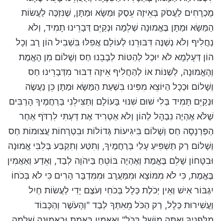
מֻכְרָחִים לַעֲסֹק בְּאֵיזֶה עֵסֶק וּמַשָּׂא וּמַתָּן, שֶׁנִּזְכֶּה לַעֲשׂוֹת
הַמַּשָּׂא וּמַתָּן בֶּאֱמוּנָה שְׁלֵמָה וּנְקַיֵּם דְּבָרֵינוּ תָמִיד, וְלֹא
נַחֲלִיף וְלֹא נְשַׁנֶּה דִּבּוּרֵנוּ לְעוֹלָם אֲפִלּוּ בִּשְׁבִיל הוֹן רָב וְכָל
הוֹן דְּעָלְמָא לֹא יוּכַל לְהַטּוֹת לְבָבֵנוּ חַס וְשָׁלוֹם מִן הָאֱמֶת
וְהָאֱמוּנָה, לְשַׁנּוֹת אוֹ לְהַחֲלִיף אֵיזֶה דִבּוּר מִדְּבָרֵינוּ חַס
וְשָׁלוֹם וּכְכָל הַיּוֹצֵא מִפִּינוּ בִּשְׁעַת הַמַּשָּׂא וּמַתָּן כֵּן נַעֲשֶׂה
וּנְקַיֵּם תָּמִיד בְּלִי שׁוּם שִׁנּוּי בָּעוֹלָם וְתַצִּילֵנִי בְּרַחֲמֶיךָ הָרַבִּים
שֶׁלֹּא אֶהְיֶה נִבְהָל לְהוֹן וְלֹא אַטְרִיד אֶת דַּעְתִּי לִרְדֹּף אַחַר
הַפַּרְנָסָה חַס וְשָׁלוֹם בִּיגִיעוֹת גְּדוֹלוֹת וּבִטְרָחוֹת עֲצוּמוֹת חַס
וְשָׁלוֹם רַק תַשְׁפִּיעַ עָלַי בְּרַחֲמֶיךָ, וְתִטַּע וְתִקְבַּע בְּלִבִּי אֱמוּנָה
וּבִטָּחוֹן שָׁלֵם בֶּאֱמֶת וְאֶהְיֶה בּוֹטֵחַ בַּיהֹוָה לְבַד, וְאֵדַע וְאַאֲמִין
בֶּאֱמֶת, כִּי לֹא מִמּוֹצָא וּמִמַּעֲרָב וּמִמִּדְבָּר הָרִים כִּי לֹא בְּכֹחוֹ
יִגְבּוֹר אִישׁ וְאֵין יְכֹלֶת כְּלָל בְּכֹחִי וְעֹצֶם יָדִי לַעֲשׂוֹת חַיִל
וַעֲשִׁירוּת כְּלָל, רַק הַכֹּל מֵאִתְּךָ לְבַד "וְהָעֹשֶׁר וְהַכָּבוֹד
מִלְּפָנֶיךָ וְאַתָּה מוֹשֵׁל בַּכֹּל" וְאַאֲמִין בֶּאֱמֶת וּבֶאֱמוּנָה שְׁלֵמָה