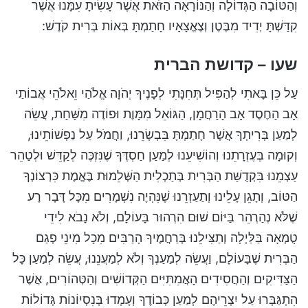
וְהַטּוֹבָה הַגְּדוֹלָה וְהַנּוֹרָאָה הַזֹּאת אֲשֶׁר עָשִׂיתָ עִמָּנוּ אֲשֶׁר
קִדַּשְׁתָּ יְדִיד מִבֶּטֶן וְצֶאֱצָאָיו חָתַמְתָּ בְּאוֹת בְּרִית קֹדֶשׁ:
שעו – קדושת הברית
עַל כֵּן בָּאתִי לְהַפִּיל תְּחִנָּתִי לְפָנֶיךָ יְהֹוָה אֱלֹהַי וֵאלֹהֵי אֲבוֹתַי
אָב הַחֶסֶד אָב הָרַחֲמָן, הַגּוֹאֵל מִמָּוֶת וּפוֹדֶה מִשַּׁחַת, עֲשֵׂה
לְמַעַן בְּרִיתְךָ אֲשֶׁר חָתַמְתָּ בִּבְשָׂרֵנוּ, וַחֲמֹל עַל נַפְשׁוֹתֵינוּ,
וְקוּמָה בְּעֶזְרָתֵנוּ וְהוֹשִׁיעֵנוּ לְמַעַן חַסְדֶּךָ שֶׁנִּזְכֶּה לְקַדֵּשׁ וּלְטַהֵר
עַצְמֵנוּ בִּקְדֻשַּׁת הַבְּרִית בְּתַכְלִית הַשְּׁלֵמוּת בֶּאֱמֶת כִּרְצוֹנְךָ
הַטּוֹב, וְתָגֵן עָלֵינוּ וְתַעַזְרֵנוּ שֶׁנִּהְיֶה נִשְׁמָרִים מִכָּל דָּבָר רָע
שֶׁלֹּא נְהַרְהֵר בַּיּוֹם שׁוּם הִרְהוּר בָּעוֹלָם, וְלֹא נָבֹא לִידֵי
טֻמְאָה בַּלַּיְלָה וְתַצִּילֵנוּ בְּרַחֲמֶיךָ הָרַבִּים מִכָל מִינֵי פְגַם
הַבְּרִית שֶׁבָּעוֹלָם, וַעֲשֵׂה לְמַעַנְךָ וְלֹא לְמַעֲנֵנוּ, עֲשֵׂה לְמַעַן כָּל
הַצַּדִּיקִים וְהַחֲסִידִים הָאֲמִתִּיִּים הַקְּדוֹשִׁים וְהַטְּהוֹרִים, אֲשֶׁר
הִתְגַּבְּרוּ עַל יִצְרֵיהֶם לְמַעַן כְּבוֹדֶךָ וְעָמְדוּ בְּנִסְיוֹנוֹת גְּדוֹלוֹת