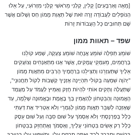
[מֵאָה וְאַרְבָּעִים] קָלִין, קַלַּנִי מֵרֹאשִׁי קַלַּנִי מִזְּרוֹעִי, עַל אֵלּוּ
הַנּוֹפְלִים לַעֲבוֹדָה זָרָה זֹאת שֶׁל תַּאֲוַת מָמוֹן חַס וְשָׁלוֹם אֲשֶׁר
שָׁם תְּחוּבִים כָּל הָעֲבוֹדוֹת זָרוֹת
שפד – תאוות ממון
שׁוֹמֵעַ תְּפִלָּה שׁוֹמֵעַ אֲנָחָה שׁוֹמֵעַ צְעָקָה, שְׁמַע קוֹלֵנוּ
בְּרַחֲמִים, מֵעִמְקֵי עֲמָקִים, אֲשֶׁר אָנוּ מִתְאַנְּחִים וְצוֹעֲקִים
אֵלֶיךָ שֶׁתַּעַזְרֵנוּ וְתַצִּילֵנוּ בְּרַחֲמֶיךָ הָרַבִּים מִתַּאֲוַת מָמוֹן
"יְהֹוָה שִׁמְעָה בְקוֹלִי תִּהְיֶינָה אָזְנֶיךָ קַשֻּׁבוֹת לְקוֹל תַּחֲנוּנָי",
שֶׁתַּעֲלֶה וְתָקִים אוֹתִי לִהְיוֹת חָזָק וְאַמִּיץ לַעֲמֹד עַל מַעֲמַד
הָאֱמוּנָה וְהַבִּטָּחוֹן לְהַאֲמִין בְּךָ בֶּאֱמֶת וּבֶאֱמוּנָה שְׁלֵמָה, עַד
שֶׁאֶזְכֶּה לְשַׁבֵּר תַּאֲוַת מָמוֹן לְגַמְרֵי וְלֹא אַטְרִיד אֶת דַּעְתִּי
כְּלָל בְּפַרְנָסָתִי וְלֹא אֶסְמֹךְ עַל שׁוּם סִבָּה וְעַל שׁוּם עֵסֶק
כְּלָל רַק אָשִׂים בִּטְחוֹנִי עָלֶיךָ, וְאֶסְמֹךְ וְאֶתְחַזֵּק בְּבִטָּחוֹן
בְּהַשֵׁם יִתְבָּרַךְ לְבַד וְאַתָּה תְרַחֵם עָלַי, וְתַשְׁפִּיעַ עָלַי בְּטוּבְךָ