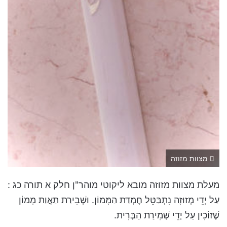
מצוות מזוזה
מעלת מצוות מזוזה מובא ליקוטי מוהר"ן חלק א תורה כג :
עַל יְדֵי מְזוּזָה נִתְבַּטֵּל חֶמְדַּת הַמָּמוֹן. וּשְׁבִירַת תַּאֲוַת מָמוֹן
שֶׁזּוֹכִין עַל יְדֵי שְׁמִירַת הַבְּרִית.