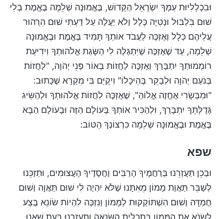
וּבִכְלָלִיּוּת עַמְּךָ יִשְׂרָאֵל הַקָּדוֹשׁ, בֶּאֱמוּנָה שְׁלֵמָה בֶּאֱמֶת בְּלִי
שׁוּם בִּלְבּוּל וּנְטִיָּה כְּלָל וְלֹא יַעֲלֶה עַל דַּעְתִּי שׁוּם הִרְהוּר
עֲלֵיהֶם כְּלָל וְאֶזְכֶּה לַעֲבֹד אוֹתְךָ תָּמִיד בֶּאֱמֶת וּבֶאֱמוּנָה
שְׁלֵמָה, עַד שֶׁאֶזְכֶּה שֶׁיִּתְגַּלֶּה לִי הַשָּׂגַת אֱלֹהוּתְךָ וִידִיעַת
רוֹמְמוּתְךָ יִתְבָּרַךְ וְאֶזְכֶּה לַחֲזוֹת בְּאוֹר פְּנֵי יְהֹוָה, "לַחֲזוֹת
בְּנֹעַם יְהֹוָה וּלְבַקֵּר בְּהֵיכָלוֹ" וִיקֻיַּם בִּי מִקְרָא שֶׁכָּתוּב:
"וּמִבְּשָׂרִי אֶחֱזֶה אֱלוֹהַּ", שֶׁאֶזְכֶּה לַחֲזוֹת אֱלֹהוּתְךָ וּלְהַשִּׂיג
גְּדֻלָּתְךָ יִתְבָּרַךְ, וּלְהַכִּיר אוֹתְךָ בָּעוֹלָם הַזֶּה וּבָעוֹלָם הַבָּא
בֶּאֱמֶת וּבֶאֱמוּנָה שְׁלֵמָה כִּרְצוֹנְךָ הַטּוֹב:
שפא
וּבְכֵן תַּעֲזְרֵנוּ בְּרַחֲמֶיךָ הָרַבִּים וַחֲסָדֶיךָ הָעֲצוּמִים, וּתְזַכֵּנוּ
לְשַׁבֵּר תַּאֲוַת מָמוֹן מֵאִתָּנוּ שֶׁלֹּא יִהְיֶה לִי שׁוּם תַּאֲוָה וְשׁוּם
חֶמְדָּה וְשׁוּם הִשְׁתּוֹקְקוּת לְמָמוֹן וְנִזְכֶּה לִהְיוֹת שׂוֹנֵא בֶּצַע
לִשְׂנֹא אֶת הַמָּמוֹן בְּתַכְלִית הַשִּׂנְאָה וְתַעַזְרֵנוּ בָּעֵת שֶׁאָנוּ