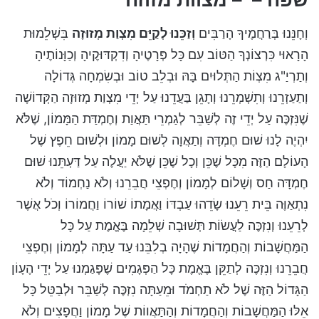
וְחָנֵּנוּ בְּרַחֲמֶיךָ הָרַבִּים
וְזַכֵּנוּ לְקַיֵּם מִצְוַת מְזוּזָה
בִּשְׁלֵמוּת
הָרָאוּי כִּרְצוֹנְךָ הַטּוֹב עִם כָּל פְּרָטֶיהָ וְדִקְדּוּקֶיהָ וְכַוָּנוֹתֶיהָ
וְתַרְיַ"ג מִצְוֹת הַתְּלוּיִם בָּהּ וּבְלֵב טוֹב וּבְשִׂמְחָה גְּדוֹלָה
וְתַעַזְרֵנוּ וְתִשְׁמְרֵנוּ וְתָגֵן בַּעֲדֵנוּ עַל יְדֵי מִצְוַת מְזוּזָה הַקְּדוֹשָׁה
שֶׁנִּזְכֶּה עַל יְדֵי זֶה לְשַׁבֵּר לְגַמְרֵי תַּאֲוַת וְחֶמְדַּת הַמָּמוֹן, שֶׁלֹּא
יִהְיֶה לָנוּ שׁוּם חֶמְדָּה וְתַאֲוָה לְשׁוּם מָמוֹן וּלְשׁוּם חֵפֶץ שֶׁל
הָעוֹלָם הַזֶּה מִכָּל שֶׁכֵּן וְכָל שֶׁכֵּן שֶׁלֹּא יַעֲלֶה עַל דַּעְתֵּנוּ שׁוּם
חֶמְדָּה חַס וְשָׁלוֹם לְמָמוֹן וְחֶפְצֵי חֲבֵרֵנוּ וְלֹא נַחְמוֹד וְלֹא
נִתְאַוֶּה בֵּית רֵעֵנוּ שָׂדֵהוּ עַבְדּוֹ וַאֲמָתוֹ שׁוֹרוֹ וַחֲמוֹרוֹ וְכֹל אֲשֶׁר
לְרֵעֵנוּ וְנִזְכֶּה לַעֲשׂוֹת תְּשׁוּבָה שְׁלֵמָה בֶּאֱמֶת עַל כָּל
הַמַּחֲשָׁבוֹת וְהַחֲמָדוֹת שֶׁהָיָה בְלִבֵּנוּ עַד עַתָּה לְמָמוֹן וְחֶפְצֵי
חֲבֵרֵנוּ וְנִזְכֶּה לְתַקֵּן בֶּאֱמֶת כָּל הַפְּגָמִים שֶׁפָּגַמְנוּ עַל יְדֵי הֶעָוֹן
הַגָּדוֹל הַזֶּה שֶׁל לֹא תַחְמֹד וּמֵעַתָּה נִזְכֶּה לְשַׁבֵּר וּלְבַטֵּל כָּל
אֵלּוּ הַמַּחֲשָׁבוֹת וְהַחֲמָדוֹת וְהַתַּאֲווֹת שֶׁל מָמוֹן וַחֲפָצִים וְלֹא