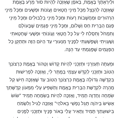
וּלְיִרְאָתֶךָ בֶּאֱמֶת, בְּאֹפֶן שֶׁאֶזְכֶּה לִהְיוֹת סוּר מֵרָע בֶּאֱמֶת
שֶׁאֶזְכֶּה לְהִנָּצֵל מִכָּל מִינֵי חֲטָאִים וַעֲוֹנוֹת וּפְשָׁעִים וּמִכָּל מִינֵי
הִרְהוּרִים וּמַחֲשָׁבוֹת רָעוֹת וּמִכָּל מִינֵי בִלְבּוּלִים וּמִכָּל מִינֵי
פְּגַם הַבְּרִית חַס וְשָׁלוֹם, וּמִכָּל מִינֵי פְּגָמִים שֶׁבָּעוֹלָם
וְתִמְחֹל וְתִסְלַח לִי עַל כָּל חֲטָאַי וַעֲוֹנוֹתַי וּפְשָׁעַי שֶׁחָטָאתִי
וְשֶׁעָוִיתִי וְשֶׁפָּשַׁעְתִּי לְפָנֶיךָ מִנְּעוּרַי עַד הַיּוֹם הַזֶּה וּתְתַקֵּן כָּל
הַפְּגָמִים שֶׁפָּגַמְתִּי עַד הֵנָּה.
וּמֵעַתָּה תַעַזְרֵנִי וּתְזַכֵּנִי לִהְיוֹת קָדוֹשׁ וְטָהוֹר בֶּאֱמֶת כִּרְצוֹנְךָ
הַטּוֹב וּתְזַכֵּנִי לְקַדֵּשׁ עַצְמִי בַּמֻּתָּר לִי, וְאֶזְכֶּה לִפְרִישׁוּת
בִּקְדֻשָּׁה גְדוֹלָה בֶּאֱמֶת כִּרְצוֹנְךָ הַטּוֹב עַד שֶׁאֶזְכֶּה חִישׁ קַל
מְהֵרָה לִקְדֻשַּׁת הַבְּרִית בֶּאֱמֶת וְתַשְׁפִּיעַ עָלַי מִמְּעוֹן קְדֻשָּׁתְךָ
שִׂמְחָה וְחֶדְוָה תָמִיד, וְאֶזְכֶּה לִהְיוֹת בְּשִׂמְחָה תָּמִיד "שׂוֹשׂ
אָשִׂישׂ בַּיהֹוָה תָּגֵל נַפְשִׁי בֵּאלֹהַי" וְאֶזְכֶּה לָגִיל וְלִשְׂמֹחַ
בִּישׁוּעָתְךָ תָּמִיד וְתָאִיר עָלַי בְּאוֹר פָּנֶיךָ וּתְזַכֵּנִי לְפָנִים