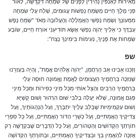
מְאִירוֹת לְאַנְפִּין נְהִירִין לְפָנִים שֶׁל שִׂמְחָה דִקְדֻשָּׁה, לְאוֹר
פְּנֵי מֶלֶךְ חַיִּים מְשַׂמֵּחַ נַפְשׁוֹת עֲגוּמִים, שְׁלַח עָלַי שִׂמְחָה
מִמְּעוֹנֶךָ וְשַׂמַּח נַפְשִׁי הָאֻמְלָלָה וְהָעֲלוּבָה מְאֹד "שַׂמֵּחַ נֶפֶשׁ
עַבְדֶּךָ כִּי אֵלֶיךָ יְהֹוָה נַפְשִׁי אֶשָּׂא תּוֹדִיעֵנִי אוֹרַח חַיִּים, שׂוֹבַע
שְׂמָחוֹת אֶת פָּנֶיךָ, נְעִימוֹת בִּימִינְךָ נֶצַח":
שפ
וְזַכֵּנוּ אָבִינוּ אָב הָרַחֲמָן, "יְהֹוָה אֱלֹהִים אֱמֶת", וֶהְיֵה בְּעֶזְרֵנוּ
שֶׁנִּזְכֶּה בְּרַחֲמֶיךָ הָעֲצוּמִים לֶאֱמֶת וֶאֱמוּנָה חוּסָה עָלַי
בְּרַחֲמֶיךָ הָרַבִּים וְהַצֵּל אוֹתִי מִכָּל מִינֵי כְפִירוֹת וּמִכָּל מִינֵי
פְּגַם אֱמוּנָה, שֶׁלֹּא יַעֲלֶה בְלִבִּי שׁוּם הִרְהוּר וְשׁוּם קֻשְׁיָא
וְשׁוּם עַקְמִימִיּוּת שֶׁבַּלֵּב עָלֶיךָ יִתְבָּרַךְ, וְעַל הַנְהָגוֹתֶיךָ, וְעַל
צַדִּיקֶיךָ הָאֲמִתִּיִּים, וְעַל כְּשֵׁרֵי הַדּוֹר הָאֲמִתִּיִּים, וְעַל כָּל סִפְרֵי
תוֹרָתְךָ הַקְּדוֹשִׁים וְהַטְּהוֹרִים, וְעַל כָּל הַדְּבָרִים שֶׁבִּקְדֻשָּׁה רַק
אֶזְכֶּה לְהַאֲמִין בְּךָ וּבְצַדִּיקֶיךָ הָאֲמִתִּיִּים, וּבְתוֹרָתְךָ הַקְּדוֹשָׁה