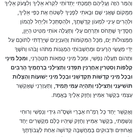
וְהַמַּר הַזֶּה וְעֲלֵיהֶם תָּמַכְתִּי יְתֵדוֹתַי לִקְרֹא אֵלֶיךָ וְלִצְעֹק אֵלֶיךָ
מִמָּקוֹם שֶׁאֲנִי שָׁם וּבָאתִי לְפָנֶיךָ לִשְׁטֹחַ אֶת כַּפַּי אֵלֶיךָ,
וּלְהָרִים עֵינַי לִמְעוֹן קְדֻשָּׁתֶךָ, וּלְהִסְתַּכֵּל וּלְיַחֵל לַהֲמוֹן
חֲסָדֶיךָ שֶׁתָּחֹס וּתְרַחֵם עָלַי וְתַעֲלֶה אוֹתִי מִטִּיט הַיָּוֵן,
מִמְּצוּלוֹת יָם, מִכָּל הַמְּקוֹמוֹת וְהָעִנְיָנִים שֶׁיָּרַדְתִּי לְתוֹכָם עַל
יְדֵי מַעֲשַׂי הָרָעִים וּמַחְשְׁבוֹתַי הַמְגֻנּוֹת מִתֹּהוּ וָבֹהוּ וְחֹשֶׁךָ
וּתְהוֹם תַּעֲלֶה נַפְשִׁי, וּמִכָּל מִינֵי טֻמְאוֹת תְּטַהֲרֵנִי,
וּמִכָּל מִינֵי
קְלִפּוֹת וְסִטְרִין אַחֲרָנִין תִּפְדֵּנִי וְתַצִּילֵנִי בְּרַחֲמֶיךָ הָרַבִּים
וּבְכָל מִינֵי קְדֻשּׁוֹת תְּקַדְּשֵׁנִי וּבְכָל מִינֵי יְשׁוּעוֹת וְהַצָּלוֹת
תּוֹשִׁיעֵנִי וְתַצִּילֵנִי וְתִהְיֶה עִמִּי תָמִיד,
וְתַעַזְרֵנִי שֶׁאֲקַשֵּׁר
עַצְמִי בְּקֶשֶׁר אַמִּיץ וְחָזָק אֵלֶיךָ בֶּאֱמֶת.
וַאֲקַשֵּׁר יַחַד כָּל רְמַ"ח אֵבָרַי וּשְׁסָ"ה גִידַי וְנַפְשִׁי וְרוּחִי
וְנִשְׁמָתִי, בְּקֶשֶׁר אַמִּיץ וְחָזָק שֶׁיִּהְיוּ כֻלָּם מְקֻשָּׁרִים יַחַד
וַאֲחוּזִים וּדְבוּקִים בְּמַחֲשָׁבָה קְדוֹשָׁה אַחַת לַעֲבוֹדָתֶךָ