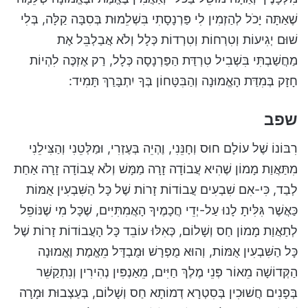
שֶׁאַתָּה יָכֹל לְהַזְמִין לִי פַּרְנָסָתִי בִּשְׁלֵמוּת בְּסִבָּה קַלָּה, בְּלִי
שׁוּם יְגִיעוֹת וְטִרְחוֹת וְטִרְדוֹת כְּלָל וְלֹא אֲבַלְבֵּל אֶת
מַחֲשַׁבְתִּי בִּשְׁבִיל טִרְדַּת הַפַּרְנָסָה כְּלָל, רַק אֶזְכֶּה לִהְיוֹת
חָזָק בְּמִדַּת הָאֱמוּנָה וְהַבִּטָּחוֹן בְּךָ יִתְבָּרַךְ תָּמִיד:
שפב
רִבּוֹנוֹ שֶׁל עוֹלָם חוּס וְחָנֵּנִי, וֶהְיֵה בְּעֶזְרִי, וּמַלְּטֵנִי וְהַצִּילֵנִי
מִתַּאֲוַת מָמוֹן שֶׁהִיא עֲבוֹדָה זָרָה מַמָּשׁ וְלֹא עֲבוֹדָה זָרָה אַחַת
לְבַד, כִּי-אִם שִׁבְעִים עֲבוֹדוֹת זָרוֹת שֶׁל כָּל הַשִּׁבְעִין אֻמּוֹת
כַּאֲשֶׁר גִּלִּיתָ לָנוּ עַל-יְדֵי חֲכָמֶיךָ הָאֲמִתִּיִּים, שֶׁכָּל מִי שֶׁנּוֹפֵל
לְתַאֲוַת מָמוֹן חַס וְשָׁלוֹם, כְּאִלּוּ עוֹבֵד כָּל הָעֲבוֹדוֹת זָרוֹת שֶׁל
כָּל הַשִּׁבְעִין אֻמּוֹת, וְהוּא מֻפְרָשׁ וּמֻבְדָּל מֵאֱמֶת וֶאֱמוּנָה
הַקְּדוֹשָׁה מֵאוֹר פְּנֵי מֶלֶךְ חַיִּים, מֵאַנְפִּין נְהִירִין וְנִתְקַשֵּׁר
בְּפָנִים חֲשׁוּכִין בְּסִטְרָא דְמוֹתָא חַס וְשָׁלוֹם, בְּעַצְבוּת וּמָרָה