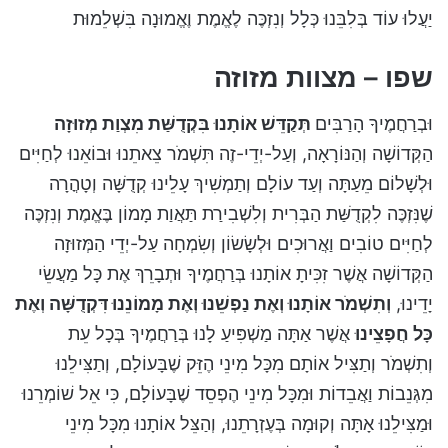
יַעֲלוּ עוֹד בְּלִבֵּנוּ כְּלָל וְנִזְכֶּה לֶאֱמֶת וֶאֱמוּנָה בִּשְׁלֵמוּת
שפו – מצוות מזוזה
וּבְרַחֲמֶיךָ הָרַבִּים
תְּקַדֵּשׁ אוֹתָנוּ בִּקְדֻשַּׁת מִצְוַת מְזוּזָה
הַקְּדוֹשָׁה וְהַנּוֹרָאָה, וְעַל-יְדֵי-זֶה תִּשְׁמֹר צֵאתֵנוּ וּבוֹאֵנוּ לְחַיִּים
וּלְשָׁלוֹם מֵעַתָּה וְעַד עוֹלָם וְתַמְשִׁיךְ עָלֵינוּ קְדֻשָּׁה וְטָהֳרָה
שֶׁנִּזְכֶּה לִקְדֻשַּׁת הַבְּרִית וְלִשְׁבִירַת תַּאֲוַת מָמוֹן בֶּאֱמֶת וְנִזְכֶּה
לְחַיִּים טוֹבִים וַאֲרוּכִים וּלְשָׂשׂוֹן וְשִׂמְחָה עַל-יְדֵי הַמְּזוּזָה
הַקְּדוֹשָׁה אֲשֶׁר זִכִּיתָ אוֹתָנוּ בְּרַחֲמֶיךָ וּתְבָרֵךְ אֶת כָּל מַעֲשֵׂי
יָדֵינוּ,
וְתִשְׁמֹר אוֹתָנוּ וְאֶת נַפְשֵׁנוּ וְאֶת מָמוֹנֵנוּ דִּקְדֻשָּׁה וְאֶת
כָּל חֲפָצֵינוּ
אֲשֶׁר אַתָּה מַשְׁפִּיעַ לָנוּ בְּרַחֲמֶיךָ בְּכָל עֵת
וְתִשְׁמֹר וְתַצִּיל אוֹתָם מִכָּל מִינֵי הֶזֵּק שֶׁבָּעוֹלָם, וְתַצִּילֵנוּ
מִגְּנֵבוֹת וַאֲבֵדוֹת וּמִכָּל מִינֵי הֶפְסֵד שֶׁבָּעוֹלָם, כִּי אֵל שׁוֹמְרֵנוּ
וּמַצִּילֵנוּ אָתָּה וְקוּמָה בְּעֶזְרָתֵנוּ, וְהַצֵּל אוֹתָנוּ מִכָּל מִינֵי