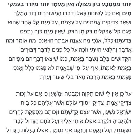
יוֹתֵר מִמֻּטְבָּע בִּיוֵן מְצוּלָה וְאֵין מָעֲמָד יוֹתֵר מִיּוֹרֵד בְּעִמְקֵי
מַיִם
וְאִם כָּל לְשׁוֹנוֹת כָּאֵלּוּ דִּבְּרוּ הַמְשׁוֹרְרִים דָּוִד הַמֶּלֶךְ
וּשְׁאָר צַדִּיקִים אֲמִתִּיִּים עַל עַצְמָם, עַל פְּגָם קַל אֶחָד שֶׁהוּא
פְּגָם קַל שֶׁבַּקַּלִּים דַּק מִן הַדַּק, שֶׁאֵין פְּגָם כָּזֶה נִתְפַּס
בְּדַעְתֵּנוּ כְּלָל, אָנֹכִי מָה אֶעֱנֶה אַבָּתְרַיְהוּ אָנֹכִי מָה אוֹמַר וּמָה
אֲדַבֵּר וְהַלְוַאי הָיִיתִי זוֹכֶה עַל כָּל פָּנִים לְדַבֵּר דִּבּוּרִים
הַקְּדוֹשִׁים בְּלֵב נִשְׁבָּר בֶּאֱמֶת, כְּמוֹ שֶׁיָּצְאוּ דִּבְרֵיהֶם מִפִּיהֶם
בֶּאֱמֶת לַאֲמִתּוֹ, אַף-עַל-פִּי שֶׁבֶּאֱמֶת לֹא פָּגְמוּ כְּלָל וְאָנֹכִי
פָּגַמְתִּי בֶּאֱמֶת הַרְבֵּה מְאֹד בְּלִי שִׁעוּר וָעֵרֶךְ.
עַל כֵּן אֵין לִי שׁוּם תִּקְוָה וּמִבְטָח וּמִשְׁעָן כִּי אִם עַל זְכוּת
צַדִּיקֵי אֱמֶת, צַדִּיקֵי יְסוֹדֵי עוֹלָם אֲשֶׁר עֲלֵיהֶם כָּל בֵּית
יִשְׂרָאֵל נִשְׁעָן, אֲשֶׁר עֹצֶם קְדֻשָּׁתָם וּזְכוּתָם מַסְפֶּקֶת לְהָרִים
וּלְהַגְבִּיהַּ וּלְקָרֵב אֲפִלּוּ אוֹתִי אֵלֶיךָ וְעַל כֹּחָם הַגָּדוֹל לְבַד
נִשְׁעָנְתִּי, וְעַל תָּקְפָּם וְחָזְקָם אֲנִי נִסְמָךְ, אֲפִלּוּ בַּגָּלוּת הַגָּדוֹל