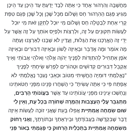
מַחֲשָׁבָה וְהִרְהוּר אֶחָד כִּי אַתָּה לְבַד יָדַעְתָּ עַד הֵיכָן עַד הֵיכָן
מַגִּיעַ פְּגַם הַהִרְהוּר חַס וְשָׁלוֹם מִכָּל שֶׁכֵּן וְכָל שֶׁכֵּן פְּגַם טִפַּת
קֶרִי אַחַת לְבַטָּלָה חַס וְשָׁלוֹם מִי יוּכַל לְתַקֵּן זֹאת מִי יוּכַל
לַעֲשׂוֹת תִּקּוּנִים עַל זֶה, וּלְרַצּוֹת וּלְפַיֵּס אוֹתְךָ עַל זֶה אֲשֶׁר עַל
יְדֵי זֶה הֶאֱרַכְנוּ אֶת הַגָּלוּת, וַעֲדַיִן לֹא שַׁבְנוּ לְאַרְצֵנוּ וְעַתָּה
מָה אוֹמַר וּמָה אֲדַבֵּר וּבְאֵיזֶה לָשׁוֹן וּבְאֵיזֶה דִּבּוּרִים וּבְאֵיזֶה
אֹפֶן אַתְחִיל לְהִתְוַדּוֹת לְפָנֶיךָ יְהֹוָה אֱלֹהַי וֵאלֹהֵי אֲבוֹתַי וְאֵיךְ
אֲקַבֵּל דִּבּוּרִים קְדוֹשִׁים וּטְהוֹרִים לְפָרֵשׁ שִׂיחָתִי לְפָנֶיךָ
"נֶאֱלַמְתִּי דּוּמִיָּה הֶחֱשֵׁיתִי מִטּוֹב וּכְאֵבִי נֶעְכָּר נֶאֱלַמְתִּי לֹא
אֶפְתַּח פִּי כִּי אַתָּה עָשִׂיתָ" כִּי הֻשְׁחֲרוּ פָנֵינוּ מִפְּנֵי חַטֹּאתֵינוּ
וְנֶחְשְׁכוּ עֵינֵינוּ מִפְּנֵי עֲוֹנוֹתֵינוּ עַד אֲשֶׁר
בַּעֲוֹנוֹתַי הָרַבִּים,
מִתְגַּבֵּר עָלַי הָעַצְבוּת וְהַמָּרָה שְׁחוֹרָה בְּכָל עֵת, וְאֵין לִי
שׁוּם שִׂמְחָה אֲמִתִּיִּית
אֲפִלּוּ בָּעֵת שֶׁאֲנִי זוֹכֶה לַעֲשׂוֹת אֵיזֶה
דָבָר שֶׁבִּקְדֻשָּׁה בַּעֲבוֹדָתְךָ וּבְיִרְאָתְךָ וּבְתוֹרָתֶךָ,
וַאֲנִי רָחוֹק
מִשִּׂמְחָה אֲמִתִּיִּית בְּתַכְלִית הָרִחוּק כִּי פָגַמְתִּי בְּאוֹר פְּנֵי