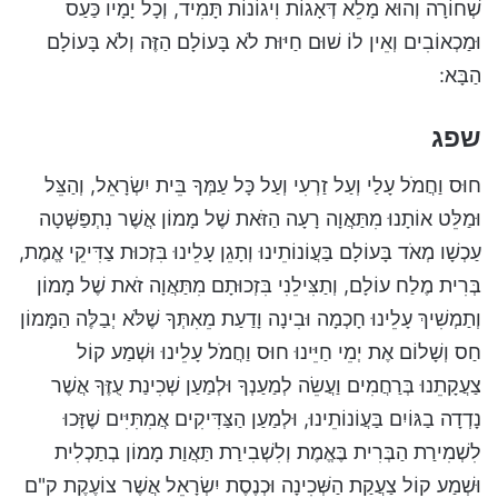
שְׁחוֹרָה וְהוּא מָלֵא דְּאָגוֹת וִיגוֹנוֹת תָּמִיד, וְכָל יָמָיו כַּעַס
וּמַכְאוֹבִים וְאֵין לוֹ שׁוּם חַיּוּת לֹא בָּעוֹלָם הַזֶּה וְלֹא בָּעוֹלָם
הַבָּא:
שפג
חוּס וַחֲמֹל עָלַי וְעַל זַרְעִי וְעַל כָּל עַמְּךָ בֵּית יִשְׂרָאֵל, וְהַצֵּל
וּמַלֵּט אוֹתָנוּ מִתַּאֲוָה רָעָה הַזֹּאת שֶׁל מָמוֹן אֲשֶׁר נִתְפַּשְּׁטָה
עַכְשָׁו מְאֹד בָּעוֹלָם בַּעֲוֹנוֹתֵינוּ וְתָגֵן עָלֵינוּ בִּזְכוּת צַדִּיקֵי אֱמֶת,
בְּרִית מֶלַח עוֹלָם, וְתַצִּילֵנִי בִּזְכוּתָם מִתַּאֲוָה זֹאת שֶׁל מָמוֹן
וְתַמְשִׁיךְ עָלֵינוּ חָכְמָה וּבִינָה וָדַעַת מֵאִתְּךָ שֶׁלֹּא יְבַלֶּה הַמָּמוֹן
חַס וְשָׁלוֹם אֶת יְמֵי חַיֵּינוּ חוּס וַחֲמֹל עָלֵינוּ וּשְׁמַע קוֹל
צַעֲקָתֵנוּ בְּרַחֲמִים וַעֲשֵׂה לְמַעַנְךָ וּלְמַעַן שְׁכִינַת עֻזֶּךָ אֲשֶׁר
נָדְדָה בַגּוֹיִם בַּעֲוֹנוֹתֵינוּ, וּלְמַעַן הַצַּדִּיקִים אֲמִתִּיִּים שֶׁזָּכוּ
לִשְׁמִירַת הַבְּרִית בֶּאֱמֶת וְלִשְׁבִירַת תַּאֲוַת מָמוֹן בְתַכְלִית
וּשְׁמַע קוֹל צַעֲקַת הַשְּׁכִינָה וּכְנֶסֶת יִשְׂרָאֵל אֲשֶׁר צוֹעֶקֶת ק"ם