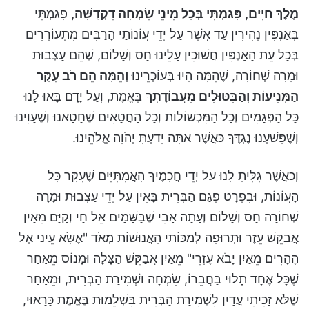
מֶלֶךְ חַיִּים, פָּגַמְתִּי בְּכָל מִינֵי שִׂמְחָה דִקְדֻשָּׁה,
פָּגַמְתִּי
בְּאַנְפִּין נְהִירִין עַד אֲשֶׁר עַל יְדֵי עֲוֹנוֹתַי הָרַבִּים מִתְעוֹרְרִים
בְּכָל עֵת הָאַנְפִּין חֲשׁוּכִין עָלֵינוּ חַס וְשָׁלוֹם, שֶׁהֵם עַצְבוּת
וּמָרָה שְׁחוֹרָה, שֶׁהֵמָּה הָיוּ בְּעוֹכְרֵינוּ
וְהֵמָּה הֵם רֹב עִקָּר
הַמְּנִיעוֹת וְהַבִּטּוּלִים מֵעֲבוֹדָתְךָ
בֶּאֱמֶת, וְעַל יָדָם בָּאוּ לָנוּ
כָּל הַפְּגָמִים וְכָל הַמִּכְשׁוֹלוֹת וְכָל הַחֲטָאִים שֶׁחָטָאנוּ וְשֶׁעָוִינוּ
וְשֶׁפָּשַׁעְנוּ נֶגְדֶּךָ כַּאֲשֶׁר אַתָּה יָדַעְתָּ יְהֹוָה אֱלֹהֵינוּ.
וְכַאֲשֶׁר גִּלִּיתָ לָנוּ עַל יְדֵי חֲכָמֶיךָ הָאֲמִתִּיִּים שֶׁעִקָּר כָּל
הָעֲוֹנוֹת, וּבִפְרָט פְּגַם הַבְּרִית בָּאִין עַל יְדֵי עַצְבוּת וּמָרָה
שְׁחוֹרָה חַס וְשָׁלוֹם וְעַתָּה אָבִי שֶׁבַּשָּׁמַיִם אֵל חַי וְקַיָּם מֵאַיִן
אֲבַקֵּשׁ עֵזֶר וּתְרוּפָה לְמַכּוֹתַי הָאֲנוּשׁוֹת מְאֹד "אֶשָּׂא עֵינַי אֶל
הֶהָרִים מֵאַיִן יָבֹא עֶזְרִי" מֵאַיִן אֲבַקֵּשׁ הַצָּלָה וּמָנוֹס מֵאַחַר
שֶׁכָּל אֶחָד תָּלוּי בַּחֲבֵרוֹ, שִׂמְחָה וּשְׁמִירַת הַבְּרִית, וּמֵאַחַר
שֶׁלֹּא זָכִיתִי עֲדַיִן לִשְׁמִירַת הַבְּרִית בִּשְׁלֵמוּת בֶּאֱמֶת כָּרָאוּי,