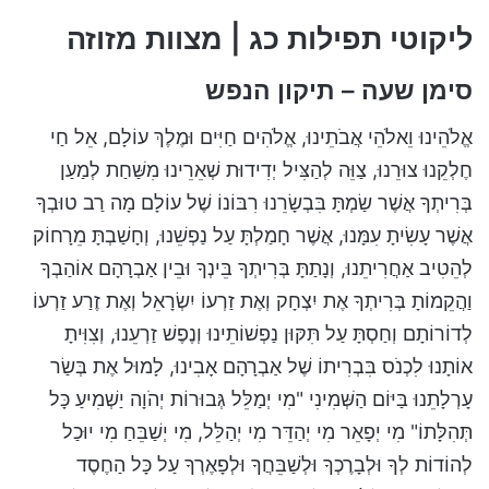
ליקוטי תפילות כג | מצוות מזוזה
סימן שעה – תיקון הנפש
אֱלֹהֵינוּ וֵאלֹהֵי אֲבֹתֵינוּ, אֱלֹהִים חַיִּים וּמֶלֶךְ עוֹלָם, אֵל חַי
חֶלְקֵנוּ צוּרֵנוּ, צַוֵּה לְהַצִּיל יְדִידוּת שְׁאֵרֵינוּ מִשַּׁחַת לְמַעַן
בְּרִיתְךָ אֲשֶׁר שַׂמְתָּ בִּבְשָׂרֵנוּ רִבּוֹנוֹ שֶׁל עוֹלָם מָה רַב טוּבְךָ
אֲשֶׁר עָשִׂיתָ עִמָּנוּ, אֲשֶׁר חָמַלְתָּ עַל נַפְשֵׁנוּ, וְחָשַׁבְתָּ מֵרָחוֹק
לְהֵטִיב אַחֲרִיתֵנוּ, וְנָתַתָּ בְּרִיתְךָ בֵּינְךָ וּבֵין אַבְרָהָם אוֹהַבְךָ
וַהֲקֵמוֹתָ בְּרִיתְךָ אֶת יִצְחָק וְאֶת זַרְעוֹ יִשְׂרָאֵל וְאֶת זֶרַע זַרְעוֹ
לְדוֹרוֹתָם וְחַסְתָּ עַל תִּקּוּן נַפְשׁוֹתֵינוּ וְנֶפֶשׁ זַרְעֵנוּ, וְצִוִּיתָ
אוֹתָנוּ לִכְנֹס בִּבְרִיתוֹ שֶׁל אַבְרָהָם אָבִינוּ, לָמוּל אֶת בְּשַׂר
עָרְלָתֵנוּ בַּיּוֹם הַשְּׁמִינִי "מִי יְמַלֵּל גְּבוּרוֹת יְהֹוָה יַשְׁמִיעַ כָּל
תְּהִלָּתוֹ" מִי יְפָאֵר מִי יְהַדֵּר מִי יְהַלֵּל, מִי יְשַׁבֵּחַ מִי יוּכַל
לְהוֹדוֹת לְךָ וּלְבָרֶכְךָ וּלְשַׁבֵּחֲךָ וּלְפָאֶרְךָ עַל כָּל הַחֶסֶד