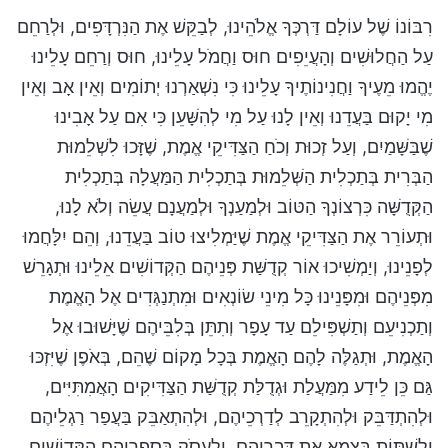
רִבּוֹנוֹ שֶׁל עוֹלָם דַּרְכְּךָ אֱלֹהֵינוּ, לְבַקֵּשׁ אֶת הַנִּרְדָּפִים, וּלְרַחֵם
עַל הַחֲלוּשִׁים וְהָעֲיֵפִים חוּס וַחֲמֹל עָלֵינוּ, חוּס וְרַחֵם עָלֵינוּ
יֶהֱמוּ מֵעֶיךָ וַחֲנִינוֹתֶיךָ עָלֵינוּ כִּי נִשְׁאַרְנוּ יְתוֹמִים וְאֵין אָב וְאֵין
מִי יָקוּם בַּעֲדֵנוּ וְאֵין לָנוּ עַל מִי לְהִשָּׁעֵן כִּי אִם עַל אָבִינוּ
שֶׁבַּשָּׁמַיִם, וְעַל זְכוּת וְכֹחַ הַצַּדִּיקֵי אֱמֶת, שֶׁזָּכוּ לִשְׁלֵמוּת
הַבְּרִית בְּתַכְלִית הַשְּׁלֵמוּת בְּתַכְלִית הַמַּעֲלָה בְּתַכְלִית
הַקְּדֻשָּׁה כִּרְצוֹנְךָ הַטּוֹב וּלְמַעַנְךָ וּלְמַעֲנָם עֲשֵׂה וְלֹא לָנוּ,
וּתְעוֹרֵר אֶת הַצַּדִּיקֵי אֱמֶת שֶׁיַּמְלִיצוּ טוֹב בַּעֲדֵנוּ, וְהֵם יִלָּחֲמוּ
לְפָנֵינוּ, וְיַמְשִׁיכוּ אוֹר קְדֻשַּׁת פְּנֵיהֶם הַקְּדוֹשִׁים אֵלֵינוּ וּתְגָרֵשׁ
מִפְּנֵיהֶם וּמִפָּנֵינוּ כָּל מִינֵי שׂוֹנְאִים וּמִתְנַגְּדִים אֶל הָאֱמֶת
וְתַכְנִיעֵם וְתַשְׁפִּילֵם עַד עָפָר וְתִתֵּן בְּלִבֵּיהֶם שֶׁיָּשׁוּבוּ אֶל
הָאֱמֶת, וּתְגַלֶּה לָהֶם הָאֱמֶת בְּכָל מָקוֹם שֶׁהֵם, בְּאֹפֶן שֶׁיִּזְכּוּ
גַּם כֵּן לֵידַע מִמַּעֲלַת וּגְדֻלַּת קְדֻשַּׁת הַצַּדִּיקִים הָאֲמִתִּיִּים,
וּלְהִתְדַּבֵּק וּלְהִתְקָרֵב לְדַרְכֵיהֶם, וּלְהִתְאַבֵּק בַּעֲפַר רַגְלֵיהֶם
וְלִשְׁתּוֹת בַּצָּמָא אֶת דִּבְרֵיהֶם, וְלַעֲסֹק בְּסִפְרֵיהֶם הַקְּדוֹשִׁים