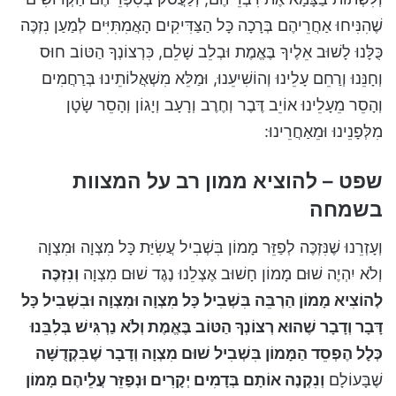
שֶׁהִנִּיחוּ אַחֲרֵיהֶם בְּרָכָה כָּל הַצַּדִּיקִים הָאֲמִתִּיִּים לְמַעַן נִזְכֶּה
כֻּלָּנוּ לָשׁוּב אֵלֶיךָ בֶּאֱמֶת וּבְלֵב שָׁלֵם, כִּרְצוֹנְךָ הַטּוֹב חוּס
וְחָנֵּנוּ וְרַחֵם עָלֵינוּ וְהוֹשִׁיעֵנוּ, וּמַלֵּא מִשְׁאֲלוֹתֵינוּ בְּרַחֲמִים
וְהָסֵר מֵעָלֵינוּ אוֹיֵב דֶּבֶר וְחֶרֶב וְרָעָב וְיָגוֹן וְהָסֵר שָׂטָן
מִלְּפָנֵינוּ וּמֵאַחֲרֵינוּ:
שפט – להוציא ממון רב על המצוות
בשמחה
וְעָזְרֵנוּ שֶׁנִּזְכֶּה לְפַזֵּר מָמוֹן בִּשְׁבִיל עֲשִׂיַּת כָּל מִצְוָה וּמִצְוָה
וְלֹא יִהְיֶה שׁוּם מָמוֹן חָשׁוּב אֶצְלֵנוּ נֶגֶד שׁוּם מִצְוָה
וְנִזְכֶּה
לְהוֹצִיא מָמוֹן הַרְבֵּה בִּשְׁבִיל כָּל מִצְוָה וּמִצְוָה וּבִשְׁבִיל כָּל
דָּבָר וְדָבָר שֶׁהוּא רְצוֹנְךָ הַטּוֹב בֶּאֱמֶת וְלֹא נַרְגִּישׁ בְּלִבֵּנוּ
כְּלָל הֶפְסֵד הַמָּמוֹן בִּשְׁבִיל שׁוּם מִצְוָה וְדָבָר שֶׁבִּקְדֻשָּׁה
שֶׁבָּעוֹלָם
וְנִקְנֶה אוֹתָם בְּדָמִים יְקָרִים וּנְפַזֵּר עֲלֵיהֶם מָמוֹן