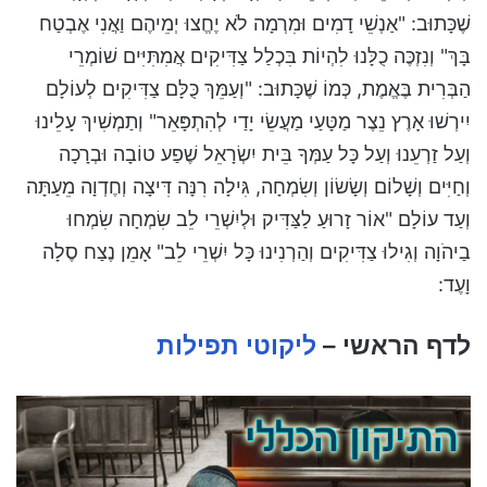
שֶׁכָּתוּב: "אַנְשֵׁי דָמִים וּמִרְמָה לֹא יֶחֱצוּ יְמֵיהֶם וַאֲנִי אֶבְטַח
בָּךְ" וְנִזְכֶּה כֻלָּנוּ לִהְיוֹת בִּכְלַל צַדִּיקִים אֲמִתִּיִּים שׁוֹמְרֵי
הַבְּרִית בֶּאֱמֶת, כְּמוֹ שֶׁכָּתוּב: "וְעַמֵּךְ כֻּלָּם צַדִּיקִים לְעוֹלָם
יִירְשׁוּ אָרֶץ נֵצֶר מַטָּעַי מַעֲשֵׂי יָדַי לְהִתְפָּאֵר" וְתַמְשִׁיךְ עָלֵינוּ
וְעַל זַרְעֵנוּ וְעַל כָּל עַמְּךָ בֵּית יִשְׂרָאֵל שֶׁפַע טוֹבָה וּבְרָכָה
וְחַיִּים וְשָׁלוֹם וְשָׂשׂוֹן וְשִׂמְחָה, גִּילָה רִנָּה דִּיצָה וְחֶדְוָה מֵעַתָּה
וְעַד עוֹלָם "אוֹר זָרוּעַ לַצַּדִּיק וּלְיִשְׁרֵי לֵב שִׂמְחָה שִׂמְחוּ
בַיהֹוָה וְגִילוּ צַדִּיקִים וְהַרְנִינוּ כָּל יִשְׁרֵי לֵב" אָמֵן נֶצַח סֶלָה
וָעֶד:
לדף הראשי –
ליקוטי תפילות