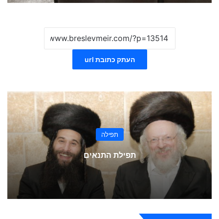
העתק כתובת url
תפילה
תפילת התנאים