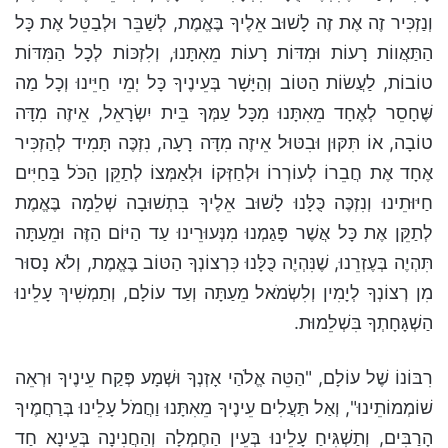
וְנַזְכִּיר זֶה אֶת זֶה לָשׁוּב אֵלֶיךָ בֶּאֱמֶת, לְשַׁבֵּר וּלְבַטֵּל אֶת כָּל
הַתַּאֲווֹת רָעוֹת וּמִדּוֹת רָעוֹת מֵאִתָּנוּ, וְלִזְכּוֹת לְכָל הַמִּדּוֹת
טוֹבוֹת, לַעֲשׂוֹת הַטּוֹב וְהַיָּשָׁר בְּעֵינֶיךָ כָּל יְמֵי חַיֵּינוּ וְכָל מַה
שֶּׁחָסֵר לְאֶחָד מֵאִתָּנוּ מִכָּל עַמְּךָ בֵּית יִשְׂרָאֵל, אֵיזֶה מִדָּה
טוֹבָה, אוֹ תִּקּוּן וּבִטּוּל אֵיזֶה מִדָּה רָעָה, נִזְכֶּה תָּמִיד לְהַזְכִּיר
אֶחָד אֶת חֲבֵרוֹ לְעוֹרְרוֹ וּלְחַזְּקוֹ וּלְאַמְּצוֹ לְתַקֵּן הַכֹּל בַּחַיִּים
חַיּוּתֵינוּ וְנִזְכֶּה כֻּלָּנוּ לָשׁוּב אֵלֶיךָ בִּתְשׁוּבָה שְׁלֵמָה בֶּאֱמֶת
לְתַקֵּן אֶת כָּל אֲשֶׁר פָּגַמְנוּ מִנְּעוּרֵינוּ עַד הַיּוֹם הַזֶּה וּמֵעַתָּה
תִּהְיֶה בְּעֶזְרֵנוּ, שֶׁנִּהְיֶה כֻּלָּנוּ כִּרְצוֹנְךָ הַטּוֹב בֶּאֱמֶת, וְלֹא נָסוּר
מִן רְצוֹנְךָ לְיָמִין וְלִשְׂמֹאל מֵעַתָּה וְעַד עוֹלָם, וְתַמְשִׁיךְ עָלֵינוּ
הַשְׁגָּחָתְךָ בִּשְׁלֵמוּת.
רִבּוֹנוֹ שֶׁל עוֹלָם, "הַטֵּה אֱלֹהַי אָזְנְךָ וּשְׁמָע פְּקַח עֵינֶיךָ וּרְאֵה
שׁוֹמְמוֹתֵינוּ", וְאַל תַּעֲלִים עֵינֶיךָ מֵאִתָּנוּ וַחֲמֹל עָלֵינוּ בְּרַחֲמֶיךָ
הָרַבִּים, וְתַשְׁגִּיחַ עָלֵינוּ בְּעֵין הַחֶמְלָה וְהַחֲנִינָה בְּעֵינָא חַד