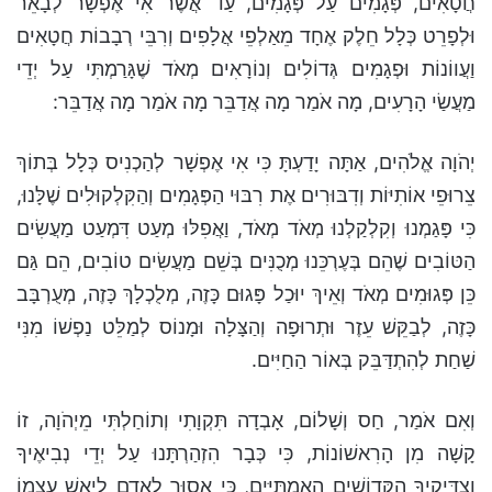
חֲטָאִים, פְּגָמִים עַל פְּגָמִים, עַד אֲשֶׁר אִי אֶפְשָׁר לְבָאֵר
וּלְפָרֵט כְּלָל חֵלֶק אֶחָד מֵאַלְפֵי אֲלָפִים וְרִבֵּי רְבָבוֹת חֲטָאִים
וַעֲווֹנוֹת וּפְגָמִים גְּדוֹלִים וְנוֹרָאִים מְאֹד שֶׁגָּרַמְתִּי עַל יְדֵי
מַעֲשַׂי הָרָעִים, מָה אֹמַר מָה אֲדַבֵּר מָה אֹמַר מָה אֲדַבֵּר:
יְהֹוָה אֱלֹהִים, אַתָּה יָדַעְתָּ כִּי אִי אֶפְשָׁר לְהַכְנִיס כְּלָל בְּתוֹךְ
צֵרוּפֵי אוֹתִיּוֹת וְדִבּוּרִים אֶת רִבּוּי הַפְּגָמִים וְהַקִּלְקוּלִים שֶׁלָּנוּ,
כִּי פָּגַמְנוּ וְקִלְקַלְנוּ מְאֹד מְאֹד, וַאֲפִלּוּ מְעַט דִּמְעַט מַעֲשִׂים
הַטּוֹבִים שֶׁהֵם בְּעֶרְכֵּנוּ מְכֻנִּים בְּשֵׁם מַעֲשִׂים טוֹבִים, הֵם גַּם
כֵּן פְּגוּמִים מְאֹד וְאֵיךְ יוּכַל פָּגוּם כָּזֶה, מְלֻכְלָךְ כָּזֶה, מְעֻרְבָּב
כָּזֶה, לְבַקֵּשׁ עֵזֶר וּתְרוּפָה וְהַצָּלָה וּמָנוֹס לְמַלֵּט נַפְשׁוֹ מִנִּי
שַׁחַת לְהִתְדַּבֵּק בְּאוֹר הַחַיִּים.
וְאִם אֹמַר, חַס וְשָׁלוֹם, אָבְדָה תִּקְוָתִי וְתוֹחַלְתִּי מֵיְהֹוָה, זוֹ
קָשָׁה מִן הָרִאשׁוֹנוֹת, כִּי כְּבָר הִזְהַרְתָּנוּ עַל יְדֵי נְבִיאֶיךָ
וְצַדִּיקֶיךָ הַקְּדוֹשִׁים הָאֲמִתִּיִּים, כִּי אָסוּר לָאָדָם לְיַאֵשׁ עַצְמוֹ