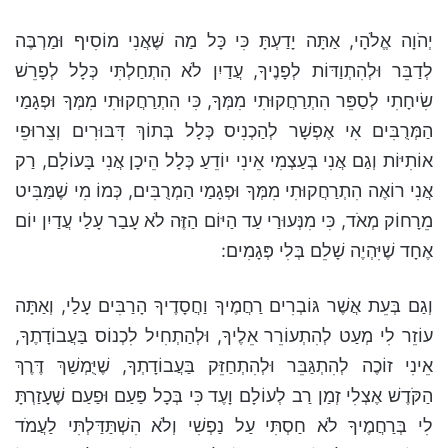
יְהֹוָה אֱלֹהָי, אַתָּה יָדַעְתָּ כִּי כָּל מַה שֶּׁאֲנִי מוֹסִיף וּמַרְבֶּה
לְדַבֵּר וּלְהִתְוַדּוֹת לְפָנֶיךָ, עֲדַיִן לֹא הִתְחַלְתִּי כְּלָל לְפָרֵשׁ
שִׂיחָתִי לְסַפֵּר הִתְרַחֲקוּתִי מִמְּךָ, כִּי הִתְרַחֲקוּתִי מִמְּךָ וּפְגָמַי
הַמְּרֻבִּים אִי אֶפְשָׁר לְהַכְנִיס כְּלָל בְּתוֹךְ דִּבּוּרִים וְצֵרוּפֵי
אוֹתִיּוֹת וְגַם אֲנִי בְּעַצְמִי אֵינִי יוֹדֵעַ כְּלָל הֵיכָן אֲנִי בָּעוֹלָם, רַק
אֲנִי רוֹאֶה הִתְרַחֲקוּתִי מִמְּךָ וּפְגָמַי הַמְרֻבִּים, כְּמוֹ מִי שֶׁמַּבִּיט
מֵרָחוֹק מְאֹד, כִּי מִנְּעוּרַי עַד הַיּוֹם הַזֶּה לֹא עָבַר עָלַי עֲדַיִן יוֹם
אֶחָד שֶׁיִּהְיֶה שָׁלֵם בְּלִי פְּגָמִים:
וְגַם בְּעֵת אֲשֶׁר גּוֹבְרִים רַחֲמֶיךָ וַחֲסָדֶיךָ הָרַבִּים עָלַי, וְאַתָּה
עוֹזֵר לִי מְעַט לְהִתְעוֹרֵר אֵלֶיךָ, וּלְהַתְחִיל לִכְנוֹס בַּעֲבוֹדָתֶךָ,
אֵינִי זוֹכֶה לְהִתְגַּבֵּר וּלְהִתְחַזֵּק בַּעֲבוֹדָתְךָ, שֶׁיֻּמְשַׁךְ דֶּרֶךְ
הַקֹּדֶשׁ אֶצְלִי זְמַן רַב לְעוֹלָם וָעֶד כִּי בְּכָל פַּעַם וּפַעַם שֶׁעָזַרְתָּ
לִי בְּרַחֲמֶיךָ לֹא חַסְתִּי עַל נַפְשִׁי וְלֹא הִשְׁתַּדַּלְתִּי לַעֲמֹד