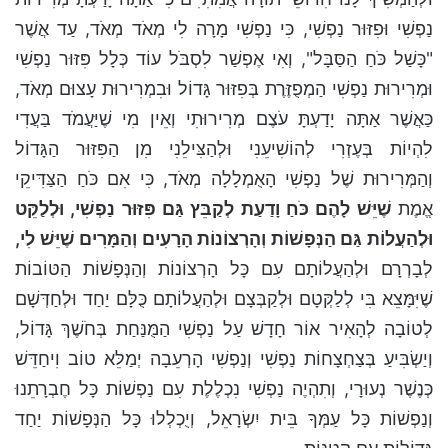
נַפְשִׁי וּפִזּוּר נַפְשִׁי, כִּי נַפְשִׁי מָרָה לִי מְאֹד מְאֹד, עַד אֲשֶׁר
"כָּשַׁל כֹּחַ הַסַּבָּל", וְאִי אֶפְשַׁר לִסְבֹּל עוֹד כְּלָל פִּזּוּר נַפְשִׁי
וּמְרִירוּת נַפְשִׁי הַמְפֻזֶּרֶת בְּפִזּוּר גָּדוֹל וּבִמְרִירוּת עָצוּם מְאֹד,
כַּאֲשֶׁר אַתָּה יָדַעְתָּ עֹצֶם מְרִירוּתִי וְאֵין מִי שֶׁיַּעֲמֹד בַּעֲדִי
לִהְיוֹת בְּעֶזְרִי לְהוֹשִׁיעֵנִי וּלְהַצִּילֵנִי מִן הַפִּזּוּר הַגָּדוֹל
וְהַמְּרִירוּת שֶׁל נַפְשִׁי הָאֻמְלָלָה מְאֹד, כִּי אִם כֹּחַ הַצַּדִּיקֵי
אֱמֶת
שֶׁיֵּשׁ לָהֶם כֹּחַ וָדַעַת לְקַבֵּץ גַּם פִּזּוּר נַפְשִׁי, וּלְלַקֵּט
וּלְהַעֲלוֹת גַּם הַנְּפָשׁוֹת וְהָרְצוֹנוֹת הָרָעִים וְהַמָּרִים שֶׁיֵּשׁ לִי,
לְבָרְרָם וּלְהַעֲלוֹתָם עִם כָּל הָרְצוֹנוֹת וְהַנְּפָשׁוֹת הַטּוֹבוֹת
שֶׁיִּמָּצֵא בִּי לְלַקְּטָם וּלְקַבְּצָם וּלְהַעֲלוֹתָם כֻּלָּם יַחַד וּלְחַדְּשָׁם
לְטוֹבָה לְהָאִיר אוֹר חָדָשׁ עַל נַפְשִׁי הַמֻּנַּחַת בְּחֹשֶׁךְ גָּדוֹל,
וְיַשְׂבִּיעַ בְּצַחְצָחוֹת נַפְשִׁי וְנַפְשִׁי הָרְעֵבָה יְמַלֵּא טוֹב וִיחַדֵּשׁ
כְּנֶשֶׁר נְעוּרָי, וְתִהְיֶה נַפְשִׁי נִכְלֶלֶת עִם נַפְשׁוֹת כָּל חֶבְרָתֵנוּ
וְנַפְשׁוֹת כָּל עַמְּךָ בֵּית יִשְׂרָאֵל, וְיֻכְלְלוּ כָּל הַנְּפָשׁוֹת יַחַד