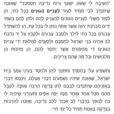
"הָשִׁיבָה לִּי שְׂשׂוֹן יִשְׁעֶךָ וְרוּחַ נְדִיבָה תִסְמְכֵנִי" שֶׁאֶזְכֶּה
שֶׁיִּתְנַדֵּב לִבִּי תָּמִיד לַעֲזֹר
לַעֲנִיִּים הֲגוּנִים
בְּכָל כֹּחִי, הֵן
לְפַזֵּר מִשֶּׁלִּי לַעֲנִיִּים הֲגוּנִים לְהַעֲנִיק לָהֶם וְלִתֵּן לָהֶם בִּשְׁתֵּי
יָדַיִם מִבִּרְכַּת יְהֹוָה אֲשֶׁר אַתָּה נוֹתֵן לִי בְּכָל עֵת, הֵן לְהִשְׁתַּדֵּל
עֲבוּרָם בְּכָל כֹּחִי לֵילֵךְ וּלְסַבֵּב עֲבוּרָם וּלְקַבֵּץ עַל יָד נִדְבַת
לֵב אַחֵינוּ בְּנֵי יִשְׂרָאֵל לְתָמְכָם וּלְסַעֲדָם לְמַלֹּאת יְדֵי עֲנִיִּים
הֲגוּנִים דֵּי מַחְסוֹרָם אֲשֶׁר יֶחְסַר לָהֶם, הֵן מְזוֹנוֹת הֵן
מַלְבּוּשִׁים וְכָל מַה שֶּׁהֵם צְרִיכִים.
וְתַשְׁפִּיעַ עָלַי בְּחַסְדְּךָ וְתִתְּנֵנִי לְחֵן וּלְחֶסֶד בְּעֵינֵי עַמְּךָ בֵּית
יִשְׂרָאֵל, שֶׁאֶזְכֶּה שֶׁיִּהְיוּ נִשְׁמָעִים דְּבָרַי אֶצְלָם, וְיִכָּנְסוּ דְּבָרַי
בְּאָזְנֵיהֶם שֶׁיִּתְנַדְּבוּ לְבָבָם לִתֵּן צְדָקָה הַרְבֵּה וְאֶזְכֶּה לְקַבֵּל
מֵהֶם מִכָּל אֶחָד וְאֶחָד מָנָה יָפָה אַפָּיִם וְתַעַזְרֵנִי שֶׁיִּהְיֶה לִי
כֹּחַ לַהֲפֹךְ בִּדְבָרַי לֵב אַכְזָר לְלֵב נְדִיבָה, וְאֶזְכֶּה לְהַרְבּוֹת
בִּצְדָקָה בֶּאֱמֶת תָּמִיד כָּל יְמֵי חַיָּי: