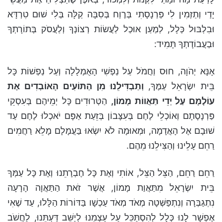
יָדַי וְתַזְמִין לִי פַּרְנָסָתִי בְּרֶוַח בְּסִבָּה קַלָּה בְּלִי שׁוּם טִרְדָּא
וּבִלְבּוּל כְּלָל, לְמַעַן אוּכַל לַעֲשׂוֹת רְצוֹנְךָ וְלַעֲסֹק בְּתוֹרָתְךָ
וּבַעֲבוֹדָתְךָ תָּמִיד:
אָנָּא יְהֹוָה, חוּס וַחֲמֹל עַל נַפְשִׁי הָאֻמְלָלָה וְעַל נַפְשׁוֹת כָּל
בֵּית יִשְׂרָאֵל עַמֶּךָ,
וְתַבְדִּילֵנוּ מִן הַתּוֹעִים הָאוֹבְדִים אֶת
עוֹלָמָם עַל יְדֵי תַּאֲווֹת מָמוֹן,
הַטְּרוּדִים כָּל יְמֵיהֶם בְּעִסְקֵי
פַּרְנָסָתָם וְאוֹכְלֵי לֶחֶם בְּעִצָּבוֹן בְּזֵעַת אַפָּם יֹאכְלוּ לֶחֶם עַד
שׁוּבָם אֶל הָאֲדָמָה, וּמְאוּמָה לֹא יִשְׂאוּ בַּעֲמָלָם מָלֵא רַחֲמִים
רַחֵם עָלֵינוּ וְהַצִּילֵנוּ מֵהֶם.
רַחֵם רַחֵם, הַצֵּל הַצֵּל, אוֹתִי וְאֶת כָּל חֶבְרָתֵנוּ וְאֶת כָּל עַמְּךָ
בֵּית יִשְׂרָאֵל מִתַּאֲוַת מָמוֹן, אֲשֶׁר זֹאת הַתַּאֲוָה הָרָעָה
נִתְגַבְּרָה וְנִתְפַּשְּׁטָה מְאֹד מְאֹד עַכְשָׁו בַּדּוֹרוֹת הַלָּלוּ, עַד שֶׁאִי
אֶפְשָׁר לָנוּ כְּלָל לְהִסְתַּכֵּל עַל עַצְמֵנוּ לְיַשֵּׁב דַּעְתֵּנוּ, לַחֲשֹׁב