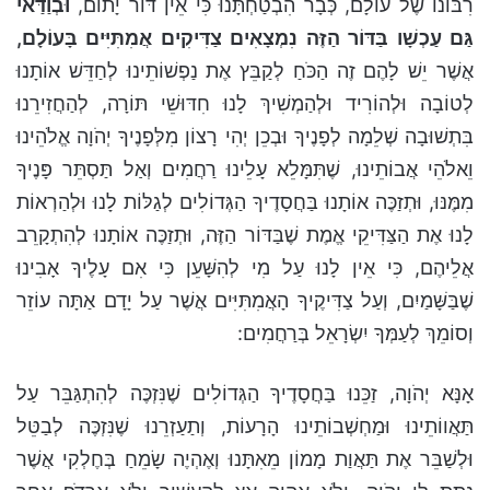
רִבּוֹנוֹ שֶׁל עוֹלָם, כְּבָר הִבְטַחְתָּנוּ כִּי אֵין דּוֹר יָתוֹם,
וּבְוַדַּאי
גַּם עַכְשָׁו בַּדּוֹר הַזֶּה נִמְצָאִים צַדִּיקִים אֲמִתִּיִּים בָּעוֹלָם,
אֲשֶׁר יֵשׁ לָהֶם זֶה הַכֹּחַ לְקַבֵּץ אֶת נַפְשׁוֹתֵינוּ לְחַדֵּשׁ אוֹתָנוּ
לְטוֹבָה וּלְהוֹרִיד וּלְהַמְשִׁיךְ לָנוּ חִדּוּשֵׁי תּוֹרָה, לְהַחֲזִירֵנוּ
בִּתְשׁוּבָה שְׁלֵמָה לְפָנֶיךָ וּבְכֵן יְהִי רָצוֹן מִלְּפָנֶיךָ יְהֹוָה אֱלֹהֵינוּ
וֵאלֹהֵי אֲבוֹתֵינוּ, שֶׁתִּמָּלֵא עָלֵינוּ רַחֲמִים וְאַל תַּסְתֵּר פָּנֶיךָ
מִמֶּנּוּ, וּתְזַכֶּה אוֹתָנוּ בַּחֲסָדֶיךָ הַגְּדוֹלִים לְגַלּוֹת לָנוּ וּלְהַרְאוֹת
לָנוּ אֶת הַצַּדִּיקֵי אֱמֶת שֶׁבַּדּוֹר הַזֶּה, וּתְזַכֶּה אוֹתָנוּ לְהִתְקָרֵב
אֲלֵיהֶם, כִּי אֵין לָנוּ עַל מִי לְהִשָּׁעֵן כִּי אִם עָלֶיךָ אָבִינוּ
שֶׁבַּשָּׁמַיִם, וְעַל צַדִּיקֶיךָ הָאֲמִתִּיִּים אֲשֶׁר עַל יָדָם אַתָּה עוֹזֵר
וְסוֹמֵךְ לְעַמְּךָ יִשְׂרָאֵל בְּרַחֲמִים:
אָנָּא יְהֹוָה, זַכֵּנוּ בַּחֲסָדֶיךָ הַגְּדוֹלִים שֶׁנִּזְכֶּה לְהִתְגַּבֵּר עַל
תַּאֲווֹתֵינוּ וּמַחְשְׁבוֹתֵינוּ הָרָעוֹת, וְתַעַזְרֵנוּ שֶׁנִּזְכֶּה לְבַטֵּל
וּלְשַׁבֵּר אֶת תַּאֲוַת מָמוֹן מֵאִתָּנוּ וְאֶהְיֶה שָׂמֵחַ בְּחֶלְקִי אֲשֶׁר