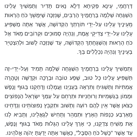
דְּרַחֲמֵי, עֵינָא פְּקִיחָא דְּלָא נָאִים תָּדִיר וְתַמְשִׁיךְ עָלֵינוּ
הַשְׁגָּחָה שְׁלֵמָה בְּרַחֲמֶיךָ הָרַבִּים, שֶׁנִּזְכֶּה שֶׁיִּמָּשֵׁךְ כֹּחַ הָרְאוּת
מֵעֵינֶיךָ עָלֵינוּ עַל-יְדֵי תּוֹרָתְךָ הַקְּדוֹשָׁה, אֲשֶׁר אַתָּה מַשְׁפִּיעַ
עָלֵינוּ עַל-יְדֵי צַדִּיקֵי אֱמֶת, וְנִהְיֶה סְמוּכִים וּקְרוֹבִים מְאֹד אֶל
כֹּחַ הָרְאוּת וְהַשְׁגָּחָתְךָ הַקְּדוֹשָׁה, עַד שֶׁנִּזְכֶּה לָשׁוּב וּלְהִצְטַיֵּר
בְּעֵינֶיךָ וְנִהְיֶה נִכְלָלִים בְּךָ.
וְתַמְשִׁיךְ עָלֵינוּ בְּרַחֲמֶיךָ הַשְׁגָּחָה שְׁלֵמָה תָּמִיד וְעַל-יְדֵי-זֶה
תַּשְׁפִּיעַ עָלֵינוּ כָּל טוּב, שֶׁפַע טוֹבָה וּבְרָכָה וּקְדֻשָּׁה וְטָהֳרָה
אֲמִתִּיּוֹת וְתַשְׁגִּיחַ וְתִרְאֶה בְּעָנְיֵנוּ וַעֲמָלֵנוּ וְדָחְקֵנוּ בְּגוּף וָנֶפֶשׁ
וּמָמוֹן בְּגַשְׁמִיּוּת וְרוּחָנִיּוּת וּתְרַחֵם עַל עַמְּךָ יִשְׂרָאֵל הַנְּפוֹצִים
כַּצֹּאן אֲשֶׁר אֵין לָהֶם רוֹעֶה וְתָשׁוּב וּתְקַבֵּץ נְפוּצוֹתֵינוּ וְנִדָּחֵינוּ
מֵאַרְבַּע כַּנְפוֹת הָאָרֶץ וּתְמַהֵר וְתָחִישׁ לְגָאֳלֵינוּ, וְתָבִיא לָנוּ
אֶת מְשִׁיחַ צִדְקֵנוּ, כִּי אָרַךְ עָלֵינוּ הַגָּלוּת מְאֹד בְּגּוּף וָנֶפֶשׁ,
עַד אֲשֶׁר "כָּשַׁל כֹּחַ הַסַּבָּל", כַּאֲשֶׁר אַתָּה יָדַעְתָּ יְהֹוָה אֱלֹהֵינוּ.