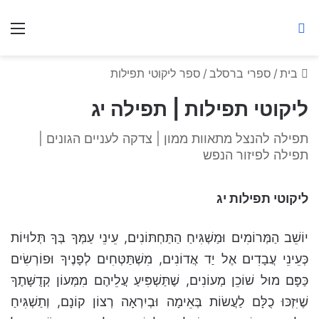
ברסלב מאיר ע"ר
חיפוש באתר
תפ
בית
/
ספרי ברסלב
/
ספר ליקוטי תפילות
ליקוטי תפילות | תפילה יג
תפילה להנצל מתאוות ממון | צדקה לעניים הגונים |
תפילה לפיזור הנפש
ליקוטי תפילות יג
יוֹשֵׁב הַמְּרוֹמִים וּמַשְׁגִּיחַ הַתַּחְתּוֹנִים, עֵינֵי עַמְּךָ בְּךָ תְּלוּיוֹת
כְּעֵינֵי עֲבָדִים אֶל יַד אֲדוֹנִים, מִשְׁתַּטְּחִים לְפָנֶיךָ וּפוֹרְשִׂים
כַּפָּם מוּל שׁוֹכֵן מְעוֹנִים, שֶׁתַּשְׁפִּיעַ עֲלֵיהֶם מִמְּעוֹן קְדֻשָּׁתֶךָ
שֶׁיִּזְכּוּ כֻלָּם לַעֲשׂוֹת בְּאֵימָה וּבְיִרְאָה רְצוֹן קוֹנָם, וְתַשְׁגִּיחַ