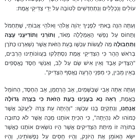
עוֹלִים וְנִכְלָלִים וְנִתְחַדְּשִׁים לְטוֹבָה עַל יְדֵי צַדִּיקֵי אֱמֶת:
וְעַתָּה הִנֵּה בָּאתִי לְפָנֶיךָ יְהֹוָה אֱלֹהַי וֵאלֹהֵי אֲבוֹתַי, שֶׁתַּחְמֹל
וְתָחוֹס עַל נַפְשִׁי הָאֻמְלָלָה מְאֹד,
וְתוֹרֵנִי וְתוֹדִיעֵנִי עֵצָה
וְתַחְבּוּלָה
מַה לַּעֲשׂוֹת עַכְשָׁו בָּעֵת הַזֹּאת אֲשֶׁר נִשְׁאַרְנוּ כַּתֹּרֶן
בְּרֹאשׁ הָהָר כִּי הַצַּדִּיקֵי אֱמֶת נִסְתַּלְּקוּ בַּעֲווֹנוֹתֵינוּ הָרַבִּים,
"הַצַּדִּיק אָבָד וְאֵין אִישׁ שָׂם עַל לֵב, וְאַנְשֵׁי חֶסֶד נֶאֱסָפִים
בְּאֵין מֵבִין, כִּי מִפְּנֵי הָרָעָה נֶאֱסַף הַצַּדִּיק".
וְעַתָּה אַתָּה אָבִי שֶׁבַּשָּׁמַיִם, אָב הָרַחֲמָן, אָב הַחֶסֶד, הַחוֹמֵל
בֶּאֱמֶת,
רְאֵה נָא בְעָנְיֵנוּ בָּעֵת הַזֹּאת כִּי בְּצָרָה גְדוֹלָה
אֲנָחְנוּ,
וְנִתְקַיֵּם בָּנוּ עַכְשָׁו: "וְהָיְתָה עֵת צָרָה לְיַעֲקֹב אֲשֶׁר
כָּמוֹהוּ לֹא נִהְיָתָה", כִּי הִכִּיתָ אוֹתָנוּ מַכָּה אֲשֶׁר לֹא כְּתוּבָה
בַּתּוֹרָה זוֹ מִיתַת הַצַּדִּיקִים אֲשֶׁר הָיוּ נוֹשְׂאִים אוֹתָנוּ כַּאֲשֶׁר
יִשָּׂא הָאוֹמֵן אֶת הַיּוֹנֵק, וְהָיוּ חָסִים עַל נַפְשׁוֹתֵינוּ, וְהָיוּ