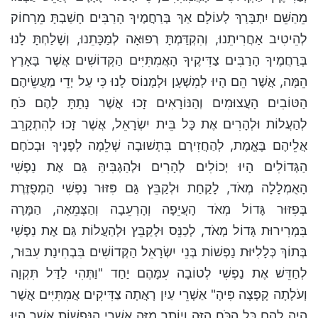
מֵהַשֵּׁם יִתְבָּרַךְ לְעוֹלָם אַךְ בְּרַחֲמֶיךָ הָרַבִּים חָשַׁבְתָּ מֵרָחוֹק
לְהֵיטִיב אַחֲרִיתֵנוּ, וְהִקְדַּמְתָּ רְפוּאָה לְמַכָּתֵנוּ, וְשָׁלַחְתָּ לָנוּ
בְּרַחֲמֶיךָ הָרַבִּים צַדִּיקֶיךָ הָאֲמִתִּיִּים הַקְּדוֹשִׁים אֲשֶׁר בָּאָרֶץ
הֵמָּה, אֲשֶׁר הֵם הָיוּ לְמִשְׁעָן וּלְמָנוֹס לָנוּ כִּי עַל יְדֵי מַעֲשֵׂיהֶם
הַטּוֹבִים הָעֲצוּמִים וְהַנּוֹרָאִים זָכוּ אֲשֶׁר נָתַתָּ לָהֶם כֹּחַ
לְהַעֲלוֹת וּלְהָרִים אֶת כָּל בֵּית יִשְׂרָאֵל, אֲשֶׁר זָכוּ לְהִתְקָרֵב
אֲלֵיהֶם בֶּאֱמֶת, לְהַחֲזִירָם בִּתְשׁוּבָה שְׁלֵמָה לְפָנֶיךָ וּבְכֹחָם
הַגְּדוֹלִים הָיוּ יְכוֹלִים לְהָרִים וּלְהַגְבִּיהַּ גַּם אֶת נַפְשִׁי
הָאֻמְלָלָה מְאֹד, לָקַחַת וּלְקַבֵּץ גַּם פִּזּוּר נַפְשִׁי הַמְפֻזֶּרֶת
בְּפִזּוּר גָּדוֹל מְאֹד הָעֲיֵפָה וְהָרְעֵבָה וְהַצְּמֵאָה, הַמָּרָה
בִּמְרִירוּת גָּדוֹל מְאֹד, לְכַנֵּס וּלְקַבֵּץ וּלְהַעֲלוֹת גַּם אֶת נַפְשִׁי
בְּתוֹךְ כְּלָלִיּוּת נַפְשׁוֹת בְּנֵי יִשְׂרָאֵל הַקְּדוֹשִׁים בִּבְחִינַת עִבּוּר,
לְחַדֵּשׁ אֶת נַפְשִׁי לְטוֹבָה עִמָּהֶם יַחַד "וַתְּהִי לַדַּל תִּקְוָה
וְעֹלָתָה קָפְצָה פִּיהָ" אַשְׁרֵי עַיִן רָאֲתָה צַדִּיקִים אֲמִתִּיִּים אֲשֶׁר
הָיָה לָהֶם כָּל הַכֹּחַ הַזֶּה וְיוֹתֵר מִזֶּה אַשְׁרֵי הַנְּפָשׁוֹת אֲשֶׁר הָיוּ