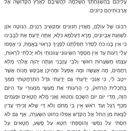
עֲלֵיהֶם בְּהַשְׁגָּחָתְךָ הַשְּׁלֵמָה לַהֲשִׁיבָם לְאֶרֶץ הַקְּדוֹשָׁה אֶל
אֲרֻבּוֹתֵיהֶם כַּיּוֹנִים.
רִבּוֹנוֹ שֶׁל עוֹלָם, מַאֲזִין חִנּוּנִים וּמַקְשִׁיב רְנָנִים, הַנּוֹטֶה אֹזֶן
לְשַׁוְעַת אֶבְיוֹנִים, מָרָא דְּעָלְמָא כֹּלָּא, אַתָּה יָדַעְתָּ אֶת לְבָבֵינוּ
כִּי אֵין בָּנוּ כֹּחַ לְסַדֵּר תְּפִלָּתֵנוּ לְפָנֶיךָ כָּרָאוּי בֶּאֱמֶת, כִּי אָפְפוּ
עָלַי רָעוֹת עַד אֵין מִסְפָּר הִשִּׂיגוּנִי עֲווֹנוֹתַי וְלֹא יָכֹלְתִּי לִרְאוֹת,
עָצְמוּ מִשַּׂעֲרוֹת רֹאשִׁי וְלִבִּי עֲזָבָנִי וְעַתָּה יְהֹוָה אֱלֹהַי מָלֵא
רַחֲמִים, מָה אֶעֱשֶׂה וּמָה אֶפְעָל וּמֵהֵיכָן אֲבַקֵּשׁ מָנוֹחַ אֲשֶׁר
יִיטַב לִי, כִּי אָנֹכִי יָדַעְתִּי גַּם יָדַעְתִּי גֹּדֶל הִתְרַחֲקוּתִי מִמְּךָ
בְּתַכְלִית הָרִחוּק, כִּי הֲרֵעוֹתִי אֶת מַעֲשַׂי מִנְּעוּרַי עַד הַיּוֹם
הַזֶּה, מִדֵּי יוֹם יוֹם הַשְׁכֵּם וַחֲטוֹא וַאֲנִי מָלֵא חֲטָאִים וּפְגָמִים
מִכַּף רֶגֶל וְעַד רֹאשׁ אֵין בִּי מְתֹם וְלֹא דַּי שֶׁלֹּא זָכִיתִי עֲדַיִן
לָצֵאת מִן הַחֹל אֶל הַקֹּדֶשׁ אֲפִלּוּ כְּחוּט הַשַּׂעְרָה, אַף גַּם לֹא
חַסְתִּי עַל נַפְשִׁי וְהוֹסַפְתִּי חֵטְא עַל פֶּשַׁע, חֲטָאִים עַל