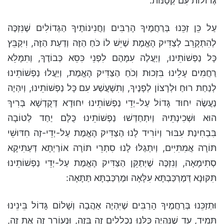
גְּדוֹלוֹת עִם קְטַנּוֹת.
עַל כֵּן זַכֵּנוּ בְּרַחֲמֶיךָ הָרַבִּים וַחֲנִינוֹתֶיךָ הַגְּדוֹלִים שֶׁנִּזְכֶּה
לְהִתְקָרֵב לְצַדִּיק הָאֱמֶת שֶׁיֵּשׁ לוֹ כֹּחַ הַזֶּה וְדַעַת הַזֶּה, וִיקַבֵּץ
כָּל נַפְשׁוֹתֵינוּ, וְיַעֲלֶה עִמָּהֶם לִפְנֵי כִּסֵּא כְּבוֹדֶךָ, וְתִמָּלֵא
רַחֲמִים עָלֵינוּ בִּזְכוּת וְכֹחַ הַצַּדִּיק הָאֱמֶת, וְיַעֲלוּ נַפְשׁוֹתֵינוּ
לְנַחַת רוּחַ וּלְרָצוֹן לְפָנֶיךָ, וְתִשָּׁעֲשַׁע עִם כָּל נַפְשׁוֹתֵינוּ, וְיִהְיֶה
נַעֲשֶׂה יִחוּד גָּדוֹל עַל-יְדֵי נַפְשׁוֹתֵינוּ יִחוּדָא דְּקֻדְשָׁא בְּרִיךְ
הוּא וּשְׁכִינְתֵּיהּ וְיִתְחַדְּשׁוּ נַפְשׁוֹתֵינוּ כֻּלָּם יַחַד לְטוֹבָה
בִּבְחִינַת עִבּוּר וְיוֹרִיד לָנוּ הַצַּדִּיק הָאֱמֶת עַל-יְדֵי-זֶה חִדּוּשֵׁי
תּוֹרָה אֲמִתִּיִּים, וְיִתְגַלּוּ לָנוּ סִתְרֵי תּוֹרָה אוֹרַיְתָא דְּעַתִּיקָא
סְתִימָאָה, וְנִזְכֶּה שֶׁיְּתַקֵּן הַצַּדִּיק הָאֱמֶת עַל-יְדֵי נַפְשׁוֹתֵינוּ
תִּקּוּנָא דְּמֶרְכַּבְתָּא עִלָּאָה וּמֶרְכַּבְתָּא תַּתָּאָה:
וּתְזַכֵּנוּ בְּרַחֲמֶיךָ הָרַבִּים שֶׁיִּהְיֶה אַהֲבָה וְשָׁלוֹם גָּדוֹל בֵּינֵינוּ
תָּמִיד, עַד שֶׁנִּהְיֶה כֻּלָּנוּ נִכְלָלִים זֶה בָּזֶה, וּנְעוֹרֵר זֶה אֶת זֶה,