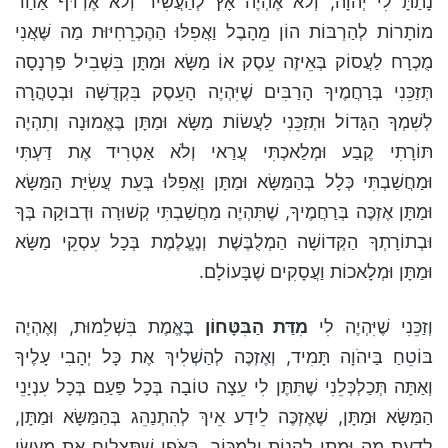
נָתַתָּ לִי יְהֹוָה, וְלֹא אֶהְיֶה אָץ לְהַעֲשִׁיר וְלֹא אֶרְדֹּף אַחַר
מוֹתָרוֹת לְהַרְבּוֹת הוֹן מֵהָבֶל וַאֲפִלּוּ הַהֶכְרֵחִיּוּת מַה שֶּׁאֲנִי
מֻכְרָח לַעֲסוֹק בְּאֵיזֶה עֵסֶק אוֹ מַשָּׂא וּמַתָּן בִּשְׁבִיל פַּרְנָסָה
תְּזַכֵּנִי בְּרַחֲמֶיךָ הָרַבִּים שֶׁיִּהְיֶה הָעֵסֶק בִּקְדֻשָּׁה וּבְטָהֳרָה
לְשִׁמְךָ הַגָּדוֹל וּתְזַכֵּנִי לַעֲשׂוֹת מַשָּׂא וּמַתָּן בֶּאֱמוּנָה וְתִהְיֶה
תּוֹרָתִי קֶבַע וּמְלַאכְתִּי עֲרַאי וְלֹא אַטְרִיד אֶת דַּעְתִּי
וּמַחֲשַׁבְתִּי כְּלָל בְּהַמַּשָּׂא וּמַתָּן וַאֲפִלּוּ בְּעֵת עֲשִׂיַּת הַמַּשָּׂא
וּמַתָּן אֶזְכֶּה בְּרַחֲמֶיךָ, שֶׁתִּהְיֶה מַחֲשַׁבְתִּי קְשׁוּרָה וּדְבוּקָה בְּךָ
וּבְתוֹרָתְךָ הַקְּדוֹשָׁה הַמְלֻבֶּשֶׁת וְנֶעֱלֶמֶת בְּכָל עִסְקֵי מַשָּׂא
וּמַתָּן וּמְלָאכוֹת וַעֲסָקִים שֶׁבָּעוֹלָם.
וְזַכֵּנִי שֶׁיִּהְיֶה לִי
מִדַּת הַבִּטָּחוֹן
בֶּאֱמֶת בִּשְׁלֵמוּת, וְאֶהְיֶה
בּוֹטֵחַ בַּיהֹוָה תָּמִיד, וְאֶזְכֶּה לְהַשְׁלִיךְ אֶת כָּל יְהָבִי עָלֶיךָ
וְאַתָּה תְּכַלְכְּלֵנִי שֶׁתִּתֶּן לִי עֵצָה טוֹבָה בְּכָל פַּעַם בְּכָל עִנְיָנֵי
הַמַּשָּׂא וּמַתָּן, שֶׁאֶזְכֶּה לֵידַע אֵיךְ לְהִתְנַהֵג בְּהַמַּשָּׂא וּמַתָּן,
לָדַעַת מָה וּמָתַי לִקְנוֹת וְלִמְכּוֹר, בְּאֹפֶן שֶׁתַּצְלִיחַ אֶת מַעֲשֵׂי