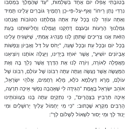
בְּטוֹבָתִי אֲפִלּוּ יוֹם אֶחָד בִּשְׁלֵמוּת, "עַד שֶׁהַמֶּלֶךְ בִּמְסִבּוֹ
נִרְדִּי נָתַן רֵיחוֹ" וְאַף-עַל-פִּי-כֵן רַחֲמֶיךָ גּוֹבְרִים עָלֵינוּ תָּמִיד
וְאַתָּה עוֹזֵר לָנוּ בְּכָל עֵת אַתָּה גְּמַלְתָּנוּ הַטּוֹבוֹת וַאֲנַחְנוּ
גְּמַלְנוּךָ הָרָעוֹת וּבְעֹצֶם דָּחְקֵנוּ וַעֲמָלֵנוּ וַחֲלִישׁוּתֵנוּ בָּעֵת
הַזֹּאת אָנוּ צְרִיכִים שֶׁתִּתֶּן לָנוּ מַנְהִיג אֲמִתִּי, שֶׁיַּשְׁגִּיחַ עָלֵינוּ
בְּכָל יוֹם וּבְכָל עֵת וּבְכָל שָׁעָה, "יָחֹס עַל דַּל וְאֶבְיוֹן וְנַפְשׁוֹת
אֶבְיוֹנִים יוֹשִׁיעַ", אֲשֶׁר יֹאחֵז בְּיָדֵינוּ, וְיַעֲלֶה אוֹתָנוּ וְיוֹצִיאֵנוּ
מֵאֲפֵלָה לְאוֹרָה, וְיוֹרֶה לָנוּ אֶת הַדֶּרֶךְ אֲשֶׁר נֵלֵךְ בָּהּ וְאֶת
הַמַּעֲשֶׂה אֲשֶׁר נַעֲשֶׂה וְעַתָּה עַתָּה רִבּוֹנוֹ שֶׁל עוֹלָם, רִבּוֹנוֹ שֶׁל
עוֹלָם, מָרָא דְעָלְמָא כֹּלָּא, מָלֵא רַחֲמִים, אֱלֹהֵי יִשְׂרָאֵל,
אוֹהֵב יִשְׂרָאֵל בֶּאֱמֶת "הַגִּידָה לִי שֶׁאָהֲבָה נַפְשִׁי אֵיכָה תִרְעֶה,
אֵיכָה תַּרְבִּיץ בַּצָּהֳרָיִם", כִּי נִתְקַיֵּם עַתָּה בָּנוּ בַּעֲווֹנוֹתֵינוּ
הָרַבִּים מִקְרָא שֶׁכָּתוּב: "כִּי מִי יַחְמוֹל עָלַיִךְ יְרוּשָׁלַיִם וּמִי
יָנוּד לָךְ וּמִי יָסוּר לִשְׁאוֹל לְשָׁלוֹם לָךְ":