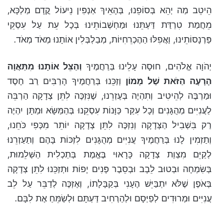
הֵיטֵב מַה יְהֵא בְּסוֹפֵנוּ, בְּהָאֵיךְ אַנְפִּין נֵיעוֹל קֳדָם מַלְכָּא,
מֵחֲמַת טִרְדַּת דַּעְתֵּנוּ וּמַחְשְׁבוֹתֵינוּ בְּכָל עֵת עַל עִסְקֵי
פַּרְנָסוֹתֵינוּ, וַאֲפִלּוּ הַהֶכְרֵחִיּוֹת, מְבַלְבְּלִין אוֹתָנוּ מְאֹד מְאֹד.
יְהֹוָה אֱלֹהִים, חוּסָה עָלֵינוּ בְּרַחֲמֶיךָ
וְהַצֵּל אוֹתָנוּ מִתַּאֲוָה
הָרָעָה הַזֹּאת שֶׁל מָמוֹן
וְזַכֵּנוּ בְּרַחֲמֶיךָ הָרַבִּים רַב חֶסֶד
וּמַרְבֶּה לְהֵיטִיב וְתִהְיֶה בְּעֶזְרֵנוּ, שֶׁנִּזְכֶּה לִתֵּן צְדָקָה הַרְבֵּה
לַעֲנִיִּים מְהֻגָּנִים וְכָל עִקַּר כַּוָּנוֹת עִסְקֵנוּ בְּהַמַּשָּׂא וּמַתָּן יִהְיֶה
רַק בִּשְׁבִיל הַצְּדָקָה וְנִזְכֶּה לִתֵּן צְדָקָה יוֹתֵר מִכְּפִי כֹּחֵנוּ,
וְתַזְמִין לָנוּ בְּרַחֲמֶיךָ עֲנִיִּים מְהֻגָּנִים לִזְכּוֹת בָּהֶם וְתַעַזְרֵנוּ
לְקַיֵּם מִצְוַת צְדָקָה כָּרָאוּי בֶּאֱמֶת בְּתַכְלִית הַשְּׁלֵמוּת,
בְּשִׂמְחָה וּבְטוּב לֵבָב וּבְסֵבֶר פָּנִים יָפוֹת וּתְזַכֵּנוּ לִתֵּן צְדָקָה
בְּאֹפֶן שֶׁלֹּא יִתְבַּיֵּשׁ הֶעָנִי בְּקַבָּלָתוֹ, וְאֶזְכֶּה לְדַבֵּר עַל לֵב
עֲנִיִּים וּמְרוּדִים לְפַיְּסָם וּלְהַרְחִיב דַּעְתָּם וּלְשַׂמֵּחַ אֶת לִבָּם.