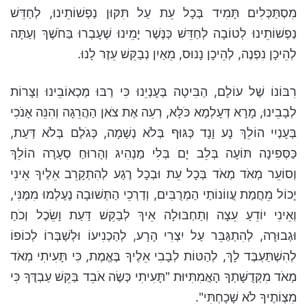
מִסְתַּכְּלִים תָּמִיד בְּכָל עֵת עַל תִּקּוּן נַפְשׁוֹתֵינוּ, לְחַדֵּשׁ
נַפְשׁוֹתֵינוּ לְטוֹבָה לְחַדֵּשׁ כְּנֶּשֶׁר יָמֵינוּ שֶׁעָבְרוּ בַּחֹשֶׁךְ וְעַתָּה
לְהֵיכָן נִפְנֶה, לְהֵיכָן נָנוּס, מֵאַיִן נְבַקֵּשׁ עֵזֶר לָנוּ.
רִבּוֹנוֹ שֶׁל עוֹלָם, הַבִּיטָה בְּעָנְיֵנוּ כִּי רַבּוּ מַכְאוֹבֵינוּ וְצָרוֹת
לְבָבֵינוּ, מָרָא דְּעָלְמָא כֹּלָּא, רְעֵה אֶת צֹאן הַהֲרֵגָה וְהִנֵּה אָנֹכִי
בְּעָנְיִי הוֹלֵךְ נָע וָנָד כְּגּוּף בְּלֹא נְשָׁמָה, כְּגֹלֶם בְּלֹא דַּעַת,
כַּסְּפִינָה תּוֹעָה בְּלֵב יָם בְּלִי מַנְהִיג וְהָרוּחַ סְעָרָה הוֹלֵךְ
וְסוֹעֵר מְאֹד מְאֹד בְּכָל עֵת וּבְכָל רֶגַע לְהִתְקָרֵב אֵלֶיךָ אֵינִי
יָכוֹל מֵחֲמַת עֲווֹנוֹתַי הַמְרֻבִּים, וְדַרְכֵי הַתְּשׁוּבָה נֶעֶלְמוּ מִמֶּנִּי,
וְאֵינִי יוֹדֵעַ עֵצָה וְתַחְבּוּלָה אֵיךְ לְבַקֵּשׁ דַּעַת וָשֵׂכֶל וְכֹחַ
וּגְבוּרָה, לְהִתְגַּבֵּר עַל יִצְרִי הָרָע, לְהַכְנִיעוֹ וּלְשַׁבְּרוֹ לְכוֹפוֹ
לְהִשְׁתַּעְבֶּד לָךְ, לְהַטּוֹת לְבָבִי אֵלֶיךָ בֶּאֱמֶת, כִּי תָּעִיתִי מְאֹד
מְאֹד מִקְּדֻשָּׁתְךָ הָאֲמִתִּיּוּת "תָּעִיתִי כְּשֶׂה אֹבֵד בַּקֵּשׁ עַבְדֶּךָ כִּי
מִצְוֹתֶיךָ לֹא שָׁכָחְתִּי".