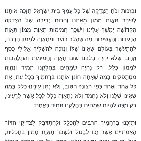
וּבִזְכוּת וְכֹחַ הַצְּדָקָה שֶׁל כָּל עַמְּךָ בֵּית יִשְׂרָאֵל תְּזַכֶּה אוֹתָנוּ
לְשַׁבֵּר תַּאֲוַת מָמוֹן מֵאִתָּנוּ וְהָרוּחַ נְדִיבָה שֶׁל הַצְּדָקָה
הַקְּדוֹשָׁה יֻמְשַׁךְ עָלֵינוּ וִישַׁכֵּךְ חֲמִימוּת תַּאֲוַת מָמוֹן תַּאֲוַת
הַנְּגִידוּת וְהָעֲשִׁירוּת מַה שֶּׁהַלֵּב בּוֹעֵר וּמִתְאַוֶּה לְמָמוֹן הַרְבֵּה,
לְהִתְעַשֵּׁר בְּעוֹלָם שֶׁאֵינוֹ שֶׁלּוֹ וְנִזְכֶּה לְהַשְׁלִיךְ אֱלִילֵי כֶּסֶף
וְזָהָב, שֶׁלֹּא יִהְיֶה בְּלִבֵּנוּ שׁוּם תַּאֲוָה וַחֲמִימוּת וְהִתְלַהֲבוּת
לְמָמוֹן כְּלָל, רַק נִהְיֶה שְׂמֵחִים בְּחֶלְקֵנוּ תָּמִיד וְנִהְיֶה
מִסְתַּפְּקִים בַּמֶּה שֶׁאַתָּה חוֹנֵן אוֹתָנוּ בְּרַחֲמֶיךָ בְּכָל עֵת, אֶת
כָּל אֶחָד וְאֶחָד כְּפִי רְצוֹנְךָ הַטּוֹב, וְלֹא נִתֵּן עֵינֵינוּ כְּלָל בְּמַה
שֶּׁאֵינוֹ שֶׁלָּנוּ וְלֹא נַחְמֹד וְלֹא נִתְאַוֶּה כְּלָל לְכָל אֲשֶׁר לְרֵעֵינוּ,
רַק נִזְכֶּה לִהְיוֹת שְׂמֵחִים בְּחֶלְקֵנוּ תָּמִיד בֶּאֱמֶת:
וּתְזַכֵּנוּ בְּרַחֲמֶיךָ הָרַבִּים לְהִכָּלֵל וּלְהִתְדַּבֵּק לְצַדִּיקֵי הַדּוֹר
הָאֲמִתִּיִּים אֲשֶׁר זָכוּ לְבַטֵּל וּלְשַׁבֵּר תַּאֲוַת מָמוֹן בְּתַכְלִית,