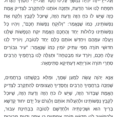
וְעַל-יְדֵי-זֶה יִהְיֶה נִמְשָׁךְ עָלֵינוּ חֶסֶד וְעַל-יְדֵי חַסְדְּךָ הַגָּדוֹל
תִּפְתַּח לָנוּ אוֹר הַדַּעַת, וּתְזַכֶּה אוֹתָנוּ לְהִתְקָרֵב לְצַדִּיק אֱמֶת
כָּזֶה שֶׁיֵּשׁ לוֹ כֹּחַ הַזֶּה וְדַעַת הַזֶּה, שֶׁיּוּכַל לְקַבֵּץ וְלִקַּח אֶת
נַפְשׁוֹתֵינוּ, כְּמוֹ שֶׁנֶּאֱמַר: "וְלוֹקֵחַ נְפָשׁוֹת חָכָם", וְיִהְיוּ כָּל
נַפְשׁוֹתֵינוּ כְּלוּלוֹת יַחַד וְהֶחָכָם הָאֱמֶת יִקַּח הַנְּפָשׁוֹת שֶׁלָּנוּ
וְיַעֲלֶה עִמָּהֶם וִיחַדֵּשׁ אוֹתָם כֻּלָּם יַחַד לְטוֹבָה, וְיוֹרִיד לָנוּ
חִדּוּשֵׁי תּוֹרָה מִפִּי עַתִּיק יוֹמִין כְּמוֹ שֶׁנֶּאֱמַר: "עִיר גִּבּוֹרִים
עָלָה חָכָם, וַיּוֹרֶד עוֹז מִבְטֶחָה" וּתְגַלֶּה לָנוּ בְּרַחֲמֶיךָ הָרַבִּים
סִתְרֵי תּוֹרָה אוֹרַיְתָא דְּעַתִּיקָא סְתִימָאָה:
אָנָּא יְהֹוָה עֲשֵׂה לְמַעַן שְׁמֶךָ, וּמַלֵּא בַקָּשָׁתֵנוּ בְּרַחֲמִים,
שֶׁנִּזְכֶּה בְּרַחֲמֶיךָ הָרַבִּים וַחֲסָדֶיךָ הָעֲצוּמִים לְהִתְקָרֵב לְצַדִּיק
הָאֱמֶת שֶׁבַּדּוֹר הַזֶּה, שֶׁיֵּשׁ לוֹ כֹּחַ הַזֶּה וְדַעַת הַזֶּה, שֶׁיּוּכַל
לְקַבֵּץ נַפְשׁוֹתֵינוּ וּלְהַעֲלוֹת אוֹתָם וְלִגְרֹם עַל יָדָם יִחוּד קֻדְשָׁא
בְּרִיךְ הוּא וּשְׁכִינְתֵּיהּ וּלְחַדְּשָׁם לְטוֹבָה בִּבְחִינַת עִבּוּר,
וּלְהַמְשִׁיךְ לָנוּ חִדּוּשֵׁי תּוֹרָה אֲמִתִּיִּים כִּי אַתָּה יָדַעְתָּ מְרִירוּת