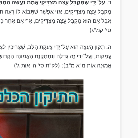
ד.
עַל־יְדֵי שֶׁמְּקַבֵּל עֵצָה מִצַּדִּיקֵי אֱמֶת נַעֲשָׂה הַמְתָּ
מְקַבֵּל עֵצָה מִצַּדִּיקִים, אֲזַי אֶפְשָׁר שֶׁתָּבוֹא לוֹ רָעָה חַ"ו 
אֲבָל אִם הוּא מְקַבֵּל עֵצָה מִצַּדִּיקִים, אַף אִם אַחַר כָּך
סי' קמ"ג)
ה. תִּקּוּן הָעֵצָה הוּא עַל־יְדֵי צַעֲקַת הַלֵּב, שֶׁצְּרִיכִין לִצְ
עֲמֻקּוֹת, וְעַל־יְדֵי זֶה גְּדֵלָה וְנִתְתַּקֶּנֶת הָאֱמוּנָה הַקְּדוֹשָׁ
אֱמוּנָה אוֹת מ"א מ"ב): (לק"ת סי' ה' אות ג')