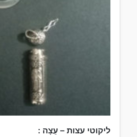
ליקוטי עצות – עֵצָה :