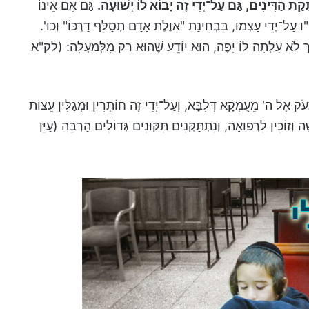
קַת הַדִּינִים, גַּם עַל־יְדֵי זֶה יָבוֹא לוֹ יְשׁוּעָה.
גַּם אִם אֵינוֹ
עַל־יְדֵי עַצְמוֹ, בִּבְחִינַת "אִוֶּלֶת אָדָם תְּסַלֵּף דַּרְכּוֹ" וְכוּ'.
ְ לֹא עָלְתָה לוֹ יָפֶה, הוּא יוֹדֵעַ שֶׁהוּא רַק מִלְּמַעְלָה: (לק"א
עֹק אֶל ה' מֵעֻמְקָא דְּלִבָּא, וְעַל־יְדֵי זֶה חוֹתְרִין וּמְגַלִּין עֵצוֹת
ה וְזוֹכִין לִרְפוּאָה, וְנִתְתַּקְּנִים תִּקּוּנִים גְּדוֹלִים הַרְבֵּה (עַיֵּן