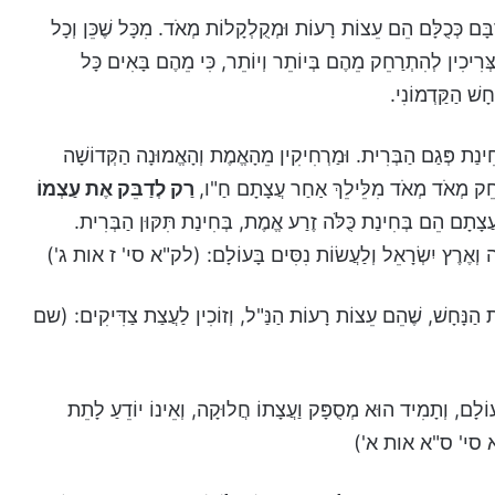
ָּם כְּכֻלָּם הֵם עֵצוֹת רָעוֹת וּמְקֻלְקָלוֹת מְאֹד. מִכָּל שֶׁכֵּן וְכָל
ְּרִיכִין לְהִתְרַחֵק מֵהֶם בְּיוֹתֵר וְיוֹתֵר, כִּי מֵהֶם בָּאִים כָּל
ָשׁ הַקַּדְמוֹנִי.
חִינַת פְּגַם הַבְּרִית. וּמַרְחִיקִין מֵהָאֱמֶת וְהָאֱמוּנָה הַקְּדוֹשָׁה
ְרַחֵק מְאֹד מְאֹד מִלֵּילֵךְ אַחַר עֲצָתָם חַ"ו,
רַק לְדַבֵּק אֶת עַצְמוֹ
ֲצָתָם הֵם בְּחִינַת כֻּלֹּה זֶרַע אֱמֶת, בְּחִינַת תִּקּוּן הַבְּרִית.
ָּה וְאֶרֶץ יִשְׂרָאֵל וְלַעֲשׂוֹת נִסִּים בָּעוֹלָם: (לק"א סי' ז אות ג')
ֲצַת הַנָּחָשׁ, שֶׁהֵם עֵצוֹת רָעוֹת הַנַּ"ל, וְזוֹכִין לַעֲצַת צַדִּיקִים: (שם
לָם, וְתָמִיד הוּא מְסֻפָּק וַעֲצָתוֹ חֲלוּקָה, וְאֵינוֹ יוֹדֵעַ לָתֵת
(לק"א סי' ס"א אות א')