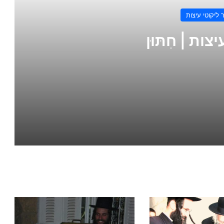
ליקוטי עיצות
צות | חִתּוּן