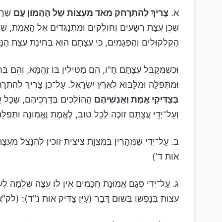
א.
צָרִיךְ לְהִתְרַחֵק מְאֹד מֵעֵצוֹת שֶׁל הַהֲמוֹן עַם
שֶׁרֻב
שֶׁכֵּן עֲצַת רְשָׁעִים וְחוֹלְקִים וּמִתְנַגְּדִים אֶל הָאֱמֶת, שֶׁצ
הַקִּלְקוּלִים וְהַפְּגָמִים, כִּי עֲצָתָם הוּא בְּחִינַת עֲצַת הַנָּח
וּכְשֶׁמְּקַבֵּל עֲצָתָם חַ"ו, הֵם מַטִּילִין בּוֹ זֻהֲמָא, וְהֵם בְּ
וּמִתְּפִלָּה וּמִלָּבוֹא לְאֶרֶץ יִשְׂרָאֵל. עַל־כֵּן צָרִיךְ לְהִת
בְּצַדִּיקֵי אֱמֶת וְאַנְשֵׁיהֶם
הַהוֹלְכִים בְּדַרְכֵיהֶם, שֶׁכָּל ע
וְעַל־יְדֵי עֲצָתָם זוֹכֶה לְכָל טוּב, לֶאֱמֶת וֶאֱמוּנָה וּתְפִל
ב. עַל־יְדֵי שֶׁנִּזְהָרִין בְּמִצְוַת צִיצִית זוֹכִין לְהִנָּצֵל מֵע
אות ד')
ג. עַל־יְדֵי פְּגַם אֱמוּנַת חֲכָמִים אֵין לוֹ עֵצָה שְׁלֵמָה לְעוֹ
עֵצוֹת בְּנַפְשׁוֹ בְּשׁוּם דָּבָר (עַיֵּן צַדִּיק אוֹת נ"ד): 