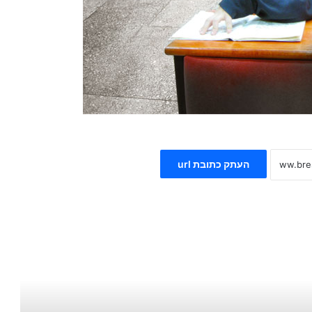
העתק כתובת url
 את הבא