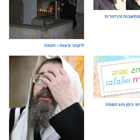
ֲשָׁבוֹת וְהִרְהוּרִים
ליקוטי עיצות – חנוכה
ימי ניסן וחג הפסח