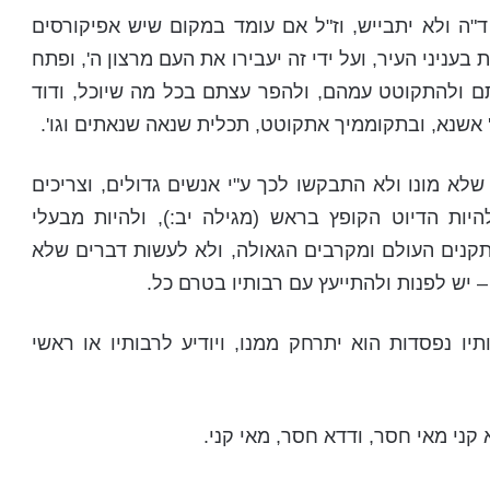
ד"ה ולא יתבייש, וז"ל אם עומד במקום שיש אפיקורסים
עניני העיר, ועל ידי זה יעבירו את העם מרצון ה', ופתח
תם ולהתקוטט עמהם, ולהפר עצתם בכל מה שיוכל, ודוד
אשנא, ובתקוממיך אתקוטט, תכלית שנאה שנאתים וגו'.
שלא מונו ולא התבקשו לכך ע"י אנשים גדולים, וצריכים
יות הדיוט הקופץ בראש (מגילה יב:), ולהיות מבעלי
קנים העולם ומקרבים הגאולה, ולא לעשות דברים שלא
 – יש לפנות ולהתייעץ עם רבותיו בטרם כל.
יו נפסדות הוא יתרחק ממנו, ויודיע לרבותיו או ראשי
א קני מאי חסר, ודדא חסר, מאי קני.