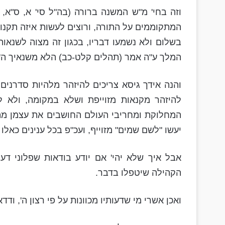
וזה בחי' מ"ש המשנה ברורה (בה"ל סי' א, ס"א, 
המתקוממים על התורה, ורוצים לעשות איזה תקנות ב
בשלום ולא נשמעו דבריו, בכגון זה מצוה לשנאו
המלך ע"ה אמר (תהלים קלט-כב) הלא משנאיך ה' 
והנה אידך גיסא צריכים להיזהר מלהיות סדרנים 
להיזהר מקנאות מזוייפת ושלא במקומה, ולא לה
המחלוקת ומחריבי העולם החושבים את עצמן מת
יעשו "לשם שמים" מזוייף, ועכ"פ בכל ענינים כאלו
אבל איך שלא יהי' אם יודע בודאות שפלוני דעות
הקהילה שיטפלו בדבר.
ואכן אשרי מי שדעותיו מכוונות על פי רצון ה', ודד