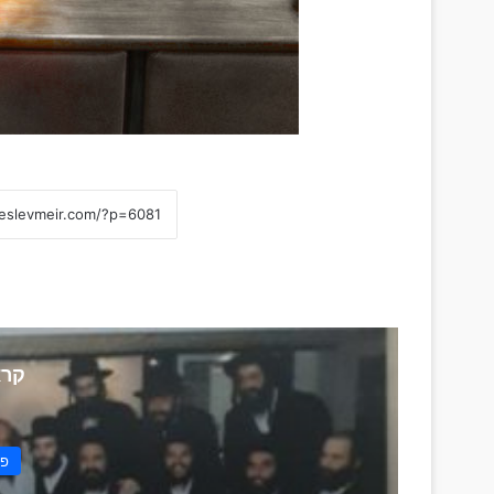
קרא
פר