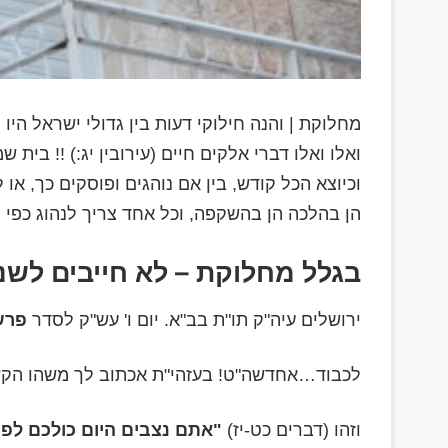
מחלוקת | והנה חילוקי דעות בין גדולי ישראל היו ת
ואלו ואלו דברי אלקים חיים (עירובין יג:) !! בית שמא
וכיוצא הכל קודש, בין אם נוהגים ופוסקים כך, או לא
הן בהלכה הן בהשקפה, וכל אחד צריך לנהוג כפי ה
בגלל מחלוקת – לא חייבים לש
ירושלים עיה"ק תו"ת בב"א. יום ו' עש"ק לסדר
פרשת
לכבוד…אחדשה"ט! בעזהי"ת אכתוב לך משהו הקש
וזהו (דברים כט-יז)
"אתם נצבים היום כולכם לפני