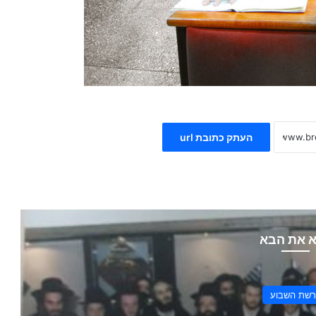
העתק כתובת url
 את הבא
שת השבוע