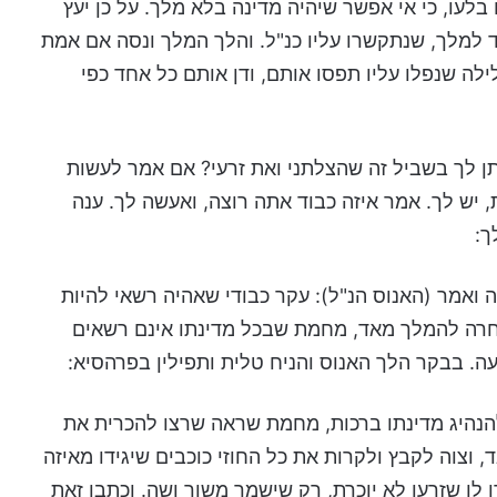
בלעו, כי אי אפשר שיהיה מדינה בלא מלך. על כן יעץ
ד למלך, שנתקשרו עליו כנ"ל. והלך המלך ונסה אם אמת
לה שנפלו עליו תפסו אותם, ודן אותם כל אחד כפי
תן לך בשביל זה שהצלתני ואת זרעי? אם אמר לעשות
 יש לך. אמר איזה כבוד אתה רוצה, ואעשה לך. ענה
ך:
ה ואמר (האנוס הנ"ל): עקר כבודי שאהיה רשאי להיות
 וחרה להמלך מאד, מחמת שבכל מדינתו אינם רשאים
ה. בבקר הלך האנוס והניח טלית ותפילין בפרהסיא:
הנהיג מדינתו ברכות, מחמת שראה שרצו להכרית את
, וצוה לקבץ ולקרות את כל החוזי כוכבים שיגידו מאיזה
ו לו שזרעו לא יוכרת, רק שישמר משור ושה. וכתבו זאת