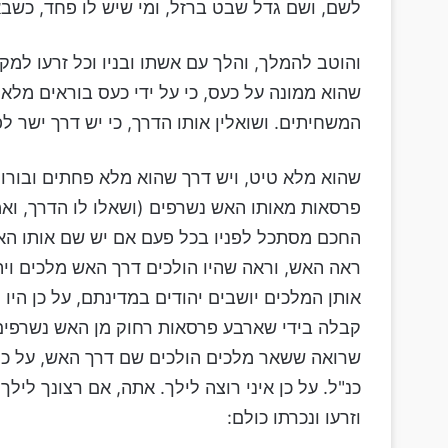
לשם, ושם גדל שבט ברזל, ומי שיש לו פחד, כשב
והוטב להמלך, והלך עם אשתו ובניו וכל זרעו למ
שהוא ממונה על כעס, כי על ידי כעס בוראים מלא
המשחיתים. ושואלין אותו הדרך, כי יש דרך ישר לפ
שהוא מלא טיט, ויש דרך שהוא מלא פחתים ובורות
פרסאות מאותו האש נשרפים (ושאלו לו הדרך, ואמ
החכם מסתכל לפניו בכל פעם אם יש שם אותו האש
ראה האש, וראה שהיו הולכים דרך האש מלכים ויה
אותן המלכים יושבים יהודים במדינתם, על כן הי
קבלה בידי שארבע פרסאות רחוק מן האש נשרפים, 
שרואה ששאר מלכים הולכים שם דרך האש, על כן א
כנ"ל. על כן איני רוצה לילך. אתה, אם רצונך ליל
וזרעו ונכרתו כולם: