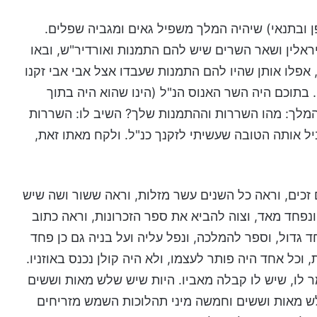
ן ובתנאי) שיהיה המלך משפיל גאים ומגביה שפלים.
ניראלין ושאר השרים שיש להם התמנות ואורדיר"ש, ובאו
אפלו אותן שהיו להם התמנות שעבדו אצל אבי אבי זקנו
בתוכם היה השר האנוס הנ"ל (הינו שהוא היה בתוך
מלך: מהו השררות וההתמנות שלך? השיב לו: השררות
ל אותה הטובה שעשיתי לזקנך כנ"ל. ולקח מאתו זאת,
כים, וראה כל השנים עשר מזלות, וראה ששור ושה שיש
ונפחד מאד, וצוה להביא את ספר הזכרונות, וראה כתוב
חד גדול, וספר להמלכה, ונפל עליה ועל בניה גם כן פחד
 וכל אחד היה פותר לעצמו, ולא היה קולן נכנס באוזניו.
ר לו, שיש לו קבלה מאביו. היות שיש שלש מאות וששים
ש מאות וששים וחמשה מיני תהלוכות השמש מזריחים