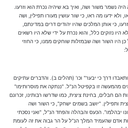
יה נשמר משור ושה, ואיך בא שיהיה נכרת הוא וזרעו.
, ולא ידעו מה ראו, כי שור עושין מעורו תפילין, ושה
רעו, כי אותן המלכים שהיו יהודים דרים במדינתם,
 היו נזוקים כלל, והוא נכרת על ידי שלא היו רשאים
 כן היו השור ושה שבמזלות שוחקים ממנו, כי החוזי
:
תאבדו דרך כי יבער" וכו' (תהלים ב). והדברים עתיקים
ים מהמעשה זו בקפיטל הנ"ל. "ננתקה את מוסרותימו"
ת הם חבלים, בחינת ציצית, כמו שדרשו רבותינו, זכרונם
ית ותפילין. "יושב בשמים ישחק", כי השור ושה
ו יבהלמו". הכעס והבהלה והפחד הנ"ל, "ואני נסכתי
מות אדם שהעמיד המלך הנ"ל על הר גבוה את זה לעומת