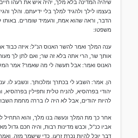
שיהיה המדינה בלא מלך, יהיה איש את רעהו חיים 
בעצמו לילך ולהגיד למלך בלי ידיעתם. והלך והגי
הדבר, וראה שהוא אמת, והעמיד שומרים. באותו לי
משפטו:
ענה המלך ואמר להשר האנוס הנ"ל: איזה כבוד א
אותך שר, הרי אתה בלא זה שר; ואם לתן לך מעות,
האנוס ואמר: אבל תעשה לי מה שאמר? אמר המל
הן. אמר: השבע לי בכתרך ומלכותך. ונשבע לו. ענ
יהודי בפרהסיא, להניח טלית ותפילין בפרהסיא,
להיות יהודים, אבל לא היה לו בררה מחמת השבוע
אחר כך מת המלך ונעשה בנו מלך, והוא התחיל ל
אביו כנ"ל, וכבש מדינות רבות, והיה חכם גדול מאד
דבר יוכל להיות נכרת זרעו, כדי שישמר מזה, ואמר