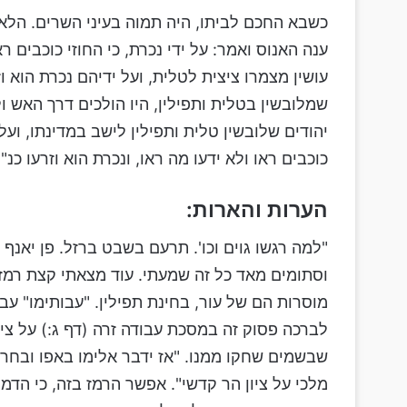
כשבא החכם לביתו, היה תמוה בעיני השרים. הלא ה
ענה האנוס ואמר: על ידי נכרת, כי החוזי כוכבים ראו
עושין מצמרו ציצית לטלית, ועל ידיהם נכרת הוא וז
שמלובשין בטלית ותפילין, היו הולכים דרך האש ולא
יהודים שלובשין טלית ותפילין לישב במדינתו, ועל
כוכבים ראו ולא ידעו מה ראו, ונכרת הוא וזרעו כנ"ל
הערות והארות:
"למה רגשו גוים וכו'. תרעם בשבט ברזל. פן יאנף ו
וסתומים מאד כל זה שמעתי. עוד מצאתי קצת רמז
מוסרות הם של עור, בחינת תפילין. "עבותימו" עבו
לברכה פסוק זה במסכת עבודה זרה (דף ג:) על ציצ
שבשמים שחקו ממנו. "אז ידבר אלימו באפו ובחרונ
מלכי על ציון הר קדשי". אפשר הרמז בזה, כי הד