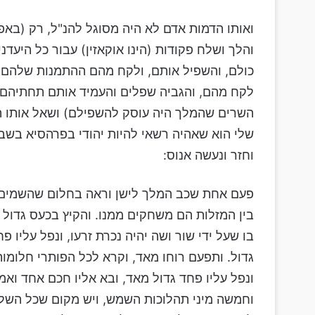
ואותו הדמות אדם לא היה מסוגל להנ"ל, רק (באפ
והלך ושלח פקודות (הינו אוקאזין) עבור כל היעד
כולם, והשפיל אותם, ולקח מהם ההתמנות שלהם, 
לקח מהם, והגביה שפלים והעמיד אותם תחתיהם. 
השרים שהמלך היה עוסק להשפילם) ושאל אותו ה
שלי הוא שאהיה רשאי להיות יהודי בפרהסיא בשבי
וחזר ונעשה אנוס:
פעם אחת שכב המלך לישן וראה בחלום שהשמים ז
בין המזלות הם משחקים ממנו. והקיץ בכעס גדול 
בו שעל ידי שור ושה יהיה נכרת זרעו, ונפל עליו פ
גדול. ותפעם רוחו מאד, וקרא לכל הפותרי חלומות,
ונפל עליו פחד גדול מאד, ובא אליו חכם אחד ואמ
וחמשה מיני תהלוכות השמש, ויש מקום שכל השל