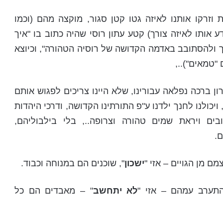
 וזרקו אותנו לאיזה גטו קטן סגור, מוקצה מהם (וכמו
ע אותו לאיזה צורך) קטע עתון רוסי שהיה כתוב בו "איך
ך ולהסתובב באדמה הקדושה של רוסיה הטהורה", וכיוצא
"טמאים")..,
רון ברכה נפלאה עבורינו, שלא היינו צריכים לפגוש אותם
יכולנו לחנך ילדנו ע"פ התורתינו הקדושה, ודרכי היהדות
ם ויראת שמים טהורה וצרופה.., בלי בילבוליהם,
.
ם מן הגויים – אזי "
ישכון
", שוכנים הם במנוחה וכבוד.
תערב עמהם – אזי "
לא יתחשב
" – מאבדים הם כל