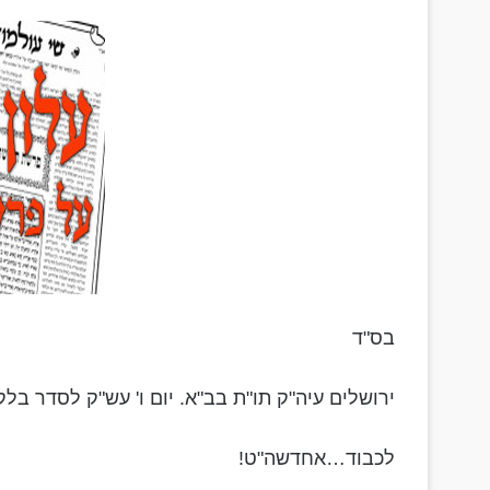
בס"ד
ירושלים עיה"ק תו"ת בב"א. יום ו' עש"ק לסדר בלק
לכבוד…אחדשה"ט!