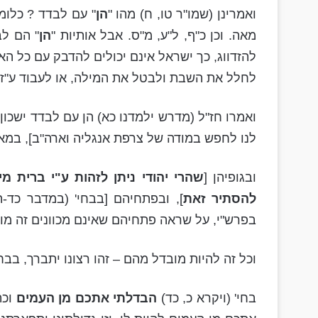
ואמרינן (שמו"ר טו, ח) מהו "
הן
" עם לבדד ? כלומר 
מאה. וכן כ"ף, ל"ע, מ"ס. אבל אותיות "
הן
" הם לב
להזדווג, כך ישראל אינם יכולים להדבק עם כל הא
לחלל את השבת ולבטל את המילה, או לעבוד ע"ז,
ואמרו חז"ל (מדרש ילמדנו כא) הן עם לבדד ישכון 
לנו לחפש במודה של צרפת אנגליה וארה"ב], במאכ
ובגופיהן [
שהרי יהודי ניתן לזהות ע"י ברית מילה
להסתיר זאת
], ובפתחיהם [בבחי' (במדבר כד-ה
בפרש"י, על שראה פתחיהם שאינם מכוונים זה מול 
וכל זה להיות מובדל מהם – זהו רצונו יתברך, בבחי'
בחי' (ויקרא כ, כד)
הבדלתי אתכם מן העמים
וכת