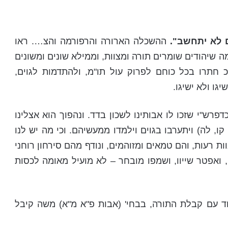
ם לא יתחשב".
ההשכלה הארורה והרפורמה והצ…. ראו
ה שיהודים שומרים תורה ומצוות, וממילא שונים ומשונים
כ חתרו בכל כוחם לפרוק עול תו"מ, ולהתדמות לגוים,
גו ולא ישיגו.
כדפרש"י שזכו לו אבותינו לשכון בדד. ונהפוך הוא אצלינו
, לה) ויתערבו בגוים וילמדו ממעשיהם. וכי מה יש לנו
 רעות, והם טמאים ומזוהמים, ונודף מהם סירחון רוחני
 ואפטר שייוו, ושמפו מובחר – לא מועיל מאומה לכסות
חד עם קבלת התורה, בבחי' (אבות פ"א מ"א) משה קיבל