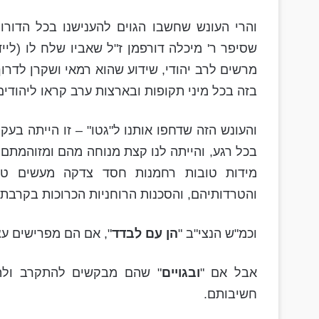
והרי העונש שחשבו הגוים להענישנו בכל הדורות
שסיפר ר' מיכלה דורפמן ז"ל שאביו שלח לו (לייד
מרשים לרב יהודי, שידוע שהוא רמאי ושקרן לדרו
בזה בכל מיני תקופות ובארצות ערב קראו ליהודים 
והעונש הזה שדחפו אותנו ל"גטו" – זו הייתה בעק
בכל רגע, והייתה לנו קצת מנוחה מהם ומזוהמתם, ו
מידות טובות רחמנות חסד צדקה מעשים טובי
והטרדותיהם, והסכנות הרוחניות הכרוכות בקרבתם
וכמ"ש הנצי"ב "
הן עם לבדד
", אם הם מפרישים עצמ
אבל אם "
ובגויים
" שהם מבקשים להתקרב ולה
חשיבותם.