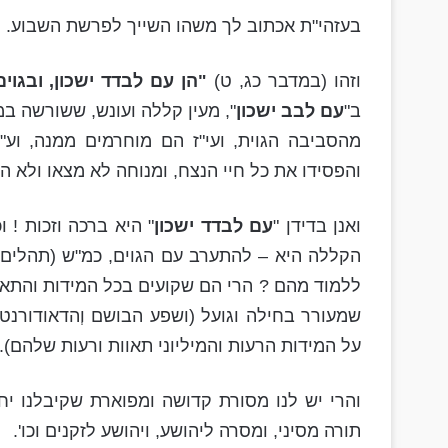
בעזהי"ת אכתוב לך משהו השייך לפרשת השבוע.
וזהו (במדבר כג, ט)
"הן עם לבדד ישכון, ובגוי
ב"
עם לבב ישכון
", מעין קללה ועונש, ששורשה במ
מהסביבה הגוית, ועי"ז הם מוחרמים ממנה, וע"
והפסידו את כל חיי הנצח, ומנוחה לא מצאו ולא השי
ואנן בדידן "
עם לבדד ישכון
" היא ברכה וזכות ! ו
הקללה היא – להתערב עם הגוים, כמ"ש (תהלים קו
ללמוד מהם ? הרי הם שקועים בכל המידות והתאוות
שמעורר בחילה וגועל (ושפע הבושם וְהדאודורנט,
על המידות הרעות והמיליוני תאוות ורעות שלהם).
והרי יש לנו מסורת קדושה ומפוארת שקיבלנו י
תורה מסיני, ומסרה ליהושע, ויהושע לזקנים וכו'.