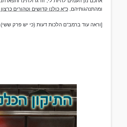
אתכם מן העמים להיות לי, וזו גדולתינו ותפארת
ומהתנהגותיהם,
כ"א כולנו קדושים וטהורים כרצון 
[וראה עוד ברמב"ם הלכות דעות (כי יש פרק ששי).]