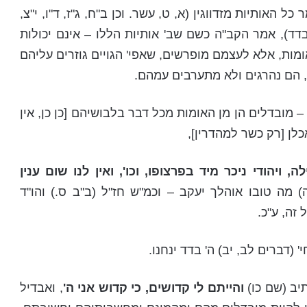
כל האותיות מזדווגין (א, ט, עשר. וכן ב"ח, ג"ז, ד"ו, י"צ,
דד), אמר הקב"ה כשם שב' אותיות הללו – אינם יכולות
ומות, אלא לעצמם מופרשים, שאפי' הגויים גוזרים עליהם
 הם נהרגים ולא מתערבים עמהם.
– מובדלים הן מן האומות מכל דבר בלבושיהם [כן כן, אין
לן [רק כשר למהדרין],
, ויהודי ניכר מיד בפרצופו, וכו', ואין לנו שום ענין
) מה טובו אוהלך יעקב – וכמ"ש חז"ל (ב"ב ס.) והו"ד
זה, ע"כ.
 (דברים לב, יב) ה' בדד ינחנו.
יב (שם כו)
והייתם לי קדושים, כי קדוש אני ה'
, ואבדיל