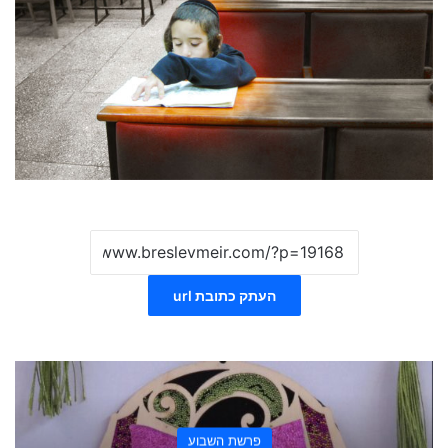
העתק כתובת url
פרשת השבוע