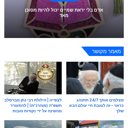
אדם בלי יראת שמיים יכול להיות מסוכן
מאד
מאמר מקושר
מצלמים אותך 24/7 תתנהג
לצפייה | הילולת רבי נתן מברסלב
כראוי – זה לטובת חיי עולם הבא
תשפ"ה (מוהרנ"ת) | להתעורר
שלך
מהשינה על ידי נקודות טובות