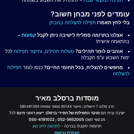
תפילה למוצאי שבת
– להתחיל את השבוע בשמחה
עומדים לפני מבחן חשוב?
בלי לחץ תאמרו
תפילה להצלחה במבחן
אצלנו בתרומה סמלית לישיבה ניתן לקבל
קמעות
–
בהתאמה אישית!
אוהבים לומר תהילים?
סגולות תהילים,
ותיקוני תפילות
לכל
ימות השבוע ע"פ הקבלה
מחפשים להצליח, בכל תחומי החיים?
כנסו לומר
תפילות
להצלחה
מוסדות ברסלב מאיר
הרב סלנט 7 ירושלים ; מיקוד 95144 מספר עמותה 580481364
ישיבה ובית חם
מוקד התפילות של חסידי ברסלב
ייעוץ רוחני חינם
לכל
מבקשי השם
052-5652005 ; 050-4161022
תרומות יתקבלו בברכה -
לתרומה לחץ כאן
הצהרת נגישות