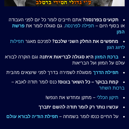
תקועים בפרנסה?
אתם חייבים לומר כל יום לפני העבודה
או בסוף היום –
תפילה לפרנסה
. גם סגולה לומר את
פרשת
המן
מחפשים את החלק השני שלכם?
לפניכם מאגר
תפילות
לזיווג הגון
ברכת המזון
היא סגולה לבריאות איתנה
וגם הוקרה לבורא
עולם על המזון ועל הבריאות
תפילת הדרך
מסוגלת לשמירה בדרך לפני שיוצאים מהבית
קמת בבוקר – כל השאר בונוס!
כנס לומר תודה לאבא –
ברכות השחר
תיקון הכללי
– מתקן ומחדש את הנפש!
עכשיו נותר רק לומר תודה להשם יתברך
על החיים כנסו לומר בשמחה –
תפילת הודיה לבורא עולם