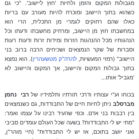
מגבולות המקום והזמן ולחיות 'חוץ ליישוב'. "כי גם
כשהוא בתוך היישוב ומוכרח להיות מעורב עם בריות
כאלו שהם רחוקים לגמרי מן התכלית, הרי הוא
במחשבתו חוץ מן היישוב, ומרחיק מחשבתו ודעתו וכל
הנהגותיו מכל ההנהגות הזרות ומידות זרות ודעות רעות
וסברות של שקר הנמצאים ושכיחים הרבה ברוב בני
היישוב"
(רמזי המעשיות,
להרה"ק מטשעהרין
)
. הוא נמצא
בתוך גבולות המקום והיישוב, אך המקום והיישוב לא
'מגביל' אותו…
בכוחו וע"י עצותיו ודרכי תורתיו ותלמידיו של
רבי נחמן
מברסלב
ניתן לחיות חיים של התבודדות, גם כשנמצאים
בין רבבות בני אדם. וכפי שהעיד רבינו על עצמו ואמר:
"מתי יש לי התבודדות? בשעה שכל העולם עומדים סביבי
ואני יושב בתוכם, אז יש לי התבודדות"
(חיי מוהר"ן,