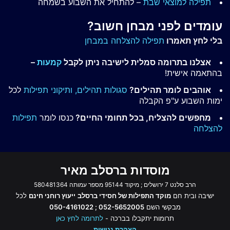
תפילה למוצאי שבת
– להתחיל את השבוע בשמחה
עומדים לפני מבחן חשוב?
בלי לחץ תאמרו
תפילה להצלחה במבחן
אצלנו בתרומה סמלית לישיבה ניתן לקבל
קמעות
–
בהתאמה אישית!
אוהבים לומר תהילים?
סגולות תהילים,
ותיקוני תפילות
לכל
ימות השבוע ע"פ הקבלה
מחפשים להצליח, בכל תחומי החיים?
כנסו לומר
תפילות
להצלחה
מוסדות ברסלב מאיר
הרב סלנט 7 ירושלים ; מיקוד 95144 מספר עמותה 580481364
ישיבה ובית חם
מוקד התפילות של חסידי ברסלב
ייעוץ רוחני חינם
לכל
מבקשי השם
052-5652005 ; 050-4161022
תרומות יתקבלו בברכה -
לתרומה לחץ כאן
הצהרת נגישות