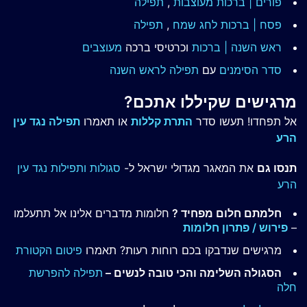
פורים | ברכות מעוצבות
,
תפילה
פסח | ברכות
לחג שמח
,
תפילה
ראש השנה | ברכות
וכרטיסי ברכה
מעוצבים
סדר הסימנים
עם
תפילה לראש השנה
מרגישים שקיללו אתכם?
אל תפחדו! תעשו סדר
התרת קללות
או תאמרו
תפילה נגד עין
הרע
תנסו גם
את המאגר מגדולי ישראל ל-
סגולות ותפילות נגד עין
הרע
חלמתם חלום מפחיד ?
חלומות מדברים אלינו אל תתעלמו
–
פירוש / פתרון חלומות
מרגישים שנדבקו בכם רוחות רעות? תאמרו
פיטום הקטורת
הסגולה השלימה והכי טובה לנשים –
תפילה להפרשת
חלה