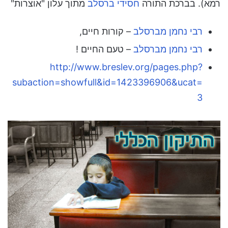
רמא)
. בברכת התורה
חסידי ברסלב
מתוך עלון "אוצרות"
רבי נחמן מברסלב
– קורות חיים,
רבי נחמן מברסלב
– טעם החיים !
http://www.breslev.org/pages.php?
subaction=showfull&id=1423396906&ucat=
3