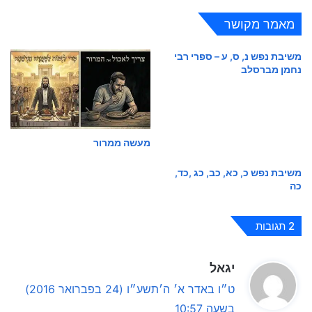
מאמר מקושר
משיבת נפש נ, ס, ע – ספרי רבי
נחמן מברסלב
מעשה ממרור
משיבת נפש כ, כא, כב, כג ,כד,
כה
2 תגובות
ה
יגאל
ג
ט״ו באדר א׳ ה׳תשע״ו (24 בפברואר 2016)
י
בשעה 10:57