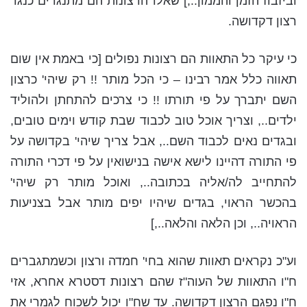
וביזבוז הזמן והממון..,] שאלו הרצונות הם מתנגדים כנגד
רצון דקדושה.
כי עיקר כל התאוות הם רצונות נפולים [כי באמת אין שום
תאווה כלל אמר רבינו – כי הכל מותר !! רק שיהי' כרצון
השם יתברך על פי תורתו !! כי צרכים להתחתן ולהוליד
ילדים.., וצריך אוכל טוב לכבוד שבת קודש וימים טובים,
ובגדים נאים לכבוד השם.., אבל צריך שיהי' בקדושה על
פי התורה דהיינו לישא אישה בנישואין על פי דכרי התורה
להתחייב לה/אליה בכתובה.., ואוכל מותר רק שיהי'
בהכשר הראוי, בגדים שיהיו יפים מותר אבל בצניעות
הראויה.., וכן הלאה והלאה..,]
וע"כ נקראים תאוות שהוא בחי' חמדה ורצון וכשמתגברים
ח"ו התאוות של העוה"ז שהם רצונות דסטרא אחרא, אזי
ח"ו נפגם הרצון דקדושה. עד שח"ו יכול לשכוח לגמרי את