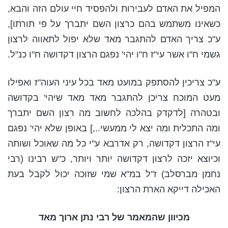
המפיל את האדם לעבירות ולהפסיד חיי עולם הזה והבא,
כשאינו משתמש בהם כרצון השם יתברך על פי תורתו],
ע"כ צריך האדם להתגבר מאד שלא יפול לתאווה לרצון
גשמי ח"ו אשר עי"ז ח"ו יהי' נפגם הרצון דקדושה ח"ו כנ"ל.
ע"כ צריכין להסתפק במועט מאד בכל עיני העוה"ז ואפילו
מעט המוכח צריכן להתגבר מאד מאד שיהי' בקדושה
ובטהרה [לדקדק בהלכה לחשוב מה רצון השם יתברך
ומה התכלית ומה יצא לי ממעשי..,] באופן שלא יהי' נפגם
עי"ז הרצון דקדושה, רק אדרבא ע"י כל מה שאוכל ושותה
וכיוצא יזכה לרצון דקדושה יותר ויותר, כ"ש רבינו (רבי
נחמן מברסלב) ז"ל במ"א שמי שזוכה יכול לקבל בעת
האכילה דייקא הארת הרצון:
מכיוון שהמאמר של רבי נתן ארוך מאד