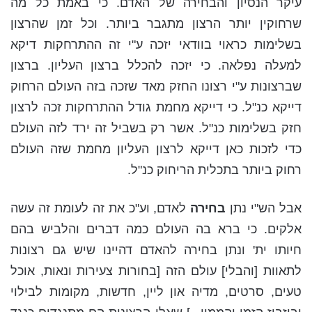
עיקר הנסיון והבחירה של האדם. כי באמת כל מה
שרחוקין יותר הרצון מתגבר ביותר. וכל זמן שהרצון
בשלימות כראוי בוודאי יזכה ע"י זה ההתרחקות דיקא
למעלה נפלאה. כי יזכה להכלל ברצון העליון. ברצון
שברצונות ע"י רצונו החזק מאד שזכה בזה העולם הרחוק
דייקא כנ"ל. כי דייקא מחמת גודל ההתרחקות זכה לרצון
חזק בשלימות כנ"ל. אשר רק בשביל זה ירד לזה העולם
כדי לזכות כאן דייקא לרצון העליון מחמת שזה העולם
רחוק ביותר בתכלית הריחוק כנ"ל.
אבל הש"י נתן
בחירה
לאדם, וע"כ את זה לעומת זה עשה
אלקים. כי ברא בה העולם כמה דברים והלביש בהם
חיותו ית' ונתן בחירה להאדם דהיינו שיש גם רצונות
לתאוות [והבלי] עולם הזה [בחורות צעירות ונאות, אוכל
טעים, סרטים, מדיה און ליין, חדשות, מקומות לבילוי