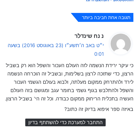
תגובה אחת חביבה ביותר
ה
נ נח שינדלר
ג
י״ט באב ה׳תשע״ו (23 באוגוסט 2016) בשעה
י
0:01
ב
כי עיקר ירידת הנשמה לזה העולם העכור והשפל הוא רק בשביל
:
הרצון, כדי שתזכה לרצון בשלימות, ובשביל זה הוכרחה הנשמה
לירד ולהתרחק ממקום מעלתה, ולבוא בעולם הגשמי העכור
והשפל ולהתלבש בגוף גשמי בחומר עגב ומגושם בזה העולם
העשיה בתכלית הריחוק ממקום כבודה. וכל זה הי' בשביל הרצון.
באיזה ספר איפוא בדיוק זה כתוב?
התחבר למערכת כדי להשתתף בדיון