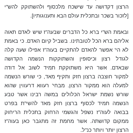
הרצון דקדושה עד שישכח מלכסוף ולהשתוקק להש"י
[לזכור בשכר ובתכלית עולם הבא ותענוגותיו].
ובאמת הש"י ברא כל הדברים שבעה"ז שיש לאדם תאוה
אליהם ברא הכל לטובתינו. בשביל קיום האדם. כי באמת
לא הי' אפשר להאדם להתקיים בעוה"ז אפילו שעה קלה
לגודל רצון וכיסופין והשתוקקות הנשמה הקדושה
שבאדם. אשר היא משתוקקת תמיד לשוב אל דודה
למקור חוצבה ברצון חזק ותקיף מאד, כי שורש הנשמה
למעלה הוא ממקור הרצון. מבחי' רעווא דרעווין שהוא
שורש נשמת ישראל הכלולים במשה רבינו אשר טבע
הנשמה תמיד לכסוף ברצון חזק מאד להשי"ת בפרט
בבואה לעוה"ז נשפל והגשמי הרחוק בתכלית הריחוק
ממקום קדושתה. אשר מחמת זה מתגבר כאן בעוה"ז
הרצון יותר ויותר כנ"ל.