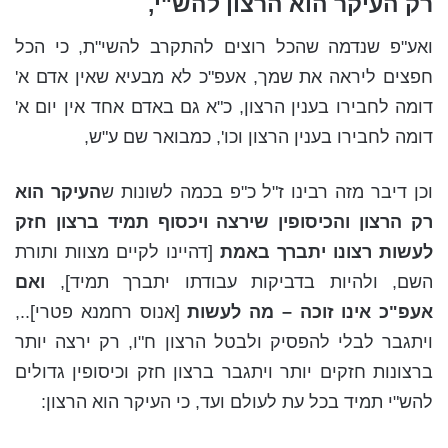
רק העיקר הוא הרצון להש"י,
ואע"פ שנדמה שהכל רוצים להתקרב להשי"ת, כי הכל
חפצים ליראה את שמך, אעפ"כ לא מבעיא שאין אדם א'
דומה לחבירו בענין הרצון, כ"א גם באדם אחד אין יום א'
דומה לחבירו בענין הרצון וכו', כמבואר שם ע"ש,
וכן דיבר מזה רבינו ז"ל כ"פ בכמה לשונות ש
העיקר הוא
רק הרצון והכיסופין שירצה ויכסוף תמיד ברצון חזק
לעשות רצונו יתברך באמת
[דהיינו לקיים מצוות ותורת
השם, ולהיות בדביקות עבודתו יתברך תמיד],
ואם
אעפ"כ אינו זוכה – מה לעשות
[אנוס רחמנא פטרי]..,
ויתגבר לבלי להפסיק ולבטל הרצון ח"ו, רק ירצה יותר
ברצונות חזקים יותר ויתגבר ברצון חזק וכיסופין גדולים
להש"י תמיד בכל עת לעולם ועד, כי העיקר הוא הרצון: