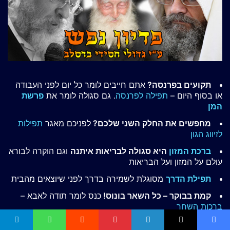
תקועים בפרנסה?
אתם חייבים לומר כל יום לפני העבודה
או בסוף היום –
תפילה לפרנסה
. גם סגולה לומר את
פרשת
המן
מחפשים את החלק השני שלכם?
לפניכם מאגר
תפילות
לזיווג הגון
ברכת המזון
היא סגולה לבריאות איתנה
וגם הוקרה לבורא
עולם על המזון ועל הבריאות
תפילת הדרך
מסוגלת לשמירה בדרך לפני שיוצאים מהבית
קמת בבוקר – כל השאר בונוס!
כנס לומר תודה לאבא –
ברכות השחר
תיקון הכללי
– מתקן ומחדש את הנפש!