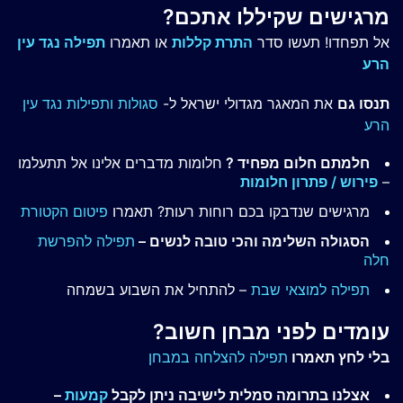
מרגישים שקיללו אתכם?
אל תפחדו! תעשו סדר
התרת קללות
או תאמרו
תפילה נגד עין
הרע
תנסו גם
את המאגר מגדולי ישראל ל-
סגולות ותפילות נגד עין
הרע
חלמתם חלום מפחיד ?
חלומות מדברים אלינו אל תתעלמו
–
פירוש / פתרון חלומות
מרגישים שנדבקו בכם רוחות רעות? תאמרו
פיטום הקטורת
הסגולה השלימה והכי טובה לנשים –
תפילה להפרשת
חלה
תפילה למוצאי שבת
– להתחיל את השבוע בשמחה
עומדים לפני מבחן חשוב?
בלי לחץ תאמרו
תפילה להצלחה במבחן
אצלנו בתרומה סמלית לישיבה ניתן לקבל
קמעות
–