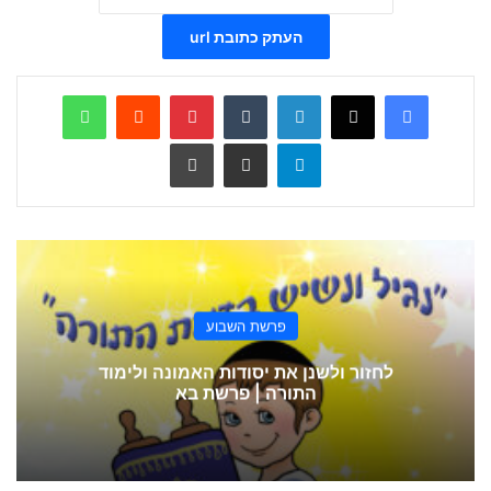
העתק כתובת url
WhatsApp
Reddit
Pinterest
Tumblr
LinkedIn
X
Facebook
Telegram
שתף ע
הדפס
פרשת השבוע
לחזור ולשנן את יסודות האמונה ולימוד
התורה | פרשת בא