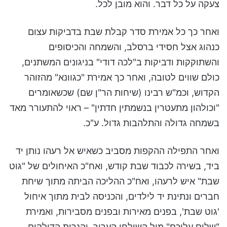
צעקה על כל דבר. והוא מובן לכל.
ואחר כך כל אמירת סדר קבלת שבת בדביקות עצום
כנהוג אצל חסידי ברסלב, והשמחה והכיסופים
והשתוקקות ודביקות ב"לכה דודי" בניגונים המשתנים,
כולם שווים לטובה, ואחר כך אמירת "כגוונא" מהזוהר
הקדוש, וכמ"ש רבינו (שיחות הר"ן שם) שכשאומרים
"וכולהון מתעטרין בנשמתין חדתין" – ראוי להתעורר מאד
בשמחה גדולה והתלהבות גדול. ע"כ.
ואחר התפילה ההקפות מסביב כשאיש אל רעהו נותן יד
ביד, בשירה לכבוד שבת קודש, ואח"כ האיחולים של "גוט
שבת" איש לרעהו, ואח"כ ההליכה הביתה מתוך שיחת
חברים ונתינת יד לילדים, והכניסה לבית מתוך איחול
'גוט שבת', בפנים מאירות ובפנים מסבירות, ואמירת
"שלום עליכם" מול השולחן הערוך, והנרות הדולקים,