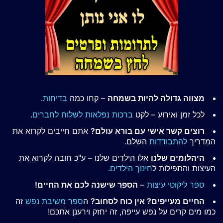
מצווה גדולה להיות בשמחה
– קחו כמה
בדיחות
.
לכל זמן ואירוע – לקט
ברכות נפלאות לשלוח לחברים
.
רוצים קשר אישי עם בורא עולם?
אתם חייבים לקרוא את
המדריך
להתבודדות
השלם.
היהלומים שלנו
אלו הילדים שלנו – ע"כ חובה לקרוא את
העיצות והתפילות ל
חינוך הילדים
.
ספר ליקוטי עיצות
–
הספר שישנה לכם את החיים!
החיים מעייפים? אין כוח לסחוב?
ה
ספר משיבת נפש
זה
כמו מים קרים על נפש עייפה, זה יחזק וירענן אתכם!