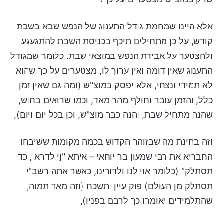
אלא היינו שמחמת גודל התענוג של הנפש שבא בשבת
קודש, על כן מתחילים תיכף בכניסת השבת להתגעגע
ולהצטער על אבידת הנפש במוצאי שבת. כלומר שמגודל
התענוג שאין דומה ואין ערוך לו, מצטערים על כך שהוא
לא תמידי ונצחי, אלא יפסק במוצ"ש (ומה גם שאין זמן
כלל, והזמן עובר וחולף מהר מאד, וכמו שרואים בחוש,
שהנה מתחיל שבת, והנה כבר מוצ"ש, וכן בכל יום ויום),
וזה בחינת מה שבזוהר הקדוש בכמה מקומות ששיבחו
החבריא את רבי שמעון בר יוחאי – איתא "וַי לדרא , כד
תסתלק" (כלומר אוי לנו ולדורינו, כאשר אתה רשב"י
תסתלק מן העולם) פוק עיין ותשכח (וזה מאד תמוה,
שהתלמידים יאומרו כך לרבם בפניו),