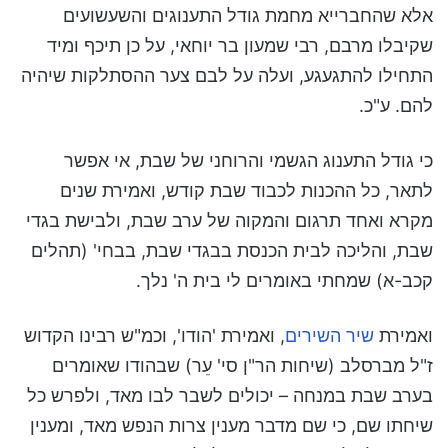
אלא שהחברייא מחמת גודל התענוגים והשעשועים
שקיבלו מרבם, רבי שמעון בר יוחאי, על כן תיכף ומיד
התחילו להתגעגע, ועלה על לבם צער ההסתלקות שיהיה
להם. ע"כ.
כי גודל התענוג הגשמי והרוחני של שבת, אי אפשר
לתאר, כל ההכנות לכבוד שבת קודש, ואמירת שנים
מקרא ואחד תרגום והמקוה של ערב שבת, ולבישת בגדי
שבת, והליכה לבית הכנסת בבגדי שבת, בבחי' (תהלים
קכב-א) שמחתי באומרים לי בית ה' נלך.
ואמירת
שיר השירים
, ואמירת 'הודו', וכמ"ש רבינו הקדוש
ז"ל מברסלב (שיחות הר"ן סי' עֵר) שבהודו שאומרים
בערב שבת במנחה – יכולים לשבר לבו מאד, ולפרש כל
שיחתו שם, כי שם מדבר מענין צרות הנפש מאד, ומענין