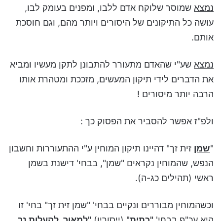
נמצא
שמוסר שלוקח אדם ללבו, ומפנים בעומק לבו,
עושה כל התיקונים של היסורים ויותר מהם, וגם חוסכת
אותם.
נמצא
שע"י שהאדם מתעורר להתבונן לתקן מעשיו ומביא
את הדברים לידי תיקון המעשים, מזככת ומטהרת אותו
הרבה יותר מיסורים !
ולפ"ז אפשר להסביר את הפסוק כך :
"
שמן
זית זך" דהיינו תיקון המוחין ע"י ההתעוררות וחשבון
הנפש, שהמוחין נקראים "שמן", בבחי' דישנת בשמן
ראשי (תהילים כג-ה).
וכשהמוחין מבוררים ונקיים בבחי' "שמן זית זך" בחי' זו
היא עכ"פ בבחי'
"
כתית
"
(ייסורין)
"
למאור, להעלות נר