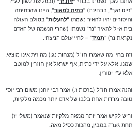
אותם לזכך נשמתו בבחי'
"
זית זך
"
(ובמליצת לשון לע"ז
"זייט זאך", בבחינת) "
כתית למאור
", היינו שהכתיתה
והיסורים יהיו להאיר נשמתו
"
להעלות
"
בסולם העולה
בית א-ל להאיר
"
נר
"
נשמתו (שהרי הנשמה של האדם
נקראת נר)
"
תמיד
"
– לחיי עולם הניצחי.
וזה בחי' מה שאמרו חז"ל (מנחות נג:) מה זית אינו מוציא
שמנו. אלא על ידי כתית, אף ישראל אין חוזרין למוטב
אלא ע"י יסורין.
והנה אמרו חז"ל (ברכות ז.) אמר רבי יוחנן משום רבי יוסי
טובה מרדות אחת בלבו של אדם יותר מכמה מלקיות,
וריש לקיש אמר יותר ממאה מלקיות שנאמר (משלי יז)
תחת גערה במבין, מהכות כסיל מאה.