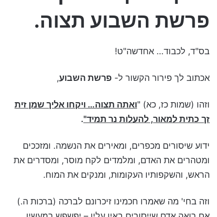
פרשת השבוע תצוה.
בס"ד, לכבוד… אחדשה"ט!
אכתוב לך פירור הקשור ל-
פרשת השבוע
,
וזהו (שמות כז, כא) "
ואתה תצוה… ויקחו אליך שמן זית
זך
כתית למאור, להעלות נר תמיד"
.
ידוע שיסורים מכפרים, ומאירים את הנשמה. ומזככים
ומטהרים את האדם, ומלמדים לקח מוסר, ומסדרים את
הראש, והשקפותיו העקומות, ומנקים את המוח.
וזה בחי' מה שאמרו חכמינו זיכרונם לברכה (ברכות ה.)
אם רואה אדם שייסורים באין עליו – יפשפש במעשיו.