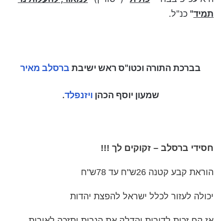
תמיד
"
כנ"ל.
בברכת התורה וכטו"ס
ראש ישיבת
ברסלב מאיר
שמעון יוסף הכהן
ויזנפלד
.
חסידי ברסלב – זקוקים לך
!!!
הוראת קבע קטנה 26ש"ח עד 78ש"ח
יכולה לעזור לכלל ישראל להפצת יהדות
אז קח זכות לדורות והדלק את הנרות ותזכה לאורות