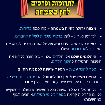
מצווה גדולה להיות בשמחה
– קחו כמה
בדיחות
.
לכל זמן ואירוע – לקט
ברכות נפלאות לשלוח לחברים
.
רוצים קשר אישי עם בורא עולם?
אתם חייבים לקרוא את
המדריך
להתבודדות
השלם.
היהלומים שלנו
אלו הילדים שלנו – ע"כ חובה לקרוא את
העיצות והתפילות ל
חינוך הילדים
.
ספר ליקוטי עיצות
–
הספר שישנה לכם את החיים!
החיים מעייפים? אין כוח לסחוב?
ה
ספר משיבת נפש
זה
כמו מים קרים על נפש עייפה, זה יחזק וירענן אתכם!
כל התפילות לכל הישועות בכל הנושאים שבעולם – תשקיעו
כל יום 15 דקות קריאה ב
ספר ליקוטי תפילות
.אוהבים לעוף
במחשבות?