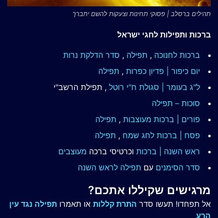
תהילים ברסלב | פסוקי תחינות וצעקות להשם יתברך
ברכות ותפילות לחגי ישראל
ברכות לחנוכה
,
תפילה
,
סדר הדלקת נרות
יום כיפור | פדיון כפרות
,
תפילה
ל"ג בעומר | סגולת ח"י רוטל
, תפילת הרשב"י
סוכות – תפילה
פורים | ברכות מעוצבות
,
תפילה
פסח | ברכות
לחג שמח
,
תפילה
ראש השנה | ברכות
וכרטיסי ברכה
מעוצבים
סדר הסימנים
עם
תפילה לראש השנה
מרגישים שקיללו אתכם?
אל תפחדו! תעשו סדר
התרת קללות
או תאמרו
תפילה נגד עין
הרע