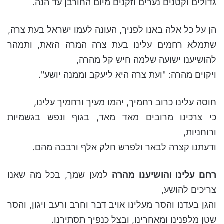
גדולים וקטנים נערים וזקנים מיום החורבן עד הנה.
הן על כל אלה באנו לפניך, העונה לעמו ישראל בעת צרה,
שתמלא רחמים עלינו בעת צרה המרה הזאת, ותמהר
להושיענו ישועה שלמה חיש קל מהרה,
ויקוים מהרה: "ועת צרה היא ליעקב וממנה יושע".
חוסה עלינו כרוב רחמיך, יהמו מעיך ורחמיך עלינו,
כי צרכינו מרובים מאד מאד, בגוף ונפש בגשמיות
ורוחניות,
ודעתנו קצרה לבאר ולפרש חלק אלף ורבבה מהם.
רחם עלינו והושיענו מהרה
למען שמך, בכל מה שאנו
צריכים להושע,
והגן בעדנו והסר מעלינו אויב דבר וחרב ורעב ויגון, והסר
שטן מלפנינו ומאחרינו, ובצל כנפיך תסתירנו.