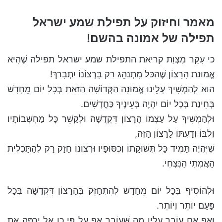
מאמר וחיזוק על תפילת שמע ישראל
תפילה של אמונה בהשם!
כי עִקַּר מִצְוַת קריאת התפילת שמע ישראל תפילה שֶׁהִיא
אֱמוּנַת הָרָצוֹן שֶׁהַכּל מִתְנַהֵג רַק בִּרְצוֹנוֹ יִתְבָּרַךְ!
הוּא לְהַמְשִׁיךְ עָלֵינוּ אֱמוּנָה הַקְּדוֹשָׁה הַזּאת בְּכָל יוֹם מֵחָדָשׁ
בְּחִינַת בְּכָל יוֹם יִהְיֶה בְּעֵינֶיךָ כַּחֲדָשִׁים.
וּלְהַמְשִׁיךְ עַל עַצְמוֹ הָרָצוֹן דִּקְדֻשָּׁה וּלְקַשֵּׁר כָּל מַחְשְׁבוֹתָיו
וְלִבּוֹ וְדַעְתּוֹ לָרָצוֹן הַזֶּה,
שֶׁיִּהְיֶה תָּמִיד כָּל תְּשׁוּקָתוֹ וְכִסּוּפָיו וּרְצוֹנוֹ חָזָק רַק לְהַתַּכְלִית
הָאֲמִתִּי הַנִּצְחִי.
וּלְהוֹסִיף בְּכָל יוֹם מֵחָדָשׁ לְהִתְחַזֵּק בְּהָרָצוֹן דִּקְדֻשָּׁה בְּכָל
פַּעַם יוֹתֵר וְיוֹתֵר.
וְאַף אִם עוֹבֵר עָלָיו מַה שֶּׁעוֹבֵר אַף עַל פִּי כֵן אַל יַרְפֶּה אֶת