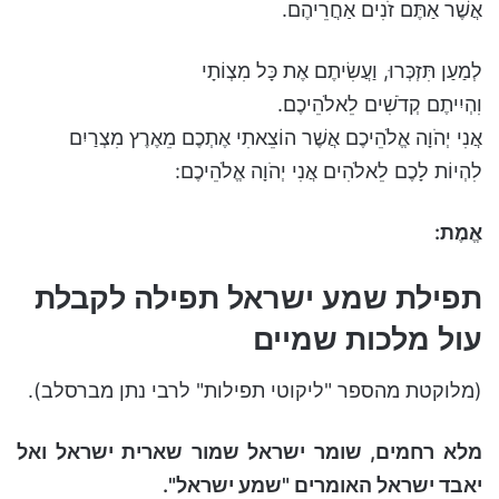
אֲשֶׁר אַתֶּם זֹנִים אַחֲרֵיהֶם.
לְמַעַן תִּזְכְּרוּ, וַעֲשִׂיתֶם אֶת כָּל מִצְוֹתָי
וִהְיִיתֶם קְדֹשִׁים לֵאלֹהֵיכֶם.
אֲנִי יְהֹוָה אֱלֹהֵיכֶם אֲשֶׁר הוֹצֵאתִי אֶתְכֶם מֵאֶרֶץ מִצְרַיִם
לִהְיוֹת לָכֶם לֵאלֹהִים אֲנִי יְהֹוָה אֱלֹהֵיכֶם:
אֱמֶת:
תפילת שמע ישראל תפילה לקבלת
עול מלכות שמיים
(מלוקטת מהספר "ליקוטי תפילות" לרבי נתן מברסלב).
מלא רחמים, שומר ישראל שמור שארית ישראל ואל
יאבד ישראל האומרים "שמע ישראל".