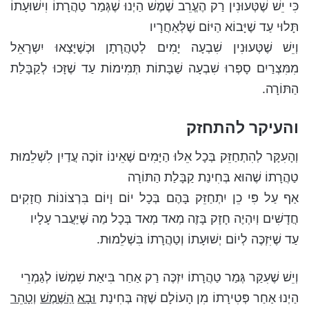
כִּי יֵשׁ שֶׁטְּעוּנִין רַק הֶעֱרֵב שֶׁמֶשׁ הַיְנוּ שֶׁגְּמַר טַהֲרָתוֹ וִישׁוּעָתוֹ
תָּלוּי עַד שֶׁיָּבוֹא הַיּוֹם שֶׁלְּאַחֲרָיו
וְיֵשׁ שֶׁטְּעוּנִין שִׁבְעָה יָמִים לְטַהֲרָתָן וּכְשֶׁיָּצְאוּ יִשְרָאֵל
מִמִּצְרַיִם סָפְרוּ שִׁבְעָה שַׁבָּתוֹת תְּמִימוֹת עַד שֶׁזָּכוּ לְקַבָּלַת
הַתּוֹרָה.
והעיקר להתחזק
וְהָעִקָּר לְהִתְחַזֵּק בְּכָל אֵלּוּ הַיָּמִים שֶׁאֵינוֹ זוֹכֶה עֲדַיִן לִשְׁלֵמוּת
טַהֲרָתוֹ שֶׁהוּא בְּחִינַת קַבָּלַת הַתּוֹרָה
אַף עַל פִּי כֵן יִתְחַזֵּק בָּהֶם בְּכָל יוֹם וָיוֹם בִּרְצוֹנוֹת חֲזָקִים
חֲדָשִׁים וְיִהְיֶה חָזָק בָּזֶה מְאד מְאד בְּכָל מַה שֶּׁיַּעֲבר עָלָיו
עַד שֶׁיִּזְכֶּה לְיוֹם יְשׁוּעָתוֹ וְטַהֲרָתוֹ בִּשְׁלֵמוּת.
וְיֵשׁ שֶׁעִקַּר גְּמַר טַהֲרָתוֹ יִזְכֶּה רַק אַחַר בִּיאַת שִׁמְשׁוֹ לְגַמְרֵי
הַיְנוּ אַחַר פְּטִירָתוֹ מִן הָעוֹלָם שֶׁזֶּה בְּחִינַת
וּבָא
הַשֶּׁמֶשׁ
וְטָהֵר