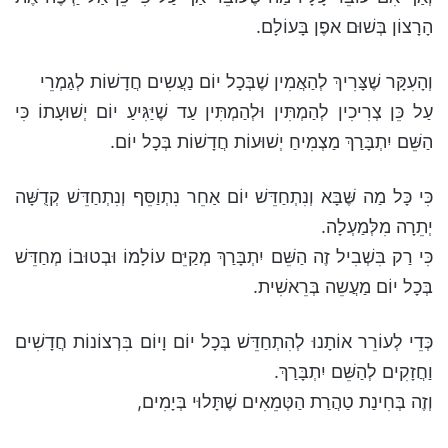
הָרָצוֹן בְּשׁוּם אפֶן בָּעוֹלָם.
וְהָעִקָּר שֶׁצָּרִיךְ לְהַאֲמִין שֶׁבְּכָל יוֹם נַעֲשִים חֲדָשׁוֹת לְגַמְרֵי
עַל כֵּן צְרִיכִין לְהַמְתִּין וּלְהַמְתִּין עַד שֶׁיַּגִּיעַ יוֹם יְשׁוּעָתוֹ כִּי
הַשֵּׁם יִתְבָּרַךְ מַצְמִיחַ יְשׁוּעוֹת חֲדָשׁוֹת בְּכָל יוֹם.
כִּי כָּל מַה שֶּׁבָּא וְנִתְחַדֵּשׁ יוֹם אַחֵר נִתְוַסֵּף וְנִתְחַדֵּשׁ קְדֻשָּׁה
יְתֵרָה מִלְּמַעְלָה.
כִּי רַק בִּשְׁבִיל זֶה הַשֵּׁם יִתְבָּרַךְ מְקַיֵּם עוֹלָמוֹ וּבְטוּבוֹ מְחַדֵּשׁ
בְּכָל יוֹם מַעֲשֵה בְּרֵאשִׁית.
כְּדֵי לְעוֹרֵר אוֹתָנוּ לְהִתְחַדֵּשׁ בְּכָל יוֹם וָיוֹם בִּרְצוֹנוֹת חֲדָשִׁים
וַחֲזָקִים לְהַשֵּׁם יִתְבָּרַךְ.
וְזֶה בְּחִינַת טַהֲרַת הַטְּמֵאִים שֶׁתָּלוּי בְּיָמִים,