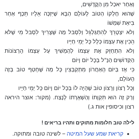
וְאַחַר יאכַל מִן הַקֳּדָשִׁים,
שֶׁהוּא חֶלְקוֹ הַטּוֹב לָעוֹלָם הַבָּא שֶׁיִּזְכֶּה אֵלָיו תֵּכֶף אַחַר
בִּיאַת שִׁמְשׁוֹ
וְלא יִצְטָרֵךְ לְהִתְגַּלְגֵּל וְלִסְבּל מַה שֶּׁצָּרִיךְ לִסְבּל מִי שֶׁלּא
הֵכִין אֶת עַצְמוֹ כְּלָל כָּל יְמֵי חַיָּיו
וְלא הִתְחַזֵּק אֶת עַצְמוֹ לְהַמְשִׁיךְ עַל עַצְמוֹ הָרְצוֹנוֹת
הַקְּדוֹשִׁים הַנַּ"ל בְּכָל יוֹם וָיוֹם
כִּי אָז בַּיּוֹם הָאַחֲרוֹן מִתְקַבְּצִין כָּל מַה שֶּׁחָטַף טוֹב בְּזֶה
הָעוֹלָם,
וְכָל רָצוֹן וְרָצוֹן טוֹב שֶׁהָיָה לוֹ בְּכָל יוֹם וָיוֹם כָּל יְמֵי חַיָּיו
וְרַק זֶה הוּא תִּקְוָתוֹ וְהַשְׁאָרָתוֹ לָנֶצַח. (מקור: אוצר היראה
רצון וכיסופין אות ג.)
לילה טוב חלומות מתוקים ותהיו בריאים !
קריאת שמע שעל המיטה
– לשינה טובה ומתוקה.