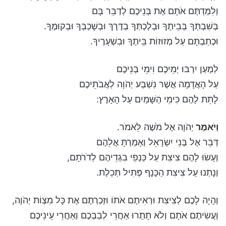
וְלִמַּדְתֶּם אֹתָם אֶת בְּנֵיכֶם לְדַבֵּר בָּם
בְּשִׁבְתְּךָ בְּבֵיתֶךָ וּבְלֶכְתְּךָ בַדֶּרֶךְ וּבְשָׁכְבְּךָ וּבְקוּמֶךָ.
וּכְתַבְתָּם עַל מְזוּזוֹת בֵּיתֶךָ וּבִשְׁעָרֶיךָ.
לְמַעַן יִרְבּוּ יְמֵיכֶם וִימֵי בְנֵיכֶם
עַל הָאֲדָמָה אֲשֶׁר נִשְׁבַּע יְהֹוָה לַאֲבֹתֵיכֶם
לָתֵת לָהֶם כִּימֵי הַשָּׁמַיִם עַל הָאָרֶץ:
וַיֹּאמֶר
יְהֹוָה אֶל מֹשֶׁה לֵּאמֹר.
דַּבֵּר אֶל בְּנֵי יִשְׂרָאֵל וְאָמַרְתָּ אֲלֵהֶם
וְעָשׂוּ לָהֶם צִיצִת עַל כַּנְפֵי בִגְדֵיהֶם לְדֹרֹתָם,
וְנָתְנוּ עַל צִיצִת הַכָּנָף פְּתִיל תְּכֵלֶת.
וְהָיָה לָכֶם לְצִיצִת וּרְאִיתֶם אֹתוֹ וּזְכַרְתֶּם אֶת כָּל מִצְוֹת יְהֹוָה,
וַעֲשִׂיתֶם אֹתָם וְלֹא תָתֻרוּ אַחֲרֵי לְבַבְכֶם וְאַחֲרֵי עֵינֵיכֶם