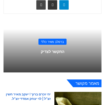
Telegram
שתף ע
הדפס
ברסלב מאיר כללי
התקשר לצדיק
מאמר מקושר
יהי זכרם ברוך ! יעקב מאיר חשין
זצ"ל | לוי יצחק אמדדי זצ"ל.