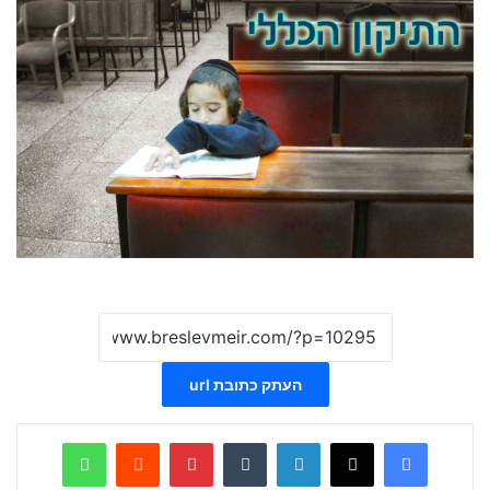
העתק כתובת url
WhatsApp
Reddit
Pinterest
Tumblr
LinkedIn
X
Facebook