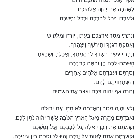
לְאַהֲבָה אֶת יְהֹוָה אֱלֹהֵיכֶם
וּלְעָבְדוֹ בְּכָל לְבַבְכֶם וּבְכָל נַפְשְׁכֶם.
וְנָתַתִּי מְטַר אַרְצְכֶם בְּעִתּוֹ, יוֹרֶה וּמַלְקוֹשׁ
וְאָסַפְתָּ דְגָנֶךָ וְתִירֹשְׁךָ וְיִצְהָרֶךָ.
וְנָתַתִּי עֵשֶׂב בְּשָׂדְךָ לִבְהֶמְתֶּךָ, וְאָכַלְתָּ וְשָׂבָעְתָּ.
הִשָּׁמְרוּ לָכֶם פֶּן יִפְתֶּה לְבַבְכֶם
וְסַרְתֶּם וַעֲבַדְתֶּם אֱלֹהִים אֲחֵרִים
וְהִשְׁתַּחֲוִיתֶם לָהֶם.
וְחָרָה אַף יְהֹוָה בָּכֶם וְעָצַר אֶת הַשָּׁמַיִם
וְלֹא יִהְיֶה מָטָר וְהָאֲדָמָה לֹא תִתֵּן אֶת יְבוּלָהּ
וַאֲבַדְתֶּם מְהֵרָה מֵעַל הָאָרֶץ הַטֹּבָה אֲשֶׁר יְהֹוָה נֹתֵן לָכֶם.
וְשַׂמְתֶּם אֶת דְּבָרַי אֵלֶּה עַל לְבַבְכֶם וְעַל נַפְשְׁכֶם
וּקְשַׁרְתֶּם אֹתָם לְאוֹת עַל יֶדְכֶם וְהָיוּ לְטוֹטָפֹת בֵּין עֵינֵיכֶם.