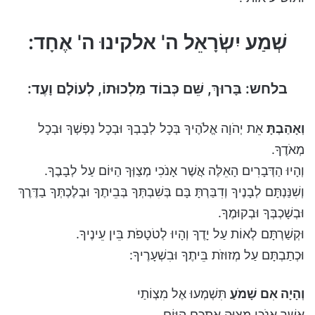
שְׁמַע יִשְׂרָאֵל ה' אלקינוּ ה' אֶחָד:
בלחש: בָּרוּךְ, שֵּׁם כְּבוֹד מַלְכוּתוֹ, לְעוֹלָם וָעֶד:
וְאָהַבְתָּ
אֵת יְהֹוָה אֱלֹהֶיךָ בְּכָל לְבָבְךָ וּבְכָל נַפְשְׁךָ וּבְכָל
מְאֹדֶךָ.
וְהָיוּ הַדְּבָרִים הָאֵלֶּה אֲשֶׁר אָנֹכִי מְצַוְּךָ הַיּוֹם עַל לְבָבֶךָ.
וְשִׁנַּנְתָּם לְבָנֶיךָ וְדִבַּרְתָּ בָּם בְּשִׁבְתְּךָ בְּבֵיתֶךָ וּבְלֶכְתְּךָ בַדֶּרֶךְ
וּבְשָׁכְבְּךָ וּבְקוּמֶךָ.
וּקְשַׁרְתָּם לְאוֹת עַל יָדֶךָ וְהָיוּ לְטֹטָפֹת בֵּין עֵינֶיךָ.
וּכְתַבְתָּם עַל מְזוּזֹת בֵּיתֶךָ וּבִשְׁעָרֶיךָ:
וְהָיָה אִם שָׁמֹעַ
תִּשְׁמְעוּ אֶל מִצְוֹתַי
אֲשֶׁר אָנֹכִי מְצַוֶּה אֶתְכֶם הַיּוֹם