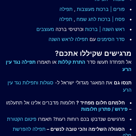
פורים | ברכות מעוצבות
,
תפילה
פסח | ברכות
לחג שמח
,
תפילה
ראש השנה | ברכות
וכרטיסי ברכה
מעוצבים
סדר הסימנים
עם
תפילה לראש השנה
מרגישים שקיללו אתכם?
אל תפחדו! תעשו סדר
התרת קללות
או תאמרו
תפילה נגד עין
הרע
תנסו גם
את המאגר מגדולי ישראל ל-
סגולות ותפילות נגד עין
הרע
חלמתם חלום מפחיד ?
חלומות מדברים אלינו אל תתעלמו
–
פירוש / פתרון חלומות
מרגישים שנדבקו בכם רוחות רעות? תאמרו
פיטום הקטורת
הסגולה השלימה והכי טובה לנשים –
תפילה להפרשת
חלה