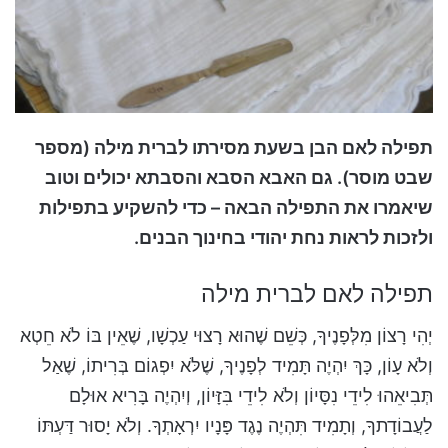
תפילה לאם הבן בשעת מסירתו לברית מילה (מספר
שבט מוסר). גם האבא הסבא והסבתא יכולים וטוב
שיאמרו את התפילה הבאה – כדי להשקיע בתפילות
ולזכות לראות נחת יהודי בחינוך הבנים.
תפילה לאם לברית מילה
יְהִי רָצוֹן מִלְּפָנֶיךָ, כְּשֵׁם שֶׁהוּא רָצוּי עַכְשָׁו, שֶׁאֵין בּוֹ לֹא חֵטְא
וְלֹא עָוֹן, כָּךְ יִהְיֶה תָּמִיד לְפָנֶיךָ, שֶׁלֹּא יִפְגוֹם בְּרִיתוֹ, שֶׁאַל
תְּבִיאֵהוּ לִידֵי נִסָּיוֹן וְלֹא לִידֵי בִּזָּיוֹן, וְיִהְיֶה בָּרִיא אוּלָם
לַעֲבוֹדָתךָ, וְתָמִיד תִּהְיֶה נֶגֶד פָּנָיו יִרְאָתְךָ. וְלֹא יָסוּר דַּעְתּוֹ