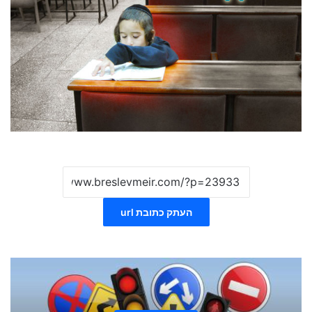
העתק כתובת url