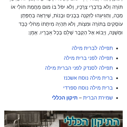
תּוֹרָה וְלֹא בְּדִבְרֵי צְרָכָיו, וְלֹא יִפֹּל בּוֹ מוּם מַחֲמַת חוֹלִי אוֹ
מַכָּה, וְתַגִּיעֵהוּ לַזִּקְנָה בְּבָנִים וּבָנוֹת, שֶׁיִּרְאֶה בְּחֻפָּתָן
עוֹסְקִים בַּתּוֹרָה וּמִצְוֹת, וְלֹא תִּהְיֶה מִיתָתוֹ מֵחֹלִי כָּבֵד
וּמְשֻׁנֶּה, וְיָבוֹא אֶל הַקֶבֶר שָׁלֵם בְּכָל אֵבָרָיו. אָמֵן:
תפילה לברית מילה
תפילה לפני ברית מילה
תפילה לסנדק לפני הברית מילה
ברית מילה נוסח אשכנז
ברית מילה נוסח ספרדי
שמירת הברית
–
תיקון הכללי