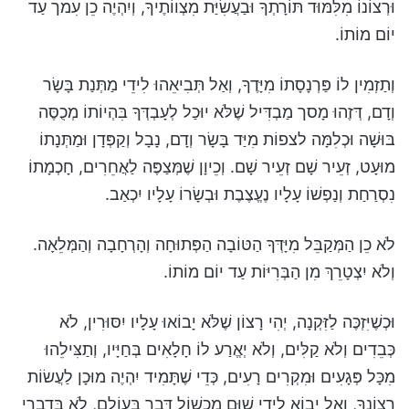
וּרְצוֹנוֹ מִלִּמּוּד תּוֹרָתְךָ וּבַעֲשִׂיַּת מִצְווֹתֶיךָ, וְיִהְיֶה כֵן עִמך עַד
יוֹם מוֹתוֹ.
וְתַזְמִין לוֹ פַּרְנָסָתוֹ מִיָּדֶךָ, וְאַל תְּבִיאֵהוּ לִידֵי מַתְּנַת בָּשָׂר
וְדָם, דְּזֶהוּ מָסך מַבְדִּיל שֶׁלֹּא יוּכַל לְעָבְדְּךָ בִּהְיוֹתוֹ מְכֻסֶּה
בּוּשָׁה וּכְלִמָּה לצפוֹת מִיַּד בָּשָׂר וְדָם, נָבָל וְקַפְּדָן וּמַתְּנָתוֹ
מוּעָט, זְעֵיר שָׁם זְעֵיר שָׁם. וְכֵיוָן שֶׁמְּצַפֶּה לַאֲחֵרִים, חָכְמָתוֹ
נִסְרַחַת וְנַפְשׁוֹ עָלָיו נֶעֱצֶבֶת וּבְשָׂרוֹ עָלָיו יִכְאַב.
לֹא כֵן הַמְּקַבֵּל מִיָּדְּךָ הַטּוֹבָה הַפְּתוּחָה וְהָרְחָבָה וְהַמְּלֵאָה.
וְלֹא יִצְטָרֵךְ מִן הַבְּרִיּוֹת עַד יוֹם מוֹתוֹ.
וּכְשֶׁיִּזְכֶּה לַזִּקְנָה, יְהִי רָצוֹן שֶׁלֹּא יָבוֹאוּ עָלָיו יִסּוּרִין, לֹא
כְּבֵדִים וְלֹא קַלִּים, וְלֹא יְאֱרַע לוֹ חָלָאִים בְּחַיָּיו, וְתַצִּילֵהוּ
מִכָּל פְּגָעִים וּמִקְרִים רָעִים, כְּדֵי שֶׁתָּמִיד יִהְיֶה מוּכָן לַעֲשׂוֹת
רְצוֹנְךָ, וְאַל יָבוֹא לִידֵי שׁוּם מִכְשׁוֹל דָּבָר בָּעוֹלָם, לֹא בְּדִבְרֵי