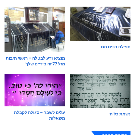
תפילת רבינו תם
מוציא זרע לבטלה = ראשי תיבות
מזל 77 זה בידיים שלך!
עלינו לשבח – סגולה לקבלת
נשמת כל חי
משאלות