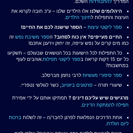
המדריך
להתבודדות
השלם.
היהלומים שלנו
אלו הילדים שלנו – ע"כ חובה לקרוא את
העיצות והתפילות ל
חינוך הילדים
.
ספר ליקוטי עיצות
–
הספר שישנה לכם את החיים!
החיים מעייפים? אין כוח לסחוב?
ה
ספר משיבת נפש
זה
כמו מים קרים על נפש עייפה, זה יחזק וירענן אתכם!
כל התפילות לכל הישועות בכל הנושאים שבעולם – תשקיעו
כל יום 15 דקות קריאה ב
ספר ליקוטי תפילות
.אוהבים לעוף
במחשבות?
ספר סיפורי מעשיות
לרבי נחמן מברסלב.
שיעורי תורה –
סרטונים ביוטיוב
, כשר לגולשי נטפריי.
מרגישים שיש עליכם דינים ?
תמתיקו אותם על ידי אמירת
תפילה להמתקת הדינים
.
אחת הדרכים הנפלאות לפרגן לחבר/ה – זה לשלוח
ברכות
ליום הולדת
.