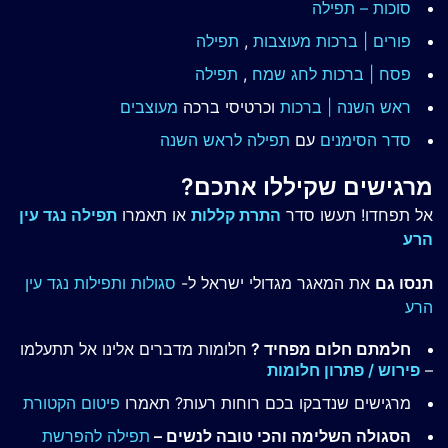
סוכות – תפילה
פורים | ברכות מעוצבות
,
תפילה
פסח | ברכות
לחג שמח
,
תפילה
ראש השנה | ברכות
וכרטיסי ברכה
מעוצבים
סדר הסימנים
עם
תפילה לראש השנה
מרגישים שקיללו אתכם?
אל תפחדו! תעשו סדר
התרת קללות
או תאמרו
תפילה נגד עין
הרע
תנסו גם
את המאגר מגדולי ישראל ל-
סגולות ותפילות נגד עין
הרע
חלמתם חלום מפחיד ?
חלומות מדברים אלינו אל תתעלמו
–
פירוש / פתרון חלומות
מרגישים שנדבקו בכם רוחות רעות? תאמרו
פיטום הקטורת
הסגולה השלימה והכי טובה לנשים –
תפילה להפרשת