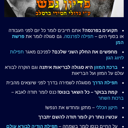
תקועים בפרנסה?
אתם חייבים לומר כל יום לפני העבודה
או בסוף היום –
תפילה לפרנסה
. גם סגולה לומר את
פרשת
המן
מחפשים את החלק השני שלכם?
לפניכם מאגר
תפילות
לזיווג הגון
ברכת המזון
היא סגולה לבריאות איתנה
וגם הוקרה לבורא
עולם על המזון ועל הבריאות
תפילת הדרך
מסוגלת לשמירה בדרך לפני שיוצאים מהבית
קמת בבוקר – כל השאר בונוס!
כנס לומר תודה לאבא –
ברכות השחר
תיקון הכללי
– מתקן ומחדש את הנפש!
עכשיו נותר רק לומר תודה להשם יתברך
על החיים כנסו לומר בשמחה –
תפילת הודיה לבורא עולם