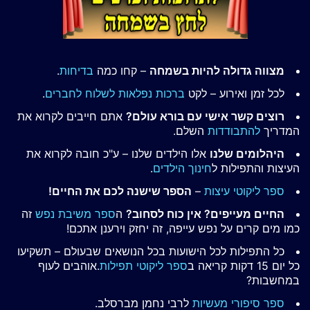
מצווה גדולה להיות בשמחה
– קחו כמה
בדיחות
.
לכל זמן ואירוע – לקט
ברכות נפלאות לשלוח לחברים
.
רוצים קשר אישי עם בורא עולם?
אתם חייבים לקרוא את
המדריך
להתבודדות
השלם.
היהלומים שלנו
אלו הילדים שלנו – ע"כ חובה לקרוא את
העיצות והתפילות ל
חינוך הילדים
.
ספר ליקוטי עיצות
–
הספר שישנה לכם את החיים!
החיים מעייפים? אין כוח לסחוב?
ה
ספר משיבת נפש
זה
כמו מים קרים על נפש עייפה, זה יחזק וירענן אתכם!
כל התפילות לכל הישועות בכל הנושאים שבעולם – תשקיעו
כל יום 15 דקות קריאה ב
ספר ליקוטי תפילות
.אוהבים לעוף
במחשבות?
ספר סיפורי מעשיות
לרבי נחמן מברסלב.