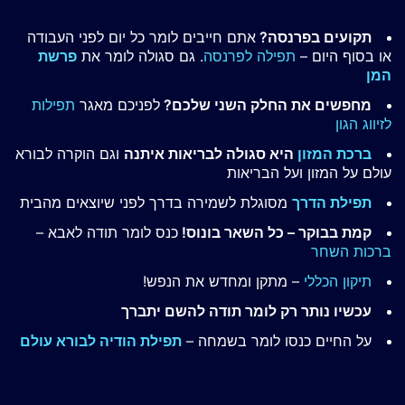
תקועים בפרנסה?
אתם חייבים לומר כל יום לפני העבודה
או בסוף היום –
תפילה לפרנסה
. גם סגולה לומר את
פרשת
המן
מחפשים את החלק השני שלכם?
לפניכם מאגר
תפילות
לזיווג הגון
ברכת המזון
היא סגולה לבריאות איתנה
וגם הוקרה לבורא
עולם על המזון ועל הבריאות
תפילת הדרך
מסוגלת לשמירה בדרך לפני שיוצאים מהבית
קמת בבוקר – כל השאר בונוס!
כנס לומר תודה לאבא –
ברכות השחר
תיקון הכללי
– מתקן ומחדש את הנפש!
עכשיו נותר רק לומר תודה להשם יתברך
על החיים כנסו לומר בשמחה –
תפילת הודיה לבורא עולם