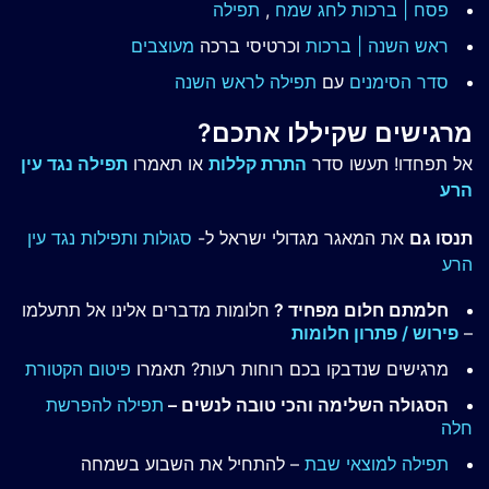
פסח | ברכות
לחג שמח
,
תפילה
ראש השנה | ברכות
וכרטיסי ברכה
מעוצבים
סדר הסימנים
עם
תפילה לראש השנה
מרגישים שקיללו אתכם?
אל תפחדו! תעשו סדר
התרת קללות
או תאמרו
תפילה נגד עין
הרע
תנסו גם
את המאגר מגדולי ישראל ל-
סגולות ותפילות נגד עין
הרע
חלמתם חלום מפחיד ?
חלומות מדברים אלינו אל תתעלמו
–
פירוש / פתרון חלומות
מרגישים שנדבקו בכם רוחות רעות? תאמרו
פיטום הקטורת
הסגולה השלימה והכי טובה לנשים –
תפילה להפרשת
חלה
תפילה למוצאי שבת
– להתחיל את השבוע בשמחה