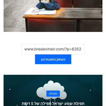
העתק כתובת url
תפילה
תפילת שמע ישראל תפילה של 5 דקות