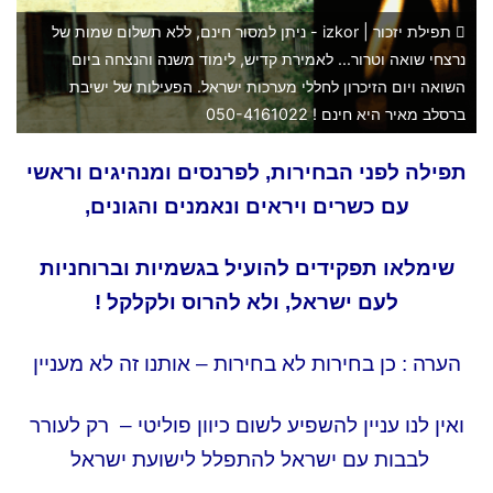
תפילת יזכור | izkor - ניתן למסור חינם, ללא תשלום שמות של
נרצחי שואה וטרור... לאמירת קדיש, לימוד משנה והנצחה ביום
השואה ויום הזיכרון לחללי מערכות ישראל. הפעילות של ישיבת
ברסלב מאיר היא חינם ! 050-4161022
תפילה לפני הבחירות, לפרנסים ומנהיגים וראשי
עם כשרים ויראים ונאמנים והגונים,
שימלאו תפקידים להועיל בגשמיות וברוחניות
לעם ישראל, ולא להרוס ולקלקל !
הערה : כן בחירות לא בחירות – אותנו זה לא מעניין
ואין לנו עניין להשפיע לשום כיוון פוליטי –
רק לעורר
לבבות עם ישראל להתפלל לישועת ישראל