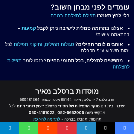
עומדים לפני מבחן חשוב?
בלי לחץ תאמרו
תפילה להצלחה במבחן
אצלנו בתרומה סמלית לישיבה ניתן לקבל
קמעות
–
בהתאמה אישית!
אוהבים לומר תהילים?
סגולות תהילים,
ותיקוני תפילות
לכל
ימות השבוע ע"פ הקבלה
מחפשים להצליח, בכל תחומי החיים?
כנסו לומר
תפילות
להצלחה
מוסדות ברסלב מאיר
הרב סלנט 7 ירושלים ; מיקוד 95144 מספר עמותה 580481364
ישיבה ובית חם
מוקד התפילות של חסידי ברסלב
ייעוץ רוחני חינם
לכל
מבקשי השם
052-5652005 ; 050-4161022
תרומות יתקבלו בברכה -
לתרומה לחץ כאן
הצהרת נגישות
בית
מוקד התפילות
קמעות וסגולות
פרשת השבוע
אודותינו