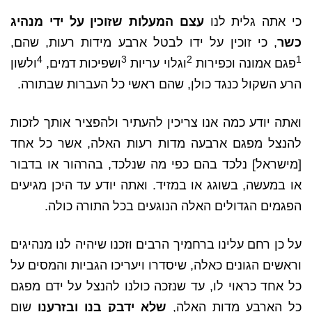
כי אתה גלית לנו
עצם המעלות שזוכין על ידי מנהיג
כשר
, כי זוכין על ידו לבטל ארבע מידות רעות, שהם,
4
3
2
1
פגם אמונה וכפירות
וגלוי עריות
ושפיכות דמים,
ולשון
הרע השקול כנגד כולן, שהם ראשי כל העברות שבתורה.
ואתה יודע כמה אנו צריכין להעתיר ולהפציר אותך לזכות
להנצל מפגם ארבעה מדות רעות האלה, אשר כל אחד
[מישראל] נלכד בהם כפי מה שנלכד, בהרהור או בדבור
או במעשה, בשוגג או במזיד. ואתה יודע עד היכן מגיעים
הפגמים הגדולים האלה הנוגעים בכל התורה כולה.
על כן רחם עלינו ברחמיך הרבים וזכנו שיהיה לנו מנהיגים
וראשים הגונים כאלה, שיסדרו ויעריכו הגביות והמסים על
כל אחד כראוי לו, עד שנזכה כולנו להנצל על ידם מפגם
כל הארבע מדות האלה,
שלא ידבק בנו ובזרענו
שום