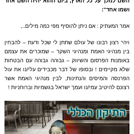
השם למלך על כל הארץ, ביום ההוא יהיה השם אחד
ושמו אחד":
אמר המעתיק : אם ניתן להוסיף מפי כמה מילים..,
ויהי' רצון רבונו של עולם שתתן לי שכל ודעת – להבחין
בין מנהיגי האמת ומנהיגי השקר – שמוכרים את עצמם
באומנות הפרסום והשיווק – גבוהה גבוהה עם הבטחות
שלא מקיימים ! ובסופו של דבר מכבידים עלי/נו את עול
הפרנסה והמיסים והנתינות, לבין מנהיגי האמת אשר
רצונם להיטיב עמי/נו ועמך ישראל בגשמיות וברוחניות !