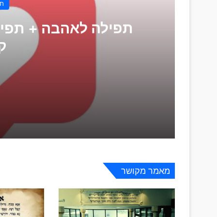
תי
ק
תפילה לאהבה + תפילה לזוגיות טובה 3 חלקים קצרים
הסרת כישופים, קללות ועין הרע
מאמר מקושר
תפילה לאמונה