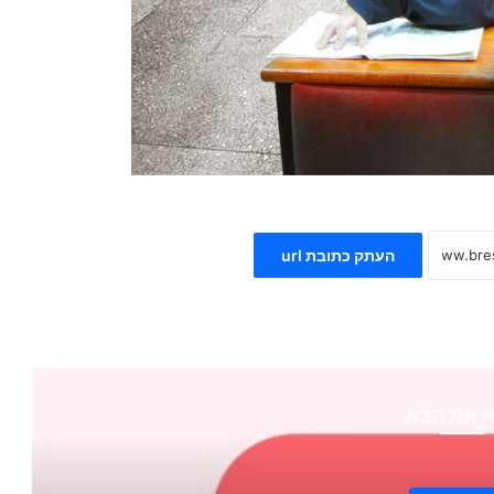
העתק כתובת url
 את הבא