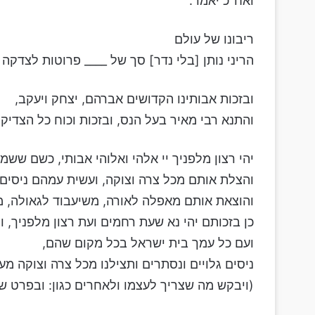
ואח"כ יאמר:
ריבונו של עולם
הריני נותן [בלי נדר] סך של ____ פרוטות לצדקה 
ובזכות אבותינו הקדושים אברהם, יצחק ויעקב,
והתנא רבי מאיר בעל הנס, ובזכות וכוח כל הצדי
יהי רצון מלפניך יי אלהי ואלוהי אבותי, כשם ש
והצלת אותם מכל צרה וצוקה, ועשית עמהם ניסים ו
והוצאת אותם מאפלה לאורה, משיעבוד לגאולה, מי
כן בזכותם יהי נא שעת רחמים ועת רצון מלפניך, ו
ועם כל עמך בית ישראל בכל מקום שהם,
ניסים גלויים ונסתרים ותצילנו מכל צרה וצוקה מע
(ויבקש מה שצריך לעצמו ולאחרים כגון: ובפרט ש