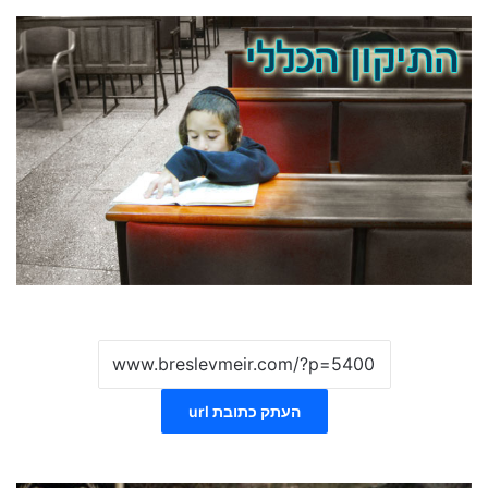
העתק כתובת url