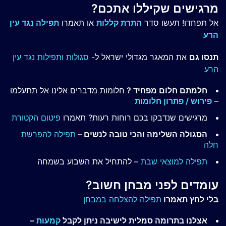
מרגישים שקיללו אתכם?
אל תפחדו! תעשו סדר
התרת קללות
או תאמרו
תפילה נגד עין
הרע
תנסו גם
את המאגר מגדולי ישראל ל-
סגולות ותפילות נגד עין
הרע
חלמתם חלום מפחיד ?
חלומות מדברים אלינו אל תתעלמו
–
פירוש / פתרון חלומות
מרגישים שנדבקו בכם רוחות רעות? תאמרו
פיטום הקטורת
הסגולה השלימה והכי טובה לנשים –
תפילה להפרשת
חלה
תפילה למוצאי שבת
– להתחיל את השבוע בשמחה
עומדים לפני מבחן חשוב?
בלי לחץ תאמרו
תפילה להצלחה במבחן
אצלנו בתרומה סמלית לישיבה ניתן לקבל
קמעות
–