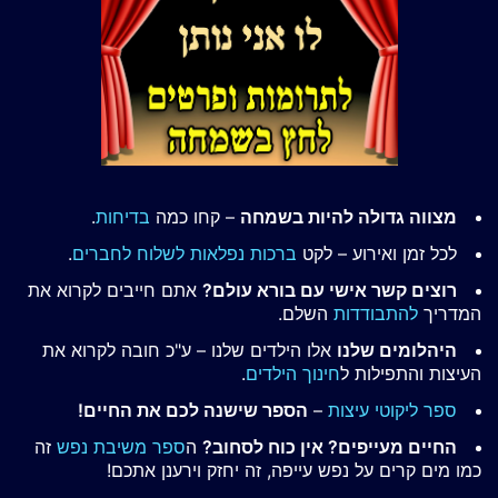
מצווה גדולה להיות בשמחה
– קחו כמה
בדיחות
.
לכל זמן ואירוע – לקט
ברכות נפלאות לשלוח לחברים
.
רוצים קשר אישי עם בורא עולם?
אתם חייבים לקרוא את
המדריך
להתבודדות
השלם.
היהלומים שלנו
אלו הילדים שלנו – ע"כ חובה לקרוא את
העיצות והתפילות ל
חינוך הילדים
.
ספר ליקוטי עיצות
–
הספר שישנה לכם את החיים!
החיים מעייפים? אין כוח לסחוב?
ה
ספר משיבת נפש
זה
כמו מים קרים על נפש עייפה, זה יחזק וירענן אתכם!