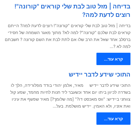
בדיחה | מזל טוב לבת שלי קוראים "קורונה"!
רוצים לדעת למה?
בדיחה | מזל טוב לבת שלי קוראים "קורונה"! רוצים לדעת למה? הייתם
קוראים לבת שלכם "קורונה"? למה לא? מתוך מאגר השמחה של חסידי
ברסלב אחד שאל את הרב שלו אם לתת לבת את השם קורונה ? חשבתם
למה לא ?…
קרא עוד...
התוכי שידע לדבר יידיש
התוכי שידע לדבר יידיש מאיר, אלמן יהודי בודד מפלורידה, הלך לו
בשדרה לכיוון ביתו יום אחד וכשעבר ליד חנות לחיות מחמד, שמע קול
צווחני ביידיש: "ווס מאכסט דו?" [מה שלומך?] מאיר שפשף את עיניו
ואת אזניו, ולא האמין. יידיש מושלמת. בעל…
קרא עוד...