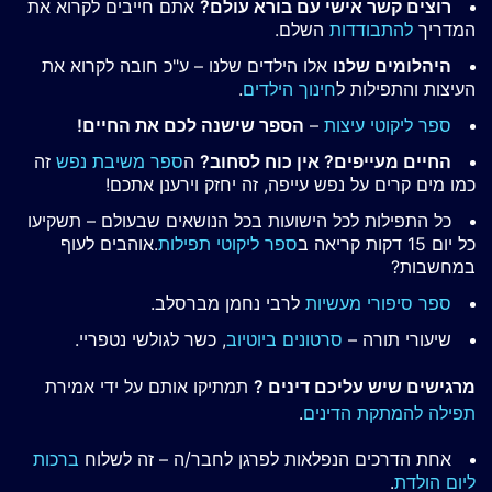
רוצים קשר אישי עם בורא עולם?
אתם חייבים לקרוא את
המדריך
להתבודדות
השלם.
היהלומים שלנו
אלו הילדים שלנו – ע"כ חובה לקרוא את
העיצות והתפילות ל
חינוך הילדים
.
ספר ליקוטי עיצות
–
הספר שישנה לכם את החיים!
החיים מעייפים? אין כוח לסחוב?
ה
ספר משיבת נפש
זה
כמו מים קרים על נפש עייפה, זה יחזק וירענן אתכם!
כל התפילות לכל הישועות בכל הנושאים שבעולם – תשקיעו
כל יום 15 דקות קריאה ב
ספר ליקוטי תפילות
.אוהבים לעוף
במחשבות?
ספר סיפורי מעשיות
לרבי נחמן מברסלב.
שיעורי תורה –
סרטונים ביוטיוב
, כשר לגולשי נטפריי.
מרגישים שיש עליכם דינים ?
תמתיקו אותם על ידי אמירת
תפילה להמתקת הדינים
.
אחת הדרכים הנפלאות לפרגן לחבר/ה – זה לשלוח
ברכות
ליום הולדת
.