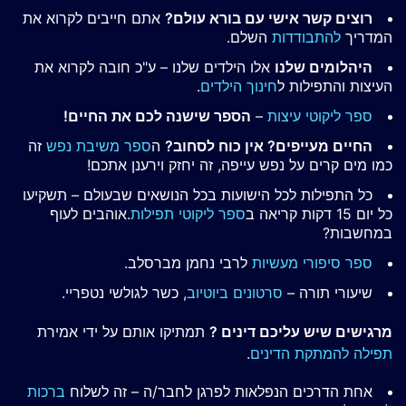
רוצים קשר אישי עם בורא עולם?
אתם חייבים לקרוא את
המדריך
להתבודדות
השלם.
היהלומים שלנו
אלו הילדים שלנו – ע"כ חובה לקרוא את
העיצות והתפילות ל
חינוך הילדים
.
ספר ליקוטי עיצות
–
הספר שישנה לכם את החיים!
החיים מעייפים? אין כוח לסחוב?
ה
ספר משיבת נפש
זה
כמו מים קרים על נפש עייפה, זה יחזק וירענן אתכם!
כל התפילות לכל הישועות בכל הנושאים שבעולם – תשקיעו
כל יום 15 דקות קריאה ב
ספר ליקוטי תפילות
.אוהבים לעוף
במחשבות?
ספר סיפורי מעשיות
לרבי נחמן מברסלב.
שיעורי תורה –
סרטונים ביוטיוב
, כשר לגולשי נטפריי.
מרגישים שיש עליכם דינים ?
תמתיקו אותם על ידי אמירת
תפילה להמתקת הדינים
.
אחת הדרכים הנפלאות לפרגן לחבר/ה – זה לשלוח
ברכות