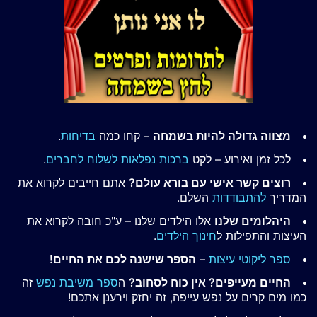
מצווה גדולה להיות בשמחה
– קחו כמה
בדיחות
.
לכל זמן ואירוע – לקט
ברכות נפלאות לשלוח לחברים
.
רוצים קשר אישי עם בורא עולם?
אתם חייבים לקרוא את
המדריך
להתבודדות
השלם.
היהלומים שלנו
אלו הילדים שלנו – ע"כ חובה לקרוא את
העיצות והתפילות ל
חינוך הילדים
.
ספר ליקוטי עיצות
–
הספר שישנה לכם את החיים!
החיים מעייפים? אין כוח לסחוב?
ה
ספר משיבת נפש
זה
כמו מים קרים על נפש עייפה, זה יחזק וירענן אתכם!