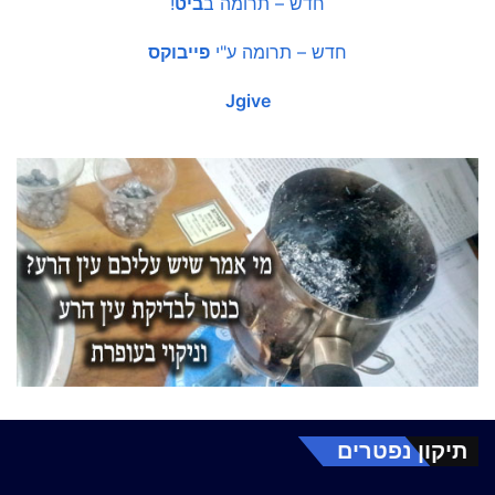
חדש – תרומה ב
ביט
!
חדש – תרומה ע"י
פייבוקס
Jgive
תיקון נפטרים