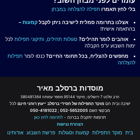
עומדים לפני מבחן חשוב?
בלי לחץ תאמרו
תפילה להצלחה במבחן
אצלנו בתרומה סמלית לישיבה ניתן לקבל
קמעות
–
בהתאמה אישית!
אוהבים לומר תהילים?
סגולות תהילים,
ותיקוני תפילות
לכל
ימות השבוע ע"פ הקבלה
מחפשים להצליח, בכל תחומי החיים?
כנסו לומר
תפילות
להצלחה
מוסדות ברסלב מאיר
הרב סלנט 7 ירושלים ; מיקוד 95144 מספר עמותה 580481364
ישיבה ובית חם
מוקד התפילות של חסידי ברסלב
ייעוץ רוחני חינם
לכל
מבקשי השם
052-5652005 ; 050-4161022
תרומות יתקבלו בברכה -
לתרומה לחץ כאן
הצהרת נגישות
בית
מוקד התפילות
קמעות וסגולות
פרשת השבוע
אודותינו