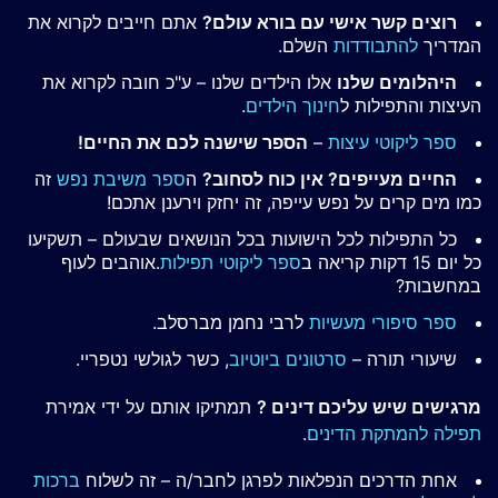
רוצים קשר אישי עם בורא עולם?
אתם חייבים לקרוא את
המדריך
להתבודדות
השלם.
היהלומים שלנו
אלו הילדים שלנו – ע"כ חובה לקרוא את
העיצות והתפילות ל
חינוך הילדים
.
ספר ליקוטי עיצות
–
הספר שישנה לכם את החיים!
החיים מעייפים? אין כוח לסחוב?
ה
ספר משיבת נפש
זה
כמו מים קרים על נפש עייפה, זה יחזק וירענן אתכם!
כל התפילות לכל הישועות בכל הנושאים שבעולם – תשקיעו
כל יום 15 דקות קריאה ב
ספר ליקוטי תפילות
.אוהבים לעוף
במחשבות?
ספר סיפורי מעשיות
לרבי נחמן מברסלב.
שיעורי תורה –
סרטונים ביוטיוב
, כשר לגולשי נטפריי.
מרגישים שיש עליכם דינים ?
תמתיקו אותם על ידי אמירת
תפילה להמתקת הדינים
.
אחת הדרכים הנפלאות לפרגן לחבר/ה – זה לשלוח
ברכות