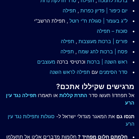
ברכות לחנוכה
,
תפילה
,
סדר הדלקת נרות
יום כיפור | פדיון כפרות
,
תפילה
ל"ג בעומר | סגולת ח"י רוטל
, תפילת הרשב"י
סוכות – תפילה
פורים | ברכות מעוצבות
,
תפילה
פסח | ברכות
לחג שמח
,
תפילה
ראש השנה | ברכות
וכרטיסי ברכה
מעוצבים
סדר הסימנים
עם
תפילה לראש השנה
מרגישים שקיללו אתכם?
אל תפחדו! תעשו סדר
התרת קללות
או תאמרו
תפילה נגד עין
הרע
תנסו גם
את המאגר מגדולי ישראל ל-
סגולות ותפילות נגד עין
הרע
חלמתם חלום מפחיד ?
חלומות מדברים אלינו אל תתעלמו