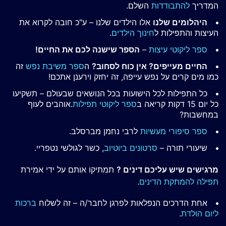
המדריך
להתבודדות
השלם.
היהלומים שלנו
אלו הילדים שלנו – ע"כ חובה לקרוא את
העיצות והתפילות ל
חינוך הילדים
.
ספר ליקוטי עיצות
–
הספר שישנה לכם את החיים!
החיים מעייפים? אין כוח לסחוב?
ה
ספר משיבת נפש
זה
כמו מים קרים על נפש עייפה, זה יחזק וירענן אתכם!
כל התפילות לכל הישועות בכל הנושאים שבעולם – תשקיעו
כל יום 15 דקות קריאה ב
ספר ליקוטי תפילות
.אוהבים לעוף
במחשבות?
ספר סיפורי מעשיות
לרבי נחמן מברסלב.
שיעורי תורה –
סרטונים ביוטיוב
, כשר לגולשי נטפריי.
מרגישים שיש עליכם דינים ?
תמתיקו אותם על ידי אמירת
תפילה להמתקת הדינים
.
אחת הדרכים הנפלאות לפרגן לחבר/ה – זה לשלוח
ברכות
ליום הולדת
.