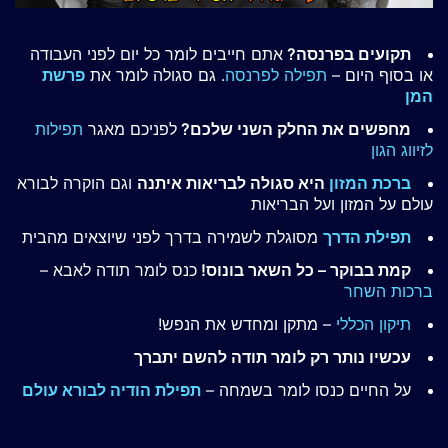
תקועים בפרנסה?
אתם חייבים לומר כל יום לפני העבודה
או בסוף היום –
תפילה לפרנסה
. גם סגולה לומר את
פרשת
המן
מחפשים את החלק השני שלכם?
לפניכם מאגר
תפילות
לזיווג הגון
ברכת המזון
היא סגולה לבריאות איתנה
וגם הוקרה לבורא
עולם על המזון ועל הבריאות
תפילת הדרך
מסוגלת לשמירה בדרך לפני שיוצאים מהבית
קמת בבוקר – כל השאר בונוס!
כנס לומר תודה לאבא –
ברכות השחר
תיקון הכללי
– מתקן ומחדש את הנפש!
עכשיו נותר רק לומר תודה להשם יתברך
על החיים כנסו לומר בשמחה –
תפילת הודיה לבורא עולם