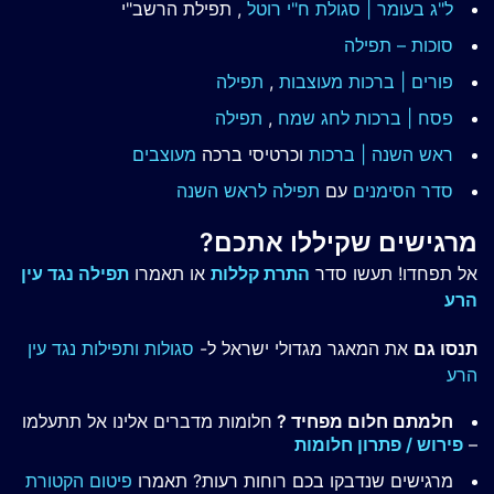
ל"ג בעומר | סגולת ח"י רוטל
, תפילת הרשב"י
סוכות – תפילה
פורים | ברכות מעוצבות
,
תפילה
פסח | ברכות
לחג שמח
,
תפילה
ראש השנה | ברכות
וכרטיסי ברכה
מעוצבים
סדר הסימנים
עם
תפילה לראש השנה
מרגישים שקיללו אתכם?
אל תפחדו! תעשו סדר
התרת קללות
או תאמרו
תפילה נגד עין
הרע
תנסו גם
את המאגר מגדולי ישראל ל-
סגולות ותפילות נגד עין
הרע
חלמתם חלום מפחיד ?
חלומות מדברים אלינו אל תתעלמו
–
פירוש / פתרון חלומות
מרגישים שנדבקו בכם רוחות רעות? תאמרו
פיטום הקטורת