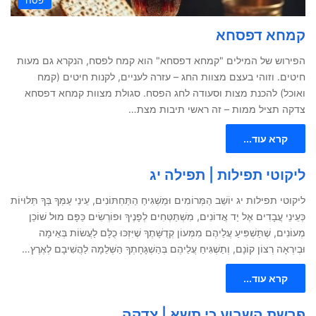
קמחא דפסחא
הפירוש של המילים "קמחא דפסחא" הוא קמח לפסח, הנקרא גם מעות
חיטים. וזוהי בעצם מצוות החג – עזרה לעניים, לקנות חיטים (קמח
ואוכל) להכנת מצות וסעודה לחג הפסח. סגולת מצוות קמחא דפסחא
צדקה תציל ממות – זה ראשי תיבות מצת…
קרא עוד...
ליקוטי תפילות | תפילה יג
ליקוטי תפילות יג יוֹשֵׁב הַמְּרוֹמִים וּמַשְׁגִּיחַ הַתַּחְתּוֹנִים, עֵינֵי עַמְּךָ בְּךָ תְּלוּיוֹת
כְּעֵינֵי עֲבָדִים אֶל יַד אֲדוֹנִים, מִשְׁתַּטְּחִים לְפָנֶיךָ וּפוֹרְשִׂים כַּפָּם מוּל שׁוֹכֵן
מְעוֹנִים, שֶׁתַּשְׁפִּיעַ עֲלֵיהֶם מִמְּעוֹן קְדֻשָּׁתֶךָ שֶׁיִּזְכּוּ כֻלָּם לַעֲשׂוֹת בְּאֵימָה
וּבְיִרְאָה רְצוֹן קוֹנָם, וְתַשְׁגִּיחַ עֲלֵיהֶם בְּהַשְׁגָּחָתְךָ הַשְּׁלֵמָה לַהֲשִׁיבָם לְאֶרֶץ…
קרא עוד...
פרשת השבוע כי תשא | צדקה