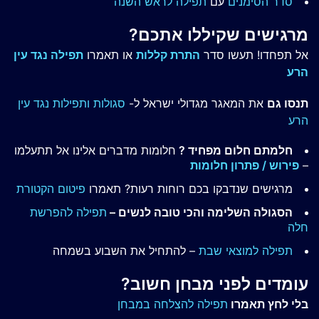
סדר הסימנים
עם
תפילה לראש השנה
מרגישים שקיללו אתכם?
אל תפחדו! תעשו סדר
התרת קללות
או תאמרו
תפילה נגד עין
הרע
תנסו גם
את המאגר מגדולי ישראל ל-
סגולות ותפילות נגד עין
הרע
חלמתם חלום מפחיד ?
חלומות מדברים אלינו אל תתעלמו
–
פירוש / פתרון חלומות
מרגישים שנדבקו בכם רוחות רעות? תאמרו
פיטום הקטורת
הסגולה השלימה והכי טובה לנשים –
תפילה להפרשת
חלה
תפילה למוצאי שבת
– להתחיל את השבוע בשמחה
עומדים לפני מבחן חשוב?
בלי לחץ תאמרו
תפילה להצלחה במבחן