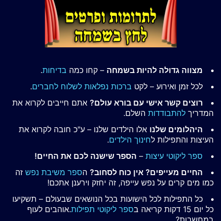
מצווה גדולה להיות בשמחה
– קחו כמה
בדיחות
.
לכל זמן ואירוע – לקט
ברכות נפלאות לשלוח לחברים
.
רוצים קשר אישי עם בורא עולם?
אתם חייבים לקרוא את
המדריך
להתבודדות
השלם.
היהלומים שלנו
אלו הילדים שלנו – ע"כ חובה לקרוא את
העיצות והתפילות ל
חינוך הילדים
.
ספר ליקוטי עיצות
–
הספר שישנה לכם את החיים!
החיים מעייפים? אין כוח לסחוב?
ה
ספר משיבת נפש
זה
כמו מים קרים על נפש עייפה, זה יחזק וירענן אתכם!
כל התפילות לכל הישועות בכל הנושאים שבעולם – תשקיעו
כל יום 15 דקות קריאה ב
ספר ליקוטי תפילות
.אוהבים לעוף
במחשבות?